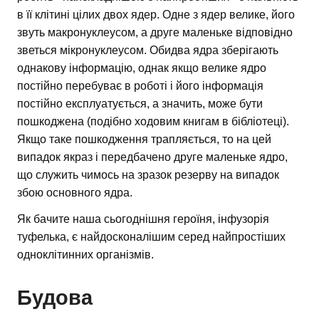
в її клітині цілих двох ядер. Одне з ядер велике, його
звуть макронуклеусом, а друге маленьке відповідно
зветься мікронуклеусом. Обидва ядра зберігають
однакову інформацію, однак якщо велике ядро
постійно перебуває в роботі і його інформація
постійно експлуатується, а значить, може бути
пошкоджена (подібно ходовим книгам в бібліотеці).
Якщо таке пошкодження трапляється, то на цей
випадок якраз і передбачено друге маленьке ядро,
що служить чимось на зразок резерву на випадок
збою основного ядра.
Як бачите наша сьогоднішня героїня, інфузорія
туфелька, є найдосконалішим серед найпростіших
одноклітинних організмів.
Будова