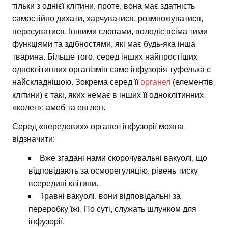
тільки з однієї клітини, проте, вона має здатність
самостійно дихати, харчуватися, розмножуватися,
пересуватися. Іншими словами, володіє всіма тими
функціями та здібностями, які має будь-яка інша
тварина. Більше того, серед інших найпростіших
одноклітинних організмів саме інфузорія туфелька є
найскладнішою. Зокрема серед її
органел
(елементів
клітини) є такі, яких немає в інших її одноклітинних
«колег»: амеб та евглен.
Серед «передових» органел інфузорії можна
відзначити:
Вже згадані нами скорочувальні вакуолі, що
відповідають за осморегуляцію, рівень тиску
всередині клітини.
Травні вакуолі, вони відповідальні за
переробку їжі. По суті, служать шлунком для
інфузорії.