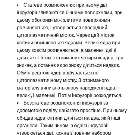
Статеве розмноження: при ньому дві
інфузорії зливаються бічними поверхнями, при
цьому оболонки між злитими поверхнями
розчиняються, і утворюється своєрідний
цитоплазматичний місток. Через цей місток
клітини обмінюються ядрами. Великі ядра при
цьому зовсім розчиняються, а маленькі двічі
діляться. Потім з отриманих чотирьох ядер, три
зникає, а останнє ядро знову ділиться надвоє.
Обмін рештою ядер відбувається по
цитоплазматичному містку. З отриманого
матеріалу виникають знову народжені ядра, і
великі, і маленькі. Потім інфузорії розходяться.
Безстатеве розмноження інфузорії за
допомогою поділу набагато простіше. При ньому
обидва ядра клітини діляться на два, як й інші
органели. Таким чином, з однієї інфузорії
утворюється дві, кожна з повним набором