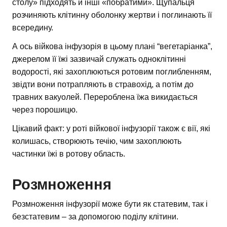
столу» підходять й інші «побратими». Щупальця
розчиняють клітинну оболонку жертви і поглинають її
всередину.
А ось війкова інфузорія в цьому плані “вегетаріанка”,
джерелом її їжі зазвичай служать одноклітинні
водорості, які захоплюються ротовим поглибленням,
звідти вони потрапляють в стравохід, а потім до
травних вакуолей. Перероблена їжа викидається
через порошицю.
Цікавий факт: у роті війкової інфузорії також є вії, які
колишась, створюють течію, чим захоплюють
частинки їжі в ротову область.
Розмноження
Розмноження інфузорії може бути як статевим, так і
безстатевим – за допомогою поділу клітини.