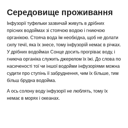
Середовище проживання
Інфузорії туфельки зазвичай живуть в дрібних
прісних водоймах зі стоячою водою і гниючою
органікою. Стояча вода їм необхідна, щоб не долати
силу течії, яка їх знесе, тому інфузорій немає в річках.
У дрібних водоймах Сонце досить прогріває воду, і
гниюча органіка служить джерелом їх їжі. До слова по
насиченості тої чи іншої водойми інфузоріями можна
судити про ступінь її забруднення, чим їх більше, тим
більш брудна водойма.
А ось солону воду інфузорії не люблять, тому їх
немає в морях і океанах.