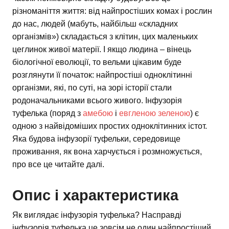
різноманіття життя: від найпростіших комах і рослин
до нас, людей (мабуть, найбільш «складних
організмів») складається з клітин, цих маленьких
цеглинок живої матерії. І якщо людина – вінець
біологічної еволюції, то вельми цікавим буде
розглянути її початок: найпростіші одноклітинні
організми, які, по суті, на зорі історії стали
родоначальниками всього живого. Інфузорія
туфелька (поряд з
амебою
і
евгленою зеленою
) є
одною з найвідоміших простих одноклітинних істот.
Яка будова інфузорії туфельки, середовище
проживання, як вона харчується і розмножується,
про все це читайте далі.
Опис і характеристика
Як виглядає інфузорія туфелька? Насправді
інфузорія туфелька це зовсім не один найпростіший