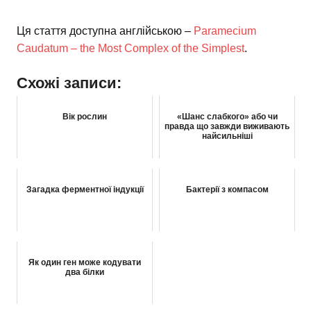
Ця стаття доступна англійською –
Paramecium
Caudatum – the Most Complex of the Simplest
.
Схожі записи:
Вік рослин
«Шанс слабкого» або чи
правда що завжди виживають
найсильніші
Загадка ферментної індукції
Бактерії з компасом
Як один ген може кодувати
два білки