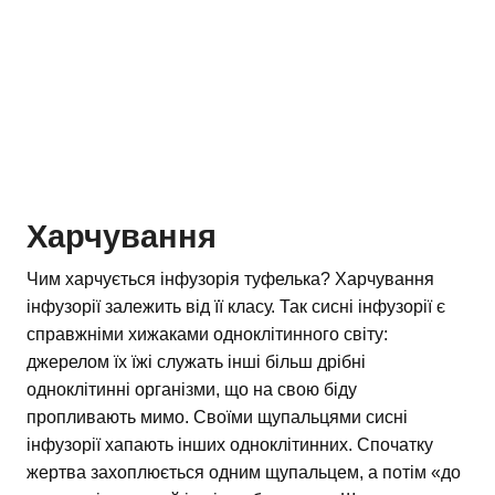
Харчування
Чим харчується інфузорія туфелька? Харчування
інфузорії залежить від її класу. Так сисні інфузорії є
справжніми хижаками одноклітинного світу:
джерелом їх їжі служать інші більш дрібні
одноклітинні організми, що на свою біду
пропливають мимо. Своїми щупальцями сисні
інфузорії хапають інших одноклітинних. Спочатку
жертва захоплюється одним щупальцем, а потім «до