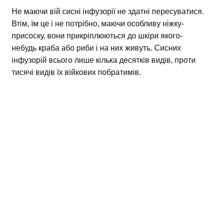
Не маючи вій сисні інфузорії не здатні пересуватися.
Втім, їм це і не потрібно, маючи особливу ніжку-
присоску, вони прикріплюються до шкіри якого-
небудь краба або риби і на них живуть. Сисних
інфузорій всього лише кілька десятків видів, проти
тисячі видів їх війкових побратимів.