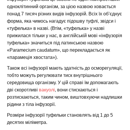
одноклітинний організм, за цією назвою ховається
понад 7 тисяч різних видів інфузорій. Всіх їх об’єднує
форма, яка чимось нагадує підошву туфлі, звідси і
«туфелька» в назві. (Втім, «туфелька» у назві
прижилася тільки у нас, в англійській мові «інфузорія
туфелька» значиться під латинською назвою
«Paramecium caudatum», що перекладається як
«парамеція хвостата»).
Також всі інфузорії мають здатність до осморегуляції,
тобто можуть регулювати тиск внутрішнього
середовища організму. У цій справі їм допомагають
дві скоротливі
вакуолі
, вони стискаються і
розтискаються, таким чином, виштовхуючи надлишки
рідини з тіла інфузорії.
Розміри інфузорії туфельки становлять від 1 до 5
десятих міліметра.