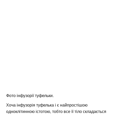
Фото інфузорії туфельки.
Хоча інфузорія туфелька і є найпростішою
одноклітинною істотою, тобто все її тіло складається