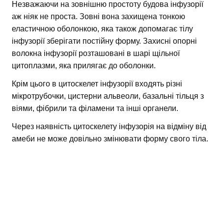
Незважаючи на зовнішню простоту будова інфузорії
аж ніяк не проста. Зовні вона захищена тонкою
еластичною оболонкою, яка також допомагає тілу
інфузорії зберігати постійну форму. Захисні опорні
волокна інфузорії розташовані в шарі щільної
цитоплазми, яка прилягає до оболонки.
Крім цього в цитоскелет інфузорії входять різні
мікротрубочки, цистерни альвеоли, базальні тільця з
віями, фібрили та філамени та інші органели.
Через наявність цитоскелету інфузорія на відміну від
амеби не може довільно змінювати форму свого тіла.