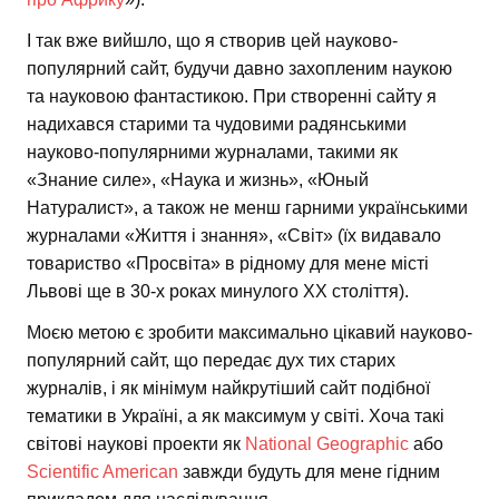
І так вже вийшло, що я створив цей науково-
популярний сайт, будучи давно захопленим наукою
та науковою фантастикою. При створенні сайту я
надихався старими та чудовими радянськими
науково-популярними журналами, такими як
«Знание силе», «Наука и жизнь», «Юный
Натуралист», а також не менш гарними українськими
журналами «Життя і знання», «Світ» (їх видавало
товариство «Просвіта» в рідному для мене місті
Львові ще в 30-х роках минулого ХХ століття).
Моєю метою є зробити максимально цікавий науково-
популярний сайт, що передає дух тих старих
журналів, і як мінімум найкрутіший сайт подібної
тематики в Україні, а як максимум у світі. Хоча такі
світові наукові проекти як
National Geographic
або
Scientific American
завжди будуть для мене гідним