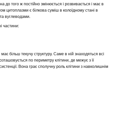
на до того ж постійно змінюється і розвивається і має в
ом цитоплазми є білкова суміш в колоїдному стані в
та вуглеводами.
і частини:
має більш текучу структуру. Саме в ній знаходяться всі
зташовується по периметру клітини, де межує з її
систенції. Вона грає сполучну роль клітини з навколишнім