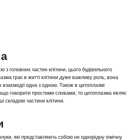
ма
ю з головних частин клітини, цього будівельного
лазма грає в житті клітини дуже важливу роль, вона
 їх взаємодії одна з одною. Також в цитоплазмі
Якщо говорити простими словами, то цитоплазма являє
ші складові частини клітини.
и
олуки, які представляють собою не однорідну хімічну