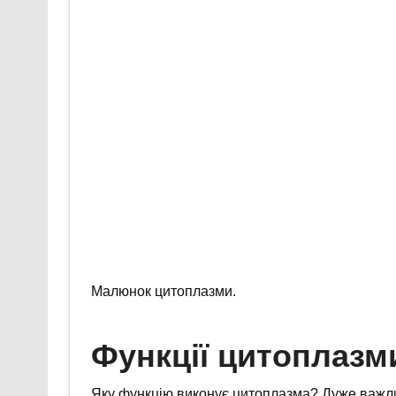
Малюнок цитоплазми.
Функції цитоплазм
Яку функцію виконує цитоплазма? Дуже важлив