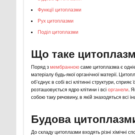
Функції цитоплазми
Рух цитоплазми
Поділ цитоплазми
Що таке цитоплаз
Поряд з
мембранною
саме цитоплазма є одніє
матеріалу будь-якої органічної матерії. Цитоп
об’єднує в собі всі клітинні структури, сприяє
розташовується ядро клітини і всі
органели
. 
собою таку речовину, в якій знаходяться всі ін
Будова цитоплазм
До складу цитоплазми входять різні хімічні сп