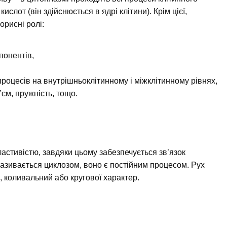
ислот (він здійснюється в ядрі клітини). Крім цієї,
орисні ролі:
понентів,
процесів на внутрішньоклітинному і міжклітинному рівнях,
’єм, пружність, тощо.
ластивістю, завдяки цьому забезпечується зв’язок
 називається циклозом, воно є постійним процесом. Рух
, коливальний або кругової характер.