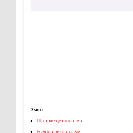
Зміст:
Що таке цитоплазма
Будова цитоплазми