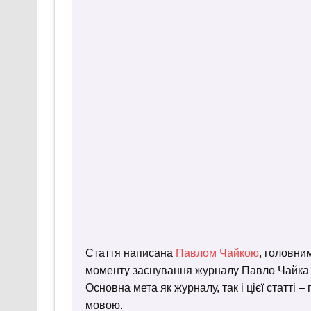
Стаття написана
Павлом Чайкою
, головни
моменту заснування журналу Павло Чайка пр
Основна мета як журналу, так і цієї статті 
мовою.