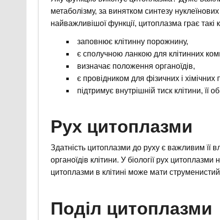
метаболізму, за винятком синтезу нуклеїнових к
найважливішої функції, цитоплазма грає такі к
заповнює клітинну порожнину,
є сполучною ланкою для клітинних ком
визначає положення органоїдів,
є провідником для фізичних і хімічних 
підтримує внутрішній тиск клітини, її об
Рух цитоплазми
Здатність цитоплазми до руху є важливим її в
органоїдів клітини. У біології рух цитоплазми
цитоплазми в клітині може мати струменистий
Поділ цитоплазми