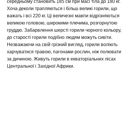
середньому становить 185 см при масі тіла до 180 кг.
Хоча деколи трапляються і більш великі горили, що
важать і всі 220 кг. Ці величезні мавпи відрізняються
великою головою, широкими плечима, розгорнутою
груддю. Забарвлення шерсті горили чорного кольору,
до старості горили подібно людям можуть сивіти.
Незважаючи на свій грізний вигляд, горили воліють
харчуватися травою, пагонами рослин, ніж полювати
за дичиною. Живуть горили в екваторіальних лісах
Центральної і Західної Африки.