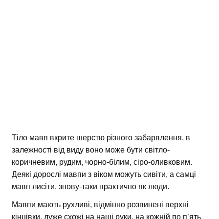
Тіло мавп вкрите шерстю різного забарвлення, в
залежності від виду воно може бути світло-
коричневим, рудим, чорно-білим, сіро-оливковим.
Деякі дорослі мавпи з віком можуть сивіти, а самці
мавп лисіти, знову-таки практично як люди.
Мавпи мають рухливі, відмінно розвинені верхні
кінцівки, дуже схожі на наші руки, на кожній по п’ять