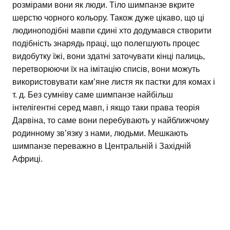
розмірами вони як люди. Тіло шимпанзе вкрите
шерстю чорного кольору. Також дуже цікаво, що ці
людиноподібні мавпи єдині хто додумався створити
подібність знарядь праці, що полегшують процес
видобутку їжі, вони здатні заточувати кінці палиць,
перетворюючи їх на імітацію списів, вони можуть
використовувати кам’яне листя як пастки для комах і
т. д. Без сумніву саме шимпанзе найбільш
інтелігентні серед мавп, і якщо таки права теорія
Дарвіна, то саме вони перебувають у найближчому
родинному зв’язку з нами, людьми. Мешкають
шимпанзе переважно в Центральній і Західній
Африці.