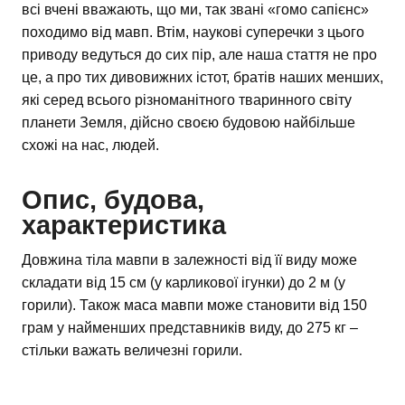
всі вчені вважають, що ми, так звані «гомо сапієнс»
походимо від мавп. Втім, наукові суперечки з цього
приводу ведуться до сих пір, але наша стаття не про
це, а про тих дивовижних істот, братів наших менших,
які серед всього різноманітного тваринного світу
планети Земля, дійсно своєю будовою найбільше
схожі на нас, людей.
Опис, будова,
характеристика
Довжина тіла мавпи в залежності від її виду може
складати від 15 см (у карликової ігунки) до 2 м (у
горили). Також маса мавпи може становити від 150
грам у найменших представників виду, до 275 кг –
стільки важать величезні горили.