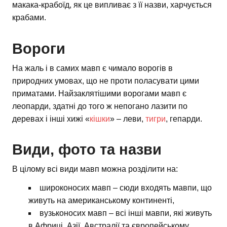
макака-крабоїд, як це випливає з її назви, харчується
крабами.
Вороги
На жаль і в самих мавп є чимало ворогів в
природних умовах, що не проти поласувати цими
приматами. Найзаклятішими ворогами мавп є
леопарди, здатні до того ж непогано лазити по
деревах і інші хижі «
кішки
» – леви,
тигри
, гепарди.
Види, фото та назви
В цілому всі види мавп можна розділити на:
широконосих мавп – сюди входять мавпи, що
живуть на американському континенті,
вузьконосих мавп – всі інші мавпи, які живуть
в Африці, Азії, Австралії та європейському