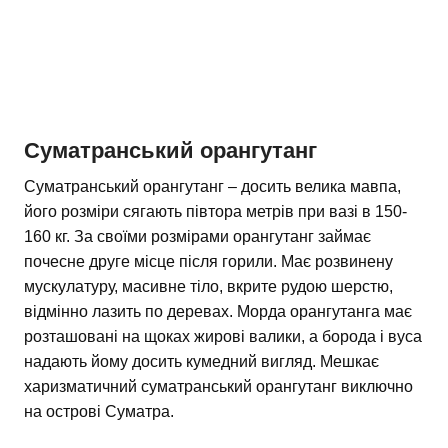
Суматранський орангутанг
Суматранський орангутанг – досить велика мавпа,
його розміри сягають півтора метрів при вазі в 150-
160 кг. За своїми розмірами орангутанг займає
почесне друге місце після горили. Має розвинену
мускулатуру, масивне тіло, вкрите рудою шерстю,
відмінно лазить по деревах. Морда орангутанга має
розташовані на щоках жирові валики, а борода і вуса
надають йому досить кумедний вигляд. Мешкає
харизматичний суматранський орангутанг виключно
на острові Суматра.