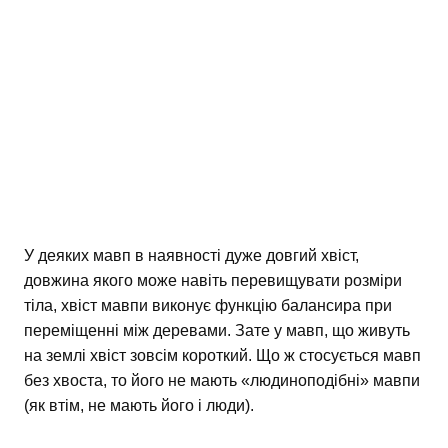
У деяких мавп в наявності дуже довгий хвіст,
довжина якого може навіть перевищувати розміри
тіла, хвіст мавпи виконує функцію балансира при
переміщенні між деревами. Зате у мавп, що живуть
на землі хвіст зовсім короткий. Що ж стосується мавп
без хвоста, то його не мають «людиноподібні» мавпи
(як втім, не мають його і люди).