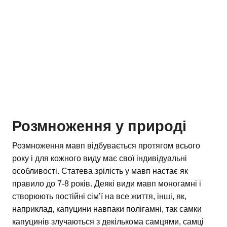
Розмноження у природі
Розмноження мавп відбувається протягом всього
року і для кожного виду має свої індивідуальні
особливості. Статева зрілість у мавп настає як
правило до 7-8 років. Деякі види мавп моногамні і
створюють постійні сім’ї на все життя, інші, як,
наприклад, капуцини навпаки полігамні, так самки
капуцинів злучаються з декількома самцями, самці