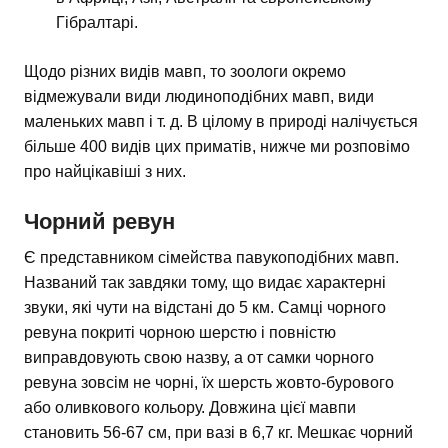
Гібралтарі.
Щодо різних видів мавп, то зоологи окремо
відмежували види людиноподібних мавп, види
маленьких мавп і т. д. В цілому в природі налічується
більше 400 видів цих приматів, нижче ми розповімо
про найцікавіші з них.
Чорний ревун
Є представником сімейства павукоподібних мавп.
Названий так завдяки тому, що видає характерні
звуки, які чути на відстані до 5 км. Самці чорного
ревуна покриті чорною шерстю і повністю
виправдовують свою назву, а от самки чорного
ревуна зовсім не чорні, їх шерсть жовто-бурового
або оливкового кольору. Довжина цієї мавпи
становить 56-67 см, при вазі в 6,7 кг. Мешкає чорний