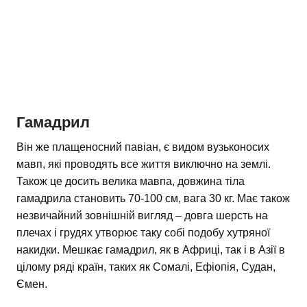
Гамадрил
Він же плащеносний павіан, є видом вузьконосих
мавп, які проводять все життя виключно на землі.
Також це досить велика мавпа, довжина тіла
гамадрила становить 70-100 см, вага 30 кг. Має також
незвичайний зовнішній вигляд – довга шерсть на
плечах і грудях утворює таку собі подобу хутряної
накидки. Мешкає гамадрил, як в Африці, так і в Азії в
цілому ряді країн, таких як Сомалі, Ефіопія, Судан,
Ємен.