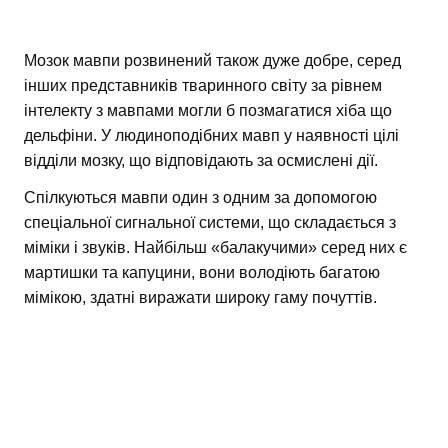
Мозок мавпи розвинений також дуже добре, серед
інших представників тваринного світу за рівнем
інтелекту з мавпами могли б позмагатися хіба що
дельфіни. У людиноподібних мавп у наявності цілі
відділи мозку, що відповідають за осмислені дії.
Спілкуються мавпи один з одним за допомогою
спеціальної сигнальної системи, що складається з
міміки і звуків. Найбільш «балакучими» серед них є
мартишки та капуцини, вони володіють багатою
мімікою, здатні виражати широку гаму почуттів.