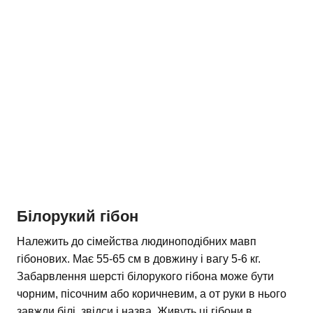
Білорукий гібон
Належить до сімейства людиноподібних мавп
гібонових. Має 55-65 см в довжину і вагу 5-6 кг.
Забарвлення шерсті білорукого гібона може бути
чорним, пісочним або коричневим, а от руки в нього
завжди білі, звідси і назва. Живуть ці гібони в