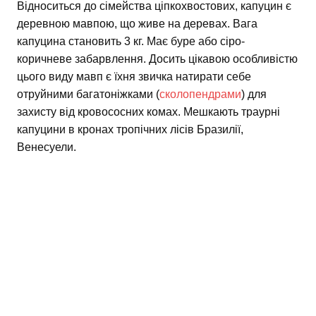
Відноситься до сімейства ціпкохвостових, капуцин є
деревною мавпою, що живе на деревах. Вага
капуцина становить 3 кг. Має буре або сіро-
коричневе забарвлення. Досить цікавою особливістю
цього виду мавп є їхня звичка натирати себе
отруйними багатоніжками (
сколопендрами
) для
захисту від кровососних комах. Мешкають траурні
капуцини в кронах тропічних лісів Бразилії,
Венесуели.