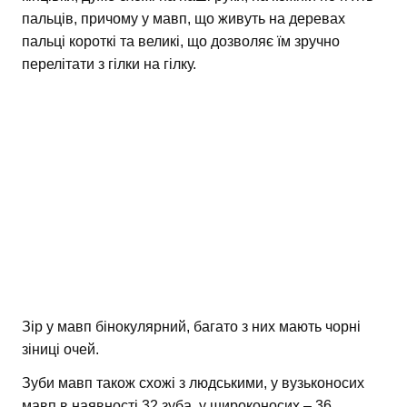
пальців, причому у мавп, що живуть на деревах
пальці короткі та великі, що дозволяє їм зручно
перелітати з гілки на гілку.
Зір у мавп бінокулярний, багато з них мають чорні
зіниці очей.
Зуби мавп також схожі з людськими, у вузьконосих
мавп в наявності 32 зуба, у широконосих – 36.