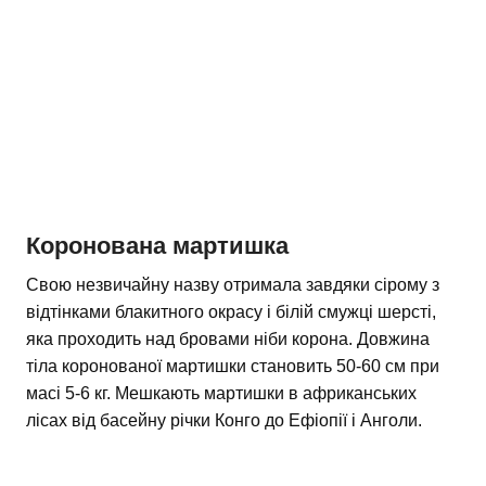
Коронована мартишка
Свою незвичайну назву отримала завдяки сірому з
відтінками блакитного окрасу і білій смужці шерсті,
яка проходить над бровами ніби корона. Довжина
тіла коронованої мартишки становить 50-60 см при
масі 5-6 кг. Мешкають мартишки в африканських
лісах від басейну річки Конго до Ефіопії і Анголи.