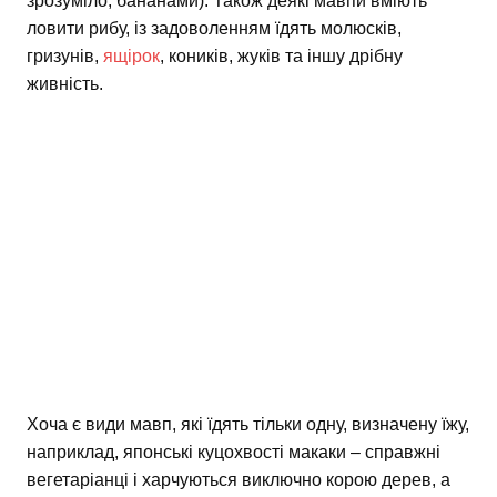
зрозуміло, бананами). Також деякі мавпи вміють
ловити рибу, із задоволенням їдять молюсків,
гризунів,
ящірок
, коників, жуків та іншу дрібну
живність.
Хоча є види мавп, які їдять тільки одну, визначену їжу,
наприклад, японські куцохвості макаки – справжні
вегетаріанці і харчуються виключно корою дерев, а