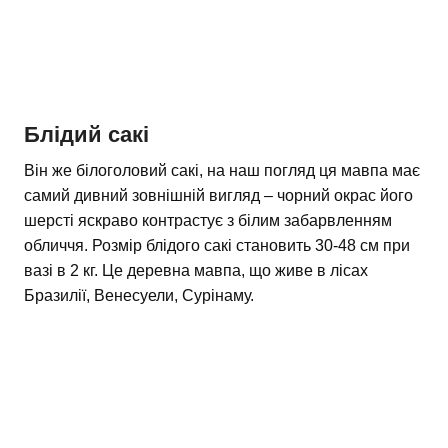
Блідий сакі
Він же білоголовий сакі, на наш погляд ця мавпа має
самий дивний зовнішній вигляд – чорний окрас його
шерсті яскраво контрастує з білим забарвленням
обличчя. Розмір блідого сакі становить 30-48 см при
вазі в 2 кг. Це деревна мавпа, що живе в лісах
Бразилії, Венесуели, Сурінаму.