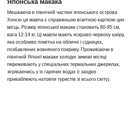
Японська макака
Мешкаюча в північній частині японського острова
Хонсю ця мавпа є справжньою візитною карткою цих
місць. Розмір японської макаки становить 80-95 см,
вага 12-14 кг. Ці мавпи мають яскраво-червону шкіру,
яка особливо помітна на обличчі і сідницях,
позбавлених вовняного покриву. Проживаючи в
північній Японії макаки холодні зимові місяці
переживають у спеціальних термальних джерелах,
зігріваючись у їх гарячих водах (і заодно
приваблюють натовпи туристів зі всього світу).