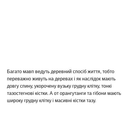
Багато мавп ведуть деревний спосіб життя, тобто
переважно живуть на деревах і як наслідок мають
довгу спину, укорочену вузьку грудну клітку, тонкі
тазостегнові кістки. А от орангутанги та гібони мають
широку грудну клітку і масивні кістки тазу.