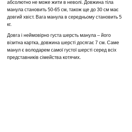
абсолютно не може жити в неволі. Довжина тіла
манула становить 50-65 см, також ще до 30 см має
довгий хвіст. Вага манула в середньому становить 5
кг.
Довга і неймовірно густа шерсть манула – його
візитна картка, довжина шерсті досягає 7 см. Саме
манул є володарем самої густої шерсті серед всіх
представників сімейства котячих.