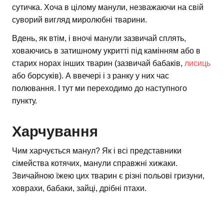
сутичка. Хоча в цілому манули, незважаючи на свій
суворий вигляд миролюбні тварини.
Вдень, як втім, і вночі манули зазвичай сплять,
ховаючись в затишному укритті під камінням або в
старих норах інших тварин (зазвичай бабаків,
лисиць
або борсуків). А ввечері і з ранку у них час
полювання. І тут ми переходимо до наступного
пункту.
Харчування
Чим харчується манул? Як і всі представники
сімейства котячих, манули справжні хижаки.
Звичайною їжею цих тварин є різні польові гризуни,
ховрахи, бабаки, зайці, дрібні птахи.