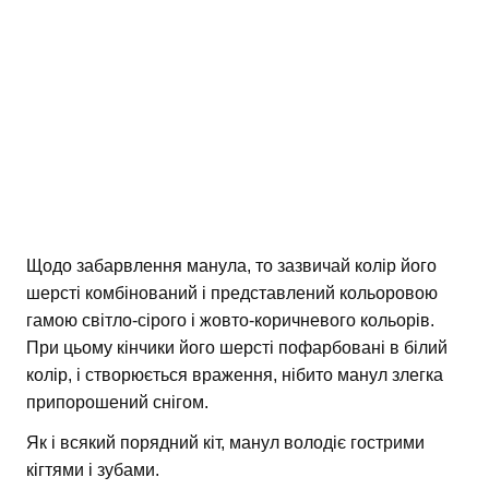
Щодо забарвлення манула, то зазвичай колір його
шерсті комбінований і представлений кольоровою
гамою світло-сірого і жовто-коричневого кольорів.
При цьому кінчики його шерсті пофарбовані в білий
колір, і створюється враження, нібито манул злегка
припорошений снігом.
Як і всякий порядний кіт, манул володіє гострими
кігтями і зубами.