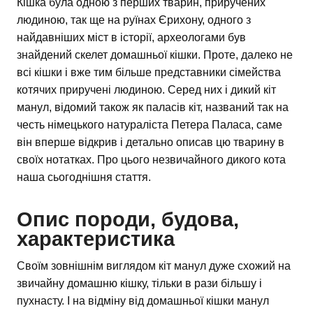
Кішка була одною з перших тварин, приручених
людиною, так ще на руїнах Єрихону, одного з
найдавніших міст в історії, археологами був
знайдений скелет домашньої кішки. Проте, далеко не
всі кішки і вже тим більше представники сімейства
котячих приручені людиною. Серед них і дикий кіт
манул, відомий також як паласів кіт, названий так на
честь німецького натураліста Петера Паласа, саме
він вперше відкрив і детально описав цю тварину в
своїх нотатках. Про цього незвичайного дикого кота
наша сьогоднішня стаття.
Опис породи, будова,
характеристика
Своїм зовнішнім виглядом кіт манул дуже схожий на
звичайну домашню кішку, тільки в рази більшу і
пухнасту. І на відміну від домашньої кішки манул