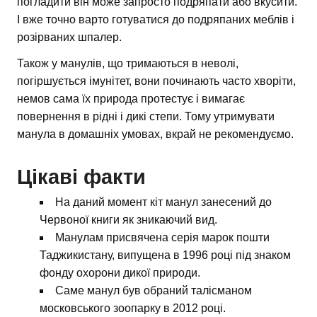
погладити він може запросто подряпати або вкусити.
І вже точно варто готуватися до подряпаних меблів і
розірваних шпалер.
Також у манулів, що тримаються в неволі,
погіршується імунітет, вони починають часто хворіти,
немов сама їх природа протестує і вимагає
повернення в рідні і дикі степи. Тому утримувати
манула в домашніх умовах, вкрай не рекомендуємо.
Цікаві факти
На даний момент кіт манул занесений до
Червоної книги як зникаючий вид.
Манулам присвячена серія марок пошти
Таджикистану, випущена в 1996 році під знаком
фонду охорони дикої природи.
Саме манул був обраний талісманом
московського зоопарку в 2012 році.