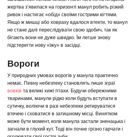
жертва з’явилася на горизонті манул робить різкий
ривок і настигає «обід» своїми гострими кігтями.
Якщо ж мишці або ховраху вдалося втекти, то манул
не стане далі переслідувати свою здобич, так як
бігають вони не дуже швидко. Їм легше знову
підстерегти нову «їжу» в засідці.
Вороги
У природних умовах ворогів у манула практично
немає. Певну небезпеку становлять лише зграї
вовків
та великі хижі птахи. Будучи обережними
тваринами, манули рідко коли будуть вступати в
сутичку, воліючи в разі небезпеки ретируватися
втечею і сховатися в затишному місці. Винятком
може бути момент, коли манула застали зненацька і
загнали в глухий кут. Тоді він почне грізно гарчати і
оголювати свої гострі зуби.