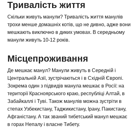
Тривалість життя
Скільки живуть манули? Тривалість життя манулів
трохи менше домашніх котів, що не дивно, адже вони
мешкають виключно в диких умовах. В середньому
манули живуть 10-12 років.
Місцепроживання
Де мешкає манул? Манули живуть в Середній і
Центральній Азії, зустрічаються і в Східній Європі.
Зокрема один з підвидів манула мешкає в Росії: на
території Красноярського краю, республіці Алтай, в
Забайкаллі і Туві. Також манулів можна зустріти в
степах Узбекистану, Таджикистану, Ірану, Пакистану,
Афганістану. А так званий тибетський манул мешкає
в горах Непалу і власне Тибету.