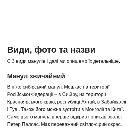
Види, фото та назви
Є 3 види манулів і далі ми опишемо їх детальніше.
Манул звичайний
Він же сибірський манул. Мешкає на території
Російської Федерації – в Сибіру, на території
Красноярського краю, республіці Алтай, в Забайкаллі
і Туві. Також його можна зустріти в Монголії та Китаї.
Саме цього манула вперше відкрив і описав зоолог
Петер Паллас. Має переважний світло-сірий окрас.