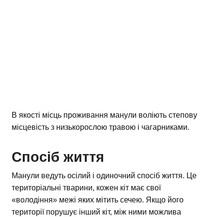
В якості місць проживання манули воліють степову
місцевість з низькорослою травою і чагарниками.
Спосіб життя
Манули ведуть осілий і одиночний спосіб життя. Це
територіальні тварини, кожен кіт має свої
«володіння» межі яких мітить сечею. Якщо його
території порушує інший кіт, між ними можлива