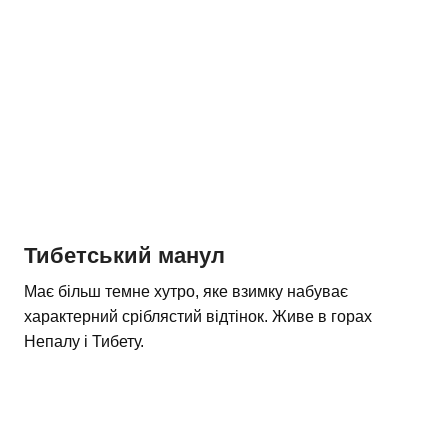
Тибетський манул
Має більш темне хутро, яке взимку набуває
характерний сріблястий відтінок. Живе в горах
Непалу і Тибету.