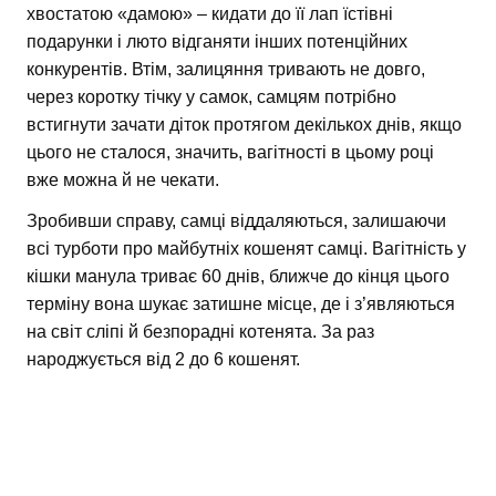
хвостатою «дамою» – кидати до її лап їстівні
подарунки і люто відганяти інших потенційних
конкурентів. Втім, залицяння тривають не довго,
через коротку тічку у самок, самцям потрібно
встигнути зачати діток протягом декількох днів, якщо
цього не сталося, значить, вагітності в цьому році
вже можна й не чекати.
Зробивши справу, самці віддаляються, залишаючи
всі турботи про майбутніх кошенят самці. Вагітність у
кішки манула триває 60 днів, ближче до кінця цього
терміну вона шукає затишне місце, де і з’являються
на світ сліпі й безпорадні котенята. За раз
народжується від 2 до 6 кошенят.