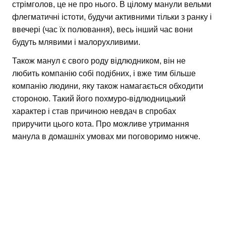
стрімголов, це не про нього. В цілому манули вельми
флегматичні істоти, будучи активними тільки з ранку і
ввечері (час їх полювання), весь інший час вони
будуть млявими і малорухливими.
Також манул є свого роду відлюдником, він не
любить компанію собі подібних, і вже тим більше
компанію людини, яку також намагається обходити
стороною. Такий його похмуро-відлюдницький
характер і став причиною невдач в спробах
приручити цього кота. Про можливе утримання
манула в домашніх умовах ми поговоримо нижче.