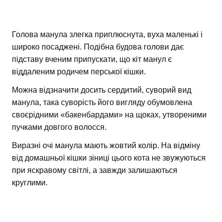
Голова манула злегка приплюснута, вуха маленькі і
широко посаджені. Подібна будова голови дає
підставу вченим припускати, що кіт манул є
віддаленим родичем перської кішки.
Можна відзначити досить сердитий, суворий вид
манула, така суворість його вигляду обумовлена
своєрідними «бакенбардами» на щоках, утвореними
пучками довгого волосся.
Виразні очі манула мають жовтий колір. На відміну
від домашньої кішки зіниці цього кота не звужуються
при яскравому світлі, а завжди залишаються
круглими.