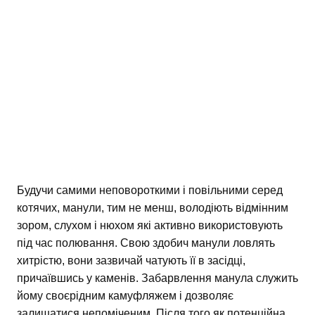
Будучи самими неповороткими і повільними серед
котячих, манули, тим не менш, володіють відмінним
зором, слухом і нюхом які активно використовують
під час полювання. Свою здобич манули ловлять
хитрістю, вони зазвичай чатують її в засідці,
причаївшись у каменів. Забарвлення манула служить
йому своєрідним камуфляжем і дозволяє
залишатися непоміченим. Після того як потенційна