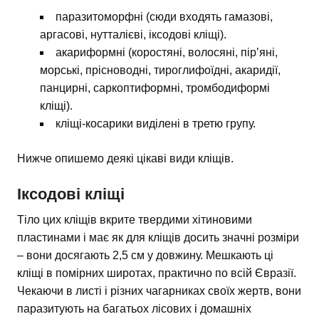
паразитоморфні (сюди входять гамазові,
аргасові, нутталієві, іксодові кліщі).
акариформні (коростяні, волосяні, пір’яні,
морські, прісноводні, тироглифоїдні, акаридії,
панцирні, саркоптиформні, тромбодиформі
кліщі).
кліщі-косарики виділені в третю групу.
Нижче опишемо деякі цікаві види кліщів.
Іксодові кліщі
Тіло цих кліщів вкрите твердими хітиновими
пластинами і має як для кліщів досить значні розміри
– вони досягають 2,5 см у довжину. Мешкають ці
кліщі в помірних широтах, практично по всій Євразії.
Чекаючи в листі і різних чагарниках своїх жертв, вони
паразитують на багатьох лісових і домашніх