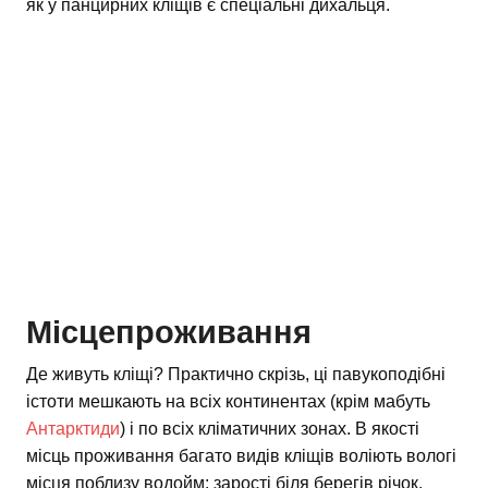
як у панцирних кліщів є спеціальні дихальця.
Місцепроживання
Де живуть кліщі? Практично скрізь, ці павукоподібні
істоти мешкають на всіх континентах (крім мабуть
Антарктиди
) і по всіх кліматичних зонах. В якості
місць проживання багато видів кліщів воліють вологі
місця поблизу водойм: зарості біля берегів річок,