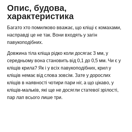
Опис, будова,
характеристика
Багато хто помилково вважає, що кліщі є комахами,
насправді це не так. Вони входять у загін
павукоподібних.
Довжина тіла кліща рідко коли досягає 3 мм, у
середньому вона становить від 0,1 до 0,5 мм. Чи є у
кліщів крила? Як і у всіх павукоподібних, крил у
кліщів немає від слова зовсім. Зате у дорослих
кліщів в наявності чотири пари ніг, а що цікаво, у
кліщів-мальків, які ще не досягли статевої зрілості,
пар лап всього лише три.