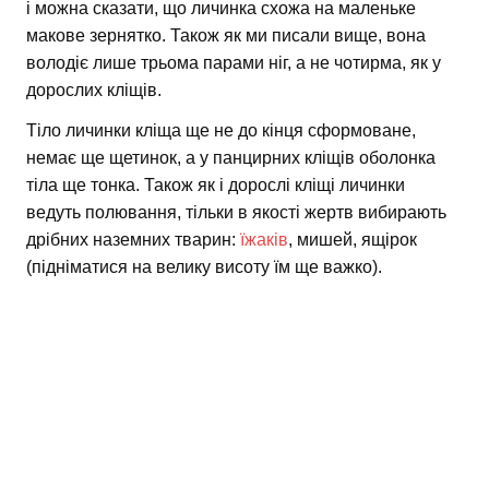
і можна сказати, що личинка схожа на маленьке
макове зернятко. Також як ми писали вище, вона
володіє лише трьома парами ніг, а не чотирма, як у
дорослих кліщів.
Тіло личинки кліща ще не до кінця сформоване,
немає ще щетинок, а у панцирних кліщів оболонка
тіла ще тонка. Також як і дорослі кліщі личинки
ведуть полювання, тільки в якості жертв вибирають
дрібних наземних тварин:
їжаків
, мишей, ящірок
(підніматися на велику висоту їм ще важко).