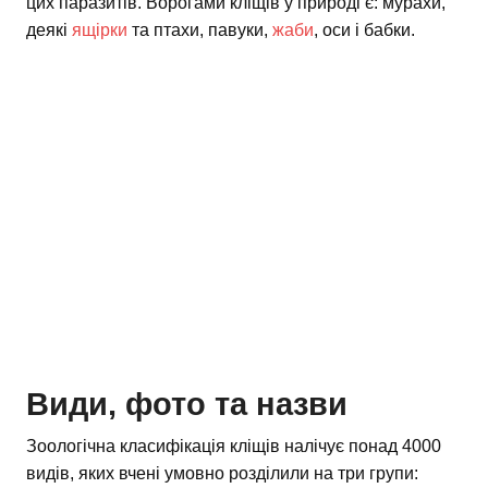
цих паразитів. Ворогами кліщів у природі є: мурахи,
деякі
ящірки
та птахи, павуки,
жаби
, оси і бабки.
Види, фото та назви
Зоологічна класифікація кліщів налічує понад 4000
видів, яких вчені умовно розділили на три групи: