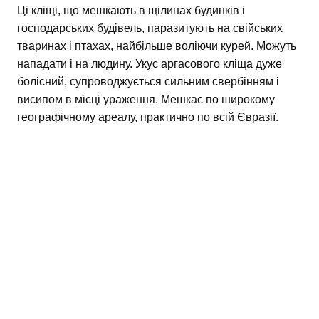
Ці кліщі, що мешкають в щілинах будинків і
господарських будівель, паразитують на свійських
тваринах і птахах, найбільше воліючи курей. Можуть
нападати і на людину. Укус аргасового кліща дуже
болісний, супроводжується сильним свербінням і
висипом в місці ураження. Мешкає по широкому
географічному ареалу, практично по всій Євразії.