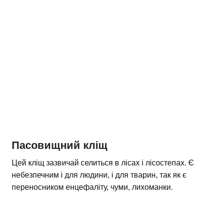
Пасовищний кліщ
Цей кліщ зазвичай селиться в лісах і лісостепах. Є
небезпечним і для людини, і для тварин, так як є
переносником енцефаліту, чуми, лихоманки.