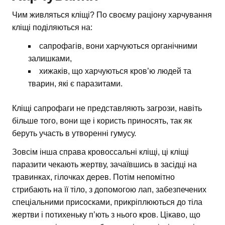
Чим живляться кліщі? По своєму раціону харчування
кліщі поділяються на:
сапрофагів, вони харчуються органічними
залишками,
хижаків, що харчуються кров’ю людей та
тварин, які є паразитами.
Кліщі сапрофаги не представляють загрози, навіть
більше того, вони ще і користь приносять, так як
беруть участь в утворенні гумусу.
Зовсім інша справа кровоссальні кліщі, ці кліщі
паразити чекають жертву, зачаївшись в засідці на
травинках, гілочках дерев. Потім непомітно
стрибають на її тіло, з допомогою лап, забезпечених
спеціальними присосками, прикріплюються до тіла
жертви і потихеньку п’ють з нього кров. Цікаво, що