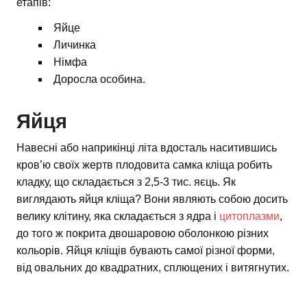
етапів:
Яйце
Личинка
Німфа
Доросла особина.
Яйця
Навесні або наприкінці літа вдосталь наситившись
кров’ю своїх жертв плодовита самка кліща робить
кладку, що складається з 2,5-3 тис. яєць. Як
виглядають яйця кліща? Вони являють собою досить
велику клітину, яка складається з ядра і
цитоплазми
,
до того ж покрита двошаровою оболонкою різних
кольорів. Яйця кліщів бувають самої різної форми,
від овальних до квадратних, сплющених і витягнутих.