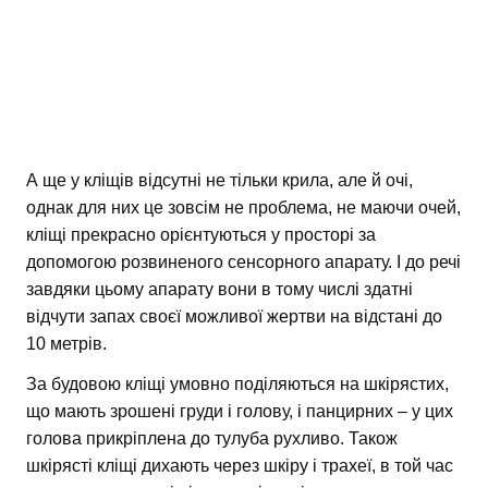
А ще у кліщів відсутні не тільки крила, але й очі,
однак для них це зовсім не проблема, не маючи очей,
кліщі прекрасно орієнтуються у просторі за
допомогою розвиненого сенсорного апарату. І до речі
завдяки цьому апарату вони в тому числі здатні
відчути запах своєї можливої жертви на відстані до
10 метрів.
За будовою кліщі умовно поділяються на шкірястих,
що мають зрошені груди і голову, і панцирних – у цих
голова прикріплена до тулуба рухливо. Також
шкірясті кліщі дихають через шкіру і трахеї, в той час