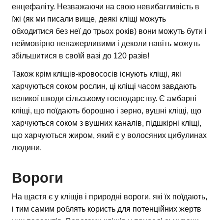
енцефаліту. Незважаючи на свою невибагливість в
їжі (як ми писали вище, деякі кліщі можуть
обходитися без неї до трьох років) вони можуть бути і
неймовірно ненажерливими і деколи навіть можуть
збільшитися в своїй вазі до 120 разів!
Також крім кліщів-кровососів існують кліщі, які
харчуються соком рослин, ці кліщі часом завдають
великої шкоди сільському господарству. Є амбарні
кліщі, що поїдають борошно і зерно, вушні кліщі, що
харчуються соком з вушних каналів, підшкірні кліщі,
що харчуються жиром, який є у волосяних цибулинах
людини.
Вороги
На щастя є у кліщів і природні вороги, які їх поїдають,
і тим самим роблять користь для потенційних жертв