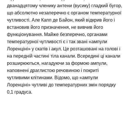
дванадцятому членику антени (вусику) гладкий бугор,
що абсолютно незаперечно є органом температурної
чутливості. Але Капп де Байон, який відкрив його і
встановив його призначення, не вивчив його
функціонування. Майже безперечно, органами
температурної чутливості є і так звані «ампули
Лоренціні» у скатів і акул. Це розташовані на голові і
на передній частині тіла канали. Всередині ці канали
розширюються, нагадуючи за формою ампули,
наповнені драглистою речовиною і покриті
чутливими клітинами. Відомо, що «ампули
Лоренціні» чутливі до температурних змін порядку
0,1 градуса.