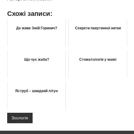
Схожі записи:
Де живе Змій Горинич?
Секрети павутинної нитки
Що чує жаба?
Стоматологія у мавп
Яструб – швидкий літун
Зоологія