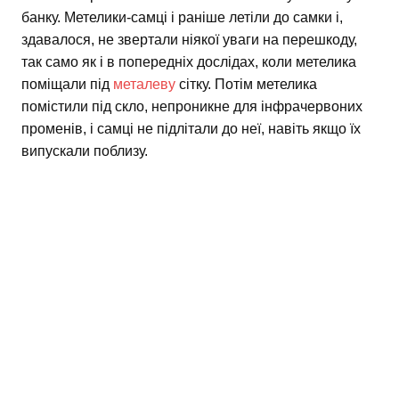
банку. Метелики-самці і раніше летіли до самки і,
здавалося, не звертали ніякої уваги на перешкоду,
так само як і в попередніх дослідах, коли метелика
поміщали під
металеву
сітку. Потім метелика
помістили під скло, непроникне для інфрачервоних
променів, і самці не підлітали до неї, навіть якщо їх
випускали поблизу.