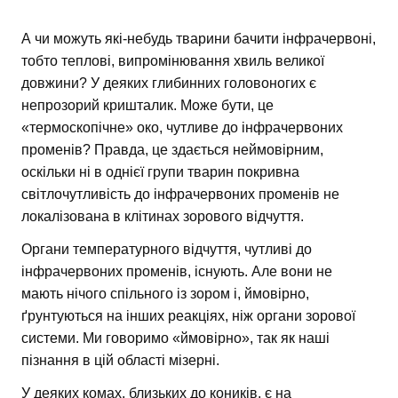
А чи можуть які-небудь тварини бачити інфрачервоні,
тобто теплові, випромінювання хвиль великої
довжини? У деяких глибинних головоногих є
непрозорий кришталик. Може бути, це
«термоскопічне» око, чутливе до інфрачервоних
променів? Правда, це здається неймовірним,
оскільки ні в однієї групи тварин покривна
світлочутливість до інфрачервоних променів не
локалізована в клітинах зорового відчуття.
Органи температурного відчуття, чутливі до
інфрачервоних променів, існують. Але вони не
мають нічого спільного із зором і, ймовірно,
ґрунтуються на інших реакціях, ніж органи зорової
системи. Ми говоримо «ймовірно», так як наші
пізнання в цій області мізерні.
У деяких комах, близьких до коників, є на