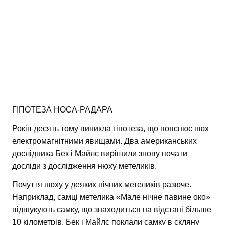
ГІПОТЕЗА НОСА-РАДАРА
Років десять тому виникла гіпотеза, що пояснює нюх
електромагнітними явищами. Два американських
дослідника Бек і Майлс вирішили знову почати
досліди з дослідження нюху метеликів.
Почуття нюху у деяких нічних метеликів разюче.
Наприклад, самці метелика «Мале нічне павине око»
відшукують самку, що знаходиться на відстані більше
10 кілометрів. Бек і Майлс поклали самку в скляну