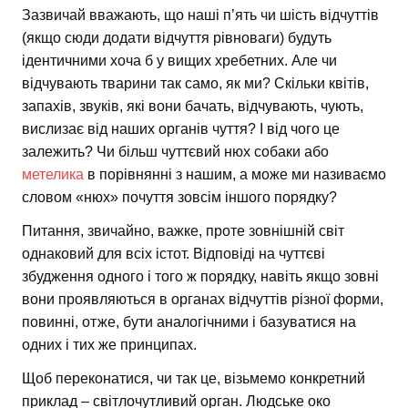
Зазвичай вважають, що наші п’ять чи шість відчуттів
(якщо сюди додати відчуття рівноваги) будуть
ідентичними хоча б у вищих хребетних. Але чи
відчувають тварини так само, як ми? Скільки квітів,
запахів, звуків, які вони бачать, відчувають, чують,
вислизає від наших органів чуття? І від чого це
залежить? Чи більш чуттєвий нюх собаки або
метелика
в порівнянні з нашим, а може ми називаємо
словом «нюх» почуття зовсім іншого порядку?
Питання, звичайно, важке, проте зовнішній світ
однаковий для всіх істот. Відповіді на чуттєві
збудження одного і того ж порядку, навіть якщо зовні
вони проявляються в органах відчуттів різної форми,
повинні, отже, бути аналогічними і базуватися на
одних і тих же принципах.
Щоб переконатися, чи так це, візьмемо конкретний
приклад – світлочутливий орган. Людське око