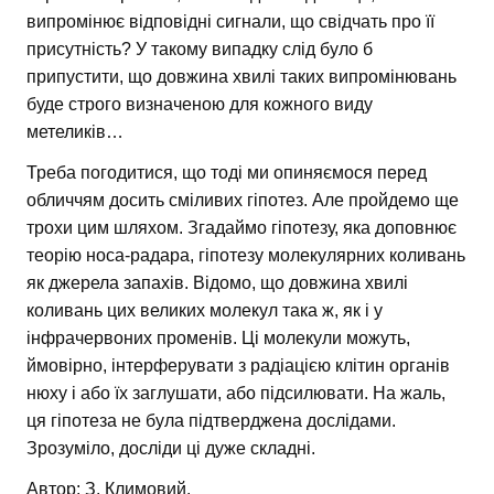
випромінює відповідні сигнали, що свідчать про її
присутність? У такому випадку слід було б
припустити, що довжина хвилі таких випромінювань
буде строго визначеною для кожного виду
метеликів…
Треба погодитися, що тоді ми опиняємося перед
обличчям досить сміливих гіпотез. Але пройдемо ще
трохи цим шляхом. Згадаймо гіпотезу, яка доповнює
теорію носа-радара, гіпотезу молекулярних коливань
як джерела запахів. Відомо, що довжина хвилі
коливань цих великих молекул така ж, як і у
інфрачервоних променів. Ці молекули можуть,
ймовірно, інтерферувати з радіацією клітин органів
нюху і або їх заглушати, або підсилювати. На жаль,
ця гіпотеза не була підтверджена дослідами.
Зрозуміло, досліди ці дуже складні.
Автор: З. Климовий.