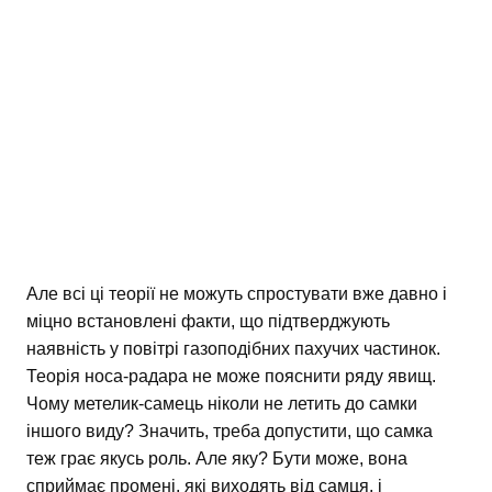
Але всі ці теорії не можуть спростувати вже давно і
міцно встановлені факти, що підтверджують
наявність у повітрі газоподібних пахучих частинок.
Теорія носа-радара не може пояснити ряду явищ.
Чому метелик-самець ніколи не летить до самки
іншого виду? Значить, треба допустити, що самка
теж грає якусь роль. Але яку? Бути може, вона
сприймає промені, які виходять від самця, і