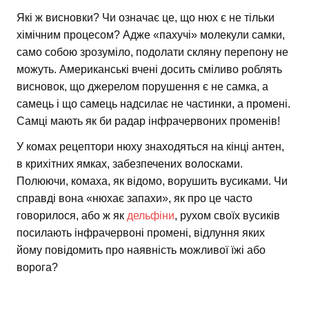
Які ж висновки? Чи означає це, що нюх є не тільки
хімічним процесом? Адже «пахучі» молекули самки,
само собою зрозуміло, подолати скляну перепону не
можуть. Американські вчені досить сміливо роблять
висновок, що джерелом порушення є не самка, а
самець і що самець надсилає не частинки, а промені.
Самці мають як би радар інфрачервоних променів!
У комах рецептори нюху знаходяться на кінці антен,
в крихітних ямках, забезпечених волосками.
Полюючи, комаха, як відомо, ворушить вусиками. Чи
справді вона «нюхає запахи», як про це часто
говорилося, або ж як
дельфіни
, рухом своїх вусиків
посилають інфрачервоні промені, відлуння яких
йому повідомить про наявність можливої їжі або
ворога?