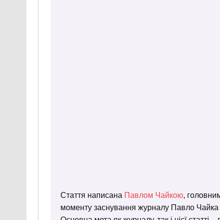
Стаття написана
Павлом Чайкою
, головни
моменту заснування журналу Павло Чайка пр
Основна мета як журналу, так і цієї статті 