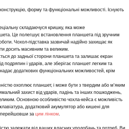
 конструкцію, форму та функціональні можливості. Існують
пеціальну складаючуся кришку, яка може
ншета. Це полегшує встановлення планшета під зручним
оботи. Чохол-підставка зазвичай надійно захищає як
ути досить масивним та великим.
ться до задньої сторони планшета та залишає екран
ід подряпин і ударів, але зберігає планшет легким та
 надає додаткових функціональних можливостей, крім
вністю охоплює планшет, і може бути з твердим або м’яким
мальний захист від ударів, падінь та інших пошкоджень,
еликим. Основною особливістю чохла-кейса є можливість
а клавіатура, додатковий акумулятор або кишені для
, перейшовши за
цим лінком
.
ністю залежати від ваших власних уподобань та потреб. Ви