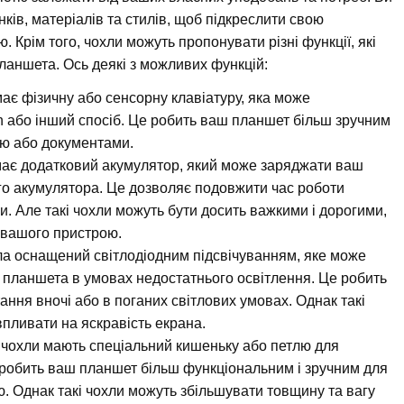
ків, матеріалів та стилів, щоб підкреслити свою
. Крім того, чохли можуть пропонувати різні функції, які
аншета. Ось деякі з можливих функцій:
ає фізичну або сенсорну клавіатуру, яка може
h або інший спосіб. Це робить ваш планшет більш зручним
ою або документами.
має додатковий акумулятор, який може заряджати ваш
о акумулятора. Це дозволяє подовжити час роботи
и. Але такі чохли можуть бути досить важкими і дорогими,
 вашого пристрою.
ла оснащений світлодіодним підсвічуванням, яке може
 планшета в умовах недостатнього освітлення. Це робить
ння вночі або в поганих світлових умовах. Однак такі
впливати на яскравість екрана.
 чохли мають спеціальний кишеньку або петлю для
 робить ваш планшет більш функціональним і зручним для
. Однак такі чохли можуть збільшувати товщину та вагу