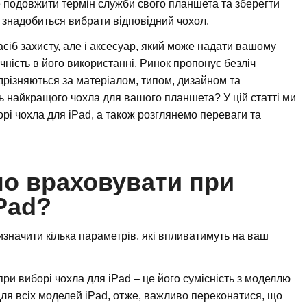
е подовжити термін служби свого планшета та зберегти
м знадобиться вибрати відповідний чохол.
сіб захисту, але і аксесуар, який може надати вашому
чність в його використанні. Ринок пропонує безліч
відрізняються за матеріалом, типом, дизайном та
ть найкращого чохла для вашого планшета? У цій статті ми
орі чохла для iPad, а також розглянемо переваги та
но враховувати при
Pad?
начити кілька параметрів, які впливатимуть на ваш
при виборі чохла для iPad – це його сумісність з моделлю
ля всіх моделей iPad, отже, важливо переконатися, що