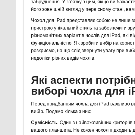
забруднення. У зв’язку з цим, якщо ви бажаєт
його зовнішній вигляд у первісному стані, ва
Чохол для iPad представляє собою не лише за
пристрою унікальний стиль та забезпечити зру
різноманітних варіантів чохлів для iPad, які 
функціональністю. Як зробити вибір на корис
розкриємо, на що слід звернути увагу при виб
недоліки різних видів чохлів.
Які аспекти потріб
виборі чохла для i
Перед придбанням чохла для iPad важливо виз
вибір. Подамо кілька з них:
Сумісність
. Один з найважливіших критеріїв 
вашого планшета. Не кожен чохол підходить д