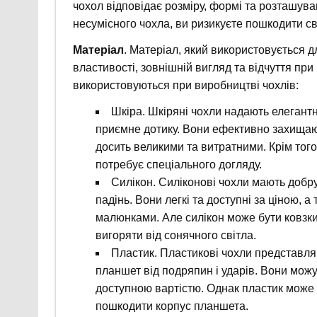
чохол відповідає розміру, формі та розташув
несумісного чохла, ви ризикуєте пошкодити с
Матеріал
. Матеріал, який використовується д
властивості, зовнішній вигляд та відчуття при 
використовуються при виробництві чохлів:
Шкіра. Шкіряні чохли надають елегант
приємне дотику. Вони ефективно захищают
досить великими та витратними. Крім того,
потребує спеціального догляду.
Силікон. Силіконові чохли мають добр
падінь. Вони легкі та доступні за ціною, а
малюнками. Але силікон може бути ковзки
вигоряти від сонячного світла.
Пластик. Пластикові чохли представляю
планшет від подряпин і ударів. Вони можу
доступною вартістю. Однак пластик може
пошкодити корпус планшета.