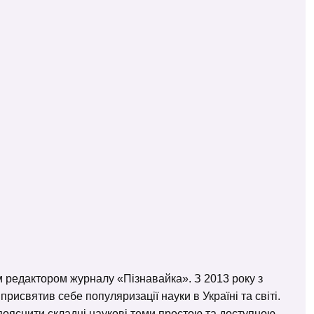
м редактором журналу «Пізнавайка». З 2013 року з
исвятив себе популяризації науки в Україні та світі.
– пояснити складні наукові теми простою та доступною