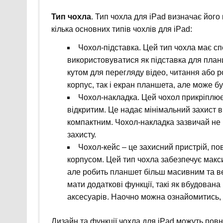
Тип чохла
. Тип чохла для iPad визначає його
кілька основних типів чохлів для iPad:
Чохол-підставка. Цей тип чохла має с
використовуватися як підставка для пла
кутом для перегляду відео, читання або р
корпус, так і екран планшета, але може б
Чохол-накладка. Цей чохол прикріплює
відкритим. Це надає мінімальний захист в
компактним. Чохол-накладка зазвичай не
захисту.
Чохол-кейс – це захисний пристрій, по
корпусом. Цей тип чохла забезпечує макси
але робить планшет більш масивним та в
мати додаткові функції, такі як вбудован
аксесуарів. Наочно можна ознайомитись
Дизайн та функції чохла для iPad можуть пов