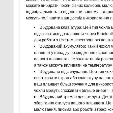
можете вибирати чохли різних кольорів, малюн
індивідуальність та відповісти вашому настрою
можуть поліпшити ваш досвід використання пл
Вбудована клавіатура: Цей тип чохла м
підключатися до планшета через Bluetoot
для роботи з текстом, електронною пошт
Вбудований акумулятор: Такий чохол 
планшет у випадку розрядження основног
вашого планшета і не залежати від розетк
а також можуть впливати на температуру
Вбудоване підсвічування: Цей тип чох
освітлювати екран або клавіатуру вашого
ваш планшет більш зручним для використа
чохли можуть споживати більше енергії і 
Вбудований тримач для стилуса: Деякі
зберігання стилуса вашого планшета. Це
малювання, письма або роботи з графікою