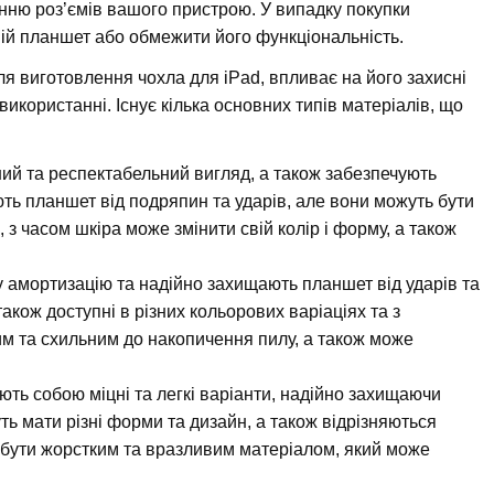
анню роз’ємів вашого пристрою. У випадку покупки
вій планшет або обмежити його функціональність.
ля виготовлення чохла для iPad, впливає на його захисні
використанні. Існує кілька основних типів матеріалів, що
ний та респектабельний вигляд, а також забезпечують
ь планшет від подряпин та ударів, але вони можуть бути
 з часом шкіра може змінити свій колір і форму, а також
у амортизацію та надійно захищають планшет від ударів та
 також доступні в різних кольорових варіаціях та з
м та схильним до накопичення пилу, а також може
ть собою міцні та легкі варіанти, надійно захищаючи
ть мати різні форми та дизайн, а також відрізняються
 бути жорстким та вразливим матеріалом, який може