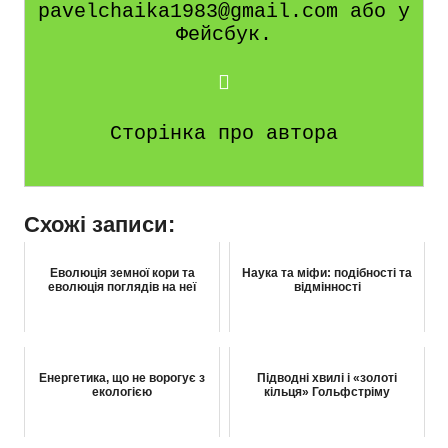
pavelchaika1983@gmail.com або у
Фейсбук.
Сторінка про автора
Схожі записи:
Еволюція земної кори та
Наука та міфи: подібності та
еволюція поглядів на неї
відмінності
Енергетика, що не ворогує з
Підводні хвилі і «золоті
екологією
кільця» Гольфстріму