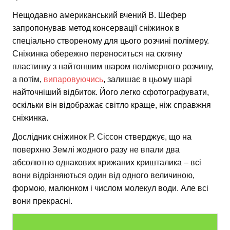
Нещодавно американський вчений В. Шефер
запропонував метод консервації сніжинок в
спеціально створеному для цього розчині полімеру.
Сніжинка обережно переноситься на скляну
пластинку з найтоншим шаром полімерного розчину,
а потім,
випаровуючись
, залишає в цьому шарі
найточніший відбиток. Його легко сфотографувати,
оскільки він відображає світло краще, ніж справжня
сніжинка.
Дослідник сніжинок Р. Сіссон стверджує, що на
поверхню Землі жодного разу не впали два
абсолютно однакових крижаних кришталика – всі
вони відрізняються один від одного величиною,
формою, малюнком і числом молекул води. Але всі
вони прекрасні.