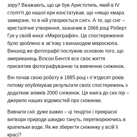
зору? Вважають, що це був Аристотель, який в IV
столітті до нашої ери констатував, що «якщо хмара
замерзне, то в ній утворюється сніг». А те, що сніг –
кристалічне утворення, зазначив в 1666 році Роберт
Гук у своїй книзі «Мікрографія». Це спостереження
було зроблено в зв’язку з винаходом мікроскопа.
Винахід же фотографії послужив основою того, що
американець Вілсон Бентлі все своє життя
присвятив фотографуванню та вивченню сніжинок.
Він почав свою роботу в 1885 році і п’ятдесят років
потому опублікував результати своїх спостережень з
додатком знімків 2000 сніжинок. Ця книга до сих пір –
джерело наших відомостей про сніжинки.
Вивчати сніг дуже важко – ці тендітні і прекрасні
витвори природи швидко тануть, перетворюючись в
крапельки води. Як же зберегти сніжинку у всій її
красі?