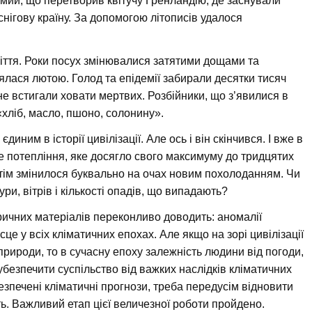
мий, що перетворив квітучу Гренландію, де заснували
снігову країну. За допомогою літописів удалося
іття. Роки посух змінювалися затятими дощами та
лася лютою. Голод та епідемії забирали десятки тисяч
не встигали ховати мертвих. Розбійники, що з’явилися в
«хліб, масло, пшоно, солонину».
иним в історії цивілізації. Але ось і він скінчився. І вже в
ве потепління, яке досягло свого максимуму до тридцятих
отім змінилося буквально на очах новим похолоданням. Чи
ури, вітрів і кількості опадів, що випадають?
оричних матеріалів переконливо доводить: аномалії
це у всіх кліматичних епохах. Але якщо на зорі цивілізації
рироди, то в сучасну епоху залежність людини від погоди,
убезпечити суспільство від важких наслідків кліматичних
зпечені кліматичні прогнози, треба передусім відновити
ть. Важливий етап цієї величезної роботи пройдено.