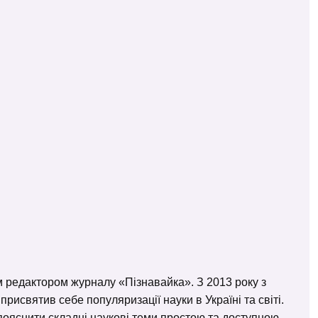
м редактором журналу «Пізнавайка». З 2013 року з
исвятив себе популяризації науки в Україні та світі.
– пояснити складні наукові теми простою та доступною