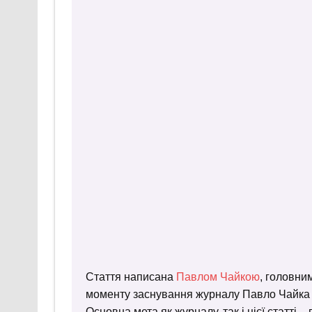
Стаття написана
Павлом Чайкою
, головни
моменту заснування журналу Павло Чайка пр
Основна мета як журналу, так і цієї статті 