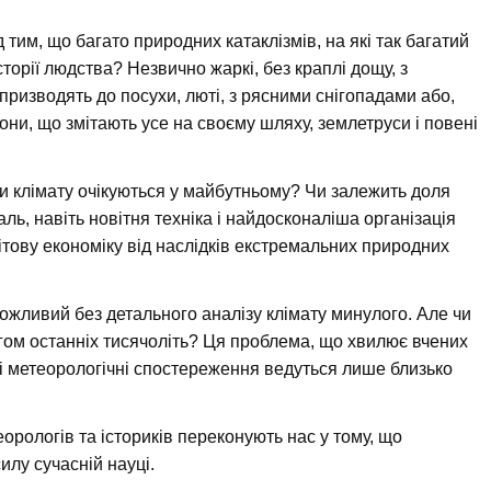
им, що багато природних катаклізмів, на які так багатий
орії людства? Незвично жаркі, без краплі дощу, з
 призводять до посухи, люті, з рясними снігопадами або,
лони, що змітають усе на своєму шляху, землетруси і повені
ни клімату очікуються у майбутньому? Чи залежить доля
аль, навіть новітня техніка і найдосконаліша організація
ітову економіку від наслідків екстремальних природних
ожливий без детального аналізу клімату минулого. Але чи
гом останніх тисячоліть? Ця проблема, що хвилює вчених
ні метеорологічні спостереження ведуться лише близько
еорологів та істориків переконують нас у тому, що
илу сучасній науці.