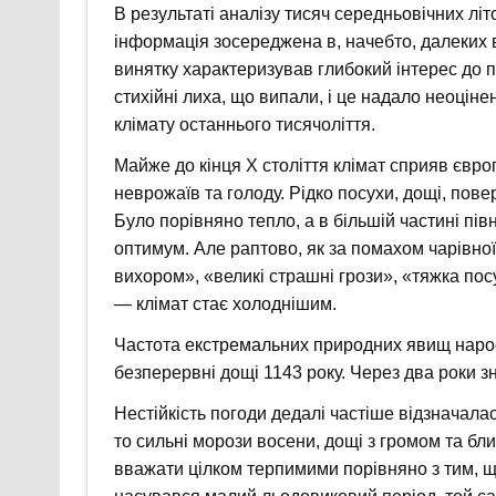
В результаті аналізу тисяч середньовічних лі
інформація зосереджена в, начебто, далеких ві
винятку характеризував глибокий інтерес до п
стихійні лиха, що випали, і це надало неоцін
клімату останнього тисячоліття.
Майже до кінця X століття клімат сприяв євр
неврожаїв та голоду. Рідко посухи, дощі, пове
Було порівняно тепло, а в більшій частині пів
оптимум. Але раптово, як за помахом чарівної
вихором», «великі страшні грози», «тяжка пос
— клімат стає холоднішим.
Частота екстремальних природних явищ нарос
безперервні дощі 1143 року. Через два роки зн
Нестійкість погоди дедалі частіше відзначалася
то сильні морози восени, дощі з громом та бл
вважати цілком терпимими порівняно з тим, що