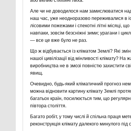
або великі стихійні лиха.
Але чи не доводилося нам замислюватися над т
наш час, уже неодноразово переживалися в іст
лісовими пожежами і спекотні літні місяці, що
навпаки, зовсім безсніжні зими; урагани і цик
— все це вже було не раз.
Що ж відбувається із кліматом Землі? Які змі
нашої цивілізації від мінливості клімату? На ж
виробництва не в змозі повністю захистити св
явищ.
Очевидно, будь-який кліматичний прогноз нем
можна відновити картину клімату Землі протя
багатьох країн, посилюється тим, що регуляр
півтора століття.
Багато робіт, у тому числі й спільна праця мет
реконструкція клімату далекого минулого під с