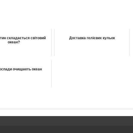
стин складається світовий
Доставка гелієвих кульок
океан?
оспади очищають океан