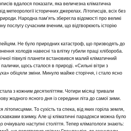
тописів вдалося показати, яка величезна кліматична
д метеорології історичних джерелах. Літописців, всіх без
рироди. Народна пам’ять зберегла відомості про великі
енну послугу сучасним вченим, що відтворюють історію
опейцям. Не було природних катастроф, що призводять до
рнення холодів навесні та влітку губили праці хлібороба.
нічної півкулі планети встановився малий кліматичний
 палички, щось сталося в природі. «Сильні вітри з
уха» обіцяли зміни. Минуло майже сторіччя, і стало ясно
тала з кожним десятиліттям. Чотири місяці тривали
ову жодного ясного дня із середини літа до самої зими.
 літописцями. То сухість та спека, від яких горіла земля,
искавками взимку. Але ці кліматичні парадокси можна було
 очікувало наступні століття. Тепер кліматологи знають: