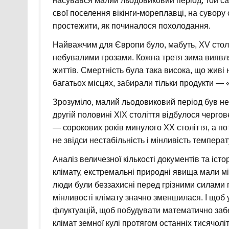
насувався малий льодовиковий період, той са
свої поселення вікінги-мореплавці, на сувору 
простежити, як починалося похолодання.
Найважчим для Європи було, мабуть, XV стол
небувалими грозами. Кожна третя зима виявля
життів. Смертність була така висока, що живі 
багатьох місцях, забирали тільки продукти — 
Зрозуміло, малий льодовиковий період був не єд
другій половині XIX століття відбулося черго
— сорокових років минулого XX століття, а п
не звідси нестабільність і мінливість температ
Аналіз величезної кількості документів та іст
клімату, екстремальні природні явища мали міс
люди були беззахисні перед грізними силами п
мінливості клімату значно зменшилася. І щоб 
флуктуацій, щоб побудувати математично забе
клімат земної кулі протягом останніх тисячолі