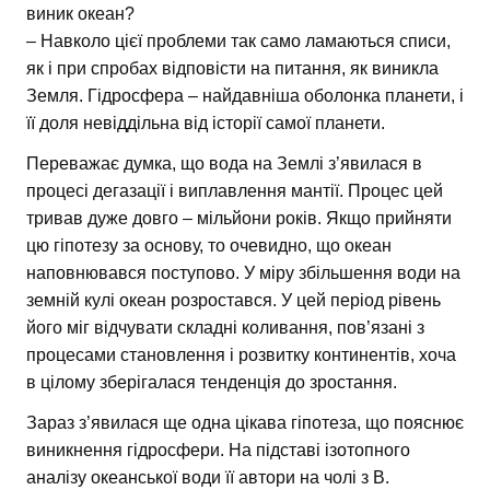
виник океан?
– Навколо цієї проблеми так само ламаються списи,
як і при спробах відповісти на питання, як виникла
Земля. Гідросфера – найдавніша оболонка планети, і
її доля невіддільна від історії самої планети.
Переважає думка, що вода на Землі з’явилася в
процесі дегазації і виплавлення мантії. Процес цей
тривав дуже довго – мільйони років. Якщо прийняти
цю гіпотезу за основу, то очевидно, що океан
наповнювався поступово. У міру збільшення води на
земній кулі океан розростався. У цей період рівень
його міг відчувати складні коливання, пов’язані з
процесами становлення і розвитку континентів, хоча
в цілому зберігалася тенденція до зростання.
Зараз з’явилася ще одна цікава гіпотеза, що пояснює
виникнення гідросфери. На підставі ізотопного
аналізу океанської води її автори на чолі з В.