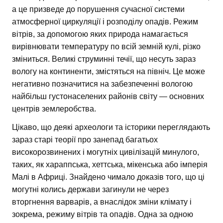
а це призведе до порушення сучасної системи
атмосферної циркуляції і розподілу опадів. Режим
вітрів, за допомогою яких природа намагається
вирівнювати температуру по всій земній кулі, різко
зміниться. Великі струминні течії, що несуть зараз
вологу на континенти, змістяться на північ. Це може
негативно позначитися на забезпеченні вологою
найбільш густонаселених районів світу — основних
центрів землеробства.
Цікаво, що деякі археологи та історики переглядають
зараз старі теорії про занепад багатьох
високорозвинених і могутніх цивілізацій минулого,
таких, як хараппська, хеттська, мікенська або імперія
Малі в Африці. Знайдено чимало доказів того, що ці
могутні колись держави загинули не через
вторгнення варварів, а внаслідок зміни клімату і
зокрема, режиму вітрів та опадів. Одна за одною