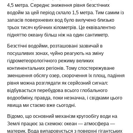
4,5 метра. Середнє зниження рівня безстічних
водойм за цей період склало 1,5 метра. Тим самим із
запасів поверхневих вод було вилучено близько
трьох тисяч кубічних кілометрів. Це еквівалентно
підняттю океану більш ніж на один сантиметр.
Безстічні водойми, розташовані зазвичай в
посушливих зонах, чуйно реагують на зміну
гідрометеорологічного режиму великих
континентальних регіонів. Тому спостережуване
зменшення обсягу озер, скорочення їх площ, падіння
рівня можна розглядати як серйозний сигнал:
відбувається перебудова всього глобального
водообміну, правда, поки незначна, і свідками цього
явища ми стаємо вже сьогодні.
Відомо, що основний механізм кругообігу води на
Землі працює за схемою: океан — атмосфера —
материк. Вода випаровується з поверхні гігантських