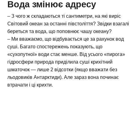
Вода змінює адресу
– З чого ж складаються ті сантиметри, на які виріс
Світовий океан за останні півстоліття? Звідки взагалі
береться та вода, що поповнює чашу океану?
– Ми вважаємо, що відбувається це за рахунок вод
суші. Багато спостережень показують, що
«сухопутної» води стає менше. Від усього «пирога»
гідросфери природа приділила суші крихітний
шматочок — лише 2 відсотки (якщо вважати без
льодовиків Антарктиди). Але зараз вона починає
втрачати і ці крихти.