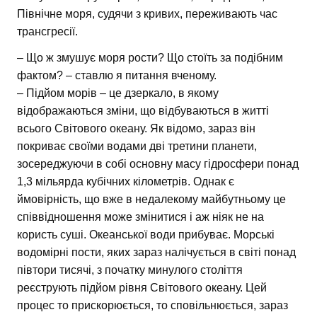
Північне моря, судячи з кривих, переживають час
трансгресії.
– Що ж змушує моря рости? Що стоїть за подібним
фактом? – ставлю я питання вченому.
– Підйом морів – це дзеркало, в якому
відображаються зміни, що відбуваються в житті
всього Світового океану. Як відомо, зараз він
покриває своїми водами дві третини планети,
зосереджуючи в собі основну масу гідросфери понад
1,3 мільярда кубічних кілометрів. Однак є
ймовірність, що вже в недалекому майбутньому це
співвідношення може змінитися і аж ніяк не на
користь суші. Океанської води прибуває. Морські
водомірні пости, яких зараз налічується в світі понад
півтори тисячі, з початку минулого століття
реєструють підйом рівня Світового океану. Цей
процес то прискорюється, то сповільнюється, зараз