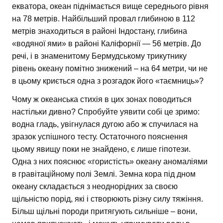
екватора, океан піднімається вище середнього рівня
на 78 метрів. Найбільший провал глибиною в 112
метрів знаходиться в районі Індостану, глибина
«водяної ями» в районі Каліфорнії — 56 метрів. До
речі, і в знаменитому Бермудському трикутнику
рівень океану помітно знижений – на 64 метри, чи не
в цьому криється одна з розгадок його «таємниць»?
Чому ж океанська стихія в цих зонах поводиться
настільки дивно? Спробуйте уявити собі це зримо:
водна гладь, увігнулася дугою або ж спучилася на
зразок успішного тесту. Остаточного пояснення
цьому явищу поки не знайдено, є лише гіпотези.
Одна з них пояснює «гористість» океану аномаліями
в гравітаційному полі Землі. Земна кора під дном
океану складається з неоднорідних за своєю
щільністю порід, які і створюють різну силу тяжіння.
Більш щільні породи притягують сильніше – вони,