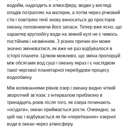
водойм, надходить в атмосферу, звідки у вигляді
опадів потрапляє на материк, а потім через річковий
стік і повітряні течії знову виноситься до просторів
океану, поповнюючи його запаси. Тепер вже ясно, що
характер кругообігу води на земній кулі не є чимось
постійним і незмінним. З різних причин він може
значно змінюватися, як вже не раз відбувалося в
історії планети. Цілком можливо, що зміна пропорцій
між обсягами вод суші і океану якраз і є наслідком
такої чергової планетарної перебудови процесу
водообміну.
Між коливаннями рівнів озер і океану видно чіткий
зворотний зв’язок: з інтервалом приблизно в
тринадцять років після того, як озера починають
«осідати», океан приймається рости. Очевидно, за
цей час і відбувається як би «перетікання» озерної
води в океан через атмосферу.