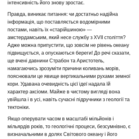
інтенсивність його знову зростає.
Правда, виникає питання: чи достатньо надійна
інформація, що поставляється водомірними
постами, навіть їх «старійшиною» —
амстердамським, який несе службу з XVII століття?
Адже можна припустити, що зовсім не рівень океану
підвищується, а опускаються береги! До речі сказати,
ще вчені давнини Страбон та Аристотель,
намагаючись зрозуміти причини коливань морів,
пояснювали це явище вертикальними рухами земної
кори. Удавана очевидність цієї ідеї надала їй
характер аксіоми. Майже в чистому вигляді вона
увійшла і в усі, навіть сучасні підручники з геології та
тектоніки.
Якщо оперувати часом в масштабі мільйонів і
мільярдів років, то геологічні процеси, безсумнівно, є
визначальними в долях Світового океану і його