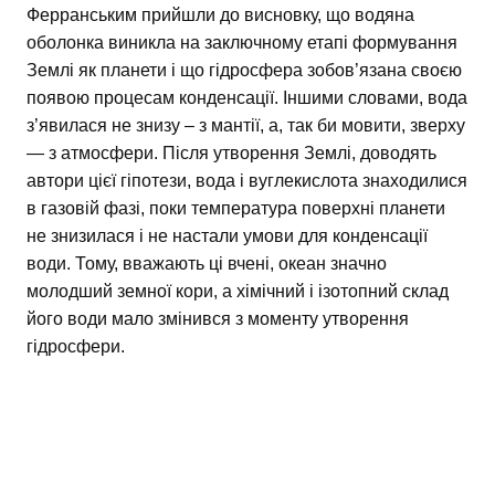
Ферранським прийшли до висновку, що водяна
оболонка виникла на заключному етапі формування
Землі як планети і що гідросфера зобов’язана своєю
появою процесам конденсації. Іншими словами, вода
з’явилася не знизу – з мантії, а, так би мовити, зверху
— з атмосфери. Після утворення Землі, доводять
автори цієї гіпотези, вода і вуглекислота знаходилися
в газовій фазі, поки температура поверхні планети
не знизилася і не настали умови для конденсації
води. Тому, вважають ці вчені, океан значно
молодший земної кори, а хімічний і ізотопний склад
його води мало змінився з моменту утворення
гідросфери.