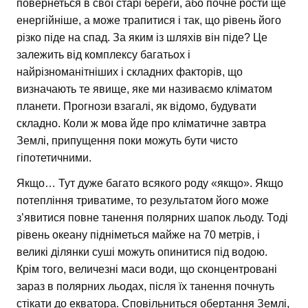
повернеться в свої старі береги, або почне рости ще
енергійніше, а може трапитися і так, що рівень його
різко піде на спад. За яким із шляхів він піде? Це
залежить від комплексу багатьох і
найрізноманітніших і складних факторів, що
визначають те явище, яке ми називаємо кліматом
планети. Прогнози взагалі, як відомо, будувати
складно. Коли ж мова йде про кліматичне завтра
Землі, припущення поки можуть бути чисто
гіпотетичними.
Якщо… Тут дуже багато всякого роду «якщо». Якщо
потепління триватиме, то результатом його може
з’явитися повне танення полярних шапок льоду. Тоді
рівень океану підніметься майже на 70 метрів, і
великі ділянки суші можуть опинитися під водою.
Крім того, величезні маси води, що сконцентровані
зараз в полярних льодах, після їх танення почнуть
стікати до екватора. Сповільниться обертання Землі,