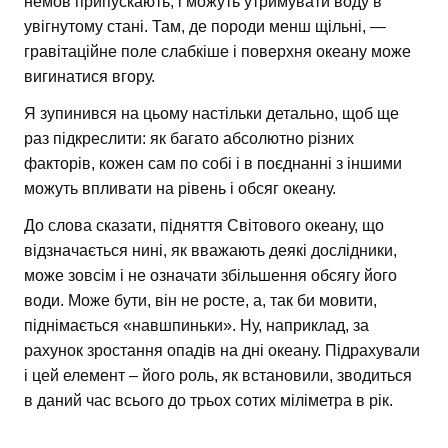
немов припускають, і можуть утримувати воду в
увігнутому стані. Там, де породи менш щільні, —
гравітаційне поле слабкіше і поверхня океану може
вигинатися вгору.
Я зупинився на цьому настільки детально, щоб ще
раз підкреслити: як багато абсолютно різних
факторів, кожен сам по собі і в поєднанні з іншими
можуть впливати на рівень і обсяг океану.
До слова сказати, підняття Світового океану, що
відзначається нині, як вважають деякі дослідники,
може зовсім і не означати збільшення обсягу його
води. Може бути, він не росте, а, так би мовити,
піднімається «навшпиньки». Ну, наприклад, за
рахунок зростання опадів на дні океану. Підрахували
і цей елемент – його роль, як встановили, зводиться
в даний час всього до трьох сотих міліметра в рік.