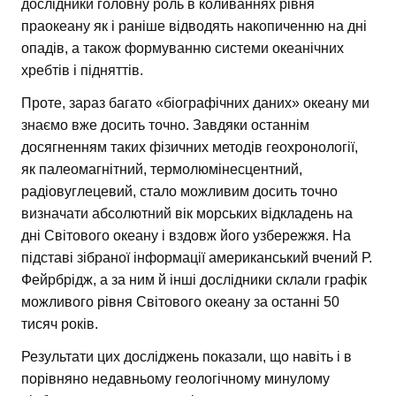
дослідники головну роль в коливаннях рівня
праокеану як і раніше відводять накопиченню на дні
опадів, а також формуванню системи океанічних
хребтів і підняттів.
Проте, зараз багато «біографічних даних» океану ми
знаємо вже досить точно. Завдяки останнім
досягненням таких фізичних методів геохронології,
як палеомагнітний, термолюмінесцентний,
радіовуглецевий, стало можливим досить точно
визначати абсолютний вік морських відкладень на
дні Світового океану і вздовж його узбережжя. На
підставі зібраної інформації американський вчений Р.
Фейрбрідж, а за ним й інші дослідники склали графік
можливого рівня Світового океану за останні 50
тисяч років.
Результати цих досліджень показали, що навіть і в
порівняно недавньому геологічному минулому