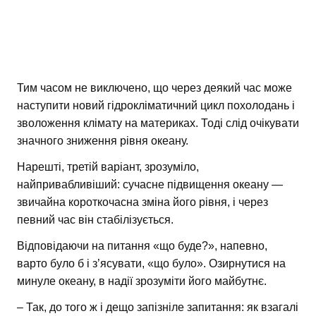
Тим часом не виключено, що через деякий час може
наступити новий гідрокліматичний цикл похолодань і
зволоження клімату на материках. Тоді слід очікувати
значного зниження рівня океану.
Нарешті, третій варіант, зрозуміло,
найпривабливіший: сучасне підвищення океану —
звичайна короткочасна зміна його рівня, і через
певний час він стабілізується.
Відповідаючи на питання «що буде?», напевно,
варто було б і з’ясувати, «що було». Озирнутися на
минуле океану, в надії зрозуміти його майбутнє.
– Так, до того ж і дещо запізніле запитання: як взагалі