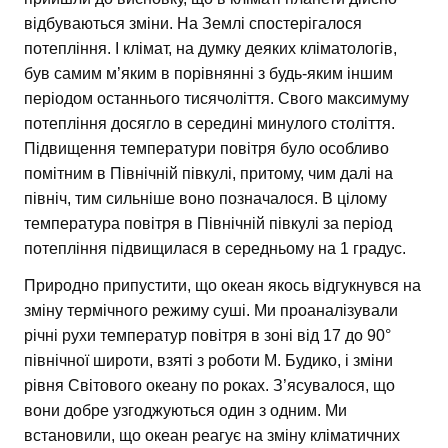
відбуваються зміни. На Землі спостерігалося
потепління. І клімат, на думку деяких кліматологів,
був самим м’яким в порівнянні з будь-яким іншим
періодом останнього тисячоліття. Свого максимуму
потепління досягло в середині минулого століття.
Підвищення температури повітря було особливо
помітним в Північній півкулі, притому, чим далі на
північ, тим сильніше воно позначалося. В цілому
температура повітря в Північній півкулі за період
потепління підвищилася в середньому на 1 градус.
Природно припустити, що океан якось відгукнувся на
зміну термічного режиму суші. Ми проаналізували
річні рухи температур повітря в зоні від 17 до 90°
північної широти, взяті з роботи М. Будико, і зміни
рівня Світового океану по роках. З’ясувалося, що
вони добре узгоджуються один з одним. Ми
встановили, що океан реагує на зміну кліматичних