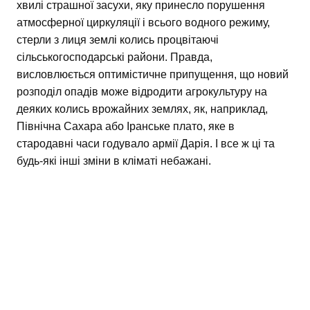
хвилі страшної засухи, яку принесло порушення
атмосферної циркуляції і всього водного режиму,
стерли з лиця землі колись процвітаючі
сільськогосподарські райони. Правда,
висловлюється оптимістичне припущення, що новий
розподіл опадів може відродити агрокультуру на
деяких колись врожайних землях, як, наприклад,
Північна Сахара або Іранське плато, яке в
стародавні часи годувало армії Дарія. І все ж ці та
будь-які інші зміни в кліматі небажані.