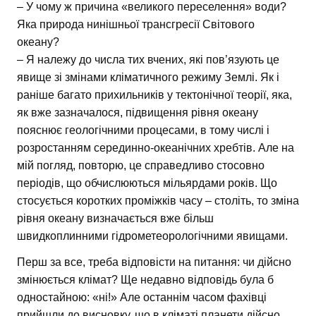
– У чому ж причина «великого переселення» води?
Яка природа нинішньої трансгресії Світового
океану?
– Я належу до числа тих вчених, які пов’язують це
явище зі змінами кліматичного режиму Землі. Як і
раніше багато прихильників у тектонічної теорії, яка,
як вже зазначалося, підвищення рівня океану
пояснює геологічними процесами, в тому числі і
розростанням серединно-океанічних хребтів. Але на
мій погляд, повторю, це справедливо стосовно
періодів, що обчислюються мільярдами років. Що
стосується коротких проміжків часу – століть, то зміна
рівня океану визначається вже більш
швидкоплинними гідрометеорологічними явищами.
Перш за все, треба відповісти на питання: чи дійсно
змінюється клімат? Ще недавно відповідь була б
одностайною: «ні!» Але останнім часом фахівці
прийшли до висновку, що в кліматі планети дійсно