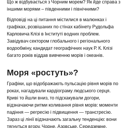
Що ж відбувається з Чорним морем? Як йде справа з
іншими морями – південними і північними?
Відповіді на ці питання містилися в малюнках і
графіках, розвішаних по стінах кабінету Рудольфа
Карловича Клізі в Інституті водних проблем.
Завідувач сектором глобального і регіонального
водообміну, кандидат географічних наук Р. К. Клізі
багато років віддав вивченню морів і океанів.
Моря «ростуть»?
Графіки, що відображають пульсацію рівня морів по
роках, нагадували кардіограму людського серця.
Криві то йшли вниз, то підскакували догори,
відзначаючи ритми коливання рівня морів: моменти
падіння — регресію і підвищення — трансгресію.
Зараз ці лінії відзначають загальну тенденцію: вони
тягнуться вгору. Чорне, Азовське, Середземне,