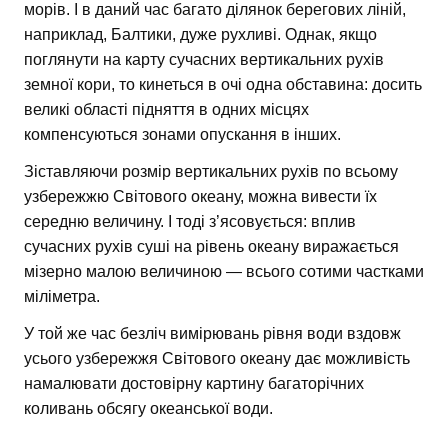
морів. І в даний час багато ділянок берегових ліній,
наприклад, Балтики, дуже рухливі. Однак, якщо
поглянути на карту сучасних вертикальних рухів
земної кори, то кинеться в очі одна обставина: досить
великі області підняття в одних місцях
компенсуються зонами опускання в інших.
Зіставляючи розмір вертикальних рухів по всьому
узбережжю Світового океану, можна вивести їх
середню величину. І тоді з’ясовується: вплив
сучасних рухів суші на рівень океану виражається
мізерно малою величиною — всього сотими частками
міліметра.
У той же час безліч вимірювань рівня води вздовж
усього узбережжя Світового океану дає можливість
намалювати достовірну картину багаторічних
коливань обсягу океанської води.