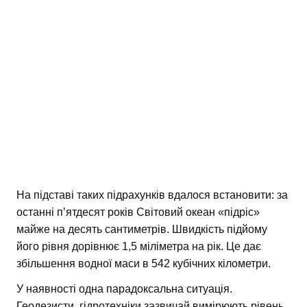
На підставі таких підрахунків вдалося встановити: за
останні п’ятдесят років Світовий океан «підріс»
майже на десять сантиметрів. Швидкість підйому
його рівня дорівнює 1,5 міліметра на рік. Це дає
збільшення водної маси в 542 кубічних кілометри.
У наявності одна парадоксальна ситуація.
Геодезисти, гідротехніки зазвичай вимірюють рівень