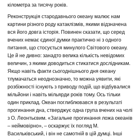
кілометра за тисячу років.
Реконструкція стародавнього океану малює нам
картини різного роду катаклізмів, якими відзначена
вся його довга історія. Повинен сказати, що серед
вчених немає єдиної думки практично ні з одного
питання, що стосується минулого Світового океану.
Це й не дивно: занадто велика кількість невідомих
величин, з якими доводиться стикатися дослідникам.
Якщо навіть факти сьогоднішнього дня океану
тлумачаться неоднозначно, то можна уявити, які
розбіжності існують з приводу подій, що відбувалися
мільйони і навіть мільярди років тому. Ось тільки
один приклад. Океан поглиблювався в результаті
прогинання дна, стверджує одна група вчених на чолі
з О. Леонтьєвим. «Загальне прогинання ложа океанів
– неймовірно», – оскаржує їх погляд М.
Васильківський, і він не самотній в цій думці. Інші