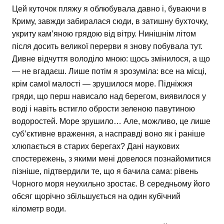
Цей куточок пляжу я облюбувала давно і, буваючи в
Криму, завжди забиралася сюди, в затишну бухточку,
укриту кам’яною грядою від вітру. Нинішнім літом
після досить великої перерви я знову побувала тут.
Дивне відчуття володіло мною: щось змінилося, а що
— не вгадаєш. Лише потім я зрозуміла: все на місці,
крім самої малості — зрушилося море. Підніжжя
гряди, що перш нависало над берегом, виявилося у
воді і навіть встигло обрости зеленою павутиною
водоростей. Море зрушило… Але, можливо, це лише
суб’єктивне враження, а насправді воно як і раніше
хлюпається в старих берегах? Дані наукових
спостережень, з якими мені довелося познайомитися
пізніше, підтвердили те, що я бачила сама: рівень
Чорного моря неухильно зростає. В середньому його
обсяг щорічно збільшується на один кубічний
кілометр води.