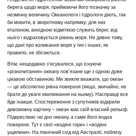
берега щодо моря, приймаючи його позначку за
незмінну величину. Океанологи і гідрологи діють, так
би мовити, в зворотному напрямку: для них
еталоном, вихідною відміткою служить берег, від
нього і відраховується рівень моря. Не дивно тому,
що дані про коливання моря у тих і інших, як
правило, не збігаються.
Втім, нещодавно з’ясувалося, що існуюче
«різночитання» океану пов’язане ще з одною дуже
цікавою обставиною. Ми звикли вважати, що океан
— це абсолютно рівна поверхня (якщо, звичайно, не
брати до уваги хвилювання на ньому). Насправді все
йде інакше. Спостереження з супутників відкрили
дивовижну картину – океан має свій власний рельєф.
Підкреслюю: не дно океану, а саме його водна
поверхня. Тут є свої «водяні гори» і «водяні
ущелини». На північний схід від Австралії, поблизу