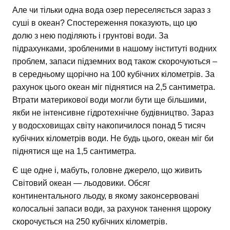
Але чи тільки одна вода озер переселяється зараз з
суші в океан? Спостереження показують, що цю
долю з нею поділяють і грунтові води. За
підрахунками, зробленими в нашому інституті водних
проблем, запаси підземних вод також скорочуються –
в середньому щорічно на 100 кубічних кілометрів. За
рахунок цього океан міг піднятися на 2,5 сантиметра.
Втрати материкової води могли бути ще більшими,
якби не інтенсивне гідротехнічне будівництво. Зараз
у водосховищах світу накопичилося понад 5 тисяч
кубічних кілометрів води. Не будь цього, океан міг би
піднятися ще на 1,5 сантиметра.
Є ще одне і, мабуть, головне джерело, що живить
Світовий океан — льодовики. Обсяг
континентального льоду, в якому законсервовані
колосальні запаси води, за рахунок танення щороку
скорочується на 250 кубічних кілометрів.