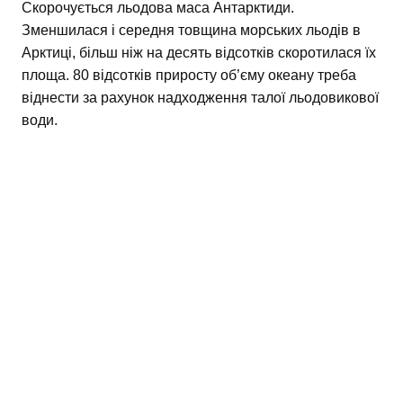
Скорочується льодова маса Антарктиди.
Зменшилася і середня товщина морських льодів в
Арктиці, більш ніж на десять відсотків скоротилася їх
площа. 80 відсотків приросту об’єму океану треба
віднести за рахунок надходження талої льодовикової
води.