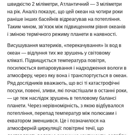
швидкістю 2 міліметри, Атлантичний — 3 міліметри
на рік. Аналіз показує, що цей океан на чотири роки
раніше інших басейнів відреагував на потепління.
Таким чином, зв’язок між підвищенням рівня океанів
і зміною термічного режиму планети в наявності.
Висушування материків, «перекачування» їх вод в
океан — відлуння тих же зрушень у світовому
кліматі. Підвищується температура повітря,
посилюється випаровування і надходження вологи в
атмосферу, через яку вона і транспортується в океан.
Ряд дослідників вважають, що всі ті катастрофічні
посухи, повені, зливи, які почастішали в останні роки,
— це теж наслідок зрушень в тепловому балансі
планети. Через нерівномірність, з якою відбувалося
потепління, перепад температур між полюсами і
екватором зменшився. Це і позначилося на
атмосферній циркуляції: повітряні течії, що