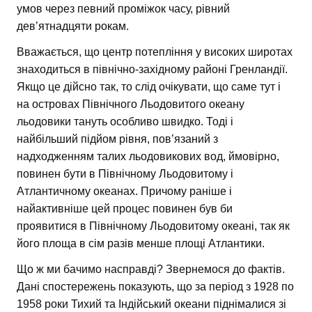
умов через певний проміжок часу, рівний
дев’ятнадцяти рокам.
Вважається, що центр потепління у високих широтах
знаходиться в північно-західному районі Гренландії.
Якщо це дійсно так, то слід очікувати, що саме тут і
на островах Північного Льодовитого океану
льодовики тануть особливо швидко. Тоді і
найбільший підйом рівня, пов’язаний з
надходженням талих льодовикових вод, ймовірно,
повинен бути в Північному Льодовитому і
Атлантичному океанах. Причому раніше і
найактивніше цей процес повинен був би
проявитися в Північному Льодовитому океані, так як
його площа в сім разів менше площі Атлантики.
Що ж ми бачимо насправді? Звернемося до фактів.
Дані спостережень показують, що за період з 1928 по
1958 роки Тихий та Індійський океани піднімалися зі