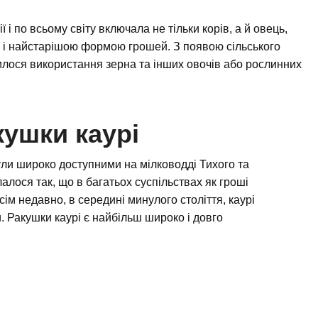
ї і по всьому світу включала не тільки корів, а й овець,
 і найстарішою формою грошей. З появою сільського
вилося використання зерна та інших овочів або рослинних
.
акушки каурі
ли широко доступними на мілководді Тихого та
клалося так, що в багатьох суспільствах як гроші
сім недавно, в середині минулого століття, каурі
 Ракушки каурі є найбільш широко і довго