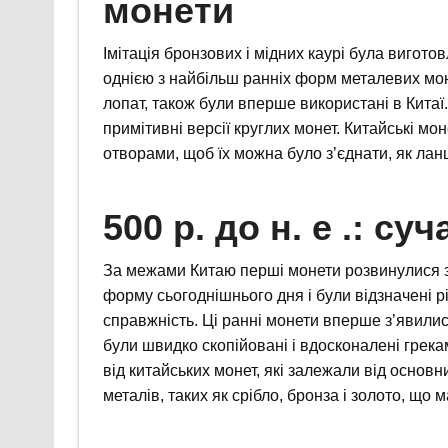
монети
Імітація бронзових і мідних каурі була виготов
однією з найбільш ранніх форм металевих монет
лопат, також були вперше використані в Китаї
примітивні версії круглих монет. Китайські мо
отворами, щоб їх можна було з’єднати, як лан
500 р. до н. е .: с
За межами Китаю перші монети розвинулися з
форму сьогоднішнього дня і були відзначені р
справжність. Ці ранні монети вперше з’явилися
були швидко скопійовані і вдосконалені грек
від китайських монет, які залежали від основн
металів, таких як срібло, бронза і золото, що 