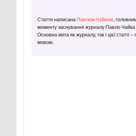
Стаття написана
Павлом Чайкою
, головни
моменту заснування журналу Павло Чайка пр
Основна мета як журналу, так і цієї статті 
мовою.