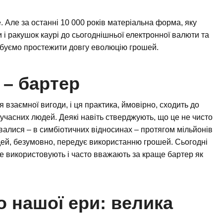
 Але за останні 10 000 років матеріальна форма, яку
 і ракушок каурі до сьогоднішньої електронної валюти та
робуємо простежити довгу еволюцію грошей.
 – бартер
 взаємної вигоди, і ця практика, ймовірно, сходить до
 сучасних людей. Деякі навіть стверджують, що це не чисто
валися – в симбіотичних відносинах – протягом мільйонів
юдей, безумовно, передує використанню грошей. Сьогодні
іше використовують і часто вважають за краще бартер як
до нашої ери: велика