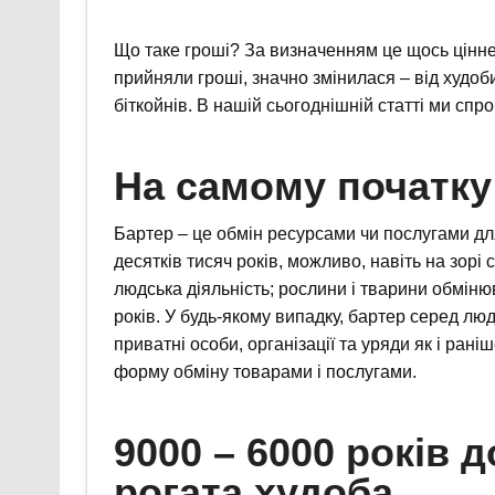
Що таке гроші? За визначенням це щось цінне.
прийняли гроші, значно змінилася – від худоби
біткойнів. В нашій сьогоднішній статті ми сп
На самому початку
Бартер – це обмін ресурсами чи послугами для
десятків тисяч років, можливо, навіть на зорі
людська діяльність; рослини і тварини обміню
років. У будь-якому випадку, бартер серед л
приватні особи, організації та уряди як і ран
форму обміну товарами і послугами.
9000 – 6000 років 
рогата худоба