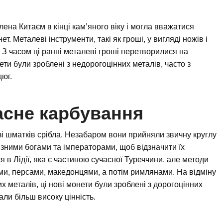
лена Китаєм в кінці кам’яного віку і могла вважатися
. Металеві інструменти, такі як гроші, у вигляді ножів і
. З часом ці ранні металеві гроші перетворилися на
нети були зроблені з недорогоцінних металів, часто з
цюг.
учасне карбування
і шматків срібла. Незабаром вони прийняли звичну круглу
ізними богами та імператорами, щоб відзначити їх
 в Лідії, яка є частиною сучасної Туреччини, але методи
ами, персами, македонцями, а потім римлянами. На відміну
их металів, ці нові монети були зроблені з дорогоцінних
мали більш високу цінність.