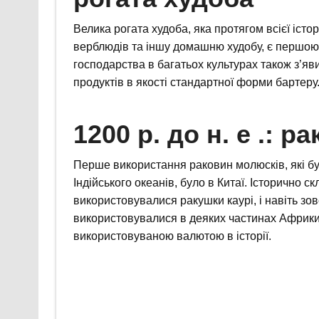
Велика рогата худоба, яка протягом всієї історі
верблюдів та іншу домашню худобу, є першою
господарства в багатьох культурах також з’я
продуктів в якості стандартної форми бартеру
1200 р. до н. е .: р
Перше використання раковин молюсків, які бу
Індійського океанів, було в Китаї. Історично с
використовувалися ракушки каурі, і навіть зов
використовувалися в деяких частинах Африки.
використовуваною валютою в історії.