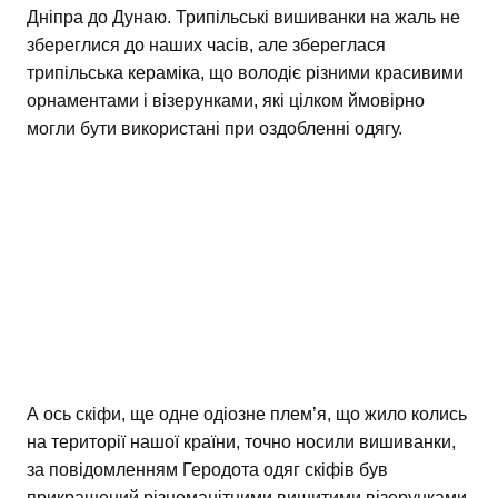
Дніпра до Дунаю. Трипільські вишиванки на жаль не
збереглися до наших часів, але збереглася
трипільська кераміка, що володіє різними красивими
орнаментами і візерунками, які цілком ймовірно
могли бути використані при оздобленні одягу.
А ось скіфи, ще одне одіозне плем’я, що жило колись
на території нашої країни, точно носили вишиванки,
за повідомленням Геродота одяг скіфів був
прикрашений різноманітними вишитими візерунками.