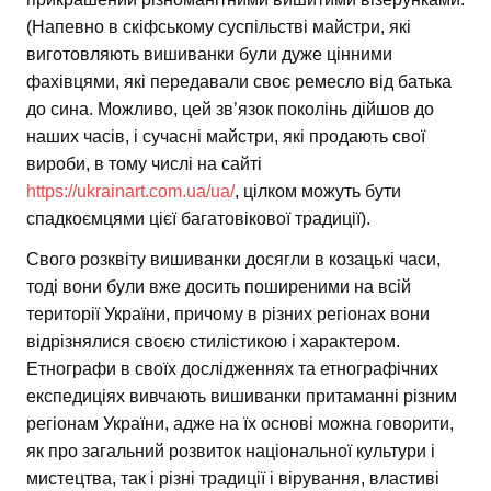
(Напевно в скіфському суспільстві майстри, які
виготовляють вишиванки були дуже цінними
фахівцями, які передавали своє ремесло від батька
до сина. Можливо, цей зв’язок поколінь дійшов до
наших часів, і сучасні майстри, які продають свої
вироби, в тому числі на сайті
https://ukrainart.com.ua/ua/
, цілком можуть бути
спадкоємцями цієї багатовікової традиції).
Свого розквіту вишиванки досягли в козацькі часи,
тоді вони були вже досить поширеними на всій
території України, причому в різних регіонах вони
відрізнялися своєю стилістикою і характером.
Етнографи в своїх дослідженнях та етнографічних
експедиціях вивчають вишиванки притаманні різним
регіонам України, адже на їх основі можна говорити,
як про загальний розвиток національної культури і
мистецтва, так і різні традиції і вірування, властиві