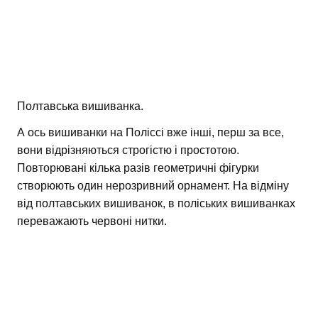
Полтавська вишиванка.
А ось вишиванки на Поліссі вже інші, перш за все,
вони відрізняються строгістю і простотою.
Повторювані кілька разів геометричні фігурки
створюють один нерозривний орнамент. На відміну
від полтавських вишиванок, в поліських вишиванках
переважають червоні нитки.