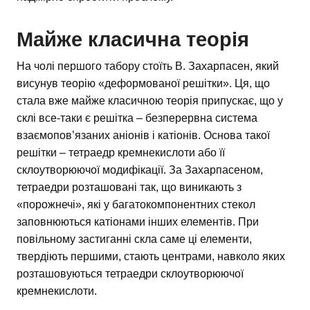
Майже класична теорія
На чолі першого табору стоїть В. Захарпасен, який
висунув теорію «деформованої решітки». Ця, що
стала вже майже класичною теорія припускає, що у
склі все-таки є решітка – безперервна система
взаємопов’язаних аніонів і катіонів. Основа такої
решітки – тетраедр кремнекислоти або її
склоутворюючої модифікації. За Захарпасеном,
тетраедри розташовані так, що виникають з
«порожнечі», які у багатокомпонентних стекол
заповнюються катіонами інших елементів. При
повільному застиганні скла саме ці елементи,
твердіють першими, стають центрами, навколо яких
розташовуються тетраедри склоутворюючої
кремнекислоти.