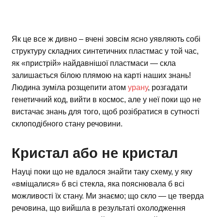
Як це все ж дивно – вчені зовсім ясно уявляють собі
структуру складних синтетичних пластмас у той час,
як «пристрій» найдавнішої пластмаси — скла
залишається білою плямою на карті наших знань!
Людина зуміла розщепити атом
урану
, розгадати
генетичний код, вийти в космос, але у неї поки що не
вистачає знань для того, щоб розібратися в сутності
склоподібного стану речовини.
Кристал або не кристал
Науці поки що не вдалося знайти таку схему, у яку
«вміщалися» б всі стекла, яка пояснювала б всі
можливості їх стану. Ми знаємо; що скло — це тверда
речовина, що вийшла в результаті охолодження