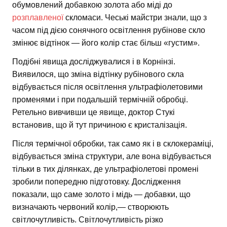
обумовлений добавкою золота або міді до
розплавленої
скломаси. Чеські майстри знали, що з
часом під дією сонячного освітлення рубінове скло
змінює відтінок — його колір стає більш «густим».
Подібні явища досліджувалися і в Корнінзі.
Виявилося, що зміна відтінку рубінового скла
відбувається після освітлення ультрафіолетовими
променями і при подальшій термічній обробці.
Ретельно вивчивши це явище, доктор Стукі
встановив, що й тут причиною є кристалізація.
Після термічної обробки, так само як і в склокераміці,
відбувається зміна структури, але вона відбувається
тільки в тих ділянках, де ультрафіолетові промені
зробили попередню підготовку. Дослідження
показали, що саме золото і мідь — добавки, що
визначають червоний колір,— створюють
світлочутливість. Світлочутливість різко