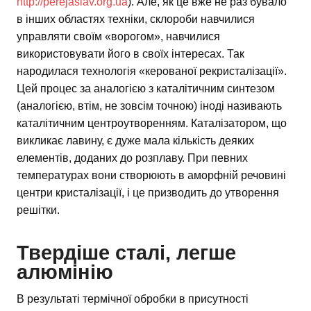
http://perejaslav.org.ua
). Але, як це вже не раз бувало
в інших областях техніки, склороби навчилися
управляти своїм «ворогом», навчилися
використовувати його в своїх інтересах. Так
народилася технологія «керованої рекристалізації».
Цей процес за аналогією з каталітичним синтезом
(аналогією, втім, не зовсім точною) іноді називають
каталітичним центроутворенням. Каталізатором, що
викликає лавину, є дуже мала кількість деяких
елементів, доданих до розплаву. При певних
температурах вони створюють в аморфній речовині
центри кристалізації, і це призводить до утворення
решітки.
Твердіше сталі, легше
алюмінію
В результаті термічної обробки в присутності