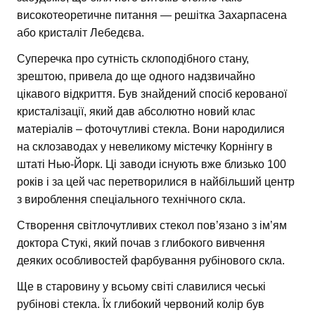
високотеоретичне питання — решітка Захарпасена
або кристаліт Лебедєва.
Суперечка про сутність склоподібного стану,
зрештою, привела до ще одного надзвичайно
цікавого відкриття. Був знайдений спосіб керованої
кристалізації, який дав абсолютно новий клас
матеріалів – фоточутливі стекла. Вони народилися
на склозаводах у невеликому містечку Корнінгу в
штаті Нью-Йорк. Ці заводи існують вже близько 100
років і за цей час перетворилися в найбільший центр
з вироблення спеціального технічного скла.
Створення світлочутливих стекол пов’язано з ім’ям
доктора Стукі, який почав з глибокого вивчення
деяких особливостей фарбування рубінового скла.
Ще в старовину у всьому світі славилися чеські
рубінові стекла. Їх глибокий червоний колір був