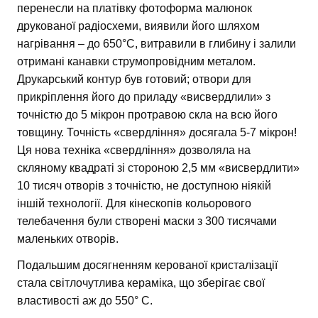
перенесли на платівку фотоформа малюнок
друкованої радіосхеми, виявили його шляхом
нагрівання – до 650°С, витравили в глибину і залили
отримані канавки струмопровідним металом.
Друкарський контур був готовий; отвори для
прикріплення його до приладу «висвердлили» з
точністю до 5 мікрон протравою скла на всю його
товщину. Точність «свердління» досягала 5-7 мікрон!
Ця нова техніка «свердління» дозволяла на
скляному квадраті зі стороною 2,5 мм «висвердлити»
10 тисяч отворів з точністю, не доступною ніякій
іншій технології. Для кінескопів кольорового
телебачення були створені маски з 300 тисячами
маленьких отворів.
Подальшим досягненням керованої кристалізації
стала світлочутлива кераміка, що зберігає свої
властивості аж до 550° С.