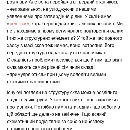
розплаву. Але вона перейшла в твердий стан якось
«неправильно», не узгоджуючи з нашими
уявленнями про затвердіння рідин. У склі немає
«
решітки
», характерної для кристалічних речовин. Ми
не знаходимо в ньому регулярного повторення одних
і тих же структурних елементів? У той же час повного
хаосу в масі скла теж немає, воно ізотропне, його
середня структура однакова у всіх напрямках.
Складність проблеми посилюється ще й тим, що різні
скла мають самий різний хімічний склад і
«примудряються» при цьому володіти вельми
схожими властивостями.
Існуючі погляди на структуру скла можна розділити
на дві великі групи. У кожної з них є свої захисники і
противники. Потрібно пам’ятати, однак, що роботи в
цій області ще далеко не закінчені і що всякий
схематичний поділ тягне за собою небезпеку
надмірно спростити проблему.