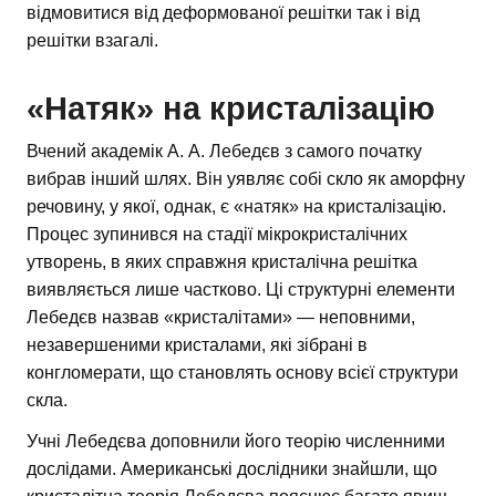
відмовитися від деформованої решітки так і від
решітки взагалі.
«Натяк» на кристалізацію
Вчений академік А. А. Лебедєв з самого початку
вибрав інший шлях. Він уявляє собі скло як аморфну
речовину, у якої, однак, є «натяк» на кристалізацію.
Процес зупинився на стадії мікрокристалічних
утворень, в яких справжня кристалічна решітка
виявляється лише частково. Ці структурні елементи
Лебедєв назвав «кристалітами» — неповними,
незавершеними кристалами, які зібрані в
конгломерати, що становлять основу всієї структури
скла.
Учні Лебедєва доповнили його теорію численними
дослідами. Американські дослідники знайшли, що