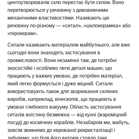
центоутворювачів скло перестає бути склом. Воно
перетворюється у речовину з дивовижними
механічними властивостями. Називають цю
речовину по-різному — «ситал», «шклокераміка» або
«пірокерам».
Ситали називають матеріалом майбутнього, але вже
сьогодні вони знаходять застосування в
промисловості. Вони незамінні там, де потрібні
зносостійкі і особливо легкі деталі машин, що
працюють у важких умовах, де потрібен матеріал,
який легко формується і дуже міцний. Ситали
використовують також для зварювання скляних
виробів, наприклад, кінескопів, що працюють в
умовах глибокого вакууму. Область застосування
ситалів воістину безмежна — від кухні (жароміцний
посуд) до космічних кораблів. Незабаром ми, мабуть,
зовсім звикнемо до керованої рекристалізації і
забудемо, що біля його витоків стояло таке