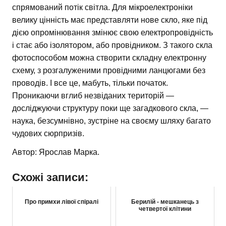
спрямований потік світла. Для мікроелектроніки
велику цінність має представляти нове скло, яке під
дією опромінювання змінює свою електропровідність
і стає або ізолятором, або провідником. З такого скла
фотоспособом можна створити складну електронну
схему, з розгалуженими провідними ланцюгами без
проводів. І все це, мабуть, тільки початок.
Проникаючи вглиб незвіданих територій —
досліджуючи структуру поки ще загадкового скла, —
наука, безсумнівно, зустріне на своєму шляху багато
чудових сюрпризів.
Автор: Ярослав Марка.
Схожі записи:
Про примхи лівої спіралі
Берилій - мешканець з
четвертої клітини