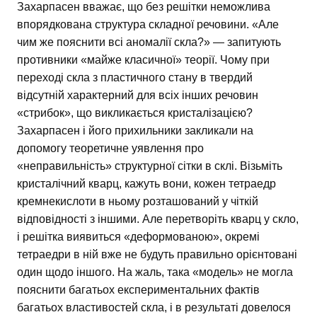
Захарпасен вважає, що без решітки неможлива
впорядкована структура складної речовини. «Але
чим же пояснити всі аномалії скла?» — запитують
противники «майже класичної» теорії. Чому при
переході скла з пластичного стану в твердий
відсутній характерний для всіх інших речовин
«стрибок», що викликається кристалізацією?
Захарпасен і його прихильники закликали на
допомогу теоретичне уявлення про
«неправильність» структурної сітки в склі. Візьміть
кристалічний кварц, кажуть вони, кожен тетраедр
кремнекислоти в ньому розташований у чіткій
відповідності з іншими. Але перетворіть кварц у скло,
і решітка виявиться «деформованою», окремі
тетраедри в ній вже не будуть правильно орієнтовані
один щодо іншого. На жаль, така «модель» не могла
пояснити багатьох експериментальних фактів
багатьох властивостей скла, і в результаті довелося