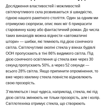
Дослідження властивостей і можливостей
світлочутливого скла розвиваються зі швидкістю,
гідною нашого ракетного століття. Один за одним ми
отримуємо сюрпризи, опис яких міг б прикрасити
старовинну казку або фантастичний роман. До числа
таких винаходів можна віднести «автоматичні
штори» — шибки, які темніють під дією сонячного
світла. Світлочутливі окопні стекла у вікнах будівлі
ООН пропускають в тіні 86% видимого світла. Під
дією сонячного освітлення ці стекла вже через 30
секунд пропускають 50%, а через 52 секунди —
всього 28% світла. Якщо припинити опромінення, то
вже через хвилину стекла повністю відновлюють
свою прозорість.
З’являються і інші чудеса, наприклад, стекла, які під
дією світла змінюють не тільки прозорість, але і колір.
Світлотехніка отримує стекла, що створюють