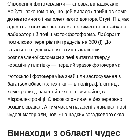
Створення фотокераміки — справа випадку, але,
мабуть, закономірно, що цей випадок прийшов саме
до невтомного і наполегливого доктора Стукі. Під час
одного зі своїх численних експериментів він забув в
лабораторній печі шматок фотоформа. Лаборант
помилково перегрів піч градусів на 300 (!). До
загального здивування, замість калюжки
розплавленої скломаси з печі витягли тверду
керамічну платівку — перший зразок фотокерама.
Фотоскло і фотокераміка знайшли застосування в
багатьох областях техніки — в поліграфії, оптиці,
хемотрониці, ракетній техніці і, звичайно, в
мікроелектроніці. Список споживачів безперервно
розширювався. А тим часом на арені з’явилися нові
чудові матеріали, нові «нащадки» загадкового скла.
Винаходи з області чудес