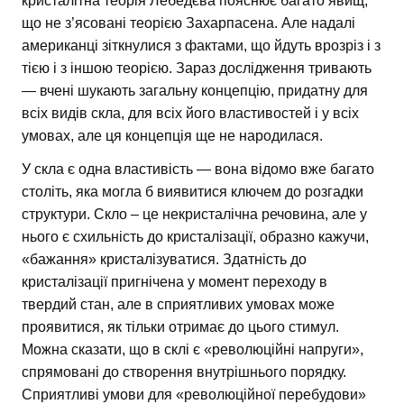
кристалітна теорія Лебедєва пояснює багато явищ,
що не з’ясовані теорією Захарпасена. Але надалі
американці зіткнулися з фактами, що йдуть врозріз і з
тією і з іншою теорією. Зараз дослідження тривають
— вчені шукають загальну концепцію, придатну для
всіх видів скла, для всіх його властивостей і у всіх
умовах, але ця концепція ще не народилася.
У скла є одна властивість — вона відомо вже багато
століть, яка могла б виявитися ключем до розгадки
структури. Скло – це некристалічна речовина, але у
нього є схильність до кристалізації, образно кажучи,
«бажання» кристалізуватися. Здатність до
кристалізації пригнічена у момент переходу в
твердий стан, але в сприятливих умовах може
проявитися, як тільки отримає до цього стимул.
Можна сказати, що в склі є «революційні напруги»,
спрямовані до створення внутрішнього порядку.
Сприятливі умови для «революційної перебудови»