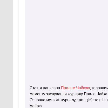
Стаття написана
Павлом Чайкою
, головни
моменту заснування журналу Павло Чайка пр
Основна мета як журналу, так і цієї статті 
мовою.