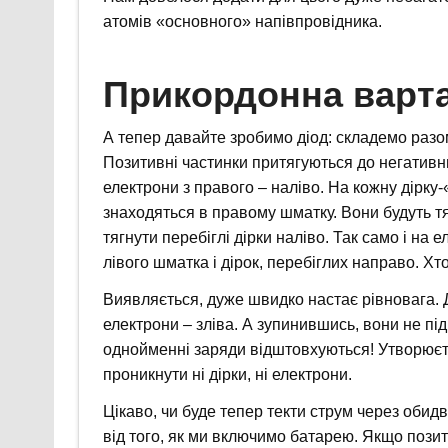
атомів «основного» напівпровідника.
Прикордонна варт
А тепер давайте зробимо діод: складемо разо
Позитивні частинки притягуються до негативни
електрони з правого – наліво. На кожну дірку
знаходяться в правому шматку. Вони будуть тя
тягнути перебіглі дірки наліво. Так само і на е
лівого шматка і дірок, перебіглих направо. Хт
Виявляється, дуже швидко настає рівновага. 
електрони – зліва. А зупинившись, вони не пі
однойменні заряди відштовхуються! Утворюєть
проникнути ні дірки, ні електрони.
Цікаво, чи буде тепер текти струм через обид
від того, як ми включимо батарею. Якщо пози