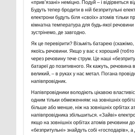
«прив’язані» неміцно. Подуй – і відірветься в
Будуть тепер бродити в ній безпритульні елект
електрони будуть біля «своїх» атомів тільки п
кімнатна температура для будь-якої речовини
зустрінемо, де завгодно.
Як це перевірити? Візьміть батарею (скажімо, 
якоїсь речовини. Якщо у вас є хороший (тобт
через речовину тече струм. Це наші «безприт
батареї до позитивного. Як кажуть, речовина 
великий, – в руках у нас метал. Погана провід
напівпровідник.
Напівпровідники володіють цікавою властивіст
одним тільки обмеженням: на зовнішніх орбіта
більше або менше, ніж на зовнішніх орбітах а
напівпровідника збільшиться. «Зайві» електр
якщо на зовнішніх орбітах атомів речовини д
«безпритульні» знайдуть собі «господарів», 