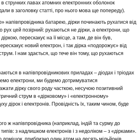
и» в струнких лавах атомних електронних оболонок
дали в заголовку статті, про нього мова ще попереду).
о» напівпровідника батарею, дірки починають рухатися від
 рух цей позірний: рухаються не дірки, а електрони, що
діркою, перескакує на її місце, а там, де він був,
ерескакує новий електрон, і так дірка «подорожує» від
струм. І нам здається, що тече він тому, що рухаються
ваються в напівпровідникових приладах – діодах і тріодах
кремо електрони, ми будемо дотримуватися
важати дірку свого роду часткою, несучою позитивний
ктричний струм в «дірковому» і «електронному»
у дірок і електронів. Провідність їх, таким чином, буде
ого ж напівпровідника (наприклад, індій та сурму до
ипів: з надлишком електронів і з недоліком – з «дірками».
 домішок, приблизно один атом на десять мільйонів