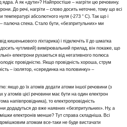
ід ядра. А як «дути»? Найпростіше – нагріти цю речовину.
рони. До речі, нагріти – слово досить неточне, тому що всі
ри температурі абсолютного нуля (-273 ° С). Так що і
 – палюча спека. Стало бути, «безпритульних» ми
від кишенькового ліхтарика) і підключіть її до шматка
о досить чутливий) вимірювальний прилад, він покаже, що
ульні» електрони рухаються від негативного полюса
володіє провідністю. Якщо провідність хороша, струм
ність – ізолятор, «серединка на половинку» –
ю: якщо до їх атомів додати атоми іншої речовини (з
х у атомів цієї речовини має бути на один електрон
тома напівпровідника), то електропровідність
они додадуться до вже наявних «безпритульних». Ну, а
омішки електронів менше? Тут справа складніша. Всі
а домішковим атомам все-таки не буде вистачати