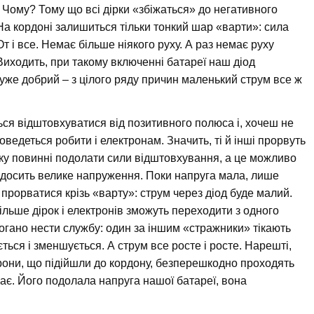
. Чому? Тому що всі дірки «збіжаться» до негативного
На кордоні залишиться тільки тонкий шар «варти»: сила
От і все. Немає більше ніякого руху. А раз немає руху
Виходить, при такому включенні батареї наш діод
дуже добрий – з цілого ряду причин маленький струм все ж
ься відштовхуватися від позитивного полюса і, хочеш не
ведеться робити і електронам. Значить, ті й інші прорвуть
ку повинні подолати сили відштовхування, а це можливо
є досить велике напруження. Поки напруга мала, лише
ь прорватися крізь «варту»: струм через діод буде малий.
ільше дірок і електронів зможуть переходити з одного
огано нести службу: один за іншим «стражники» тікають
ться і зменшується. А струм все росте і росте. Нарешті,
ктрони, що підійшли до кордону, безперешкодно проходять
ає. Його подолала напруга нашої батареї, вона