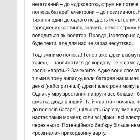
негативний – до «діркового», струм не потече
полюса батареї, електрони – до позитивного. 
тяжіння один до одного не дасть їм «втекти». 
заряджених частинок, значить, немає струму. 
поводиться як ізолятор. Правда, ізолятор не 
буде текти, але для нас це зараз несуттєво.
Тоді змінимо полюса! Тепер вже дірки візьмут
хочеш, – наближатися до кордону. Те ж саме до
заслін «варти»? Зачекайте. Адже вони спочат
тільки в тому випадку, коли батарея наша ма
деякі (найспритніші!) дірки і електрони можут
Однак у міру зростання напруги все більше і б
шматка діода в інший. Та й «варта» починає п
до полюсів батареї, щільність бар’єру зменшує
настає такий момент, коли всі дірки і всі еле
через нього. Потенційного бар’єру більше нем
«розігнала» прикордонну варту.