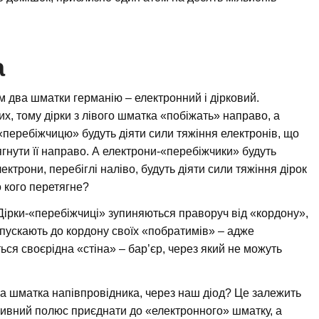
а
м два шматки германію – електронний і дірковий.
х, тому дірки з лівого шматка «побіжать» направо, а
-«перебіжчицю» будуть діяти сили тяжіння електронів, що
гнути її направо. А електрони-«перебіжчики» будуть
лектрони, перебіглі наліво, будуть діяти сили тяжіння дірок
о кого перетягне?
Дірки-«перебіжчиці» зупиняються праворуч від «кордону»,
дпускають до кордону своїх «побратимів» – адже
ся своєрідна «стіна» – бар’єр, через який не можуть
ва шматка напівпровідника, через наш діод? Це залежить
тивний полюс приєднати до «електронного» шматку, а