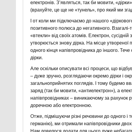
електронів. З’являться, так би мовити, «дірк
(врахуйте, це ще не «тунель», про який ми зга
І от коли ми підключаємо до нашого «дірковог
позитивного полюса до негативного. Взагалі-то
«втекли» від своїх атомів. Електрон, сусідній з 
утворюється знову дірка. На місце утвореної п
одного кінця напівпровідника до іншого. Тече 
дірки.
Але оскільки описувати всі процеси, що відбу
– дуже зручно, розглядаючи окремо дірки і о
загальноприйнятих поглядів. І тому будемо в
заряд (так би мовити, «антиелектрон»), а еле
напівпровідниках – виникаючому за рахунок рух
доречною або електронною.
Отже, підмішуючи різні речовини до одного і т
германію), ми отримали напівпровідники двох т
Нам довелося додати для цього дуже небагато