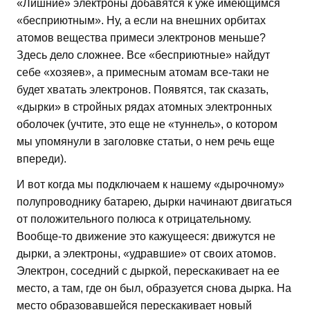
«Лишние» электроны добавятся к уже имеющимся
«бесприютным». Ну, а если на внешних орбитах
атомов вещества примеси электронов меньше?
Здесь дело сложнее. Все «бесприютные» найдут
себе «хозяев», а примесным атомам все-таки не
будет хватать электронов. Появятся, так сказать,
«дырки» в стройных рядах атомных электронных
оболочек (учтите, это еще не «туннель», о котором
мы упомянули в заголовке статьи, о нем речь еще
впереди).
И вот когда мы подключаем к нашему «дырочному»
полупроводнику батарею, дырки начинают двигаться
от положительного полюса к отрицательному.
Вообще-то движение это кажущееся: движутся не
дырки, а электроны, «удравшие» от своих атомов.
Электрон, соседний с дыркой, перескакивает на ее
место, а там, где он был, образуется снова дырка. На
место образовавшейся перескакивает новый