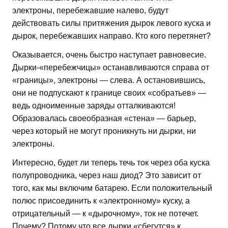
электроны, перебежавшие налево, будут
действовать силы притяжения дырок левого куска и
дырок, перебежавших направо. Кто кого перетянет?
Оказывается, очень быстро наступает равновесие.
Дырки-«перебежчицы» останавливаются справа от
«границы», электроны — слева. А остановившись,
они не подпускают к границе своих «собратьев» —
ведь одноименные заряды отталкиваются!
Образовалась своеобразная «стена» — барьер,
через который не могут проникнуть ни дырки, ни
электроны.
Интересно, будет ли теперь течь ток через оба куска
полупроводника, через наш диод? Это зависит от
того, как мы включим батарею. Если положительный
полюс присоединить к «электронному» куску, а
отрицательный — к «дырочному», ток не потечет.
Почему? Потому что все дырки «сбегутся» к