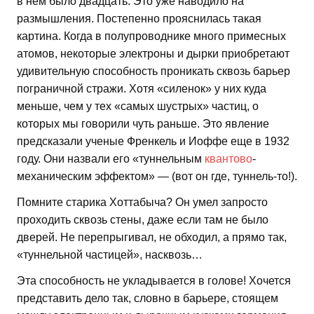
в нем было двадцать. Это уже наводило на
размышления. Постепенно прояснилась такая
картина. Когда в полупроводнике много примесных
атомов, некоторые электроны и дырки приобретают
удивительную способность проникать сквозь барьер
пограничной стражи. Хотя «силенок» у них куда
меньше, чем у тех «самых шустрых» частиц, о
которых мы говорили чуть раньше. Это явление
предсказали ученые Френкель и Иоффе еще в 1932
году. Они назвали его «туннельным
квантово
-
механическим эффектом» — (вот он где, туннель-то!).
Помните старика Хоттабыча? Он умел запросто
проходить сквозь стены, даже если там не было
дверей. Не перепрыгивал, не обходил, а прямо так,
«туннельной частицей», насквозь…
Эта способность не укладывается в голове! Хочется
представить дело так, словно в барьере, стоящем