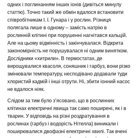
одних і поглинанням інших іонів (дивіться минулу
статтю). Точно такий же обмін вдалося встановити
співробітникам І. І. Гунара і у рослин. Різниця
полягала лише в одному – замість натрію в
рослинній клітині при порушенні нагнітався кальцій.
Але на цьому відмінність і закінчувалася. Відкрита
закономірність не порушувалася ні одним винятком.
Дослідники «хитрили». В термостатах, де
вирощувалися квасоля, соняшник і гарбуз, вони різко
змінювали температуру, несподівано додавали туди
хлористий кадмій і інші отрути. Ні, збити іонний насос
не вдалося ніяк.
Слідом за тим було з’ясовано, що в рослинних
клітинах електричні явища так само поширені, як і в
тварин. У відповідь на різні роздратування в
рослинах (гарбуз і водорість Нітелла) виникали і
поширювалися двофазні електричні хвилі. Так вчені