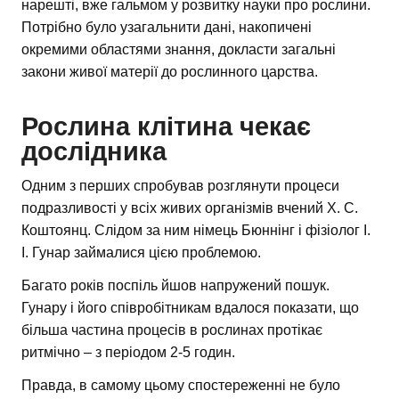
нарешті, вже гальмом у розвитку науки про рослини.
Потрібно було узагальнити дані, накопичені
окремими областями знання, докласти загальні
закони живої матерії до рослинного царства.
Рослина клітина чекає
дослідника
Одним з перших спробував розглянути процеси
подразливості у всіх живих організмів вчений X. С.
Коштоянц. Слідом за ним німець Бюннінг і фізіолог І.
І. Гунар займалися цією проблемою.
Багато років поспіль йшов напружений пошук.
Гунару і його співробітникам вдалося показати, що
більша частина процесів в рослинах протікає
ритмічно – з періодом 2-5 годин.
Правда, в самому цьому спостереженні не було