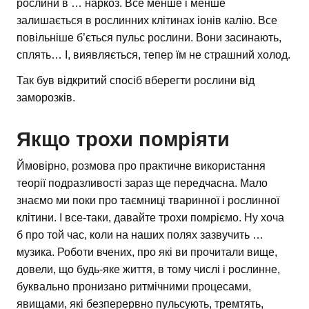
рослини в … наркоз. Все менше і менше
залишається в рослинних клітинах іонів калію. Все
повільніше б’ється пульс рослини. Вони засинають,
сплять… І, виявляється, тепер їм не страшний холод.
Так був відкритий спосіб вберегти рослини від
заморозків.
Якщо трохи помріяти
Ймовірно, розмова про практичне використання
теорії подразливості зараз ще передчасна. Мало
знаємо ми поки про таємниці тваринної і рослинної
клітини. І все-таки, давайте трохи помріємо. Ну хоча
б про той час, коли на наших полях зазвучить …
музика. Роботи вчених, про які ви прочитали вище,
довели, що будь-яке життя, в тому числі і рослинне,
буквально пронизано ритмічними процесами,
явищами, які безперервно пульсують, тремтять,