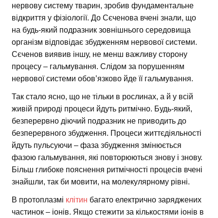
нервову систему тварин, зробив фундаментальне
відкриття у фізіології. До Сєченова вчені знали, що
на будь-який подразник зовнішнього середовища
організм відповідає збудженням нервової системи.
Сєченов виявив іншу, не менш важливу сторону
процесу – гальмування. Слідом за порушенням
нервової системи обов’язково йде її гальмування.
Так стало ясно, що не тільки в рослинах, а й у всій
живій природі процеси йдуть ритмічно. Будь-який,
безперервно діючий подразник не приводить до
безперервного збудження. Процеси життєдіяльності
йдуть пульсуючи – фаза збудження змінюється
фазою гальмування, які повторюються знову і знову.
Більш глибоке пояснення ритмічності процесів вчені
знайшли, так би мовити, на молекулярному рівні.
В протоплазмі
клітин
багато електрично заряджених
частинок – іонів. Якщо стежити за кількостями іонів в