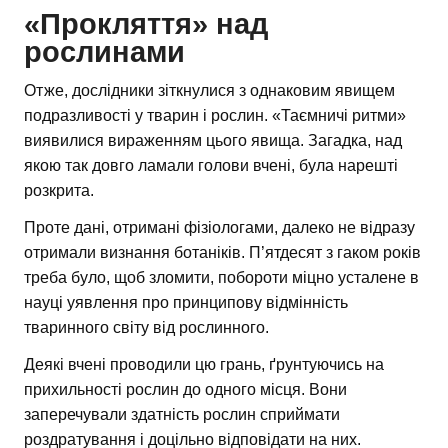
«Прокляття» над
рослинами
Отже, дослідники зіткнулися з однаковим явищем
подразливості у тварин і рослин. «Таємничі ритми»
виявилися вираженням цього явища. Загадка, над
якою так довго ламали голови вчені, була нарешті
розкрита.
Проте дані, отримані фізіологами, далеко не відразу
отримали визнання ботаніків. П’ятдесят з гаком років
треба було, щоб зломити, побороти міцно усталене в
науці уявлення про принципову відмінність
тваринного світу від рослинного.
Деякі вчені проводили цю грань, ґрунтуючись на
прихильності рослин до одного місця. Вони
заперечували здатність рослин сприймати
роздратування і доцільно відповідати на них.