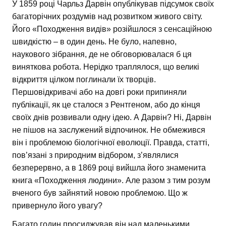
У 1859 році Чарльз Дарвін опублікував підсумок своїх
багаторічних роздумів над розвитком живого світу.
Його «Походження видів» розійшлося з сенсаційною
швидкістю – в один день. Не було, напевно,
наукового зібрання, де не обговорювалася б ця
виняткова робота. Нерідко траплялося, що великі
відкриття цілком поглинали їх творців.
Першовідкривачі або на довгі роки припиняли
публікації, як це сталося з Рентгеном, або до кінця
своїх днів розвивали одну ідею. А Дарвін? Ні, Дарвін
не пішов на заслужений відпочинок. Не обмежився
він і проблемою біологічної еволюції. Правда, статті,
пов’язані з природним відбором, з’являлися
безперервно, а в 1869 році вийшла його знаменита
книга «Походження людини». Але разом з тим розум
вченого був зайнятий новою проблемою. Що ж
привернуло його увагу?
Багато годин просиджував він над маленькими