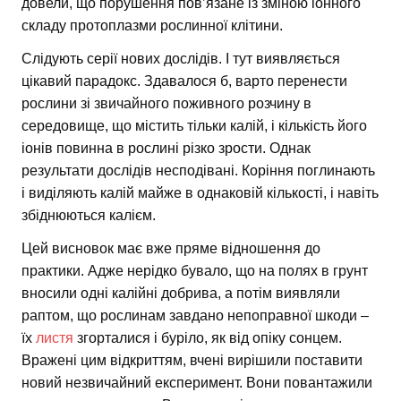
довели, що порушення пов’язане із зміною іонного
складу протоплазми рослинної клітини.
Слідують серії нових дослідів. І тут виявляється
цікавий парадокс. Здавалося б, варто перенести
рослини зі звичайного поживного розчину в
середовище, що містить тільки калій, і кількість його
іонів повинна в рослині різко зрости. Однак
результати дослідів несподівані. Коріння поглинають
і виділяють калій майже в однаковій кількості, і навіть
збіднюються калієм.
Цей висновок має вже пряме відношення до
практики. Адже нерідко бувало, що на полях в грунт
вносили одні калійні добрива, а потім виявляли
раптом, що рослинам завдано непоправної шкоди –
їх
листя
згорталися і буріло, як від опіку сонцем.
Вражені цим відкриттям, вчені вирішили поставити
новий незвичайний експеримент. Вони повантажили