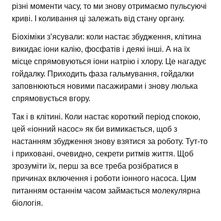
різні моменти часу, то ми знову отримаємо пульсуючі
криві. І коливання ці залежать від стану органу.
Біохіміки з’ясували: коли настає збудження, клітина
викидає іони калію, фосфатів і деякі інші. А на їх
місце спрямовуються іони натрію і хлору. Це нагадує
гойдалку. Приходить фаза гальмування, гойдалки
заповнюються новими пасажирами і знову люлька
спрямовується вгору.
Так і в клітині. Коли настає короткий період спокою,
цей «іонний насос» як би вимикається, щоб з
настанням збудження знову взятися за роботу. Тут-то
і приховані, очевидно, секрети ритмів життя. Щоб
зрозуміти їх, перш за все треба розібратися в
причинах включення і роботи іонного насоса. Цим
питанням останнім часом займається молекулярна
біологія.