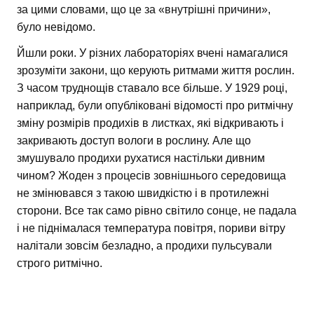
за цими словами, що це за «внутрішні причини»,
було невідомо.
Йшли роки. У різних лабораторіях вчені намагалися
зрозуміти закони, що керують ритмами життя рослин.
З часом труднощів ставало все більше. У 1929 році,
наприклад, були опубліковані відомості про ритмічну
зміну розмірів продихів в листках, які відкривають і
закривають доступ вологи в рослину. Але що
змушувало продихи рухатися настільки дивним
чином? Жоден з процесів зовнішнього середовища
не змінювався з такою швидкістю і в протилежні
сторони. Все так само рівно світило сонце, не падала
і не піднімалася температура повітря, пориви вітру
налітали зовсім безладно, а продихи пульсували
строго ритмічно.