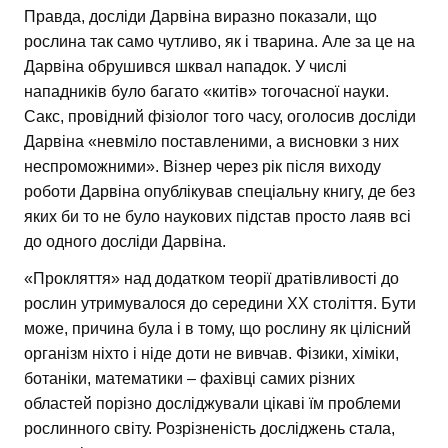
Правда, досліди Дарвіна виразно показали, що
рослина так само чутливо, як і тварина. Але за це на
Дарвіна обрушився шквал нападок. У числі
нападників було багато «китів» тогочасної науки.
Сакс, провідний фізіолог того часу, оголосив досліди
Дарвіна «невміло поставленими, а висновки з них
неспроможними». Візнер через рік після виходу
роботи Дарвіна опублікував спеціальну книгу, де без
яких би то не було наукових підстав просто лаяв всі
до одного досліди Дарвіна.
«Прокляття» над додатком теорії дратівливості до
рослин утримувалося до середини XX століття. Бути
може, причина була і в тому, що рослину як цілісний
організм ніхто і ніде доти не вивчав. Фізики, хіміки,
ботаніки, математики – фахівці самих різних
областей порізно досліджували цікаві їм проблеми
рослинного світу. Розрізненість досліджень стала,