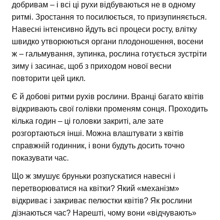
добривам – і всі ці рухи відбуваються не в одному
ритмі. Зростання то посилюється, то призупиняється.
Навесні інтенсивно йдуть всі процеси росту, влітку
швидко утворюються органи плодоношення, восени
ж – гальмування, зупинка, рослина готується зустріти
зиму і засинає, щоб з приходом нової весни
повторити цей цикл.
Є й добові ритми рухів рослини. Вранці багато квітів
відкривають свої голівки променям сонця. Проходить
кілька годин – ці головки закриті, але зате
розгортаються інші. Можна влаштувати з квітів
справжній годинник, і вони будуть досить точно
показувати час.
Що ж змушує бруньки розпускатися навесні і
перетворюватися на квітки? Який «механізм»
відкриває і закриває пелюстки квітів? Як рослини
дізнаються час? Нарешті, чому вони «відчувають»