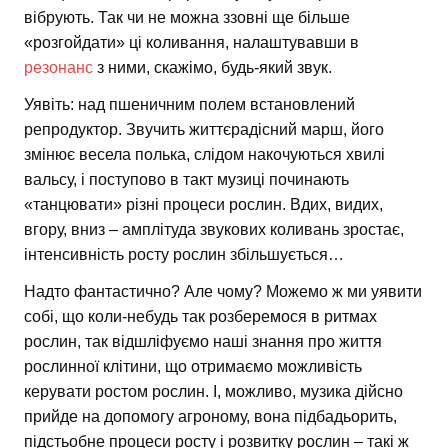
вібрують. Так чи не можна ззовні ще більше
«розгойдати» ці коливання, налаштувавши в
резонанс
з ними, скажімо, будь-який звук.
Уявіть: над пшеничним полем встановлений
репродуктор. Звучить життєрадісний марш, його
змінює весела полька, слідом накочуються хвилі
вальсу, і поступово в такт музиці починають
«танцювати» різні процеси рослин. Вдих, видих,
вгору, вниз – амплітуда звукових коливань зростає,
інтенсивність росту рослин збільшується…
Надто фантастично? Але чому? Можемо ж ми уявити
собі, що коли-небудь так розберемося в ритмах
рослин, так відшліфуємо наші знання про життя
рослинної клітини, що отримаємо можливість
керувати ростом рослин. І, можливо, музика дійсно
прийде на допомогу агроному, вона підбадьорить,
підстьобне процеси росту і розвитку рослин – такі ж