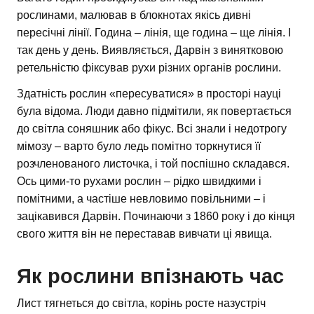
рослинами, малював в блокнотах якісь дивні
пересічні лінії. Година – лінія, ще година – ще лінія. І
так день у день. Виявляється, Дарвін з винятковою
ретельністю фіксував рухи різних органів рослини.
Здатність рослин «пересуватися» в просторі науці
була відома. Люди давно підмітили, як повертається
до світла соняшник або фікус. Всі знали і недотрогу
мімозу – варто було ледь помітно торкнутися її
розчленованого листочка, і той поспішно складався.
Ось цими-то рухами рослин – рідко швидкими і
помітними, а частіше невловимо повільними – і
зацікавився Дарвін. Починаючи з 1860 року і до кінця
свого життя він не переставав вивчати ці явища.
Як рослини впізнають час
Лист тягнеться до світла, корінь росте назустріч