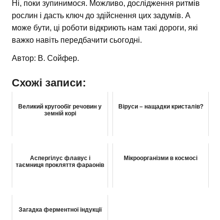
Ні, поки зупинимося. Можливо, дослідження ритмів
рослин і дасть ключ до здійснення цих задумів. А
може бути, ці роботи відкриють нам такі дороги, які
важко навіть передбачити сьогодні.
Автор: В. Сойфер.
Схожі записи:
Великий кругообіг речовин у
Віруси – нащадки кристалів?
земній корі
Аспергілус флавус і
Мікроорганізми в космосі
таємниця прокляття фараонів
Загадка ферментної індукції