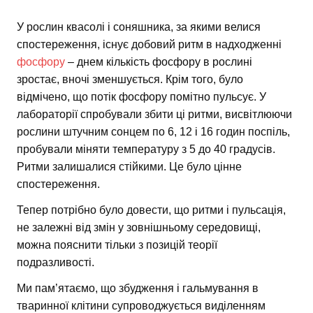
У рослин квасолі і соняшника, за якими велися
спостереження, існує добовий ритм в надходженні
фосфору
– днем кількість фосфору в рослині
зростає, вночі зменшується. Крім того, було
відмічено, що потік фосфору помітно пульсує. У
лабораторії спробували збити ці ритми, висвітлюючи
рослини штучним сонцем по 6, 12 і 16 годин поспіль,
пробували міняти температуру з 5 до 40 градусів.
Ритми залишалися стійкими. Це було цінне
спостереження.
Тепер потрібно було довести, що ритми і пульсація,
не залежні від змін у зовнішньому середовищі,
можна пояснити тільки з позицій теорії
подразливості.
Ми пам’ятаємо, що збудження і гальмування в
тваринної клітини супроводжується виділенням