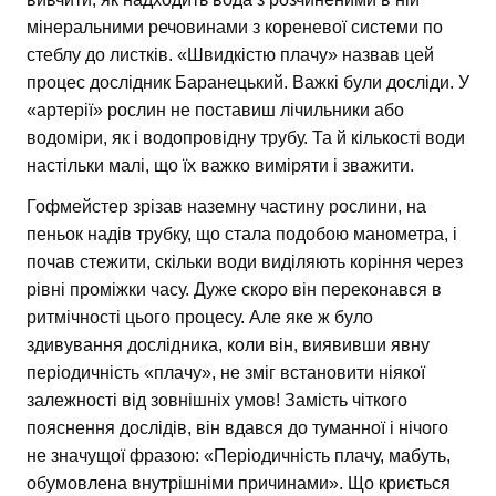
мінеральними речовинами з кореневої системи по
стеблу до листків. «Швидкістю плачу» назвав цей
процес дослідник Баранецький. Важкі були досліди. У
«артерії» рослин не поставиш лічильники або
водоміри, як і водопровідну трубу. Та й кількості води
настільки малі, що їх важко виміряти і зважити.
Гофмейстер зрізав наземну частину рослини, на
пеньок надів трубку, що стала подобою манометра, і
почав стежити, скільки води виділяють коріння через
рівні проміжки часу. Дуже скоро він переконався в
ритмічності цього процесу. Але яке ж було
здивування дослідника, коли він, виявивши явну
періодичність «плачу», не зміг встановити ніякої
залежності від зовнішніх умов! Замість чіткого
пояснення дослідів, він вдався до туманної і нічого
не значущої фразою: «Періодичність плачу, мабуть,
обумовлена внутрішніми причинами». Що криється