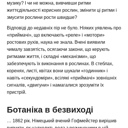
музику? І чи не можна, вивчивши ритми
життєдіяльності корисних рослин, змінити ці ритми і
змусити рослини рости швидше?
Відповіді до недавніх пір не було. Ніяких уявлень про
«приймачі», що включають «реле» і «мотори»
ростових рухів, наука не знала. Вчені виявили
чималу завзятість, осягаючи закони, що керують
ритмами життя, і складні «механізми», що
забезпечують їх виконання в рослинах. В стеблах,
коренях, листі, квітах вони шукали «годинник» і
навіть «секундоміри», всілякі «приймачі» зовнішніх
сигналів, «двигуни» і намагалися зрозуміти їх
пристрій.
Ботаніка в безвиході
… 1862 рік. Німецький вчений Гофмейстер вирішив
вивчити, як надходить вода з розчиненими в ній