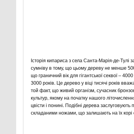
Історія кипариса з села Санта-Марія-де-Тулі з
сумніву в тому, що цьому дереву не менше 50
що граничний вік для гігантської секвої – 400
3000 років. Це дерево у віці тисячі років вв
той факт, що живий організм, сучасник бронзов
культур, якому на початку нашого літочисленн
цвісти і понині. Подібні дерева заслуговують по
складаними ножами, що залишають на їх корі с