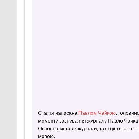
Стаття написана
Павлом Чайкою
, головни
моменту заснування журналу Павло Чайка пр
Основна мета як журналу, так і цієї статті 
мовою.