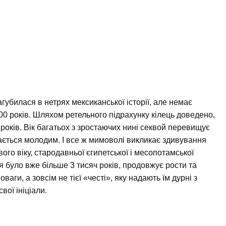
агубилася в нетрях мексиканської історії, але немає
00 років. Шляхом ретельного підрахунку кілець доведено,
0 років. Вік багатьох з зростаючих нині секвой перевищує
ажається молодим. І все ж мимоволі викликає здивування
ого віку, стародавньої єгипетської і месопотамської
я було вже більше 3 тисяч років, продовжує рости та
ваги, а зовсім не тієї «честі», яку надають їм дурні з
вої ініціали.