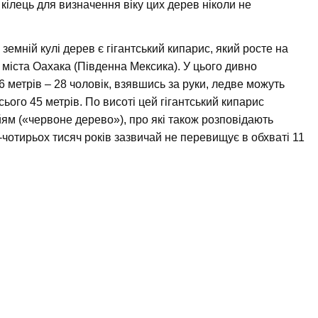
 кілець для визначення віку цих дерев ніколи не
емній кулі дерев є гігантський кипарис, який росте на
 міста Оахака (Південна Мексика). У цього дивно
 метрів – 28 чоловік, взявшись за руки, ледве можуть
ього 45 метрів. По висоті цей гігантський кипарис
ям («червоне дерево»), про які також розповідають
-чотирьох тисяч років зазвичай не перевищує в обхваті 11