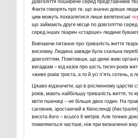
Довголіття поширене серед представників твар
Факти говорять про те, що значно довше людин
цим можуть похвалитися лише велетенські
че
що займають друге місце по довголіттю серед
серед інших тварин «старіше» людини бувають
Вивчаючи питання про тривалість життя твар
висновку. Людина завжди була схильна перебі
довголіттям. Помітивши, що деякі живі органі
вигадкам – від казок про шість тисяч років жи
«живе років триста, а то й усі п’ять сотень, а 
Цікаво відзначити, що в рослинному царстві с
років, мають найбільшу тривалість життя, то кв
квіти пшениці – не більше двох годин. На пр
саговник, зростаючий в Квінсленді (Австралія
висота його – всього 6 метрів. Але точних док
помиляються частіше, ніж при визначенні віку