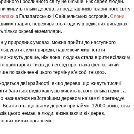
инного і рослинного світу не більше, ніж серед людей.
и живуть тільки дерева; з представників тваринного світу
репахи
з Галапагоських і Сейшельських островів.
Слони
,
 диких тварин, переживають людину в рідкісних випадках;
 тільки окремі екземпляри.
ин у природних умовах, можна прийти до наступного
льшувати сили природи, наділяючи живі істоти
зми живуть довше, ніж вона, людина стала вірити всіляким
ття цвинтарних тисів до легенд про птаха фенікс, який
лише по закінченні цього терміну в’є собі гніздо».
ходяться дві крайності: якщо дерева, що живуть тисячі
іти багатьох видів кактусів живуть всього кілька годин, а
аво називатися найстарішим деревом на землі претендує
). Вважають, що цьому дереву принаймні 12000 років, хоча
азів цього немає, а люди, визначаючи вік дерев,
 інших живих організмів.