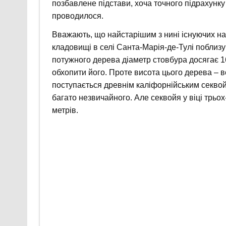
позбавлене підстави, хоча точного підрахунку
проводилося.
Вважають, що найстарішим з нині існуючих на з
кладовищі в селі Санта-Марія-де-Тулі поблизу
потужного дерева діаметр стовбура досягає 16
обхопити його. Проте висота цього дерева – вс
поступається древнім каліфорнійським секвой
багато незвичайного. Але секвойя у віці трьох
метрів.