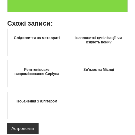
Схожі записи:
Сліди життя на метеориті
Інопланетні цивілізації: чи
існують вони?
Рентгенівське
Зв'язок на Місяці
випромінювання Сиріуса
Побачення з Юпітером
Астрономія