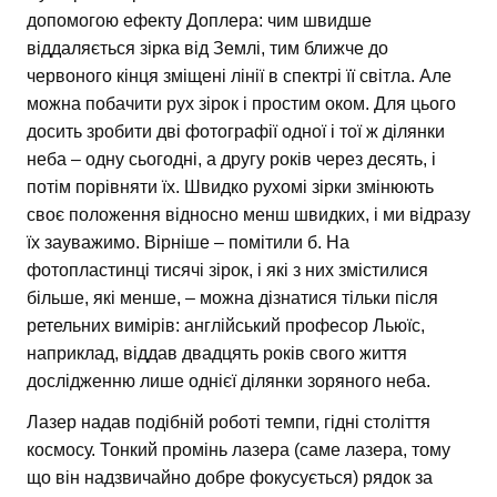
допомогою ефекту Доплера: чим швидше
віддаляється зірка від Землі, тим ближче до
червоного кінця зміщені лінії в спектрі її світла. Але
можна побачити рух зірок і простим оком. Для цього
досить зробити дві фотографії одної і тої ж ділянки
неба – одну сьогодні, а другу років через десять, і
потім порівняти їх. Швидко рухомі зірки змінюють
своє положення відносно менш швидких, і ми відразу
їх зауважимо. Вірніше – помітили б. На
фотопластинці тисячі зірок, і які з них змістилися
більше, які менше, – можна дізнатися тільки після
ретельних вимірів: англійський професор Льюїс,
наприклад, віддав двадцять років свого життя
дослідженню лише однієї ділянки зоряного неба.
Лазер надав подібній роботі темпи, гідні століття
космосу. Тонкий промінь лазера (саме лазера, тому
що він надзвичайно добре фокусується) рядок за