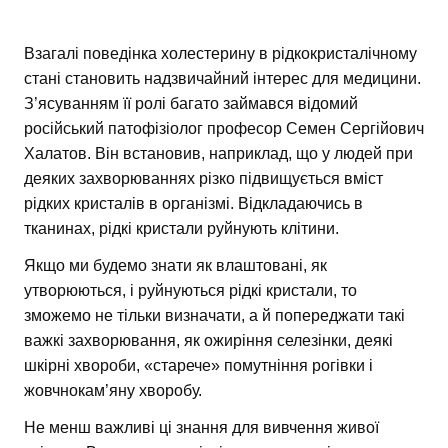
Взагалі поведінка холестерину в рідкокристалічному
стані становить надзвичайний інтерес для медицини.
З’ясуванням її ролі багато займався відомий
російський патофізіолог професор Семен Сергійович
Халатов. Він встановив, наприклад, що у людей при
деяких захворюваннях різко підвищується вміст
рідких кристалів в організмі. Відкладаючись в
тканинах, рідкі кристали руйнують клітини.
Якщо ми будемо знати як влаштовані, як
утворюються, і руйнуються рідкі кристали, то
зможемо не тільки визначати, а й попереджати такі
важкі захворювання, як ожиріння селезінки, деякі
шкірні хвороби, «старече» помутніння рогівки і
жовчнокам’яну хворобу.
Не менш важливі ці знання для вивчення живої