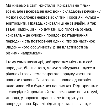
Ми живемо в світі кристалів. Кристали не тільки
зовні, але і всередині нас: вони складають і речовину
мозку, і оболонки нервових клітин, і кров’яні кульки –
еритроцити. Правда, кристали ці не звичайні, а так
звані «рідкі». Звично думати, що головна ознака
кристала – це суворий порядок розташування,
періодичність повторення одних і тих же частинок.
Звідси – його особливість: різні властивості за
різними напрямками.
І тому сама назва «рідкий кристал» містить в собі
парадокс, більше того, межує з абсурдом – адже в
рідинах і газах немає строгого порядку частинок,
навпаки головна їхня ознака – повна однаковість
властивостей в будь-яких напрямках. Рідкі кристали
– своєрідний проміжний стан речовини: вони текучі,
як вода, утворюють краплі, але їх структура
впорядкована. Краплі рідких кристалів – завжди