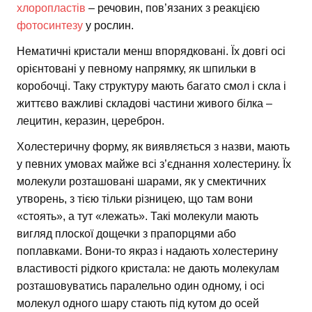
хлоропластів
– речовин, пов’язаних з реакцією
фотосинтезу
у рослин.
Нематичні кристали менш впорядковані. Їх довгі осі
орієнтовані у певному напрямку, як шпильки в
коробочці. Таку структуру мають багато смол і скла і
життєво важливі складові частини живого білка –
лецитин, керазин, цереброн.
Холестеричну форму, як виявляється з назви, мають
у певних умовах майже всі з’єднання холестерину. Їх
молекули розташовані шарами, як у смектичних
утворень, з тією тільки різницею, що там вони
«стоять», а тут «лежать». Такі молекули мають
вигляд плоскої дощечки з прапорцями або
поплавками. Вони-то якраз і надають холестерину
властивості рідкого кристала: не дають молекулам
розташовуватись паралельно один одному, і осі
молекул одного шару стають під кутом до осей