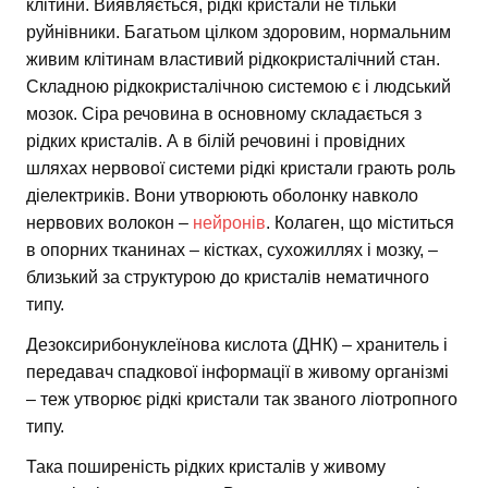
клітини. Виявляється, рідкі кристали не тільки
руйнівники. Багатьом цілком здоровим, нормальним
живим клітинам властивий рідкокристалічний стан.
Складною рідкокристалічною системою є і людський
мозок. Сіра речовина в основному складається з
рідких кристалів. А в білій речовині і провідних
шляхах нервової системи рідкі кристали грають роль
діелектриків. Вони утворюють оболонку навколо
нервових волокон –
нейронів
. Колаген, що міститься
в опорних тканинах – кістках, сухожиллях і мозку, –
близький за структурою до кристалів нематичного
типу.
Дезоксирибонуклеїнова кислота (ДНК) – хранитель і
передавач спадкової інформації в живому організмі
– теж утворює рідкі кристали так званого ліотропного
типу.
Така поширеність рідких кристалів у живому