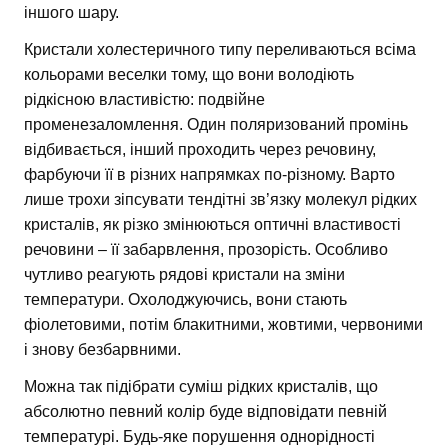
іншого шару.
Кристали холестеричного типу переливаються всіма
кольорами веселки тому, що вони володіють
рідкісною властивістю: подвійне
променезаломлення. Один поляризований промінь
відбивається, інший проходить через речовину,
фарбуючи її в різних напрямках по-різному. Варто
лише трохи зіпсувати тендітні зв’язку молекул рідких
кристалів, як різко змінюються оптичні властивості
речовини – її забарвлення, прозорість. Особливо
чутливо реагують рядові кристали на зміни
температури. Охолоджуючись, вони стають
фіолетовими, потім блакитними, жовтими, червоними
і знову безбарвними.
Можна так підібрати суміш рідких кристалів, що
абсолютно певний колір буде відповідати певній
температурі. Будь-яке порушення однорідності