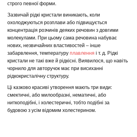
строго певної форми.
Зазвичай рідкі кристали виникають, коли
охолоджуються розплави або підвищується
концентрація розчинів деяких речовин з довгими
молекулами. При цьому сама речовина набуває
нових, незвичайних властивостей – інше
забарвлення, температуру
плавлення
і т. д. Рідкі
кристали не такі вже й рідкісні. Виявилося, що навіть
чорнило для авторучок має при висиханні
рідкокристалічну структуру.
Ці казково красиві утворення мають три види:
смектичні, або милообразні, нематичні, або
ниткоподібні, і холестеричні, тобто подібні за
будовою з усім відомим холестерином.