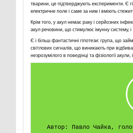
тварини, це підтверджують експерименти. Є гі
електричне поле і саме за ним і вміють стежит
Крім того, у акул немає раку і серйозних інфе
акул речовини, що стимулює імунну систему, і
Є і більш фантастичні гіпотези: група, що за
світлових сигналів, що виникають при відбиван
незрозумілого в поведінці та фізіології акули
Автор: Павло Чайка, голо