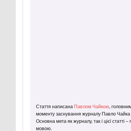
Стаття написана
Павлом Чайкою
, головни
моменту заснування журналу Павло Чайка пр
Основна мета як журналу, так і цієї статті 
мовою.