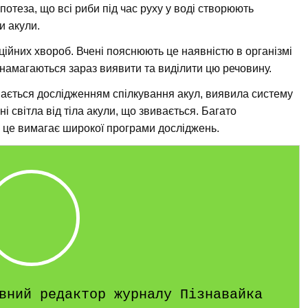
потеза, що всі риби під час руху у воді створюють
и акули.
кційних хвороб. Вчені пояснюють це наявністю в організмі
 намагаються зараз виявити та виділити цю речовину.
ймається дослідженням спілкування акул, виявила систему
і світла від тіла акули, що звивається. Багато
, і це вимагає широкої програми досліджень.
вний редактор журналу Пізнавайка