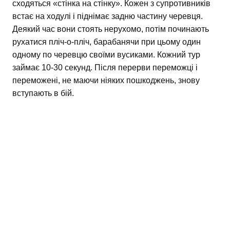
сходяться «стінка на стінку». Кожен з супротивників
встає на ходулі і піднімає задню частину черевця.
Деякий час вони стоять нерухомо, потім починають
рухатися пліч-о-пліч, барабанячи при цьому один
одному по черевцю своїми вусиками. Кожний тур
займає 10-30 секунд. Після перерви переможці і
переможені, не маючи ніяких пошкоджень, знову
вступають в бій.