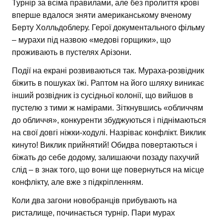
Турнір за всіма правилами, але без пролиття крові
вперше вдалося зняти американському вченому
Берту Холльдоблеру. Герої документального фільму
– мурахи під назвою «медові горщики», що
проживають в пустелях Арізони.
Події на екрані розвиваються так. Мураха-розвідник
біжить в пошуках їжі. Раптом на його шляху виникає
інший розвідник із сусідньої колонії, що вийшов в
пустелю з тими ж намірами. Зіткнувшись «обличчям
до обличчя», конкуренти збуджуються і піднімаються
на свої довгі ніжки-ходулі. Назріває конфлікт. Виклик
кинуто! Виклик прийнятий! Обидва повертаються і
біжать до себе додому, залишаючи позаду пахучий
слід – в знак того, що вони ще повернуться на місце
конфлікту, але вже з підкріпленням.
Коли два загони новобранців прибувають на
ристалище, починається турнір. Пари мурах