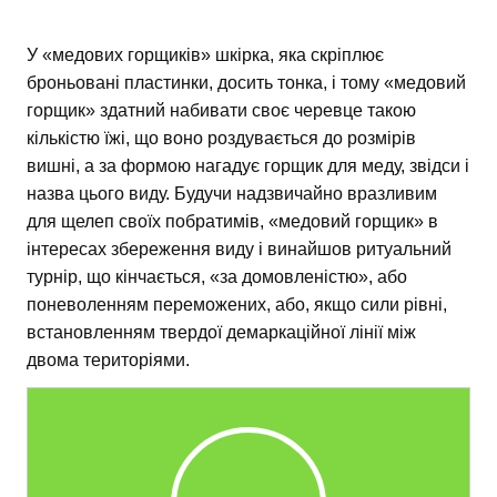
У «медових горщиків» шкірка, яка скріплює
броньовані пластинки, досить тонка, і тому «медовий
горщик» здатний набивати своє черевце такою
кількістю їжі, що воно роздувається до розмірів
вишні, а за формою нагадує горщик для меду, звідси і
назва цього виду. Будучи надзвичайно вразливим
для щелеп своїх побратимів, «медовий горщик» в
інтересах збереження виду і винайшов ритуальний
турнір, що кінчається, «за домовленістю», або
поневоленням переможених, або, якщо сили рівні,
встановленням твердої демаркаційної лінії між
двома територіями.