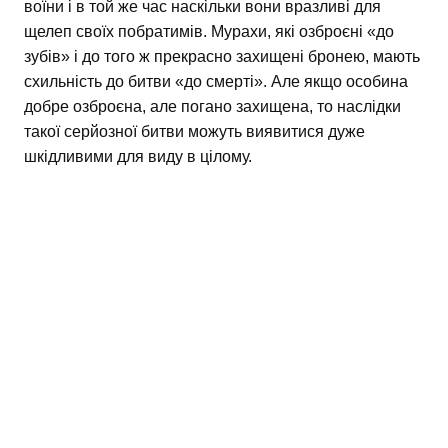
воїни і в той же час наскільки вони вразливі для
щелеп своїх побратимів. Мурахи, які озброєні «до
зубів» і до того ж прекрасно захищені бронею, мають
схильність до битви «до смерті». Але якщо особина
добре озброєна, але погано захищена, то наслідки
такої серйозної битви можуть виявитися дуже
шкідливими для виду в цілому.