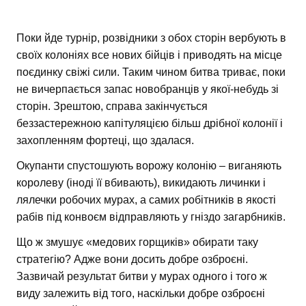
Поки йде турнір, розвідники з обох сторін вербують в
своїх колоніях все нових бійців і приводять на місце
поєдинку свіжі сили. Таким чином битва триває, поки
не вичерпається запас новобранців у якої-небудь зі
сторін. Зрештою, справа закінчується
беззастережною капітуляцією більш дрібної колонії і
захопленням фортеці, що здалася.
Окупанти спустошують ворожу колонію – виганяють
королеву (іноді її вбивають), викидають личинки і
лялечки робочих мурах, а самих робітників в якості
рабів під конвоєм відправляють у гніздо загарбників.
Що ж змушує «медових горщиків» обирати таку
стратегію? Адже вони досить добре озброєні.
Зазвичай результат битви у мурах одного і того ж
виду залежить від того, наскільки добре озброєні