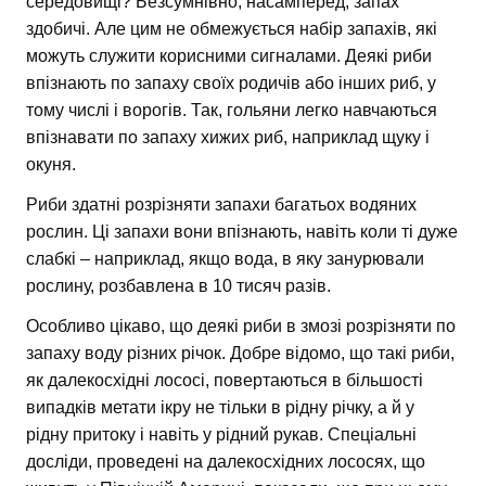
середовищі? Безсумнівно, насамперед, запах
здобичі. Але цим не обмежується набір запахів, які
можуть служити корисними сигналами. Деякі риби
впізнають по запаху своїх родичів або інших риб, у
тому числі і ворогів. Так, гольяни легко навчаються
впізнавати по запаху хижих риб, наприклад щуку і
окуня.
Риби здатні розрізняти запахи багатьох водяних
рослин. Ці запахи вони впізнають, навіть коли ті дуже
слабкі – наприклад, якщо вода, в яку занурювали
рослину, розбавлена в 10 тисяч разів.
Особливо цікаво, що деякі риби в змозі розрізняти по
запаху воду різних річок. Добре відомо, що такі риби,
як далекосхідні лососі, повертаються в більшості
випадків метати ікру не тільки в рідну річку, а й у
рідну притоку і навіть у рідний рукав. Спеціальні
досліди, проведені на далекосхідних лососях, що