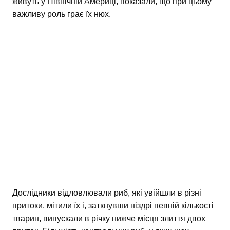
живуть у Північній Америці, показали, що при цьому
важливу роль грає їх нюх.
Дослідники відловлювали риб, які увійшли в різні
притоки, мітили їх і, заткнувши ніздрі певній кількості
тварин, випускали в річку нижче місця злиття двох