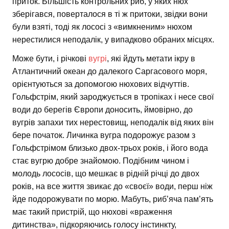
приток. Більшість контрольних риб, у яких нюх
зберігався, поверталося в ті ж притоки, звідки вони
були взяті, тоді як лососі з «вимкненим» нюхом
нерестилися неподалік, у випадково обраних місцях.
Може бути, і річкові
вугрі
, які йдуть метати ікру в
Атлантичний океан до далекого Саргасового моря,
орієнтуються за допомогою нюхових відчуттів.
Гольфстрім, який зароджується в тропіках і несе свої
води до берегів Європи доносить, ймовірно, до
вугрів запахи тих нерестовищ, неподалік від яких він
бере початок. Личинка вугра подорожує разом з
Гольфстрімом близько двох-трьох років, і його вода
стає вугрю добре знайомою. Подібним чином і
молодь лососів, що мешкає в рідній річці до двох
років, на все життя звикає до «своєї» води, перш ніж
йде подорожувати по морю. Мабуть, риб’яча пам’ять
має такий пристрій, що нюхові «враження
дитинства», підкоряючись голосу інстинкту,