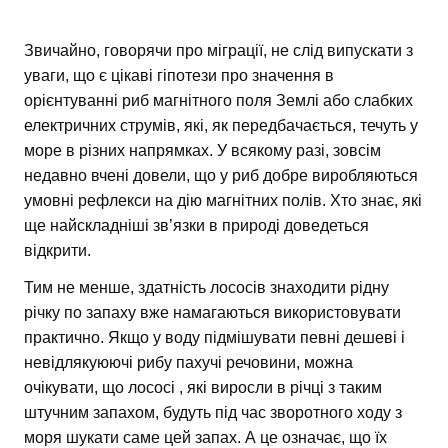
Звичайно, говорячи про міграції, не слід випускати з
уваги, що є цікаві гіпотези про значення в
орієнтуванні риб магнітного поля Землі або слабких
електричних струмів, які, як передбачається, течуть у
море в різних напрямках. У всякому разі, зовсім
недавно вчені довели, що у риб добре виробляються
умовні рефлекси на дію магнітних полів. Хто знає, які
ще найскладніші зв’язки в природі доведеться
відкрити.
Тим не менше, здатність лососів знаходити рідну
річку по запаху вже намагаються використовувати
практично. Якщо у воду підмішувати певні дешеві і
невідлякуюючі рибу пахучі речовини, можна
очікувати, що лососі , які виросли в річці з таким
штучним запахом, будуть під час зворотного ходу з
моря шукати саме цей запах. А це означає, що їх