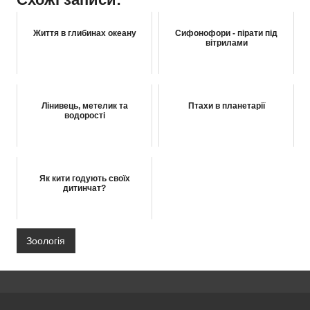
Життя в глибинах океану
Сифонофори - пірати під
вітрилами
Лінивець, метелик та
Птахи в планетарії
водорості
Як кити годують своїх
дитинчат?
Зоологія