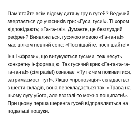
Пам’ятайте всім відому дитячу гру в гусей? Ведучий
звертається до учасників гри: «Гуси, гуси!». Ті хором
відповідають; «Га-га-га!». Думаєте, це безглуздий
рефрен? Виявляється, гусячою мовою «Га-га-га!»
має цілком певний сенс: «Поспішайте, поспішайте!».
Інші «фрази», що вигукуються гусьми, теж несуть
конкретну інформацію. Так гусячий крик «Га-га-га-га-
га-га-га!» (сім разів!) означає: «Тут є чим поживитися,
затримаємося тут!». Якщо «пропозиція» складається
з шести складів, вона перекладається так: «Трава на
цьому лугу убога, але взагалі-то можна пощипати!».
При цьому перша шеренга гусей відправляється на
подальші пошуки.