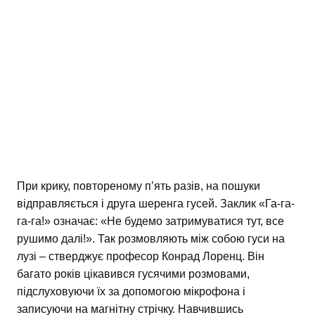
При крику, повтореному п’ять разів, на пошуки
відправляється і друга шеренга гусей. Заклик «Га-га-
га-га!» означає: «Не будемо затримуватися тут, все
рушимо далі!». Так розмовляють між собою гуси на
лузі – стверджує професор Конрад Лоренц. Він
багато років цікавився гусячими розмовами,
підслуховуючи їх за допомогою мікрофона і
записуючи на магнітну стрічку. Навчившись