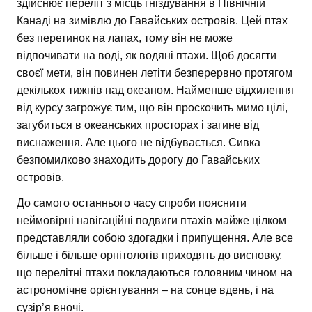
здійснює переліт з місць гніздування в Північній
Канаді на зимівлю до Гавайських островів. Цей птах
без перетинок на лапах, тому він не може
відпочивати на воді, як водяні птахи. Щоб досягти
своєї мети, він повинен летіти безперервно протягом
декількох тижнів над океаном. Найменше відхилення
від курсу загрожує тим, що він проскочить мимо цілі,
загубиться в океанських просторах і загине від
виснаження. Але цього не відбувається. Сивка
безпомилково знаходить дорогу до Гавайських
островів.
До самого останнього часу спроби пояснити
неймовірні навігаційні подвиги птахів майже цілком
представляли собою здогадки і припущення. Але все
більше і більше орнітологів приходять до висновку,
що перелітні птахи покладаються головним чином на
астрономічне орієнтування – на сонце вдень, і на
сузір’я вночі.