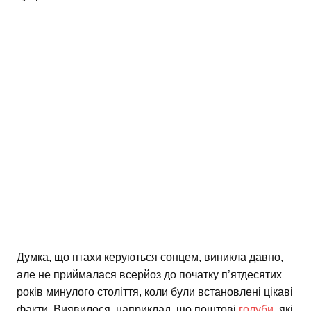
Думка, що птахи керуються сонцем, виникла давно,
але не приймалася всерйоз до початку п’ятдесятих
років минулого століття, коли були встановлені цікаві
факти. Виявилося, наприклад, що поштові
голуби
, які