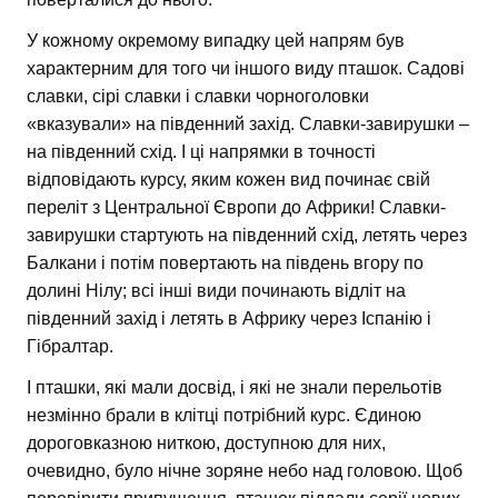
У кожному окремому випадку цей напрям був
характерним для того чи іншого виду пташок. Садові
славки, сірі славки і славки чорноголовки
«вказували» на південний захід. Славки-завирушки –
на південний схід. І ці напрямки в точності
відповідають курсу, яким кожен вид починає свій
переліт з Центральної Європи до Африки! Славки-
завирушки стартують на південний схід, летять через
Балкани і потім повертають на південь вгору по
долині Нілу; всі інші види починають відліт на
південний захід і летять в Африку через Іспанію і
Гібралтар.
І пташки, які мали досвід, і які не знали перельотів
незмінно брали в клітці потрібний курс. Єдиною
дороговказною ниткою, доступною для них,
очевидно, було нічне зоряне небо над головою. Щоб