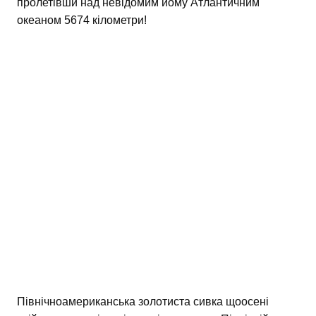
пролетівши над невідомим йому Атлантичним
океаном 5674 кілометри!
Північноамериканська золотиста сивка щоосені