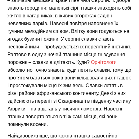
– звичайні мешканці країн Північної Європи. Їх добре
знають городяни: маленькі сірі пташки знаходять собі
житло в чагарниках, в живих огорожах садів і
невеликих парків. Навесні повітря наповнене їх
гучним мелодійним співом. Влітку вони годуються на
ягодах бузини і ожини. У серпні славки стають
неспокійними – пробуджується їх перелітний інстинкт.
Раптово в одну з ночей пташине місце гніздування
порожнє – славки відлітають. Куди?
Орнітологи
абсолютно точно знають, куди летять славки, тому що
протягом багатьох років вони кільцювали цих пташок
і простежували місця їх зимівель. Славки летять в
різні райони африканського континенту. Деякі з них
здійснюють переліт зі Скандинавії в південну частину
Африки – на відстань у тисячі кілометрів. Навесні
пташки повертаються в ті ж самі місця, які вони
покинули восени.
Найдивовижніше, що кожна пташка самостійно