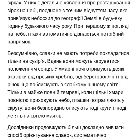
зірках. У них є детальне уявлення про розташування
зірок на небі, поєднане з точним відчуттям часу, яке
прив’язує небосхил до географії Землі в будь-яку
годину будь-якого часу року. При першому ж погляді
на небо, птахи автоматично дізнаються потрібний
напрямок.
Безсумнівно, славки не мають потреби покладатися
тільки на сузір’я. Вдень вони можуть керуватися
положенням сонця. У хмарні ночі отримують деякі
вказівки від гірських хребтів, від берегової лінії і від
річок, що поблискують в слабкому нічному світлі.
Тільки в майже повній темряві, коли щільні хмари
повністю приховують небо, пташки потрапляють у
скруту: вони безпорадно описують тоді круги і іноді
летять на світло маяків.
Дослідники продовжують більш докладно вивчати
спосіб орієнтування славок, систематично