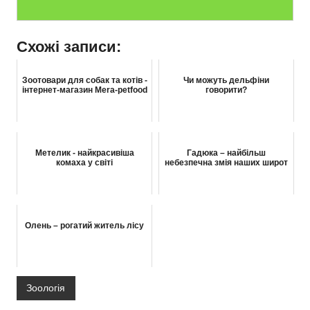
Схожі записи:
Зоотовари для собак та котів -
Чи можуть дельфіни
інтернет-магазин Mera-petfood
говорити?
Метелик - найкрасивіша
Гадюка – найбільш
комаха у світі
небезпечна змія наших широт
Олень – рогатий житель лісу
Зоологія