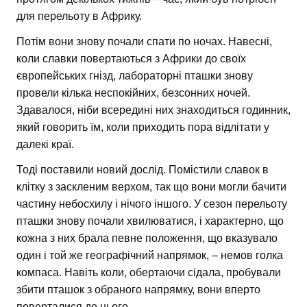
для перельоту в Африку.
Потім вони знову почали спати по ночах. Навесні,
коли славки повертаються з Африки до своїх
європейських гнізд, лабораторні пташки знову
провели кілька неспокійних, безсонних ночей.
Здавалося, ніби всередині них знаходиться годинник,
який говорить їм, коли приходить пора відлітати у
далекі краї.
Тоді поставили новий дослід. Помістили славок в
клітку з заскленим верхом, так що вони могли бачити
частину небосхилу і нічого іншого. У сезон перельоту
пташки знову почали хвилюватися, і характерно, що
кожна з них брала певне положення, що вказувало
один і той же географічний напрямок, – немов голка
компаса. Навіть коли, обертаючи сідала, пробували
збити пташок з обраного напрямку, вони вперто
поверталися до нього.