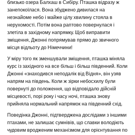
близько озера Балхаш в Сибіру. Пташка відразу ж
занепокоїлася. Вона збуджено дивилася на
незнайоме небо і майже цілу хвилину стояла в
нерухомості. Потім вона раптово повернулася і
злетіла в західному напрямку. Щоб виправити
зміщення, Джонні попрямував прямо до звичного
місця відльоту до Німеччини!
У міру того як зменшували зміщення, пташка міняла
курс із західного на все більш і більш південний. Коли
Джонні «знаходився неподалік від Відня», він узяв
напрям на південь. Коли ж зірки небосхилу були
повернуті до положення, що відповідало дійсній
місцевості, порі року і часу ночі, пташка знову
прийняла нормальний напрямок на південний схід.
Поведінка Джонні, підтверджена дослідами з іншими
птахами, не залишає сумнівів, що славки володіють
чудовим вродженим механізмом для орієнтування по