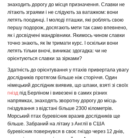
знаходить дорогу до місця призначення. Славки не
літають зграями і не слідують за ватажком: вони
летять поодинці. І молоді пташки, які роблять свою
першу подорож, досягають мети так само впевнено,
як і досвідчені мандрівники. Якимось чином славки
точно знають, як їм тримати курс. І оскільки вони
летять тільки вночі, виникає здогадка: чи не
орієнтуються славки за зірками?
Здатність до орієнтування у птахів привертала увагу
дослідників протягом більше ніж сторіччя. Один
німецький дослідник виявив, що шпаки, взяті зі своїх
гнізд
під Берліном і вивезені в самих різних
напрямках, знаходять зворотну дорогу до місць
гніздування з відстані більше 2300 кілометрів.
Морський птах буревісник вразив дослідників ще
більше. Забраний на літаку з Англії в США
буревісник повернувся в своє гніздо через 12 днів,