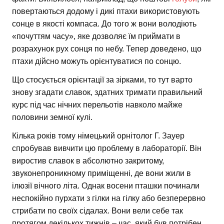
повертаються додому і дикі птахи використовують
сонце в якості компаса. До того ж вони володіють
«почуттям часу», яке дозволяє їм приймати в
розрахунок рух сонця по небу. Тепер доведено, що
птахи дійсно можуть орієнтуватися по сонцю.
Що стосується орієнтації за зірками, то тут варто
знову згадати славок, здатних тримати правильний
курс під час нічних перельотів навколо майже
половини земної кулі.
Кілька років тому німецький орнітолог Г. Зауер
спробував вивчити цю проблему в лабораторії. Він
виростив славок в абсолютно закритому,
звуконепроникному приміщенні, де вони жили в
ілюзії вічного літа. Однак восени пташки починали
неспокійно пурхати з гілки на гілку або безперервно
стрибати по своїх сідалах. Вони вели себе так
протягом декількох тижнів – час, який був потрібен