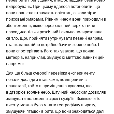
перевірити припущення, пташок піддали серії нових
випробувань. При цьому вдалося встановити, що
вони повністю втрачають орієнтацію, коли зірки
приховані хмарами. Рівним чином вони приходили в
збентеження, якщо через скляний верх клітини
проходило тільки розсіяний і сильно поляризоване
світло. Щоб прийняти і утримувати певний напрям,
пташкам постійно потрібно бачити зоряне небо. І
вони спостерігають його так уважно, що поява
метеорів, наприклад, змушує їх миттєво змінити цей
напрямок.
Для ще більш суворої перевірки експерименту
почали досліди з пташками, поміщеними в
планетарії, тобто в приміщенні з куполом, що
відтворює зоряне небо. Штучний небосхил дозволяв
зміщувати положення зірок і сузір’їв. Змінюючи їх
висоту, можна було міняти географічну широту,
змушуючи пташок вірити, що вони знаходяться далі