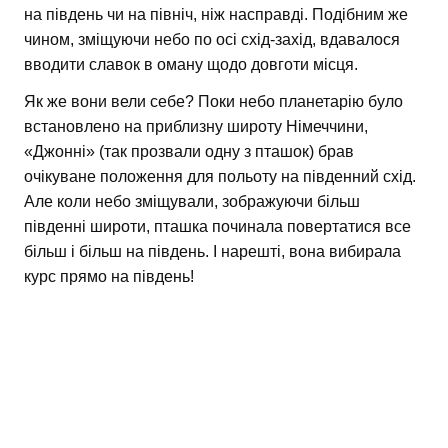
на південь чи на північ, ніж насправді. Подібним же
чином, зміщуючи небо по осі схід-захід, вдавалося
вводити славок в оману щодо довготи місця.
Як же вони вели себе? Поки небо планетарію було
встановлено на приблизну широту Німеччини,
«Джонні» (так прозвали одну з пташок) брав
очікуване положення для польоту на південний схід.
Але коли небо зміщували, зображуючи більш
південні широти, пташка починала повертатися все
більш і більш на південь. І нарешті, вона вибирала
курс прямо на південь!