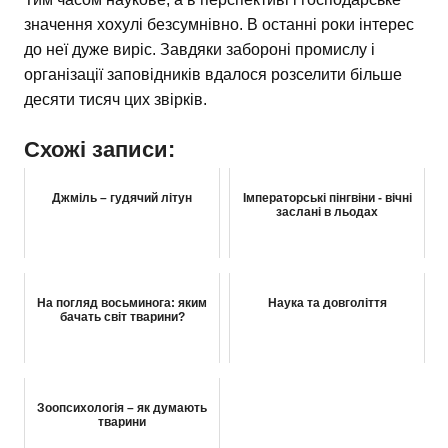
значення хохулі безсумнівно. В останні роки інтерес
до неї дуже виріс. Завдяки забороні промислу і
організації заповідників вдалося розселити більше
десяти тисяч цих звірків.
Схожі записи:
Джміль – гудячий літун
Імператорські пінгвіни - вічні
заслані в льодах
На погляд восьминога: яким
Наука та довголіття
бачать світ тварини?
Зоопсихологія – як думають
тварини