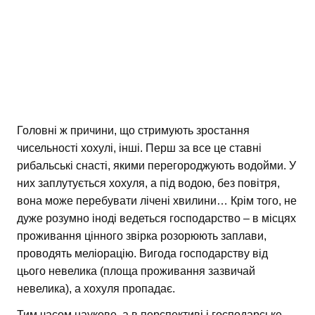
Головні ж причини, що стримують зростання
чисельності хохулі, інші. Перш за все це ставні
рибальські снасті, якими перегороджують водойми. У
них заплутується хохуля, а під водою, без повітря,
вона може перебувати лічені хвилини… Крім того, не
дуже розумно іноді ведеться господарство – в місцях
проживання цінного звірка розорюють заплави,
проводять меліорацію. Вигода господарству від
цього невелика (площа проживання зазвичай
невелика), а хохуля пропадає.
Тим часом наукове, а в перспективі і господарське