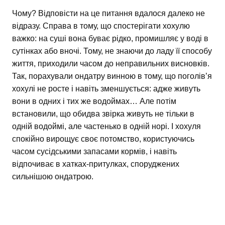
Чому? Відповісти на це питання вдалося далеко не
відразу. Справа в тому, що спостерігати хохулю
важко: на суші вона буває рідко, промишляє у воді в
сутінках або вночі. Тому, не знаючи до ладу її способу
життя, приходили часом до неправильних висновків.
Так, порахували ондатру винною в тому, що поголів’я
хохулі не росте і навіть зменшується: адже живуть
вони в одних і тих же водоймах… Але потім
встановили, що обидва звірка живуть не тільки в
одній водоймі, але частенько в одній норі. І хохуля
спокійно вирощує своє потомство, користуючись
часом сусідськими запасами кормів, і навіть
відпочиває в хатках-притулках, споруджених
сильнішою ондатрою.