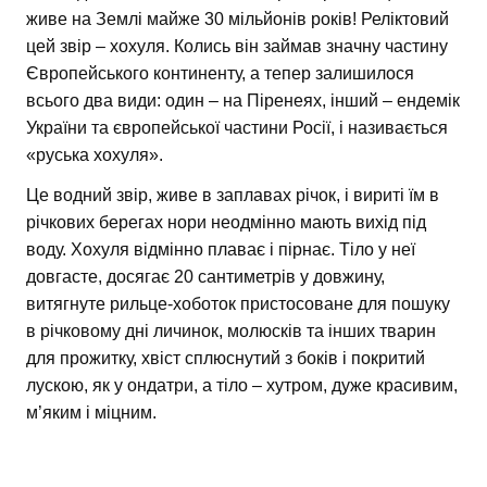
живе на Землі майже 30 мільйонів років! Реліктовий
цей звір – хохуля. Колись він займав значну частину
Європейського континенту, а тепер залишилося
всього два види: один – на Піренеях, інший – ендемік
України та європейської частини Росії, і називається
«руська хохуля».
Це водний звір, живе в заплавах річок, і вириті їм в
річкових берегах нори неодмінно мають вихід під
воду. Хохуля відмінно плаває і пірнає. Тіло у неї
довгасте, досягає 20 сантиметрів у довжину,
витягнуте рильце-хоботок пристосоване для пошуку
в річковому дні личинок, молюсків та інших тварин
для прожитку, хвіст сплюснутий з боків і покритий
лускою, як у ондатри, а тіло – хутром, дуже красивим,
м’яким і міцним.