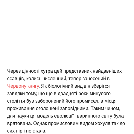
Через цінності хутра цей представник найдавніших
ссавців, колись численний, тепер занесений в
Червону книгу
. Як біологічний вид він зберігся
завдяки тому, що ще в двадцяті роки минулого
століття був заборонений його промисел, а місця
проживання оголошені заповідними. Таким чином,
для науки ця модель еволюції тваринного світу була
врятована. Однак промисловим видом хохуля так до
сих пір і не стала.