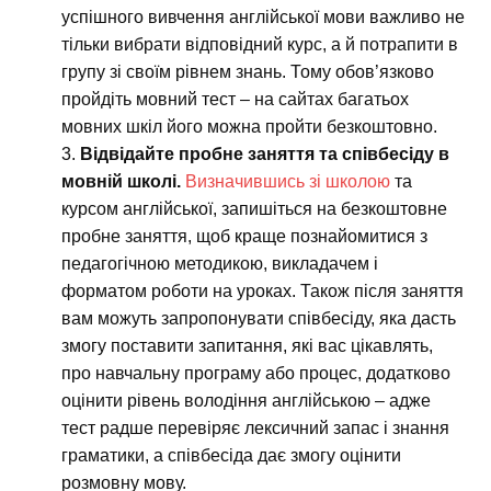
успішного вивчення англійської мови важливо не
тільки вибрати відповідний курс, а й потрапити в
групу зі своїм рівнем знань. Тому обов’язково
пройдіть мовний тест – на сайтах багатьох
мовних шкіл його можна пройти безкоштовно.
Відвідайте пробне заняття та співбесіду в
мовній школі.
Визначившись зі школою
та
курсом англійської, запишіться на безкоштовне
пробне заняття, щоб краще познайомитися з
педагогічною методикою, викладачем і
форматом роботи на уроках. Також після заняття
вам можуть запропонувати співбесіду, яка дасть
змогу поставити запитання, які вас цікавлять,
про навчальну програму або процес, додатково
оцінити рівень володіння англійською – адже
тест радше перевіряє лексичний запас і знання
граматики, а співбесіда дає змогу оцінити
розмовну мову.