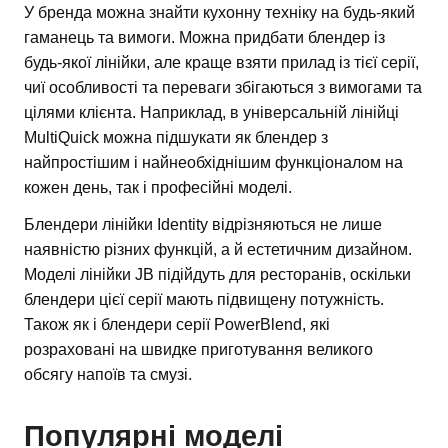
У бренда можна знайти кухонну техніку на будь-який
гаманець та вимоги. Можна придбати блендер із
будь-якої лінійки, але краще взяти прилад із тієї серії,
чиї особливості та переваги збігаються з вимогами та
цілями клієнта. Наприклад, в універсальній лінійці
MultiQuick можна підшукати як блендер з
найпростішим і найнеобхіднішим функціоналом на
кожен день, так і професійні моделі.
Блендери лінійки Identity відрізняються не лише
наявністю різних функцій, а й естетичним дизайном.
Моделі лінійки JB підійдуть для ресторанів, оскільки
блендери цієї серії мають підвищену потужність.
Також як і блендери серії PowerBlend, які
розраховані на швидке приготування великого
обсягу напоїв та смузі.
Популярні моделі