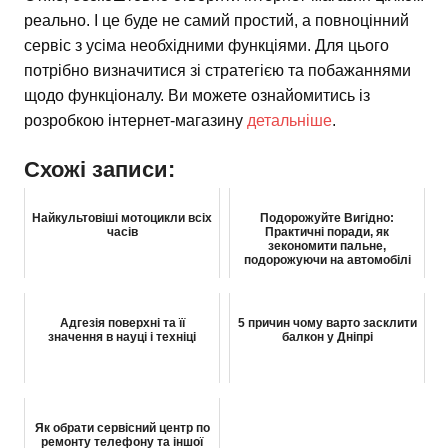
реально. І це буде не самий простий, а повноцінний
сервіс з усіма необхідними функціями. Для цього
потрібно визначитися зі стратегією та побажаннями
щодо функціоналу. Ви можете ознайомитись із
розробкою інтернет-магазину
детальніше
.
Схожі записи:
Найкультовіші мотоцикли всіх
Подорожуйте Вигідно:
часів
Практичні поради, як
зекономити пальне,
подорожуючи на автомобілі
Адгезія поверхні та її
5 причин чому варто засклити
значення в науці і техніці
балкон у Дніпрі
Як обрати сервісний центр по
ремонту телефону та іншої