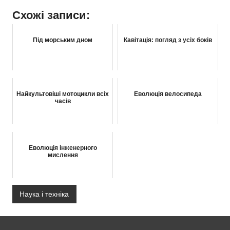
Схожі записи:
Під морським дном
Кавітація: погляд з усіх боків
Найкультовіші мотоцикли всіх
Еволюція велосипеда
часів
Еволюція інженерного
мислення
Наука і техніка