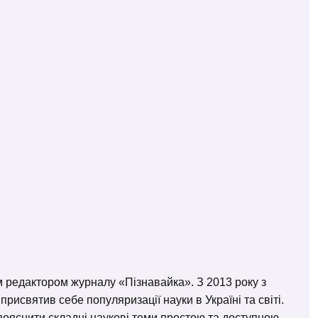
м редактором журналу «Пізнавайка». З 2013 року з
исвятив себе популяризації науки в Україні та світі.
– пояснити складні наукові теми простою та доступною