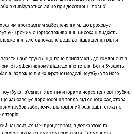
бо активізуватися лише при досягненні певної
ізованим програмним забезпеченням, що враховує
оутбук і режим енергоспоживання. Висока швидкість
олодження, але одночасно веде до підвищення рівня
і пластин або трубок, що тісно прилягають до компонентів
 сприяють ефективному відведенню тепла. Вони бувають
ріалів, залежно від конкретної моделі ноутбука та його
ноутбука і з’єднані з вентиляторами через теплові трубки,
, що забезпечує перенесення тепла від одного радіатора
лових трубок забезпечує рівномірний розподіл тепла по
иляторів.
який наноситься між процесором, відеокартою та
еплопередачі між цими компонентами. Термопаста