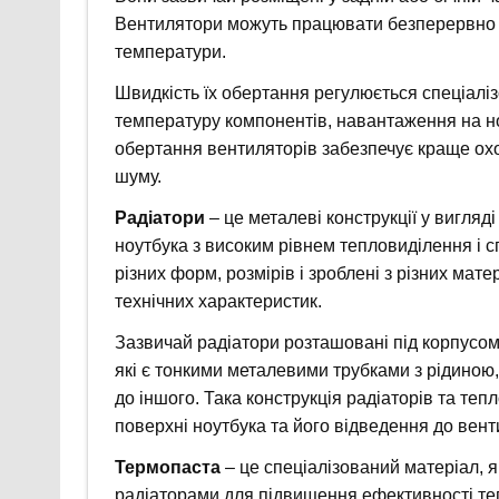
Вентилятори можуть працювати безперервно а
температури.
Швидкість їх обертання регулюється спеціал
температуру компонентів, навантаження на н
обертання вентиляторів забезпечує краще ох
шуму.
Радіатори
– це металеві конструкції у вигляд
ноутбука з високим рівнем тепловиділення і
різних форм, розмірів і зроблені з різних мате
технічних характеристик.
Зазвичай радіатори розташовані під корпусом 
які є тонкими металевими трубками з рідиною
до іншого. Така конструкція радіаторів та теп
поверхні ноутбука та його відведення до вент
Термопаста
– це спеціалізований матеріал, 
радіаторами для підвищення ефективності т