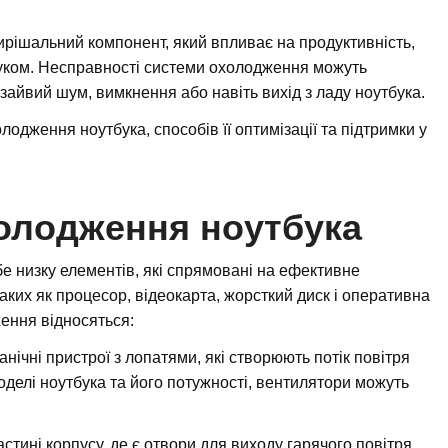
рішальний компонент, який впливає на продуктивність,
буком. Несправності системи охолодження можуть
 зайвий шум, вимкнення або навіть вихід з ладу ноутбука.
одження ноутбука, способів її оптимізації та підтримки у
олодження ноутбука
 низку елементів, які спрямовані на ефективне
аких як процесор, відеокарта, жорсткий диск і оперативна
ення відносяться:
нічні пристрої з лопатями, які створюють потік повітря
делі ноутбука та його потужності, вентилятори можуть
астині корпусу, де є отвори для виходу гарячого повітря.