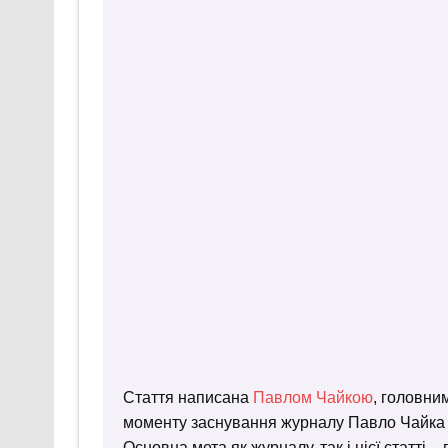
Стаття написана
Павлом Чайкою
, головни
моменту заснування журналу Павло Чайка пр
Основна мета як журналу, так і цієї статті 