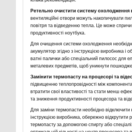
Ретельно очистити систему охолодження в
вентиляційні отвори можуть накопичувати п
повітря та відведенню тепла. Це може сприч
продуктивності ноутбука.
Для очищення системи охолодження необхідно 
акумулятор згідно з інструкцією виробника і о
ватні палички або спеціальний пилосос для е
металевих предметів, щоб уникнути пошкодже
Замінити термопасту на процесорі та відео
підвищенню теплопровідності між компонента
втратити свої властивості та стати менш еф
та зниження продуктивності процесора та від
Для заміни термопасти необхідно відключити н
інструкцією виробника, обережно відкрутити р
термопасту за допомогою спирту або спеціалі
оптимальній кількості на центр процесора та 