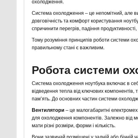
охолодження.
Система охолодження – це непомітний, але ви
довговічність та комфорт користування ноут
спричинити перегрів, падіння продуктивності,
Тому розуміння принципів роботи системи охол
правильному стані є важливим.
Робота системи ох
Система охолодження ноутбука включає в себе
відведення тепла від ключових компонентів, т
пам’ять. До основних частин системи охолодж
Вентилятори
– це малогабаритні електромеха
для охолодження компонентів. Залежно від мо
мати різні розміри, форми і кількість.
Вони зазвичай розміщені у задній або бічній ч