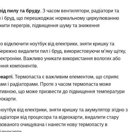
ід пилу та бруду
. З часом вентилятори, радіатори та
ил і бруд, що перешкоджає нормальному циркулюванню
инити перегрів, підвищення шуму та зниження
відключити ноутбук від електрики, зняти кришку та
бережно видалити пил і бруд, використовуючи м’яку щітку,
лектроніки. Важливо уникати використання вологих або
ння компонентів.
карті
. Термопаста є важливим елементом, що сприяє
ми і радіаторами. Проте з часом термопаста може
ективною, що може призвести до підвищення температури
еокарти.
оутбук від електрики, зняти кришку та акумулятор згідно з
адіатори від процесора та відеокарти, видалити стару
зованого очищувача і нанести нову термопасту в
відеокарти.