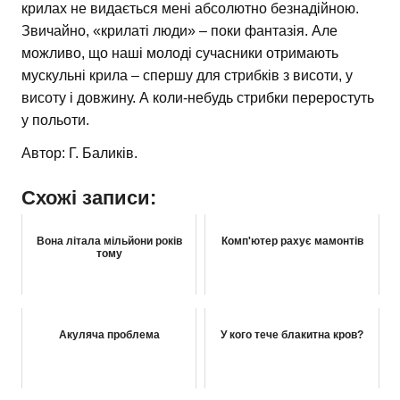
крилах не видається мені абсолютно безнадійною.
Звичайно, «крилаті люди» – поки фантазія. Але
можливо, що наші молоді сучасники отримають
мускульні крила – спершу для стрибків з висоти, у
висоту і довжину. А коли-небудь стрибки переростуть
у польоти.
Автор: Г. Баликів.
Схожі записи:
Вона літала мільйони років
Комп'ютер рахує мамонтів
тому
Акуляча проблема
У кого тече блакитна кров?