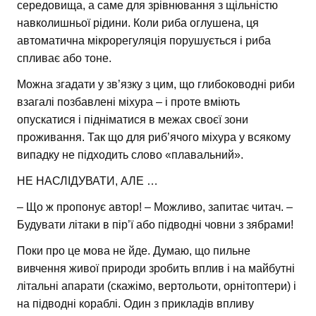
середовища, а саме для зрівнювання з щільністю
навколишньої рідини. Коли риба оглушена, ця
автоматична мікрорегуляція порушується і риба
спливає або тоне.
Можна згадати у зв’язку з цим, що глибоководні риби
взагалі позбавлені міхура – і проте вміють
опускатися і підніматися в межах своєї зони
проживання. Так що для риб’ячого міхура у всякому
випадку не підходить слово «плавальний».
НЕ НАСЛІДУВАТИ, АЛЕ …
– Що ж пропонує автор! – Можливо, запитає читач. –
Будувати літаки в пір’ї або підводні човни з зябрами!
Поки про це мова не йде. Думаю, що пильне
вивчення живої природи зробить вплив і на майбутні
літальні апарати (скажімо, вертольоти, орнітоптери) і
на підводні кораблі. Один з прикладів впливу