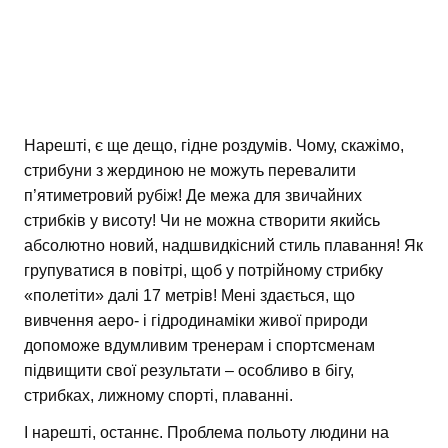
Нарешті, є ще дещо, гідне роздумів. Чому, скажімо,
стрибуни з жердиною не можуть перевалити
п’ятиметровий рубіж! Де межа для звичайних
стрибків у висоту! Чи не можна створити якийсь
абсолютно новий, надшвидкісний стиль плавання! Як
групуватися в повітрі, щоб у потрійному стрибку
«полетіти» далі 17 метрів! Мені здається, що
вивчення аеро- і гідродинаміки живої природи
допоможе вдумливим тренерам і спортсменам
підвищити свої результати – особливо в бігу,
стрибках, лижному спорті, плаванні.
І нарешті, останнє. Проблема польоту людини на