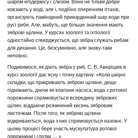
шаром епідермісу і слизом. Вони не тільки добре
ковзають у воді, але і, подібно оперенням птахів,
організують ламінарний прикордонний шар води при
русі риби. Але, мабуть, ще більше значення мають
зяброві щілини. У курсах зоології та іхтіології
одностайно стверджується, що зябра служать рибам
для дихання. Це, безсумнівно, але знову-таки
неповно.
Подивимося, як діють зябра у риб. С. В. Аверіщев в
курсі зоології дає ясну і точну картину: «Коли шкірні
складки, що прикривають зяброві щілини, дещо
піднімають, діючи як клапани насоса, вода з ротової
порожнини спрямовується всередину зябрових
щілин, віддаючи розчинений кисень зябровим
листочкам. Після того, як зяброві щілини
відкриваються, вода з них спрямовується назовні. У
цьому процесі бере участь мускулатура ротової
порожнини і глотки … »