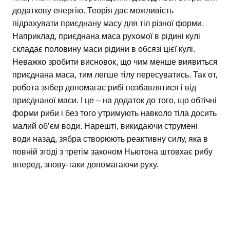
додаткову енергію. Теорія дає можливість
підрахувати приєднану масу для тіл різної форми.
Наприклад, приєднана маса рухомої в рідині кулі
складає половину маси рідини в обсязі цієї кулі.
Неважко зробити висновок, що чим менше виявиться
приєднана маса, тим легше тілу пересуватись. Так от,
робота зябер допомагає рибі позбавлятися і від
приєднаної маси. І це – на додаток до того, що обтічні
форми риби і без того утримують навколо тіла досить
малий об’єм води. Нарешті, викидаючи струмені
води назад, зябра створюють реактивну силу, яка в
повній згоді з третім законом Ньютона штовхає рибу
вперед, знову-таки допомагаючи руху.