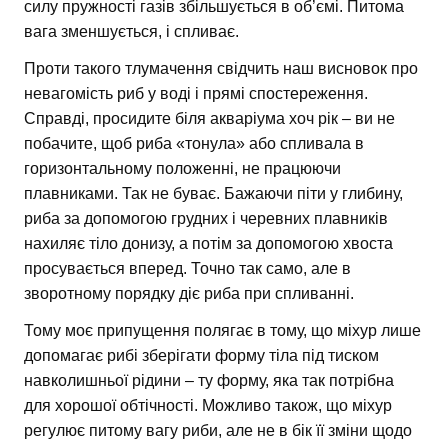
силу пружності газів збільшується в об’ємі. Питома
вага зменшується, і спливає.
Проти такого тлумачення свідчить наш висновок про
невагомість риб у воді і прямі спостереження.
Справді, просидите біля акваріума хоч рік – ви не
побачите, щоб риба «тонула» або спливала в
горизонтальному положенні, не працюючи
плавниками. Так не буває. Бажаючи піти у глибину,
риба за допомогою грудних і черевних плавників
нахиляє тіло донизу, а потім за допомогою хвоста
просувається вперед. Точно так само, але в
зворотному порядку діє риба при спливанні.
Тому моє припущення полягає в тому, що міхур лише
допомагає рибі зберігати форму тіла під тиском
навколишньої рідини – ту форму, яка так потрібна
для хорошої обтічності. Можливо також, що міхур
регулює питому вагу риби, але не в бік її зміни щодо