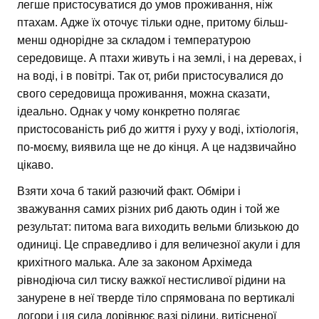
легше пристосуватися до умов проживання, ніж
птахам. Адже їх оточує тільки одне, притому більш-
менш однорідне за складом і температурою
середовище. А птахи живуть і на землі, і на деревах, і
на воді, і в повітрі. Так от, риби пристосувалися до
свого середовища проживання, можна сказати,
ідеально. Однак у чому конкретно полягає
пристосованість риб до життя і руху у воді, іхтіологія,
по-моєму, виявила ще не до кінця. А це надзвичайно
цікаво.
Взяти хоча б такий разючий факт. Обміри і
зважування самих різних риб дають один і той же
результат: питома вага виходить вельми близькою до
одиниці. Це справедливо і для величезної акули і для
крихітного малька. Але за законом Архімеда
рівнодіюча сил тиску важкої нестисливої рідини на
занурене в неї тверде тіло спрямована по вертикалі
догори і ця сила дорівнює вазі рідини, витісненої