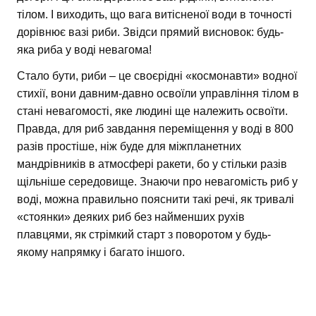
тілом. І виходить, що вага витісненої води в точності
дорівнює вазі риби. Звідси прямий висновок: будь-
яка риба у воді невагома!
Стало бути, риби – це своєрідні «космонавти» водної
стихії, вони давним-давно освоїли управління тілом в
стані невагомості, яке людині ще належить освоїти.
Правда, для риб завдання переміщення у воді в 800
разів простіше, ніж буде для міжпланетних
мандрівників в атмосфері ракети, бо у стільки разів
щільніше середовище. Знаючи про невагомість риб у
воді, можна правильно пояснити такі речі, як тривалі
«стоянки» деяких риб без найменших рухів
плавцями, як стрімкий старт з поворотом у будь-
якому напрямку і багато іншого.