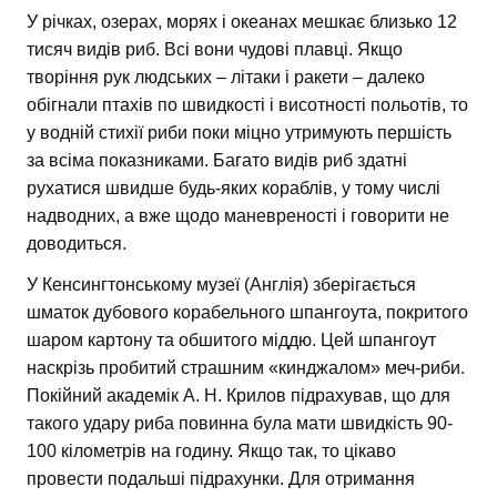
У річках, озерах, морях і океанах мешкає близько 12
тисяч видів риб. Всі вони чудові плавці. Якщо
творіння рук людських – літаки і ракети – далеко
обігнали птахів по швидкості і висотності польотів, то
у водній стихії риби поки міцно утримують першість
за всіма показниками. Багато видів риб здатні
рухатися швидше будь-яких кораблів, у тому числі
надводних, а вже щодо маневреності і говорити не
доводиться.
У Кенсингтонському музеї (Англія) зберігається
шматок дубового корабельного шпангоута, покритого
шаром картону та обшитого міддю. Цей шпангоут
наскрізь пробитий страшним «кинджалом» меч-риби.
Покійний академік А. Н. Крилов підрахував, що для
такого удару риба повинна була мати швидкість 90-
100 кілометрів на годину. Якщо так, то цікаво
провести подальші підрахунки. Для отримання