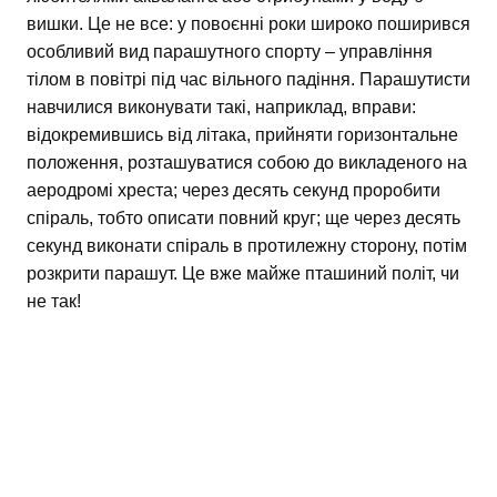
вишки. Це не все: у повоєнні роки широко поширився
особливий вид парашутного спорту – управління
тілом в повітрі під час вільного падіння. Парашутисти
навчилися виконувати такі, наприклад, вправи:
відокремившись від літака, прийняти горизонтальне
положення, розташуватися собою до викладеного на
аеродромі хреста; через десять секунд проробити
спіраль, тобто описати повний круг; ще через десять
секунд виконати спіраль в протилежну сторону, потім
розкрити парашут. Це вже майже пташиний політ, чи
не так!