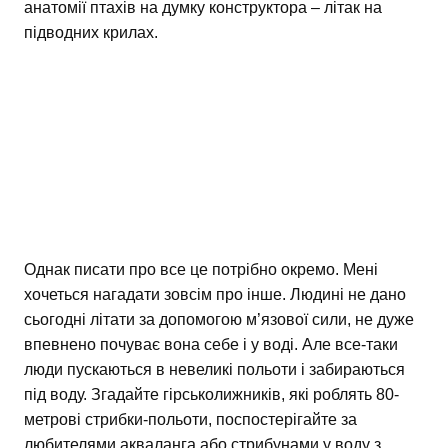
анатомії птахів на думку конструктора – літак на
підводних крилах.
Однак писати про все це потрібно окремо. Мені
хочеться нагадати зовсім про інше. Людині не дано
сьогодні літати за допомогою м’язової сили, не дуже
впевнено почуває вона себе і у воді. Але все-таки
люди пускаються в невеликі польоти і забираються
під воду. Згадайте гірськолижників, які роблять 80-
метрові стрибки-польоти, поспостерігайте за
любителями акваланга або стрибунами у воду з