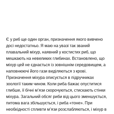
Є у риб ще один орган, призначення якого вивчено
досі недостатньо. Я маю на увазі так званий
плавальний міхур, наявний у костистих риб, що
мешкають на невеликих глибинах. Встановлено, що
міхур цей не єднається із зовнішнім середовищем, а
наповнюючі його гази виділяються з крові.
Призначення міхура описується в підручниках
зоології таким чином. Коли риба бажає опуститися
глибше, її бічні м’язи скорочуються, стискають стінки
міхура. Загальний обсяг риби від цього зменшується,
питома вага збільшується, і риба «тоне». При
необхідності спливти м’язи розслабляються, і міхур в