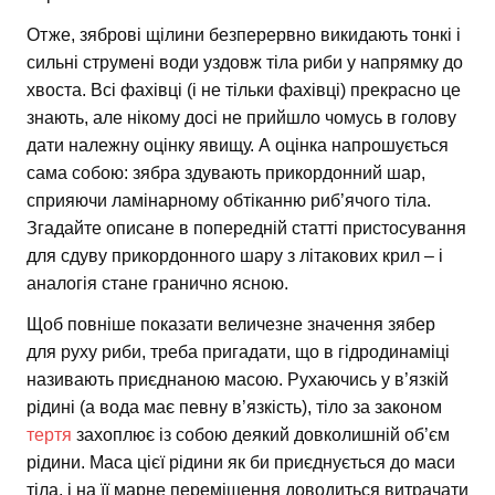
Отже, зяброві щілини безперервно викидають тонкі і
сильні струмені води уздовж тіла риби у напрямку до
хвоста. Всі фахівці (і не тільки фахівці) прекрасно це
знають, але нікому досі не прийшло чомусь в голову
дати належну оцінку явищу. А оцінка напрошується
сама собою: зябра здувають прикордонний шар,
сприяючи ламінарному обтіканню риб’ячого тіла.
Згадайте описане в попередній статті пристосування
для сдуву прикордонного шару з літакових крил – і
аналогія стане гранично ясною.
Щоб повніше показати величезне значення зябер
для руху риби, треба пригадати, що в гідродинаміці
називають приєднаною масою. Рухаючись у в’язкій
рідині (а вода має певну в’язкість), тіло за законом
тертя
захоплює із собою деякий довколишній об’єм
рідини. Маса цієї рідини як би приєднується до маси
тіла, і на її марне переміщення доводиться витрачати