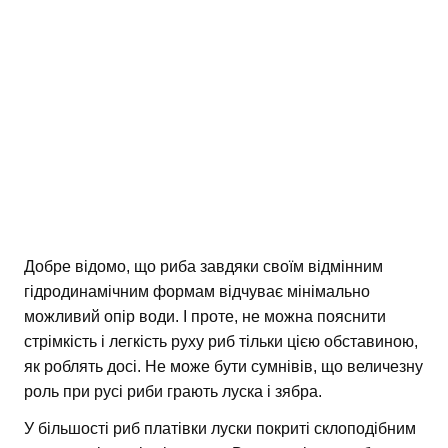
Добре відомо, що риба завдяки своїм відмінним
гідродинамічним формам відчуває мінімально
можливий опір води. І проте, не можна пояснити
стрімкість і легкість руху риб тільки цією обставиною,
як роблять досі. Не може бути сумнівів, що величезну
роль при русі риби грають луска і зябра.
У більшості риб платівки луски покриті склоподібним