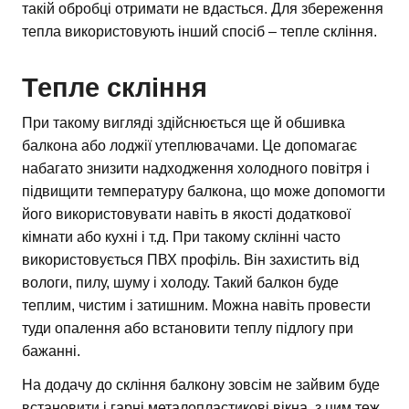
такій обробці отримати не вдасться. Для збереження
тепла використовують інший спосіб – тепле скління.
Тепле скління
При такому вигляді здійснюється ще й обшивка
балкона або лоджії утеплювачами. Це допомагає
набагато знизити надходження холодного повітря і
підвищити температуру балкона, що може допомогти
його використовувати навіть в якості додаткової
кімнати або кухні і т.д. При такому склінні часто
використовується ПВХ профіль. Він захистить від
вологи, пилу, шуму і холоду. Такий балкон буде
теплим, чистим і затишним. Можна навіть провести
туди опалення або встановити теплу підлогу при
бажанні.
На додачу до скління балкону зовсім не зайвим буде
встановити і гарні металопластикові вікна, з цим теж