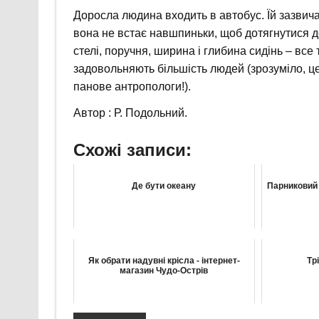
Доросла людина входить в автобус. Їй зазвича
вона не встає навшпиньки, щоб дотягнутися до 
стелі, поручня, ширина і глибина сидінь – все 
задовольняють більшість людей (зрозуміло, ц
панове антропологи!).
Автор : Р. Подольний.
Схожі записи:
Де бути океану
Парниковий
Як обрати надувні крісла - інтернет-
Тр
магазин Чудо-Острів