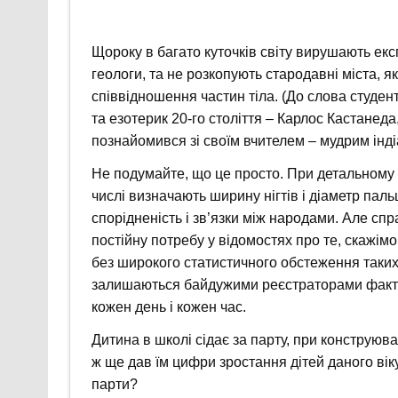
Щороку в багато куточків світу вирушають експ
геологи, та не розкопують стародавні міста, я
співвідношення частин тіла. (До слова студе
та езотерик 20-го століття – Карлос Кастанеда
познайомився зі своїм вчителем – мудрим інд
Не подумайте, що це просто. При детальному д
числі визначають ширину нігтів і діаметр паль
спорідненість і зв’язки між народами. Але спр
постійну потребу у відомостях про те, скажімо
без широкого статистичного обстеження таки
залишаються байдужими реєстраторами фактів
кожен день і кожен час.
Дитина в школі сідає за парту, при конструюва
ж ще дав їм цифри зростання дітей даного вік
парти?