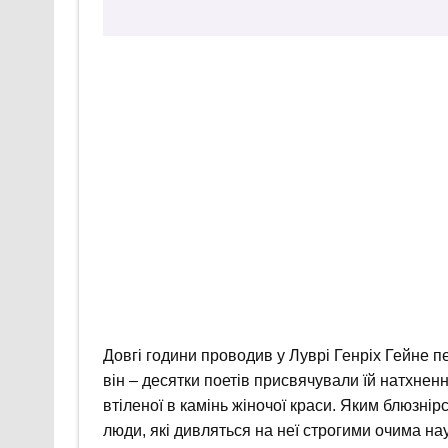
Довгі години проводив у Луврі Генріх Гейне 
він – десятки поетів присвячували їй натхненн
втіленої в камінь жіночої краси. Яким блюзнірс
люди, які дивляться на неї строгими очима на