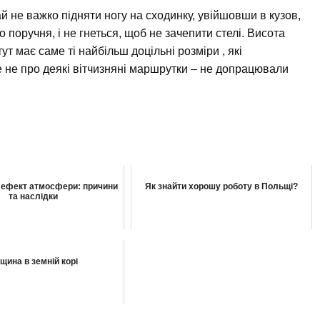
й не важко підняти ногу на сходинку, увійшовши в кузов,
поручня, і не гнеться, щоб не зачепити стелі. Висота
тут має саме ті найбільш доцільні розміри , які
е не про деякі вітчизняні маршрутки – не допрацювали
 ефект атмосфери: причини
Як знайти хорошу роботу в Польщі?
та наслідки
іщина в земній корі