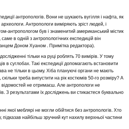
едиції антропологів. Вони не шукають вугілля і нафта, як
к археологи. Антропологи виміряють зріст людей, і
нтом-антропологом був і знаменитий американський містик
, саме в одній з антропологічних експедицій він
іанцем Доном Хуаном . Примітка редактора).
ослідженні тільки на руці роблять 70 вимірів. У тому
ців в суглобах. Такі експедиції допомагають встановити
ава не тільки в цьому. Хіба плануючі органи не мають
, скільки треба випустити на рік костюмів 50-го розміру? А
х відомостей не отримаєш. Але антропологи не
. З результатами їх досліджень ви стикаєтеся буквально
нні якої меблярі не могли обійтися без антропологів. Хто
у, підказав найбільш зручний кут нахилу верхньої частини