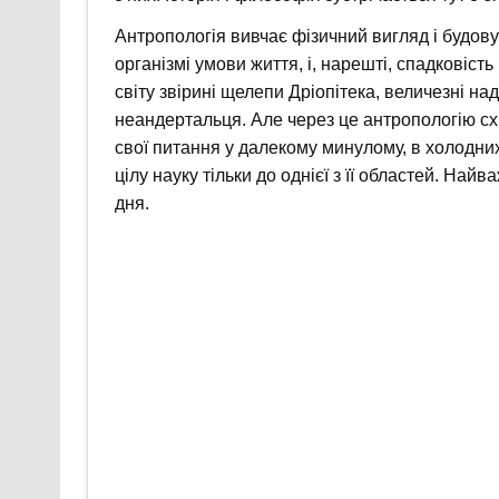
Антропологія вивчає фізичний вигляд і будову
організмі умови життя, і, нарешті, спадковіст
світу звірині щелепи Дріопітека, величезні на
неандертальця. Але через це антропологію сх
свої питання у далекому минулому, в холодних
цілу науку тільки до однієї з її областей. На
дня.