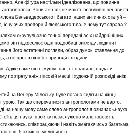
оганно. Але фігура настільки ідеалізована, що повинна
 антропологи. Вони аж ніяк не мають особливої ненависті
оллона Бельведерського і багато інших античних статуй –
і існуючих пропорцій людського тіла. У чому тут справа ?
шляхом скрупульозно точної передачі всіх найдрібніших
домо він підкреслює одні подробиці вигляду людини і
ення його естетичні погляди, образ думок, ставлення до
ець, а не просто копіїст природи і людини.
». Адже саме він і змушує нас, як правило, віддати
му портрету аніж гіпсовій масці і художній розповіді аніж
тий на Венеру Мілоську, буде погано сидіти на жінці
фігурою. Так що сперечатися з антропологами не варто.
ладі на нашу мову саме слово антропологія означає «наука
тоїть ця наука, про яку незаслужено мало говорять і
, стикаючись, співпрацюючи і навіть змагаючись з багатьма
біологією, біохімією, медициною.