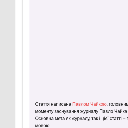
Стаття написана
Павлом Чайкою
, головни
моменту заснування журналу Павло Чайка пр
Основна мета як журналу, так і цієї статті 
мовою.