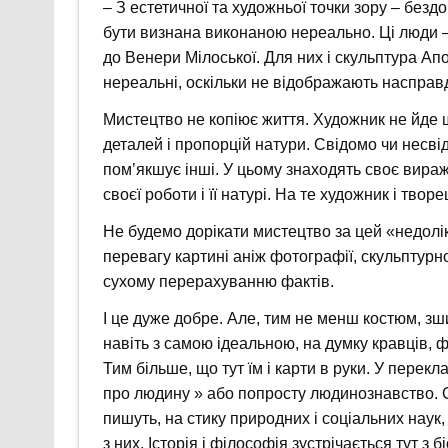
– З естетичної та художньої точки зору – безд
бути визнана виконаною нереально. Ці люди –
до Венери Мілоської. Для них і скульптура Ап
нереальні, оскільки не відображають насправд
Мистецтво не копіює життя. Художник не йде 
деталей і пропорцій натури. Свідомо чи несві
пом’якшує інші. У цьому знаходять своє вираж
своєї роботи і її натурі. На те художник і твор
Не будемо дорікати мистецтво за цей «недолік
перевагу картині аніж фотографії, скульптурно
сухому перерахуванню фактів.
І це дуже добре. Але, тим не менш костюм, зши
навіть з самою ідеальною, на думку кравців, 
Тим більше, що тут їм і карти в руки. У перек
про людину » або попросту людинознавство. С
пишуть, на стику природних і соціальних наук
з них. Історія і філософія зустрічається тут з 