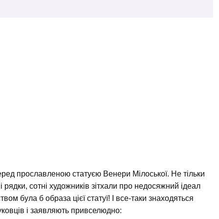
перед прославленою статуєю Венери Мілоської. Не тільки
і рядки, сотні художників зітхали про недосяжний ідеал
твом була б образа цієї статуї! І все-таки знаходяться
уковців і заявляють привселюдно: