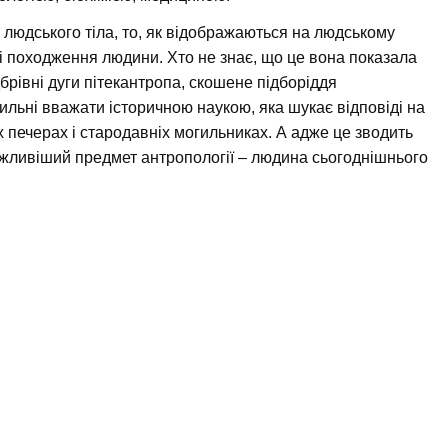
 людського тіла, то, як відображаються на людському
ь і походження людини. Хто не знає, що це вона показала
дбрівні дуги пітекантропа, скошене підборіддя
ильні вважати історичною наукою, яка шукає відповіді на
 печерах і стародавніх могильниках. А адже це зводить
йважливіший предмет антропології – людина сьогоднішнього