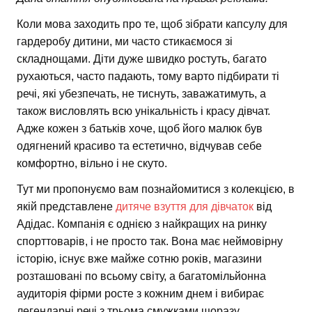
Коли мова заходить про те, щоб зібрати капсулу для
гардеробу дитини, ми часто стикаємося зі
складнощами. Діти дуже швидко ростуть, багато
рухаються, часто падають, тому варто підбирати ті
речі, які убезпечать, не тиснуть, заважатимуть, а
також висловлять всю унікальність і красу дівчат.
Адже кожен з батьків хоче, щоб його малюк був
одягнений красиво та естетично, відчував себе
комфортно, вільно і не скуто.
Тут ми пропонуємо вам познайомитися з колекцією, в
якій представлене
дитяче взуття для дівчаток
від
Адідас. Компанія є однією з найкращих на ринку
спорттоварів, і не просто так. Вона має неймовірну
історію, існує вже майже сотню років, магазини
розташовані по всьому світу, а багатомільйонна
аудиторія фірми росте з кожним днем і вибирає
легендарні речі з трьома смужками щоразу.