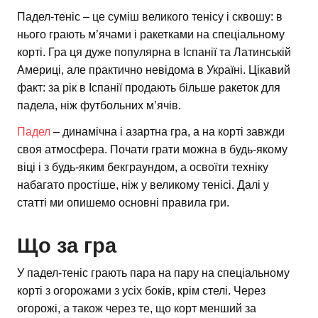
Падел-теніс – це суміш великого тенісу і сквошу: в
нього грають м’ячами і ракетками на спеціальному
корті. Гра ця дуже популярна в Іспанії та Латинській
Америці, але практично невідома в Україні. Цікавий
факт: за рік в Іспанії продають більше ракеток для
падела, ніж футбольних м’ячів.
Падел
– динамічна і азартна гра, а на корті завжди
своя атмосфера. Почати грати можна в будь-якому
віці і з будь-яким бекграундом, а освоїти техніку
набагато простіше, ніж у великому тенісі. Далі у
статті ми опишемо основні правила гри.
Що за гра
У падел-теніс грають пара на пару на спеціальному
корті з огорожами з усіх боків, крім стелі. Через
огорожі, а також через те, що корт менший за