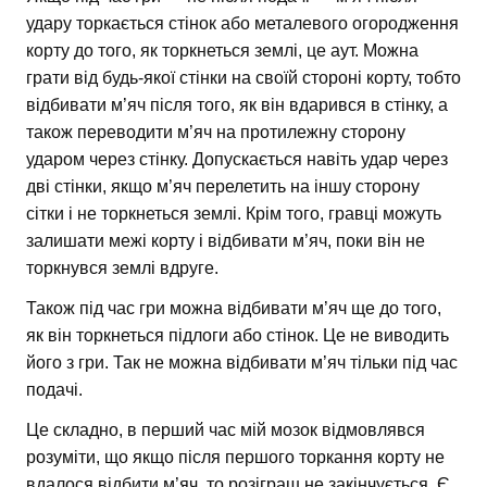
удару торкається стінок або металевого огородження
корту до того, як торкнеться землі, це аут. Можна
грати від будь-якої стінки на своїй стороні корту, тобто
відбивати м’яч після того, як він вдарився в стінку, а
також переводити м’яч на протилежну сторону
ударом через стінку. Допускається навіть удар через
дві стінки, якщо м’яч перелетить на іншу сторону
сітки і не торкнеться землі. Крім того, гравці можуть
залишати межі корту і відбивати м’яч, поки він не
торкнувся землі вдруге.
Також під час гри можна відбивати м’яч ще до того,
як він торкнеться підлоги або стінок. Це не виводить
його з гри. Так не можна відбивати м’яч тільки під час
подачі.
Це складно, в перший час мій мозок відмовлявся
розуміти, що якщо після першого торкання корту не
вдалося відбити м’яч, то розіграш не закінчується. Є