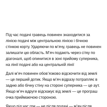
Під час подачі гравець повинен знаходитися за
лінією подачі між центральною лінією і бічною
стінкою корту. Ударяючи по м’ячу, гравець не повинен
залишати цю область. М’яч подають через сітку по
діагоналі, щоб опинитися в зоні прийому суперника,
на лінії подачі або на центральній лінії
Далі м’яч повинен обов’язково відскочити від землі
— це перший дотик. Якщо м’яч відразу потрапляє в
задню або бічну стіну на стороні суперника — це аут.
Якщо м’яч вдруге відскакує від землі — це програш
очка приймаючою стороною.
Якщо під час гри — не після подачі — м’яч після