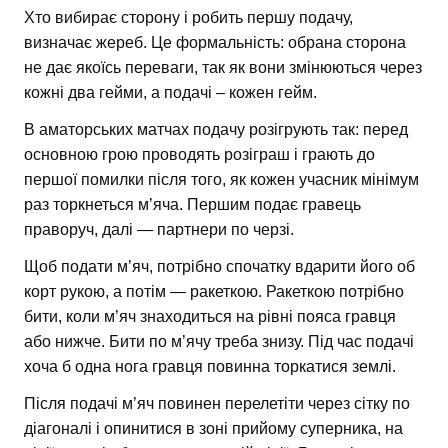
Хто вибирає сторону і робить першу подачу,
визначає жереб. Це формальність: обрана сторона
не дає якоїсь переваги, так як вони змінюються через
кожні два гейми, а подачі – кожен гейм.
В аматорських матчах подачу розігрують так: перед
основною грою проводять розіграш і грають до
першої помилки після того, як кожен учасник мінімум
раз торкнеться м’яча. Першим подає гравець
праворуч, далі — партнери по черзі.
Щоб подати м’яч, потрібно спочатку вдарити його об
корт рукою, а потім — ракеткою. Ракеткою потрібно
бити, коли м’яч знаходиться на рівні пояса гравця
або нижче. Бити по м’ячу треба знизу. Під час подачі
хоча б одна нога гравця повинна торкатися землі.
Після подачі м’яч повинен перелетіти через сітку по
діагоналі і опинитися в зоні прийому суперника, на