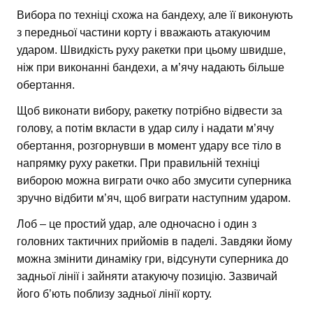
Вибора по техніці схожа на бандеху, але її виконують
з передньої частини корту і вважають атакуючим
ударом. Швидкість руху ракетки при цьому швидше,
ніж при виконанні бандехи, а м’ячу надають більше
обертання.
Щоб виконати вибору, ракетку потрібно відвести за
голову, а потім вкласти в удар силу і надати м’ячу
обертання, розгорнувши в момент удару все тіло в
напрямку руху ракетки. При правильній техніці
виборою можна виграти очко або змусити суперника
зручно відбити м’яч, щоб виграти наступним ударом.
Лоб – це простий удар, але одночасно і один з
головних тактичних прийомів в паделі. Завдяки йому
можна змінити динаміку гри, відсунути суперника до
задньої лінії і зайняти атакуючу позицію. Зазвичай
його б’ють поблизу задньої лінії корту.