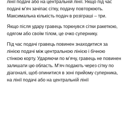
лінії подачі або на центральній лінії. Якщо під час
подачі м’яч зачіпає сітку, подачу повторюють.
Максимальна кількість подач в розіграші – три.
Якщо після удару гравець торкнувся сітки ракеткою,
одягом або своїм тілом, це очко супернику.
Під час подачі гравець повинен знаходитися за
лінією подачі між центральною лінією і бічною
стінкою корту. Ударяючи по м’ячу, гравець не повинен
залишати цю область. М’яч подають через сітку по
діагоналі, щоб опинитися в зоні прийому суперника,
на лінії подачі або на центральній лінії