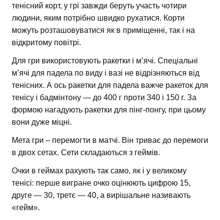
тенісний корт, у грі завжди беруть участь чотири
людини, яким потрібно швидко рухатися. Корти
можуть розташовуватися як в приміщенні, так і на
відкритому повітрі.
Для гри використовують ракетки і м’ячі. Спеціальні
м’ячі для падела по виду і вазі не відрізняються від
тенісних. А ось ракетки для падела важче ракеток для
тенісу і бадмінтону — до 400 г проти 340 і 150 г. За
формою нагадують ракетки для пінг-понгу, при цьому
вони дуже міцні.
Мета гри – перемогти в матчі. Він триває до перемоги
в двох сетах. Сети складаються з геймів.
Очки в геймах рахують так само, як і у великому
тенісі: перше вигране очко оцінюють цифрою 15,
друге — 30, третє — 40, а вирішальне називають
«гейм».