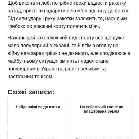
Щоб виконати лоб, потрібно трохи відвести ракетку
назад, присісти і вдарити нею м’яч від низу до верху.
Від сили удару і руху ракетки залежить те, наскільки
глибоко по довжині корту полетить м’яч.
Нажаль цей захоплюючий вид спорту все ще дуже
мало популярний в Україні, та й втім з огляну на
війну нам зараз трішки не до нього, але сподіваюсь в
майбутньому ситуація змінить і падел стане
популярним в Україні на рівні з великим та
настільним тенісом.
Схожі записи:
Найдавніші сліди життя
На сейсмічній хвилі: як
влаштована Земля