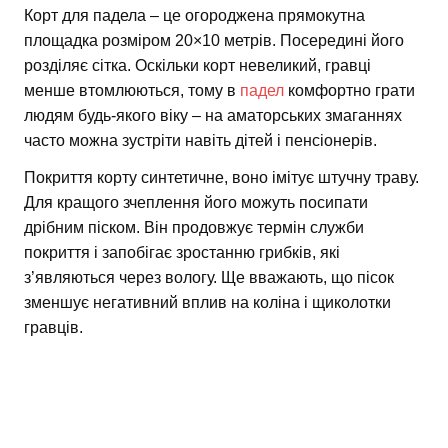
Корт для падела – це огороджена прямокутна
площадка розміром 20×10 метрів. Посередині його
розділяє сітка. Оскільки корт невеликий, гравці
менше втомлюються, тому в
падел
комфортно грати
людям будь-якого віку – на аматорських змаганнях
часто можна зустріти навіть дітей і пенсіонерів.
Покриття корту синтетичне, воно імітує штучну траву.
Для кращого зчеплення його можуть посипати
дрібним піском. Він продовжує термін служби
покриття і запобігає зростанню грибків, які
з’являються через вологу. Ще вважають, що пісок
зменшує негативний вплив на коліна і щиколотки
гравців.