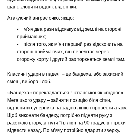
шанс зловити відскік від стінки.
Атакуючий виграє очко, якщо:
м’яч два рази відскакує від землі на стороні
приймаючих;
після того, як м’яч перший раз відскочить на
стороні приймаючих, він перелітає через
огорожу корту і другий раз торкнеться землі там.
Класичні удари в паделі – це бандеха, або захисний
смеш, вибора і лоб.
«Бандеха» перекладається з іспанської як «піднос».
Мета цього удару – зайняти позицію біля сітки,
відтіснити суперника на задню лінію і провести атаку.
Щоб виконати бандеху, потрібно підняти руку з
ракеткою вгору, зігнути її в лікті на 90 градусів і трохи
відвести назад. По м’ячу потрібно вдарити зверху.