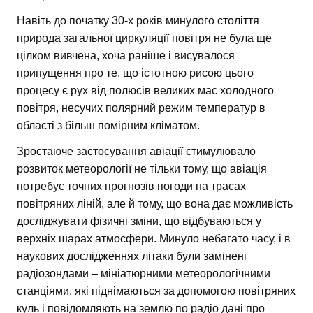
Навіть до початку 30-х років минулого століття
природа загальної циркуляції повітря не була ще
цілком вивчена, хоча раніше і висувалося
припущення про те, що істотною рисою цього
процесу є рух від полюсів великих мас холодного
повітря, несучих полярний режим температур в
області з більш помірним кліматом.
Зростаюче застосування авіації стимулювало
розвиток метеорології не тільки тому, що авіація
потребує точних прогнозів погоди на трасах
повітряних ліній, але й тому, що вона дає можливість
досліджувати фізичні зміни, що відбуваються у
верхніх шарах атмосфери. Минуло небагато часу, і в
наукових дослідженнях літаки були замінені
радіозондами – мініатюрними метеорологічними
станціями, які піднімаються за допомогою повітряних
куль і повідомляють на землю по радіо дані про