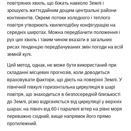
повітряних хвиль, що біжать навколо Землі і
зрошують життєдайним дощем центральні райони
континентів. Окремі потоки холодного і теплого
повітря утворюють хвилеподібну конфігурацію на
середніх широтах. Можна передбачити положення і
рух цих хвиль і таким чином вказати в загальних
рисах тенденцію передбачуваних змін погоди на всій
земній кулі.
Цей метод, однак, не може бути використаний при
складанні місцевих прогнозів, коли доводиться
враховувати фактори, що діють на поверхні Землі. У
північній півкулі горизонтальна циркуляція в шарі
повітря, що знаходиться в безпосередній близькості
до Землі, різко відрізняється від циркуляції у верхніх
шарах: на північ від 60-ї паралелі вітер на рівні моря
переважно східний, вище напрямок його прямо
протилежний.