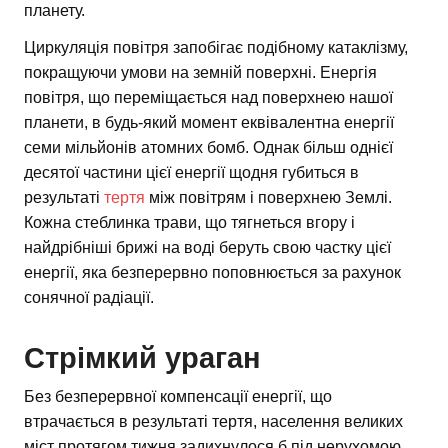
планету.
Циркуляція повітря запобігає подібному катаклізму,
покращуючи умови на земній поверхні. Енергія
повітря, що переміщається над поверхнею нашої
планети, в будь-який момент еквівалентна енергії
семи мільйонів атомних бомб. Однак більш однієї
десятої частини цієї енергії щодня губиться в
результаті
тертя
між повітрям і поверхнею Землі.
Кожна стеблинка трави, що тягнеться вгору і
найдрібніші брижі на воді беруть свою частку цієї
енергії, яка безперервно поповнюється за рахунок
сонячної радіації.
Стрімкий ураган
Без безперервної компенсації енергії, що
втрачається в результаті тертя, населення великих
міст протягом тижня задихнулося б під нерухомою