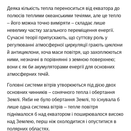
Деяка кількість тепла переноситься від екватора до
полюсів теплими океанськими течіями, але це тепло
– його можна точно виміряти – складає лише
невелику частку загального переміщення енергії.
Сучасні теорії припускають, що суттєву роль у
регулюванні атмосферної циркуляції грають циклони
й антициклони, хоча маси повітря, що захоплюються
ними, незначні в порівнянні з земною поверхнею;
вони є як би акумуляторами енергії для основних
атмосферних течій.
Головні системи вітрів утворюються під дією двох
основних чинників – сонячного тепла і обертання
Землі. Якби не було обертання Землі, то існувала б
лише одна система вітрів – тепле повітря
піднімалося б над екватором і поширювалося високо
над Землею, перш ніж охолодитися і опуститися в
полярних областях.