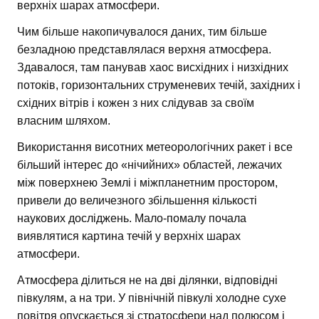
верхніх шарах атмосфери.
Чим більше накопичувалося даних, тим більше
безладною представлялася верхня атмосфера.
Здавалося, там панував хаос висхідних і низхідних
потоків, горизонтальних струменевих течій, західних і
східних вітрів і кожен з них слідував за своїм
власним шляхом.
Використання висотних метеорологічних ракет і все
більший інтерес до «нічийних» областей, лежачих
між поверхнею Землі і міжпланетним простором,
привели до величезного збільшення кількості
наукових досліджень. Мало-помалу почала
виявлятися картина течій у верхніх шарах
атмосфери.
Атмосфера ділиться не на дві ділянки, відповідні
півкулям, а на три. У північній півкулі холодне сухе
повітря опускається зі стратосфери над полюсом і