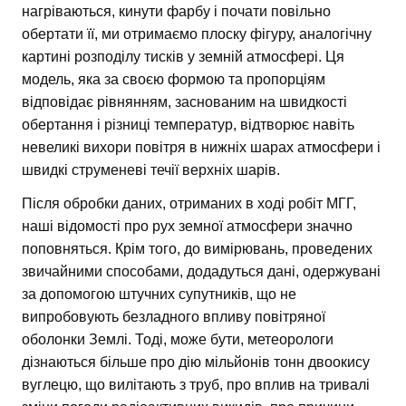
нагріваються, кинути фарбу і почати повільно
обертати її, ми отримаємо плоску фігуру, аналогічну
картині розподілу тисків у земній атмосфері. Ця
модель, яка за своєю формою та пропорціям
відповідає рівнянням, заснованим на швидкості
обертання і різниці температур, відтворює навіть
невеликі вихори повітря в нижніх шарах атмосфери і
швидкі струменеві течії верхніх шарів.
Після обробки даних, отриманих в ході робіт МГГ,
наші відомості про рух земної атмосфери значно
поповняться. Крім того, до вимірювань, проведених
звичайними способами, додадуться дані, одержувані
за допомогою штучних супутників, що не
випробовують безладного впливу повітряної
оболонки Землі. Тоді, може бути, метеорологи
дізнаються більше про дію мільйонів тонн двоокису
вуглецю, що вилітають з труб, про вплив на тривалі