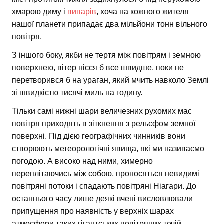
хмарою диму і
випарів
, хоча на кожного жителя
нашої планети припадає два мільйони тонн вільного
повітря.
З іншого боку, якби не тертя між повітрям і земною
поверхнею, вітер нісся б все швидше, поки не
перетворився б на ураган, який мчить навколо Землі
зі швидкістю тисячі миль на годину.
Тільки самі нижні шари величезних рухомих мас
повітря приходять в зіткнення з рельєфом земної
поверхні. Під дією географічних чинників вони
створюють метеорологічні явища, які ми називаємо
погодою. А високо над ними, химерно
переплітаючись між собою, проносяться невидимі
повітряні потоки і спадають повітряні Ніагари. До
останнього часу лише деякі вчені висловлювали
припущення про наявність у верхніх шарах
атмосфери таких гігантських повітряних течій.