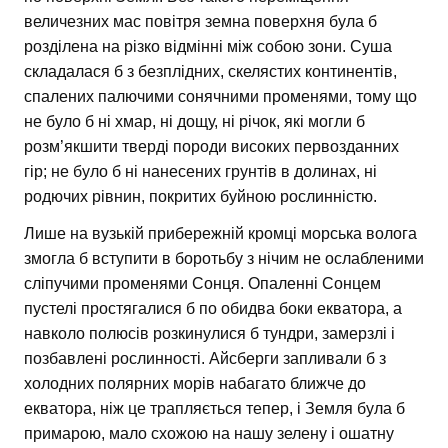
величезних мас повітря земна поверхня була б
розділена на різко відмінні між собою зони. Суша
складалася б з безплідних, скелястих континентів,
спалених палючими сонячними променями, тому що
не було б ні хмар, ні дощу, ні річок, які могли б
розм’якшити тверді породи високих первозданних
гір; не було б ні нанесених грунтів в долинах, ні
родючих рівнин, покритих буйною рослинністю.
Лише на вузькій прибережній кромці морська волога
змогла б вступити в боротьбу з нічим не ослабленими
сліпучими променями Сонця. Опаленні Сонцем
пустелі простягалися б по обидва боки екватора, а
навколо полюсів розкинулися б тундри, замерзлі і
позбавлені рослинності. Айсберги запливали б з
холодних полярних морів набагато ближче до
екватора, ніж це трапляється тепер, і Земля була б
примарою, мало схожою на нашу зелену і ошатну