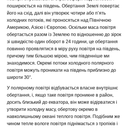
поширюється на південь. Обертання Землі повертає
його на схід, далі він утворює чотири або п’ять
холодних потоків, які проносяться над Північною
Америкою, Азією і Європою. Оскільки маса повітря
обертається разом із Землею по відношенню до зірок
зі швидкістю один оборот в 24 години, це обертання
повинно проявлятися в міру руху повітря на південь,
причому тим більшою мірою, чим південніше ми
знаходимося. Окремі потоки холодного полярного
повітря можуть проникати на південь приблизно до
широти 30°.
У полярному повітрі відбувається власне внутрішнє
обертання, і, якщо таке повітря проникне в район,
досить близький до екватора, він може відірватися і
утворити холодну масу, обертову окремо в
навколишньому океані теплого повітря. Подібним же
чином тепле вологе повітря піднімається з тропіків і