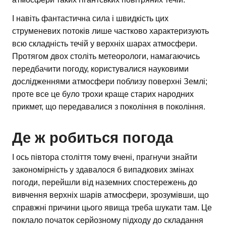
І навіть фантастична сила і швидкість цих
струменевих потоків лише частково характеризують
всю складність течій у верхніх шарах атмосфери.
Протягом двох століть метеорологи, намагаючись
передбачити погоду, користувалися науковими
дослідженнями атмосфери поблизу поверхні Землі;
проте все це було трохи краще старих народних
прикмет, що передавалися з покоління в покоління.
Де ж робиться погода
І ось півтора століття тому вчені, прагнучи знайти
закономірність у здавалося б випадкових змінах
погоди, перейшли від наземних спостережень до
вивчення верхніх шарів атмосфери, зрозумівши, що
справжні причини цього явища треба шукати там. Це
поклало початок серйозному підходу до складання