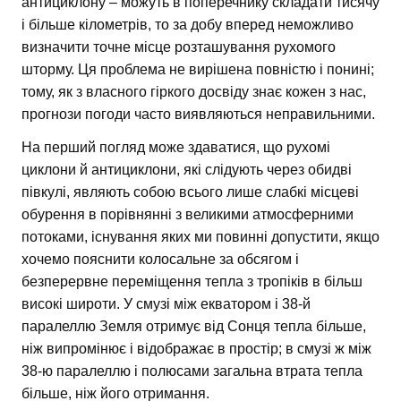
антициклону – можуть в поперечнику складати тисячу
і більше кілометрів, то за добу вперед неможливо
визначити точне місце розташування рухомого
шторму. Ця проблема не вирішена повністю і понині;
тому, як з власного гіркого досвіду знає кожен з нас,
прогнози погоди часто виявляються неправильними.
На перший погляд може здаватися, що рухомі
циклони й антициклони, які слідують через обидві
півкулі, являють собою всього лише слабкі місцеві
обурення в порівнянні з великими атмосферними
потоками, існування яких ми повинні допустити, якщо
хочемо пояснити колосальне за обсягом і
безперервне переміщення тепла з тропіків в більш
високі широти. У смузі між екватором і 38-й
паралеллю Земля отримує від Сонця тепла більше,
ніж випромінює і відображає в простір; в смузі ж між
38-ю паралеллю і полюсами загальна втрата тепла
більше, ніж його отримання.