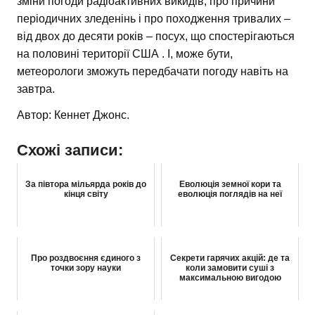
зміни погоди радіоактивних викидів, про причини
періодичних зледенінь і про походження тривалих –
від двох до десяти років – посух, що спостерігаються
на половині території США . І, може бути,
метеорологи зможуть передбачати погоду навіть на
завтра.
Автор: Кеннет Джонс.
Схожі записи:
За півтора мільярда років до
Еволюція земної кори та
кінця світу
еволюція поглядів на неї
Про роздвоєння єдиного з
Секрети гарячих акцій: де та
точки зору науки
коли замовити суші з
максимальною вигодою