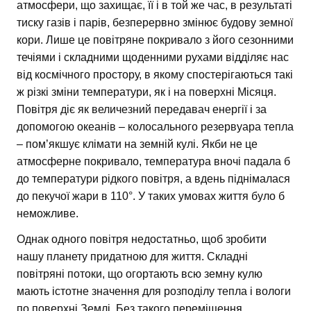
атмосфери, що захищає, її і в той же час, в результаті
тиску газів і парів, безперервно змінює будову земної
кори. Лише це повітряне покривало з його сезонними
течіями і складними щоденними рухами відділяє нас
від космічного простору, в якому спостерігаються такі
ж різкі зміни температури, як і на поверхні Місяця.
Повітря діє як величезний передавач енергії і за
допомогою океанів – колосального резервуара тепла
– пом’якшує клімати на земній кулі. Якби не це
атмосферне покривало, температура вночі падала б
до температури рідкого повітря, а вдень піднімалася
до пекучої жари в 110°. У таких умовах життя було б
неможливе.
Однак одного повітря недостатньо, щоб зробити
нашу планету придатною для життя. Складні
повітряні потоки, що огортають всю земну кулю
мають істотне значення для розподілу тепла і вологи
по поверхні Землі. Без такого переміщення