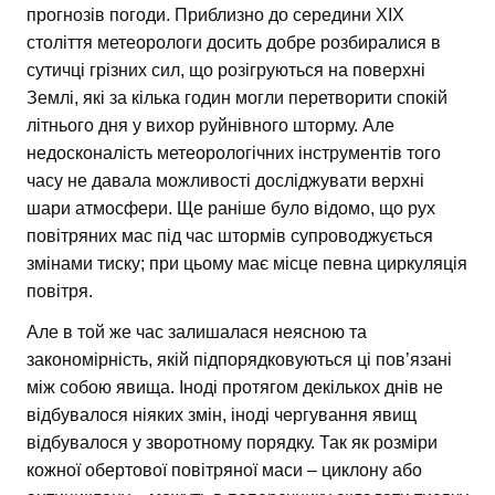
прогнозів погоди. Приблизно до середини XIX
століття метеорологи досить добре розбиралися в
сутичці грізних сил, що розігруються на поверхні
Землі, які за кілька годин могли перетворити спокій
літнього дня у вихор руйнівного шторму. Але
недосконалість метеорологічних інструментів того
часу не давала можливості досліджувати верхні
шари атмосфери. Ще раніше було відомо, що рух
повітряних мас під час штормів супроводжується
змінами тиску; при цьому має місце певна циркуляція
повітря.
Але в той же час залишалася неясною та
закономірність, якій підпорядковуються ці пов’язані
між собою явища. Іноді протягом декількох днів не
відбувалося ніяких змін, іноді чергування явищ
відбувалося у зворотному порядку. Так як розміри
кожної обертової повітряної маси – циклону або