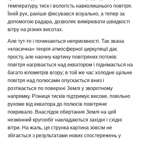
температуру, тиск і вологість навколишнього повітря.
Їхній рух, раніше фіксувався візуально, а тепер за
допомогою радара, дозволяє вимірювати швидкості
вітру на різних висотах.
Але тут-то і починаються неприємності. Так звана
«класична» теорія атмосферної циркуляції дає
просту, але наочну картину повітряних потоків:
повітря нагрівається над екватором і піднімається на
багато кілометрів вгору; в той же час холодне щільне
повітря над полюсами опускається вниз і
розтікається по поверхні Землі у зворотному
напрямку. Різниця тисків підтримує високе, повільно
рухоме від екватора до полюсів повітряне
покривало. Внаслідок обертання Землі на цей
незмінний кругообіг накладаються західні і східні
вітри. На жаль, ця струнка картина зовсім не
збігається з результатами нових спостережень у