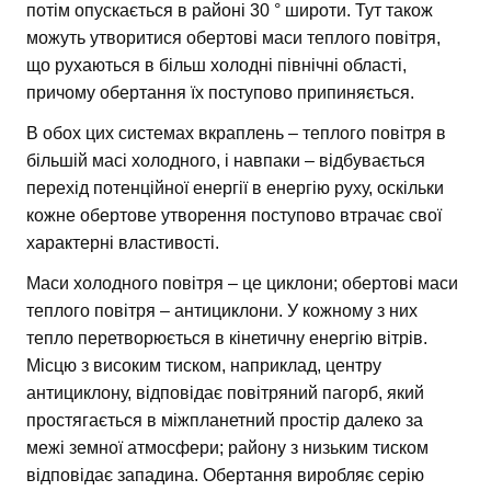
потім опускається в районі 30 ° широти. Тут також
можуть утворитися обертові маси теплого повітря,
що рухаються в більш холодні північні області,
причому обертання їх поступово припиняється.
В обох цих системах вкраплень – теплого повітря в
більшій масі холодного, і навпаки – відбувається
перехід потенційної енергії в енергію руху, оскільки
кожне обертове утворення поступово втрачає свої
характерні властивості.
Маси холодного повітря – це циклони; обертові маси
теплого повітря – антициклони. У кожному з них
тепло перетворюється в кінетичну енергію вітрів.
Місцю з високим тиском, наприклад, центру
антициклону, відповідає повітряний пагорб, який
простягається в міжпланетний простір далеко за
межі земної атмосфери; району з низьким тиском
відповідає западина. Обертання виробляє серію