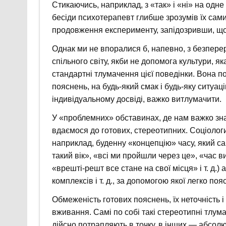
Стикаючись, наприклад, з «так» і «ні» на одне
бесіди психотерапевт глибше зрозумів їх самих
продовження експерименту, запідозривши, що 
Однак ми не впоралися б, напевно, з безпер
спільного світу, якби не допомога культури, яка
стандартні тлумачення цієї поведінки. Вона 
пояснень, на будь-який смак і будь-яку ситуац
індивідуальному досвіді, важко витлумачити.
У «проблемних» обставинах, де нам важко знай
вдаємося до готових, стереотипних. Соціологи
наприклад, буденну «концепцію» часу, який са
такий вік», «всі ми пройшли через це», «час в
«врешті-решт все стане на свої місця» і т. д.)
комплексів і т. д., за допомогою якої легко п
Обмеженість готових пояснень, їх неточність і 
вживання. Самі по собі такі стереотипні тлума
дійсно потрапляють в точку, в інших — абсолю