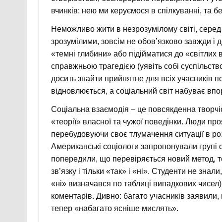
вчинків: нею ми керуємося в спілкуванні, та бе
Неможливо жити в незрозумілому світі, серед 
зрозумілими, зовсім не обов’язково завжди і до
«темні глибини» або підійматися до «світлих 
справжньою трагедією (уявіть собі суспільств
досить знайти прийнятне для всіх учасників п
відновлюється, а соціальний світ набуває впо
Соціальна взаємодія – це повсякденна творчіст
«теорії» власної та чужої поведінки. Люди про
перебудовуючи своє тлумачення ситуації в ро
Американські соціологи запропонували групі ст
попередили, що перевіряється новий метод, то
зв’язку і тільки «так» і «ні». Студенти не зна
«ні» визначався по таблиці випадкових чисел),
коментарів. Дивно: багато учасників заявили,
тепер «набагато ясніше мислять».