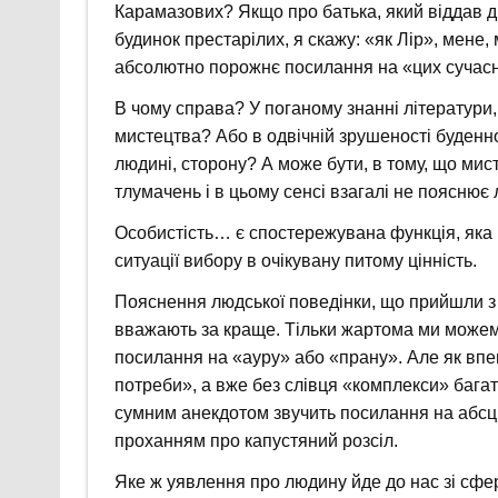
Карамазових? Якщо про батька, який віддав д
будинок престарілих, я скажу: «як Лір», мене,
абсолютно порожнє посилання на «цих сучасн
В чому справа? У поганому знанні літератури, 
мистецтва? Або в одвічній зрушеності буденно
людині, сторону? А може бути, в тому, що мис
тлумачень і в цьому сенсі взагалі не пояснює
Особистість… є спостережувана функція, яка 
ситуації вибору в очікувану питому цінність.
Пояснення людської поведінки, що прийшли з 
вважають за краще. Тільки жартома ми можемо
посилання на «ауру» або «прану». Але як впе
потреби», а вже без слівця «комплекси» багато
сумним анекдотом звучить посилання на абсц
проханням про капустяний розсіл.
Яке ж уявлення про людину йде до нас зі сфери