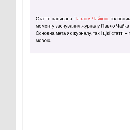
Стаття написана
Павлом Чайкою
, головни
моменту заснування журналу Павло Чайка пр
Основна мета як журналу, так і цієї статті 
мовою.