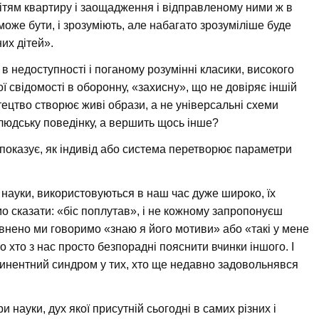
ітям квартиру і заощадження і відправленому ними ж в
 може бути, і зрозуміють, але набагато зрозуміліше буде
их дітей».
в недоступності і поганому розумінні класики, високого
ї свідомості в оборонну, «захисну», що не довіряє іншій
тецтво створює живі образи, а не універсальні схеми
 людську поведінку, а вершить щось інше?
показує, як індивід або система перетворює параметри
науки, використовуються в наш час дуже широко, їх
 сказати: «біс поплутав», і не кожному запропонуєш
внено ми говоримо «знаю я його мотиви» або «такі у мене
 хто з нас просто безпорадні пояснити вчинки іншого. І
инентний синдром у тих, хто ще недавно задовольнявся
 науки, дух якої присутній сьогодні в самих різних і