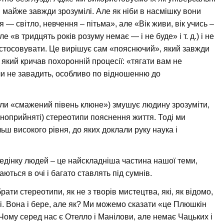
и майже завжди зрозумілі. Але як ніби в насмішку вони
— світло, невчення – пітьма», але «Вік живи, вік учись –
 «в тридцять років розуму немає — і не буде» і т. д.) і не
о застосовувати. Це вирішує сам «пояснючий», який завжди
який кричав похоронній процесії: «тягати вам не
оли не завадить, особливо по відношенню до
оли «смажений півень клюне») змушує людину зрозуміти,
альноприйняті) стереотипи пояснення життя. Тоді ми
ш високого рівня, до яких доклали руку наука і
едінку людей – це найскладніша частина нашої теми,
аються в очі і багато ставлять під сумнів.
рати стереотипи, як не з творів мистецтва, які, як відомо,
ні. Вона і бере, але як? Ми можемо сказати «це Плюшкін
Чому серед нас є Отелло і Манілови, але немає Чацьких і