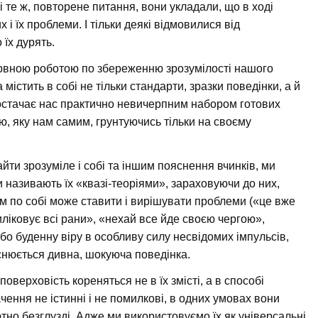
 і те ж, повторене питання, вони укладали, що в ході
 і їх проблеми. І тільки деякі відмовилися від
їх дурять.
ервною роботою по збереженню зрозумілості нашого
 містить в собі не тільки стандарти, зразки поведінки, а й
постачає нас практично невичерпним набором готових
ію, яку нам самим, грунтуючись тільки на своєму
ти зрозуміле і собі та іншим пояснення вчинків, ми
 називають їх «квазі-теоріями», зараховуючи до них,
м по собі може ставити і вирішувати проблеми («це вже
иліковує всі рани», «нехай все йде своєю чергою»,
 або буденну віру в особливу силу несвідомих імпульсів,
ояснюється дивна, шокуюча поведінка.
поверховість кореняться не в їх змісті, а в способі
чення не істинні і не помилкові, в одних умовах вони
тно безглузді. Адже ми використовуємо їх як універсальні