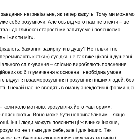
 завдання нетривіальне, як тепер кажуть. Тому ми можемо
уже себе розуміючи. Але ось від чого нам не втекти – це
ства і до глибокої старості ми запитуємо і пояснюємо,
» і «як ти міг».
кавість, бажання зазирнути в душу? Не тільки і не
еремивають кістки») сусідки, не так вже цікаві її душевні
іального спілкування – спільно виробляють пояснення
дійових осіб тлумачення є основна і необхідна умова
те відчуття взаєморозуміння і розуміння інших людей, без
ті. І нехай нас не вводять в оману анекдотичні форми цієї
 коли коло мотивів, зрозумілих його «авторам»,
го «пояснюють». Воно може бути непривабливим – якщо
оші. Інші люди можуть пояснити ці ж вчинки інакше,
озуміло не тільки для себе, але і для інших. Так
очнюється буденна «концепція» людських мотивів і