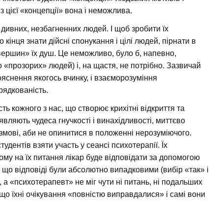
з цієї «концепції» вона і неможлива.
дивних, незбагненних людей. І щоб зробити їх
 кінця знати дійсні спонукання і цілі людей, пірнати в
вершин» їх душ. Це неможливо, було б, напевно,
о «прозорих» людей) і, на щастя, не потрібно. Зазвичай
ояснення якогось вчинку, і взаєморозуміння
рядкованість.
ь кожного з нас, що створює крихітні відкриття та
являють чудеса гнучкості і винахідливості, миттєво
змові, аби не опинитися в положенні нерозуміючого.
удентів взяти участь у сеансі психотерапії. Їх
му на їх питання лікар буде відповідати за допомогою
ли, що відповіді були абсолютно випадковими (вибір «так» і
 а «психотерапевт» не міг чути ні питань, ні подальших
 що їхні очікування «повністю виправдалися» і самі вони