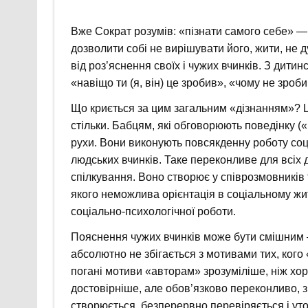
Вже Сократ розумів: «пізнати самого себе» —
дозволити собі не вирішувати його, жити, не д
від роз’яснення своїх і чужих вчинків. З дитин
«навіщо ти (я, він) це зробив», «чому не зробив
Що криється за цим загальним «дізнанням»? Ці
стільки. Бабцям, які обговорюють поведінку («п
рухи. Вони виконують повсякденну роботу соц
людських вчинків. Таке переконливе для всіх 
спілкування. Воно створює у співрозмовників 
якого неможлива орієнтація в соціальному жит
соціально-психологічної роботи.
Пояснення чужих вчинків може бути смішним –
абсолютно не збігається з мотивами тих, ко
погані мотиви «авторам» зрозуміліше, ніж хор
достовірніше, але обов’язково переконливо, зр
створюється, безперервно перевіряється і ут