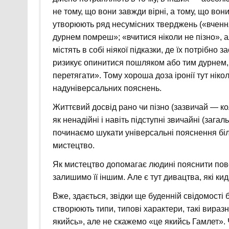
не тому, що вони завжди вірні, а тому, що вон
утворюють ряд несумісних тверджень («вчення 
дурнем помреш»; «вчитися ніколи не пізно», але
містять в собі ніякої підказки, де їх потрібн
ризикує опинитися пошляком або тим дурнем, 
перетягати». Тому хороша доза іронії тут нік
надуніверсальних пояснень.
Життєвий досвід рано чи пізно (зазвичай — к
як ненадійні і навіть підступні звичайні (заг
починаємо шукати універсальні пояснення біль
мистецтво.
Як мистецтво допомагає людині пояснити пов
залишимо її іншим. Але є тут дивацтва, які кид
Вже, здається, звідки ще буденній свідомості б
створюють типи, типові характери, такі вираз
якийсь», але не скажемо «це якийсь Гамлет». 