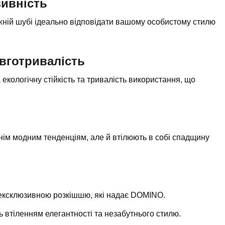
зивність
ожній шубі ідеально відповідати вашому особистому стилю
овготривалість
 екологічну стійкість та тривалість використання, що
нім модним тенденціям, але й втілюють в собі спадщину
 ексклюзивною розкішшю, які надає DOMINO.
 втіленням елегантності та незабутнього стилю.