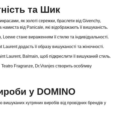
ність та Шик
рикрасами, як золоті сережки, браслети від Givenchy,
 намиста від Panicale, які відображають її вишуканість.
u, Loewe стане вираженням її стилю та індивідуальності.
t Laurent додасть її образу вишуканості та жіночності.
int Laurent, Balmain, щоб підкреслити її вишуканий стиль.
Teatro Fragranze, Dr.Vranjes створить особливу
Вироби у DOMINO
ю вишуканих хутряних виробів від провідних брендів у