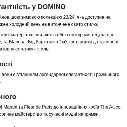
антність у DOMINO
йновішою зимовою колекцією 23/24, яка доступна на
ожен холодний день на витончене свято стилю.
ітних матеріалів, являють собою витвір мистецтва від
, та Blancha. Від бархатистої м’якості норки до затишної
торну естетику і стиль.
ості
 вони є втіленням легендарної елегантності і розкішного
.
рного
Marant та Fleur de Paris до інноваційних кроїв The Attico,
оричне майстерство та сучасні модні напрямки.