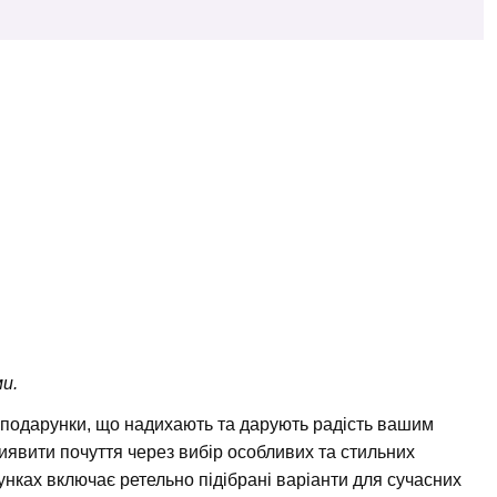
и.
подарунки, що надихають та дарують радість вашим
явити почуття через вибір особливих та стильних
нках включає ретельно підібрані варіанти для сучасних