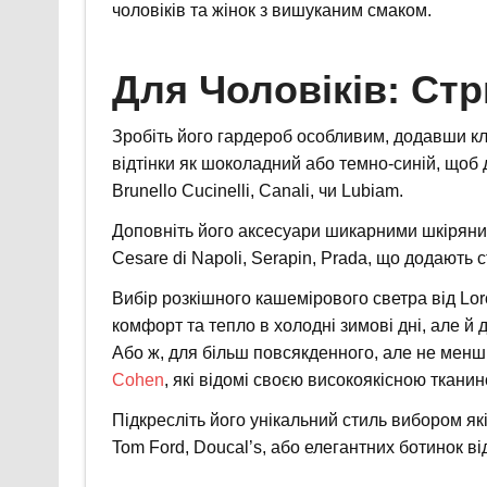
чоловіків та жінок з вишуканим смаком.
Для Чоловіків: Стр
Зробіть його гардероб особливим, додавши кл
відтінки як шоколадний або темно-синій, щоб
Brunello Cucinelli, Canali, чи Lubiam.
Доповніть його аксесуари шикарними шкіряни
Cesare di Napoli, Serapin, Prada, що додають 
Вибір розкішного кашемірового светра від Loro 
комфорт та тепло в холодні зимові дні, але й 
Або ж, для більш повсякденного, але не менш
Cohen
, які відомі своєю високоякісною ткани
Підкресліть його унікальний стиль вибором як
Tom Ford, Doucal’s, або елегантних ботинок від