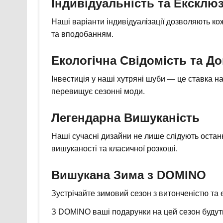
Індивідуальність та Ексклю
Наші варіанти індивідуалізації дозволяють к
та вподобанням.
Екологічна Свідомість та Д
Інвестиція у наші хутряні шуби — це ставка на
перевищує сезонні моди.
Легендарна Вишуканість
Наші сучасні дизайни не лише слідують остан
вишуканості та класичної розкоші.
Вишукана Зима з DOMINO
Зустрічайте зимовий сезон з витонченістю та
З DOMINO ваші подарунки на цей сезон будуть