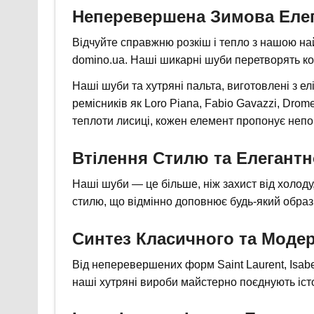
Неперевершена Зимова Елег
Відчуйте справжню розкіш і тепло з нашою на
domino.ua. Наші шикарні шуби перетворять к
Наші шуби та хутряні пальта, виготовлені з ел
ремісників як Loro Piana, Fabio Gavazzi, Drome
теплоти лисиці, кожен елемент пропонує непов
Втілення Стилю та Елегантн
Наші шуби — це більше, ніж захист від холоду,
стилю, що відмінно доповнює будь-який образ
Синтез Класичного та Моде
Від неперевершених форм Saint Laurent, Isabel 
наші хутряні вироби майстерно поєднують іст