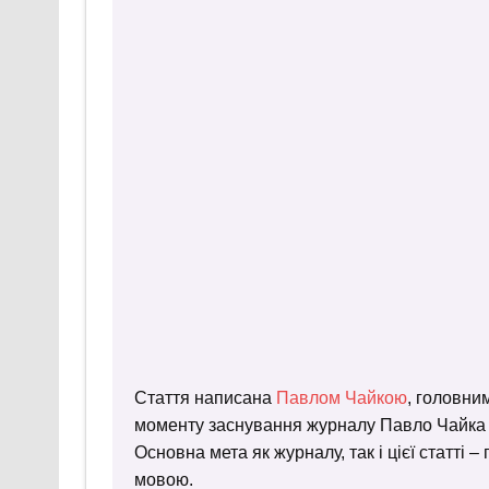
Стаття написана
Павлом Чайкою
, головни
моменту заснування журналу Павло Чайка пр
Основна мета як журналу, так і цієї статті 
мовою.