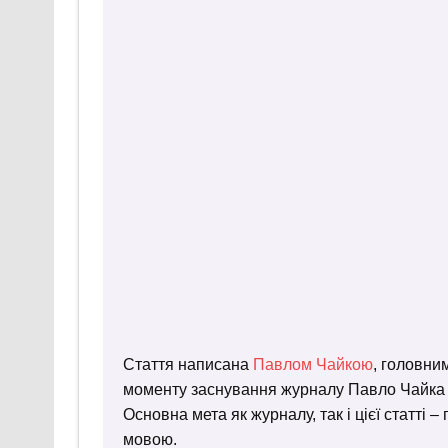
Стаття написана
Павлом Чайкою
, головни
моменту заснування журналу Павло Чайка пр
Основна мета як журналу, так і цієї статті 
мовою.