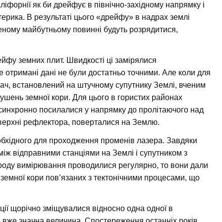
іфорнії як би дрейфує в північно-західному напрямку і
ерика. В результаті цього «дрейфу» в надрах землі
леному майбутньому повинні будуть розрядитися,
ейфу земних плит. Швидкості ці замірялися
отримані дані не були достатньо точними. Але коли для
ач, встановлений на штучному супутнику Землі, вченим
ушень земної кори. Для цього в гористих районах
 синхронно посилалися у напрямку до пролітаючого над
оверхні рефлектора, поверталися на Землю.
обхідного для проходження променів лазера. Завдяки
іж відправними станціями на Землі і супутником з
о роду вимірювання проводилися регулярно, то вони дали
земної кори пов’язаних з тектонічними процесами, що
нції щорічно зміщувалися відносно одна одної в
е вже значна величина. Спостереження останніх років