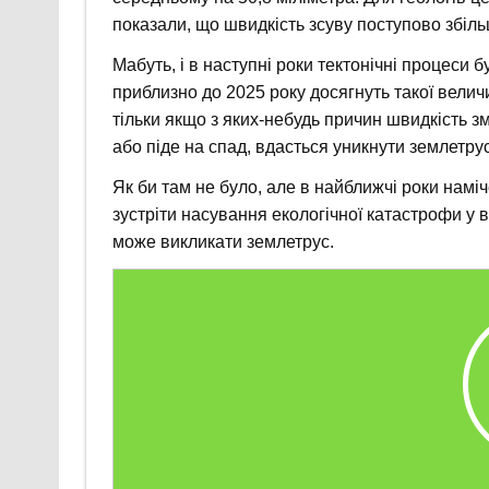
показали, що швидкість зсуву поступово збіль
Мабуть, і в наступні роки тектонічні процеси б
приблизно до 2025 року досягнуть такої велич
тільки якщо з яких-небудь причин швидкість 
або піде на спад, вдасться уникнути землетрус
Як би там не було, але в найближчі роки наміч
зустріти насування екологічної катастрофи у вс
може викликати землетрус.