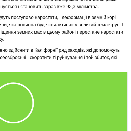
шується і становить зараз вже 93,3 міліметра.
удуть поступово наростати, і деформації в земній корі
ини, яка повинна буде «вилитися» у великий землетрус. І
зміщення земних мас в цьому районі перестане наростати
у.
ено здійснити в Каліфорнії ряд заходів, які допоможуть
еозброєнні і скоротити ті руйнування і той збиток, які