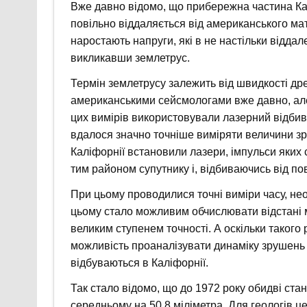
Вже давно відомо, що прибережна частина Кал
повільно віддаляється від американського мат
наростають напруги, які в не настільки відда
викликавши землетрус.
Термін землетрусу залежить від швидкості др
американськими сейсмологами вже давно, але 
цих вимірів використовували лазерний відбив
вдалося значно точніше виміряти величини зр
Каліфорнії встановили лазери, імпульси яких
тим районом супутнику і, відбиваючись від п
При цьому проводилися точні виміри часу, не
цьому стало можливим обчислювати відстані м
великим ступенем точності. А оскільки таког
можливість проаналізувати динаміку зрушень 
відбуваються в Каліфорнії.
Так стало відомо, що до 1972 року обидві ста
середньому на 50,8 міліметра. Для геологів ц