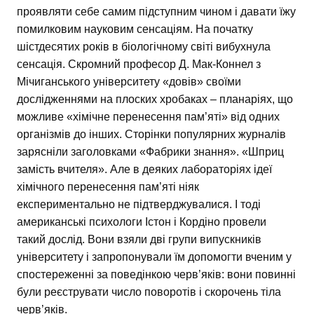
проявляти себе самим підступним чином і давати їжу
помилковим науковим сенсаціям. На початку
шістдесятих років в біологічному світі вибухнула
сенсація. Скромний професор Д. Мак-Коннел з
Мічиганського університету «довів» своїми
дослідженнями на плоских хробаках – планаріях, що
можливе «хімічне перенесення пам’яті» від одних
організмів до інших. Сторінки популярних журналів
зарясніли заголовками «Фабрики знання». «Шприц
замість вчителя». Але в деяких лабораторіях ідеї
хімічного перенесення пам’яті ніяк
експериментально не підтверджувалися. І тоді
американські психологи Істон і Кордіно провели
такий дослід. Вони взяли дві групи випускників
університету і запропонували їм допомогти вченим у
спостереженні за поведінкою черв’яків: вони повинні
були реєструвати число поворотів і скорочень тіла
черв’яків.