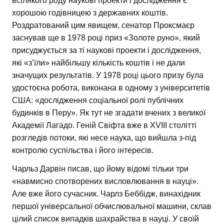
всілякого роду наукові проекти і дослідження є
хорошою годівницею з державних коштів.
Роздратований цим явищем, сенатор Проксмаєр
заснував ще в 1978 році приз «Золоте руно», який
присуджується за ті наукові проекти і дослідження,
які «з’їли» найбільшу кількість коштів і не дали
значущих результатів. У 1978 році цього призу була
удостоєна робота, виконана в одному з університетів
США: «дослідження соціальної ролі публічних
будинків в Перу». Як тут не згадати вчених з великої
Академії Лагадо. Геній Свіфта вже в XVIII столітті
розгледів потоки, які несе наука, що вийшла з-під
контролю суспільства і його інтересів.
Чарльз Дарвін писав, що йому відомі тільки три
«навмисно спотворених висловлювання в науці».
Але вже його сучасник. Чарлз Беббідж, винахідник
першої універсальної обчислювальної машини, склав
цілий список випадків шахрайства в науці. У своїй