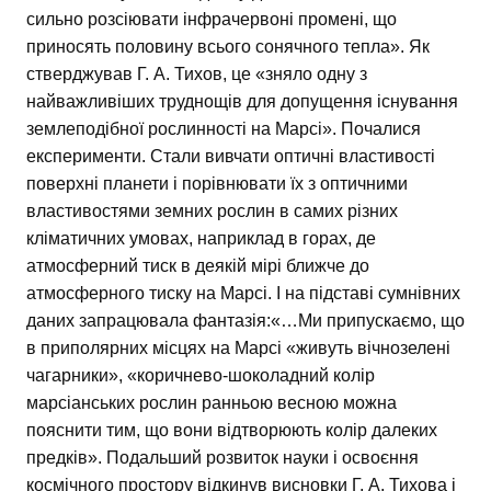
сильно розсіювати інфрачервоні промені, що
приносять половину всього сонячного тепла». Як
стверджував Г. А. Тихов, це «зняло одну з
найважливіших труднощів для допущення існування
землеподібної рослинності на Марсі». Почалися
експерименти. Стали вивчати оптичні властивості
поверхні планети і порівнювати їх з оптичними
властивостями земних рослин в самих різних
кліматичних умовах, наприклад в горах, де
атмосферний тиск в деякій мірі ближче до
атмосферного тиску на Марсі. І на підставі сумнівних
даних запрацювала фантазія:«…Ми припускаємо, що
в приполярних місцях на Марсі «живуть вічнозелені
чагарники», «коричнево-шоколадний колір
марсіанських рослин ранньою весною можна
пояснити тим, що вони відтворюють колір далеких
предків». Подальший розвиток науки і освоєння
космічного простору відкинув висновки Г. А. Тихова і