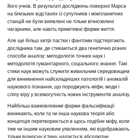
його учнів. В результаті досліджень поверхні Марса
на близьких відстанях із супутників і міжпланетних
станцій не були виявлені не тільки вічнозелені
чагарники, але навіть примітивні форми життя.
Але ще більш хитрі пастки і фантоми підстерігають
дослідника там, де стикаються два генетично різних
способи аналізу: методологія точних наук і
методологія гуманітарного, соціального знання. Такі
стики наук можуть служити живильним середовищем
для виникнення найскладніших патологій і аномалій
наукового пізнання, що породжують міфи, моди і
сліпу віру у всемогутність нових інструментів аналізу.
Найбільш важковловимі форми фальсифікації
виникають, коли та чи інша наукова теорія або
концепція перетворюється в щось подібне міфу, коли
тим чи іншим науковим уявленням, які відображають
тільки відносну істину, надається абсолютне