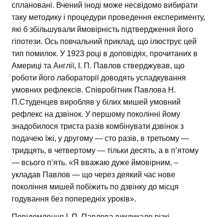
сплановані. Вчений іноді може несвідомо вибирати
таку методику і процедури проведення експерименту,
які б збільшували ймовірність підтвердження його
гіпотези. Ось повчальний приклад, що ілюструє цей
тип помилок. У 1923 році в доповідях, прочитаних в
Америці та Англії, І. П. Павлов стверджував, що
роботи його лабораторії доводять успадкування
умовних рефлексів. Співробітник Павлова Н.
П.Студенцев виробляв у білих мишей умовний
рефлекс на дзвінок. У першому поколінні йому
знадобилося триста разів комбінувати дзвінок з
подачею їжі, у другому — сто разів, в третьому —
тридцять, в четвертому — тільки десять, а в п’ятому
— всього п’ять. «Я вважаю дуже ймовірним, –
укладав Павлов — що через деякий час нове
покоління мишей побіжить по дзвінку до місця
годування без попередніх уроків».
Повідомлення І. П. Павлова викликало різкі