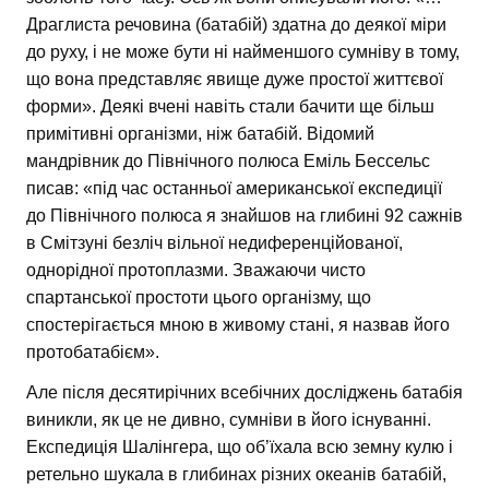
Драглиста речовина (батабій) здатна до деякої міри
до руху, і не може бути ні найменшого сумніву в тому,
що вона представляє явище дуже простої життєвої
форми». Деякі вчені навіть стали бачити ще більш
примітивні організми, ніж батабій. Відомий
мандрівник до Північного полюса Еміль Бессельс
писав: «під час останньої американської експедиції
до Північного полюса я знайшов на глибині 92 сажнів
в Смітзуні безліч вільної недиференційованої,
однорідної протоплазми. Зважаючи чисто
спартанської простоти цього організму, що
спостерігається мною в живому стані, я назвав його
протобатабієм».
Але після десятирічних всебічних досліджень батабія
виникли, як це не дивно, сумніви в його існуванні.
Експедиція Шалінгера, що об’їхала всю земну кулю і
ретельно шукала в глибинах різних океанів батабій,