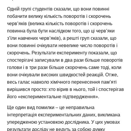
Одній групі студентів сказали, що вони повинні
побачити велику кількість поворотів і скорочень
черв’яків (велика кількість поворотів і скорочень
повинна була бути наслідком того, що ці черв’яки
з’їли навчених черв’яків), а решті груп сказали, що
вони повинні очікувати невелике число поворотів і
скорочень. Результати експерименту показали, що
спостерігачі записували в два рази більше поворотів
голови і в три рази більше скорочень саме тоді, коли
вони очікували високих швидкостей реакцій. Отже,
весь галас навколо хімічного перенесення пам’яті
вирішився просто: хто вірив в нього, той і спостерігав
його «експериментальне підтвердження».
Ще один вид помилки – це неправильна
інтерпретація експериментальних даних, викликана
упередженою установкою дослідника. У цих умовах
результати досліду не ведуть за собою думку