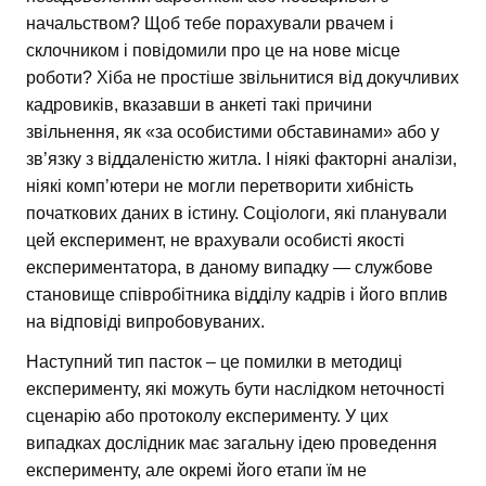
начальством? Щоб тебе порахували рвачем і
склочником і повідомили про це на нове місце
роботи? Хіба не простіше звільнитися від докучливих
кадровиків, вказавши в анкеті такі причини
звільнення, як «за особистими обставинами» або у
зв’язку з віддаленістю житла. І ніякі факторні аналізи,
ніякі комп’ютери не могли перетворити хибність
початкових даних в істину. Соціологи, які планували
цей експеримент, не врахували особисті якості
експериментатора, в даному випадку — службове
становище співробітника відділу кадрів і його вплив
на відповіді випробовуваних.
Наступний тип пасток – це помилки в методиці
експерименту, які можуть бути наслідком неточності
сценарію або протоколу експерименту. У цих
випадках дослідник має загальну ідею проведення
експерименту, але окремі його етапи їм не