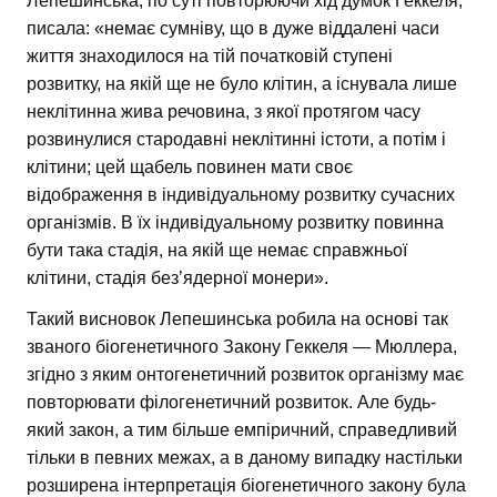
Лепешинська, по суті повторюючи хід думок Геккеля,
писала: «немає сумніву, що в дуже віддалені часи
життя знаходилося на тій початковій ступені
розвитку, на якій ще не було клітин, а існувала лише
неклітинна жива речовина, з якої протягом часу
розвинулися стародавні неклітинні істоти, а потім і
клітини; цей щабель повинен мати своє
відображення в індивідуальному розвитку сучасних
організмів. В їх індивідуальному розвитку повинна
бути така стадія, на якій ще немає справжньої
клітини, стадія без’ядерної монери».
Такий висновок Лепешинська робила на основі так
званого біогенетичного Закону Геккеля — Мюллера,
згідно з яким онтогенетичний розвиток організму має
повторювати філогенетичний розвиток. Але будь-
який закон, а тим більше емпіричний, справедливий
тільки в певних межах, а в даному випадку настільки
розширена інтерпретація біогенетичного закону була