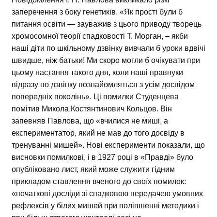
заперечення з боку генетиків. «Як прості були б
питання освіти — зауважив з цього приводу творець
хромосомної теорії спадковості Т. Морган, – якби
наші діти по шкільному дзвінку вивчали б уроки вдвічі
швидше, ніж батьки! Ми скоро могли б очікувати при
цьому настання такого дня, коли наші правнуки
відразу по дзвінку познайомляться з усім досвідом
попередніх поколінь». Ці помилки Студенцева
помітив Микола Костянтинович Кольцов. Він
запевняв Павлова, що «вчилися не миші, а
експериментатор, який не мав до того досвіду в
тренуванні мишей». Нові експерименти показали, що
висновки помилкові, і в 1927 році в «Правді» було
опубліковано лист, який може служити гідним
прикладом ставлення вченого до своїх помилок:
«початкові досліди зі спадковою передачею умовних
рефлексів у білих мишей при поліпшенні методики і