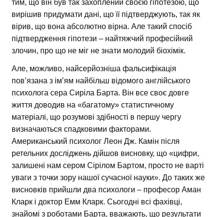
тим, що він був так захоплений своєю гіпотезою, що
вирішив придумати дані, що її підтверджують, так як
вірив, що вона абсолютно вірна. Але такий спосіб
підтвердження гіпотези – найтяжчий професійний
злочин, про що не міг не знати молодий біохімік.
Але, можливо, найсерйозніша фальсифікація
пов’язана з ім’ям найбільш відомого англійського
психолога сера Сиріла Барта. Він все своє довге
життя доводив на «багатому» статистичному
матеріалі, що розумові здібності в першу чергу
визначаються спадковими факторами.
Американський психолог Леон Дж. Камін після
ретельних досліджень дійшов висновку, що «цифри,
залишені нам сером Сірілом Бартом, просто не варті
уваги з точки зору нашої сучасної науки». До таких же
висновків прийшли два психологи – професор Аман
Кларк і доктор Емм Кларк. Сьогодні всі фахівці,
знайомі з роботами Барта, вважають, що результати