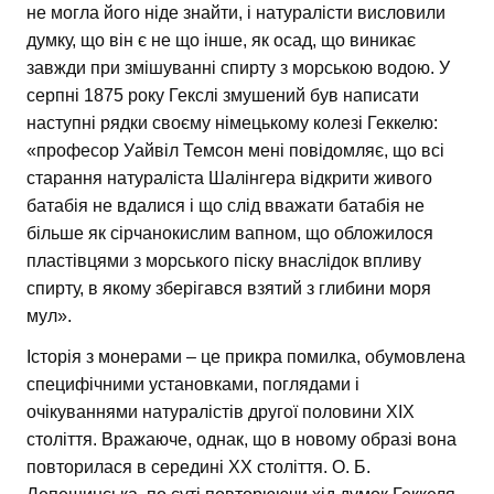
не могла його ніде знайти, і натуралісти висловили
думку, що він є не що інше, як осад, що виникає
завжди при змішуванні спирту з морською водою. У
серпні 1875 року Гекслі змушений був написати
наступні рядки своєму німецькому колезі Геккелю:
«професор Уайвіл Темсон мені повідомляє, що всі
старання натураліста Шалінгера відкрити живого
батабія не вдалися і що слід вважати батабія не
більше як сірчанокислим вапном, що обложилося
пластівцями з морського піску внаслідок впливу
спирту, в якому зберігався взятий з глибини моря
мул».
Історія з монерами – це прикра помилка, обумовлена
специфічними установками, поглядами і
очікуваннями натуралістів другої половини XIX
століття. Вражаюче, однак, що в новому образі вона
повторилася в середині XX століття. О. Б.