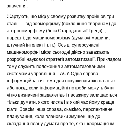
значення.
Жартують, що міф у своєму розвитку пройшов три
стадії — від зооморфізму (поклоніння тваринам) до
антропоморфізму (боги Стародавньої Греції) і,
нарешті, до машиноморфізму (думаючі машини,
штучний інтелект і т. п.). Ось ці суперсучасні
машиноморфні міфи сьогодні дійсно заважають
розробці наукової стратегії автоматизації. Прикладом
тому служить положення з автоматизованими
системами управління – АСУ. Одна справа –
інформаційна система для покупки квитків на літак
або поїзд, коли інформаційні потреби можуть бути
чітко визначені заздалегідь і пасажиру залишається
тільки думати, якого числа і в який час йому краще
їхати. Зовсім інша справа, скажімо, перспективне
планування, коли плановики змушені ще до
складання плану думати про те, яка інформація їм