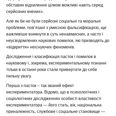
обставин відхилення цілком можливі навіть серед
серйозних вчених».
Але як би не були серйозні соціальні та моральні
проблеми, пов’язані з умисною фальсифікацією, ще
важливіше вникнути в суть ненавмисних, а часто і
неусвідомлених наукових помилок, які призводять до
«відкриття» неіснуючих феноменів.
Дослідження і класифікація пасток і помилок в
науковому і, зокрема, експериментальному пізнанні
тільки в останні роки стали привертати до себе
пильну увагу.
Перша з пасток – так званий ефект
експериментатора. Відомо, що в психологічних і
соціологічних дослідженнях особисті властивості
експериментатора — його стать, вік, національна
приналежність, службове і соціальне становище —