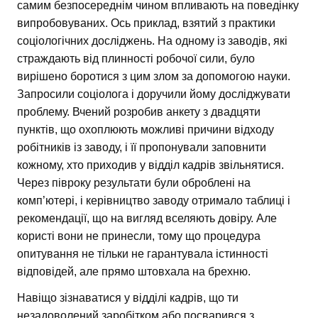
самим безпосереднім чином впливають на поведінку
випробовуваних. Ось приклад, взятий з практики
соціологічних досліджень. На одному із заводів, які
страждають від плинності робочої сили, було
вирішено боротися з цим злом за допомогою науки.
Запросили соціолога і доручили йому досліджувати
проблему. Вчений розробив анкету з двадцяти
пунктів, що охоплюють можливі причини відходу
робітників із заводу, і її пропонували заповнити
кожному, хто приходив у відділ кадрів звільнятися.
Через півроку результати були оброблені на
комп’ютері, і керівництво заводу отримало таблиці і
рекомендації, що на вигляд вселяють довіру. Але
користі вони не принесли, тому що процедура
опитування не тільки не гарантувала істинності
відповідей, але прямо штовхала на брехню.
Навіщо зізнаватися у відділі кадрів, що ти
незадоволений заробітком або посварився з