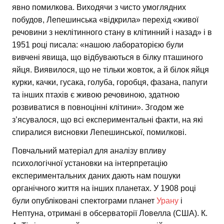
явно помилкова. Виходячи з чисто умоглядних
побудов, Лепешинська «відкрила» перехід «живої
речовини з неклітинного стану в клітинний і назад» і в
1951 році писала: «нашою лабораторією були
вивчені явища, що відбуваються в білку пташиного
яйця. Виявилося, що не тільки жовток, а й білок яйця
курки, качки, гусака, голуба, горобця, фазана, папуги
та інших птахів є живою речовиною, здатною
розвиватися в повноцінні клітини». Згодом же
з’ясувалося, що всі експериментальні факти, на які
спиралися висновки Лепешинської, помилкові.
Повчальний матеріал для аналізу впливу
психологічної установки на інтерпретацію
експериментальних даних дають нам пошуки
органічного життя на інших планетах. У 1908 році
були опубліковані спектограми планет
Урану
і
Нептуна, отримані в обсерваторії Ловелла (США). К.