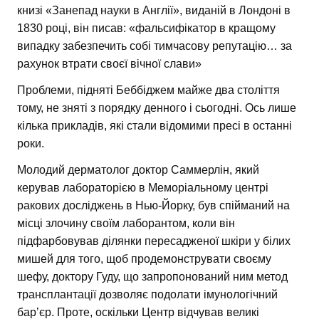
книзі «Занепад науки в Англії», виданій в Лондоні в
1830 році, він писав: «фальсифікатор в кращому
випадку забезпечить собі тимчасову репутацію… за
рахунок втрати своєї вічної слави»
Проблеми, підняті Беббіджем майже два століття
тому, не зняті з порядку денного і сьогодні. Ось лише
кілька прикладів, які стали відомими пресі в останні
роки.
Молодий дерматолог доктор Саммерлін, який
керував лабораторією в Меморіальному центрі
ракових досліджень в Нью-Йорку, був спійманий на
місці злочину своїм лаборантом, коли він
підфарбовував ділянки пересадженої шкіри у білих
мишей для того, щоб продемонструвати своєму
шефу, доктору Гуду, що запропонований ним метод
трансплантації дозволяє подолати імунологічний
бар’єр. Проте, оскільки Центр відчував великі