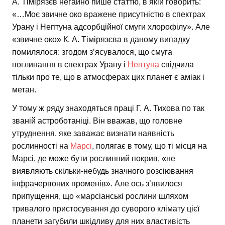
А. Тімірязєв негайно пише статтю, в якій говорить:
«…Моє звичне око вражене присутністю в спектрах
Урану і Нептуна адсорбційної смуги хлорофілу». Але
«звичне око» К. А. Тімірязєва в даному випадку
помилялося: згодом з’ясувалося, що смуга
поглинання в спектрах Урану і
Нептуна
свідчила
тільки про те, що в атмосферах цих планет є аміак і
метан.
У тому ж ряду знаходяться праці Г. А. Тихова по так
званій астроботаніці. Він вважав, що головне
утруднення, яке заважає визнати наявність
рослинності на
Марсі
, полягає в тому, що ті місця на
Марсі, де може бути рослинний покрив, «не
виявляють скільки-небудь значного розсіювання
інфрачервоних променів». Але ось з’явилося
припущення, що «марсіанські рослини шляхом
тривалого пристосування до суворого клімату цієї
планети загубили шкідливу для них властивість