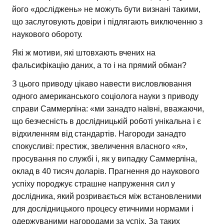
його «досліджень» не можуть бути визнані такими,
що заслуговують довіри і підлягають виключенню з
наукового обороту.
Які ж мотиви, які штовхають вчених на
фальсифікацію даних, а то і на прямий обман?
З цього приводу цікаво навести висловлювання
одного американського соціолога науки з приводу
справи Саммерліна: «ми занадто наївні, вважаючи,
що безчесність в дослідницькій роботі унікальна і є
відхиленням від стандартів. Нагороди занадто
спокусливі: престиж, звеличення власного «я»,
просування по службі і, як у випадку Саммерліна,
оклад в 40 тисяч доларів. Прагнення до наукового
успіху породжує страшне напруження сил у
дослідника, який розривається між встановленими
для дослідницького процесу етичними нормами і
одержуваними нагородами за успіх. За таких