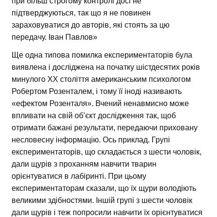
при більш строгому контролі досі не
підтверджуються, так що я не повинен
зараховуватися до авторів, які стоять за цю
передачу. Іван Павлов»
Ще одна типова помилка експериментаторів була
виявлена і досліджена на початку шістдесятих років
минулого ХХ століття американським психологом
Робертом Розенталем, і тому її іноді називають
«ефектом Розенталя». Вчений ненавмисно може
впливати на свій об’єкт дослідження так, щоб
отримати бажані результати, передаючи приховану
несловесну інформацію. Ось приклад. Групі
експериментаторів, що складається з шести чоловік,
дали щурів з проханням навчити тварин
орієнтуватися в лабіринті. При цьому
експериментаторам сказали, що їх щури володіють
великими здібностями. Іншій групі з шести чоловік
дали щурів і теж попросили навчити їх орієнтуватися