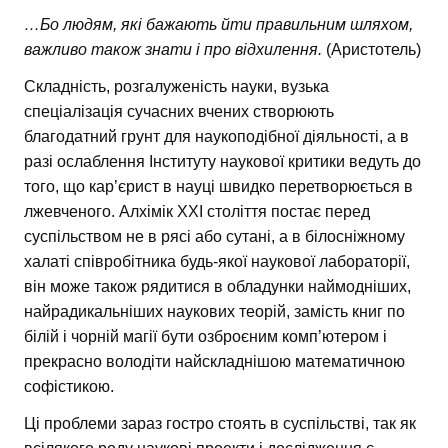
…Бо людям, які бажають йти правильним шляхом,
важливо також знати і про відхилення.
(Аристотель)
Складність, розгалуженість науки, вузька
спеціалізація сучасних вчених створюють
благодатний грунт для наукоподібної діяльності, а в
разі ослаблення Інституту наукової критики ведуть до
того, що кар’єрист в науці швидко перетворюється в
лжевченого. Алхімік XXI століття постає перед
суспільством не в рясі або сутані, а в білосніжному
халаті співробітника будь-якої наукової лабораторії,
він може також рядитися в обладунки наймодніших,
найрадикальніших наукових теорій, замість книг по
білій і чорній магії бути озброєним комп’ютером і
прекрасно володіти найскладнішою математичною
софістикою.
Ці проблеми зараз гостро стоять в суспільстві, так як