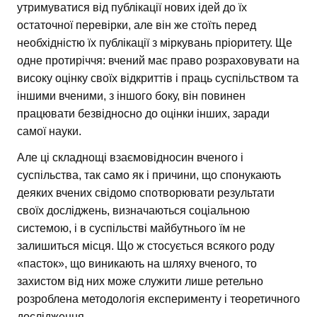
утримуватися від публікації нових ідей до їх
остаточної перевірки, але він же стоїть перед
необхідністю їх публікації з міркувань пріоритету. Ще
одне протиріччя: вчений має право розраховувати на
високу оцінку своїх відкриттів і праць суспільством та
іншими вченими, з іншого боку, він повинен
працювати безвідносно до оцінки інших, заради
самої науки.
Але ці складнощі взаємовідносин вченого і
суспільства, так само як і причини, що спонукають
деяких вчених свідомо спотворювати результати
своїх досліджень, визначаються соціальною
системою, і в суспільстві майбутнього їм не
залишиться місця. Що ж стосується всякого роду
«пасток», що виникають на шляху вченого, то
захистом від них може служити лише ретельно
розроблена методологія експерименту і теоретичного
дослідження.