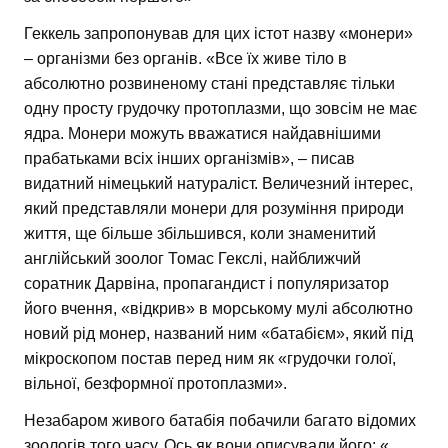
Геккель запропонував для цих істот назву «монери»
– організми без органів. «Все їх живе тіло в
абсолютно розвиненому стані представляє тільки
одну просту грудочку протоплазми, що зовсім не має
ядра. Монери можуть вважатися найдавнішими
прабатьками всіх інших організмів», – писав
видатний німецький натураліст. Величезний інтерес,
який представляли монери для розуміння природи
життя, ще більше збільшився, коли знаменитий
англійський зоолог Томас Гекслі, найближчий
соратник Дарвіна, пропагандист і популяризатор
його вчення, «відкрив» в морському мулі абсолютно
новий рід монер, названий ним «батабієм», який під
мікроскопом постав перед ним як «грудочки голої,
вільної, безформної протоплазми».
Незабаром живого батабія побачили багато відомих
зоологів того часу. Ось як вони описували його: «…