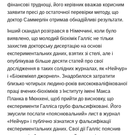
фінансові труднощі, його керівник вважав корисним
заявити пресі до остаточної перевірки методу, що
доктор Саммерлін отримав обнадійливі результати.
Інший скандал розігрався в Німеччині, коли було
виявлено, що молодий біохімік Галліс не тільки
захистив докторську дисертацію на основі
експериментальних даних, взятих зі стелі, але і
опублікував більше десяти статей про свої
дослідження в таких солідних журналах, як «Нейчур»
і «Біокемікел джорнел». Знадобилося затратити
близько чотирьох людино-років висококваліфікованої
праці вчених-біохіміків з Інституту імені Макса
Планка в Мюнхені, щоб прийти до висновку, що
експерименти Галліса грубо фальсифіковані. Його
змусили послати «пояснювальний» лист в журнал
«Нейчур» і публічно зізнатися у фальсифікації
експериментальних даних. Свої дії Галліс пояснив