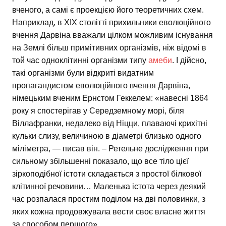
вченого, а самі є проекцією його теоретичних схем.
Наприклад, в XIX столітті прихильники еволюційного
вчення Дарвіна вважали цілком можливим існування
на Землі більш примітивних організмів, ніж відомі в
той час одноклітинні організми типу
амеби
. І дійсно,
такі організми були відкриті видатним
пропагандистом еволюційного вчення Дарвіна,
німецьким вченим Ернстом Геккелем: «навесні 1864
року я спостерігав у Середземному морі, біля
Віллафранки, недалеко від Ніцци, плаваючі крихітні
кульки слизу, величиною в діаметрі близько одного
міліметра, — писав він. – Ретельне дослідження при
сильному збільшенні показало, що все тіло цієї
зіркоподібної істоти складається з простої білкової
клітинної речовини… Маленька істота через деякий
час розпалася простим поділом на дві половинки, з
яких кожна продовжувала вести своє власне життя
за способом першого»