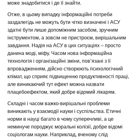
може знадобитися і де її знайти.
Отже, в цьому випадку інформаційні потреби
заздалегідь не можуть бути чітко визначені і АСУ
здатні бути лише допоміжним засобом, зручним
інструментом, а зовсім не пристроєм, вирішальним
завдання. Надія на АСУ в цих ситуаціях – просто
данина моді, міфу. Часом нова інформаційна
технологія і організаційні зміни, пов’язані з її
впровадженням, дійсно створюють психологічний
клімат, що сприяє підвищенню продуктивності праці,
але виникаючий тут ефект можна назвати
плацебоефектом, який добре відомий лікарям.
Складні і часом важко-вирішальні проблеми
виникають у взаємодії науки і суспільства. Етичні
норми в науці багато в чому суперечливі, а це
неминуче породжує моральні колізії, добре відомі
соціологам науки. Наприклад, вченому слід