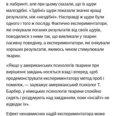
в лабіринті, але при цьому сказали, що їх щури
малоздібні. «Здібні» щури показали значно кращі
результати, ніж «нездібні». Насправді ж щури були
одного і того ж посліду. Фактично експериментатори,
які очікували поганих результатів від своїх щурів,
поводилися з ними так, що викликали у тварин
пасивну поведінку, а експериментатори, які очікували
хороших результатів, якимось чином стимулювали
тварин.
«Якщо у американських психологів тварини при
вирішенні завдань носяться взад і вперед, щоб
продемонструвати експериментатору метод проб і
помилок, — зауважує американський психолог Т.
Барбер, у німецьких психологів тварини спокійно
сидять і роздумують над завданням, поки «інсайт» не
відвідає їх».
Ефект ненавмисних надій експериментатора може