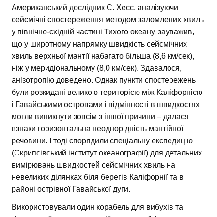
Американський дослідник С. Хесс, аналізуючи
сейсмічні спостереження методом заломлених хвиль
у північно-східній частині Тихого океану, зауважив,
що у широтному напрямку швидкість сейсмічних
хвиль верхньої мантії набагато більша (8,6 км/сек),
ніж у меридіональному (8,0 км/сек). Здавалося,
анізотропію доведено. Однак пункти спостережень
були розкидані великою територією між Каліфорнією
і Гавайськими островами і відмінності в швидкостях
могли виникнути зовсім з іншої причини – далася
взнаки горизонтальна неоднорідність мантійної
речовини. І тоді спорядили спеціальну експедицію
(Скрипсівський інститут океанографії) для детальних
вимірювань швидкостей сейсмічних хвиль на
невеликих ділянках біля берегів Каліфорнії та в
районі острівної Гавайської дуги.
Використовували один корабель для вибухів та