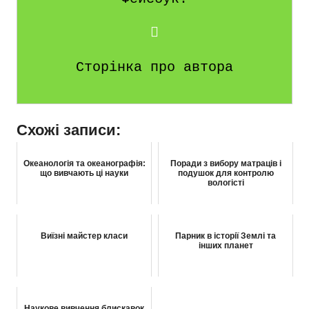
Сторінка про автора
Схожі записи:
Океанологія та океанографія:
Поради з вибору матраців і
що вивчають ці науки
подушок для контролю
вологісті
Виїзні майстер класи
Парник в історії Землі та
інших планет
Наукове вивчення блискавок