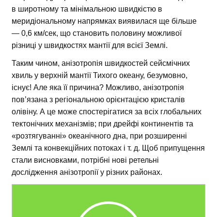
в широтному та мінімальною швидкістю в
меридіональному напрямках виявилася ще більше
— 0,6 км/сек, що становить половину можливої
різниці у швидкостях мантії для всієї Землі.
Таким чином, анізотропія швидкостей сейсмічних
хвиль у верхній мантії Тихого океану, безумовно,
існує! Але яка її причина? Можливо, анізотропія
пов’язана з регіональною орієнтацією кристалів
олівіну. А це може спостерігатися за всіх глобальних
тектонічних механізмів; при дрейфі континентів та
«розтягуванні» океанічного дна, при розширенні
Землі та конвекційних потоках і т. д. Щоб припущення
стали висновками, потрібні нові ретельні
дослідження анізотропії у різних районах.