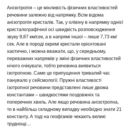
Анізотропія – це мінливість фізичних властивостей
речовини залежно від напрямку. Всім відома
анізотропія кристалів. Так, у олівіну в напрямку однієї
кристалографічної осі швидкість розповсюдження
звуку 9,87 км/сек, а в напрямі іншої – лише 7,73 км/
сек. Але в породі окремі кристали орієнтовані
хаотично, і можна вважати, що, у середньому,
переважних напрямів у зміні фізичних властивостей
нічого очікувати, тобто речовина виявиться
ізотропною. Саме це припущення тривалий час
панувало у сейсмології. Пружні властивості
ізотропної речовини представлені лише двома
константами – швидкостями поздовжніх та
поперечних хвиль. Але якщо речовина анізотропна,
то в найбільш складному випадку необхідно знати 21
константу. А тоді на геофізиків чекають великі
труднощі…