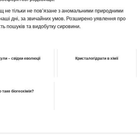
ищ не тільки не пов’язане з аномальними природними
 наші дні, за звичайних умов. Розширено уявлення про
ь пошуків та видобутку сировини.
ули – свідки еволюції
Кристалогідрати в хімії
 таке біогеохімія?