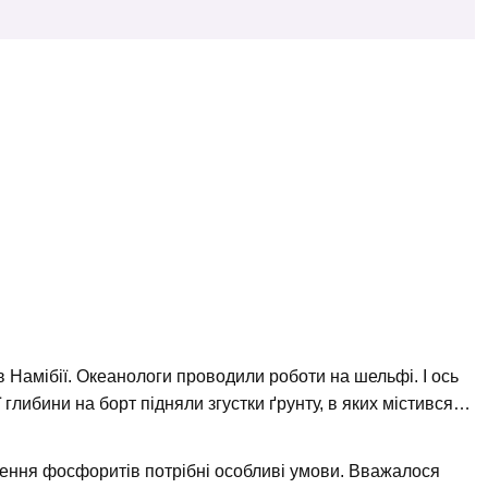
в Намібії. Океанологи проводили роботи на шельфі. І ось
 глибини на борт підняли згустки ґрунту, в яких містився…
рення фосфоритів потрібні особливі умови. Вважалося