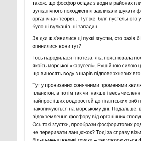
також, що фосфор осідає з води в районах гл
вулканічного походження закликали шукати фо
органічна» теорія… Тут же, біля пустельного
було ні вулканів, ні западин.
Звідки ж з’явилися ці пухкі згустки, сто разі
опинилися вони тут?
І ось народилася гіпотеза, яка пояснювала п
якоїсь морської «каруселі». Рушійною силою ц
що виносять воду з шарів підповерхневих вгор
Тут у пронизаних сонячними променями хвил
планктон, а потім так чи інакше і весь численн
найпростіших водоростей до гігантських риб 
накопичуються на морському дні. Подальше, в
відокремлення фосфору від органічних сполук.
Ось такі згустки, прообрази фосфоритових род
не переривати ланцюжок? Тоді за справу візьму
більш-менш великі грудки – так утворюються