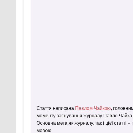
Стаття написана
Павлом Чайкою
, головни
моменту заснування журналу Павло Чайка пр
Основна мета як журналу, так і цієї статті 
мовою.