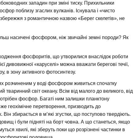
ибоководних западин при зміні тиску. Прихильники
сфор поблизу згаслих вулканів. Існувала і «чисто
 узбережжя з романтичною назвою «Берег скелетів», не
в більш насичені фосфором, ніж звичайні земні породи? Як
оходження фосфоритів, що утворилися внаслідок роботи
ієї дивовижної «каруселі» можна вважати берегові течії,
у, в зону активного фотосинтезу.
ях розчиненим у воді фосфором живиться спочатку
ий тваринний світ океану. Всім від малого до великого, від
потрібен фосфор. Багаті ним залишки планктону
же геохімічне перетворення, призводить до
 Він збирається в м’які згустки, що поступово твердіють.
овищ і були підняті на борт човна. А що станеться, якщо
ться хвилі, які зберуть поки що розрізнені частинки в
 фосфоритові родовища.