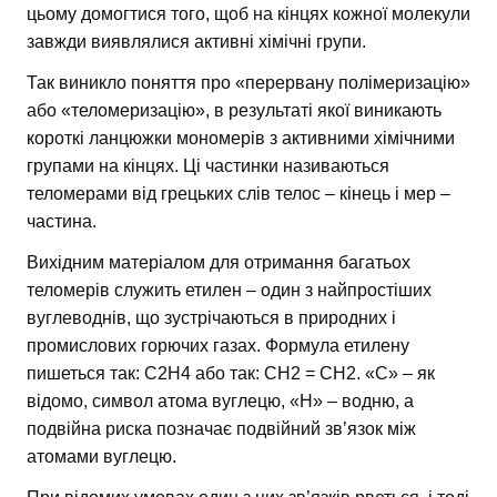
цьому домогтися того, щоб на кінцях кожної молекули
завжди виявлялися активні хімічні групи.
Так виникло поняття про «перервану полімеризацію»
або «теломеризацію», в результаті якої виникають
короткі ланцюжки мономерів з активними хімічними
групами на кінцях. Ці частинки називаються
теломерами від грецьких слів телос – кінець і мер –
частина.
Вихідним матеріалом для отримання багатьох
теломерів служить етилен – один з найпростіших
вуглеводнів, що зустрічаються в природних і
промислових горючих газах. Формула етилену
пишеться так: С2Н4 або так: СН2 = СН2. «С» – як
відомо, символ атома вуглецю, «Н» – водню, а
подвійна риска позначає подвійний зв’язок між
атомами вуглецю.