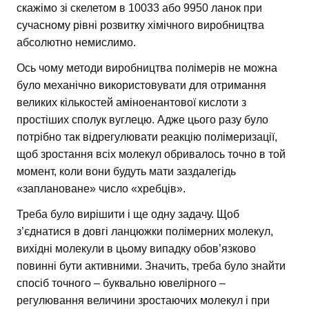
скажімо зі скелетом в 10033 або 9950 ланок при
сучасному рівні розвитку хімічного виробництва
абсолютно немислимо.
Ось чому методи виробництва полімерів не можна
було механічно використовувати для отримання
великих кількостей аміноенантової кислоти з
простіших сполук вуглецю. Адже цього разу було
потрібно так відрегулювати реакцію полімеризації,
щоб зростання всіх молекул обривалось точно в той
момент, коли вони будуть мати заздалегідь
«заплановане» число «хребців».
Треба було вирішити і ще одну задачу. Щоб
з’єднатися в довгі ланцюжки полімерних молекул,
вихідні молекули в цьому випадку обов’язково
повинні бути активними. Значить, треба було знайти
спосіб точного – буквально ювелірного –
регулювання величини зростаючих молекул і при