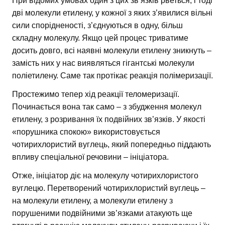
При відомих умовах один з цих зв’язків рветься, і тоді
дві молекули етилену, у кожної з яких з’явилися вільні
сили спорідненості, з’єднуються в одну, більш
складну молекулу. Якщо цей процес триватиме
досить довго, всі наявні молекули етилену зникнуть –
замість них у нас виявляться гігантські молекули
поліетилену. Саме так протікає реакція полімеризації.
Простежимо тепер хід реакції теломеризації.
Починається вона так само – з збудження молекул
етилену, з розривання їх подвійних зв’язків. У якості
«порушника спокою» використовується
чотирихлористий вуглець, який попередньо піддають
впливу спеціальної речовини – ініціатора.
Отже, ініціатор діє на молекулу чотирихлористого
вуглецю. Перетворений чотирихлористий вуглець –
на молекули етилену, а молекули етилену з
порушеними подвійними зв’язками атакують ще