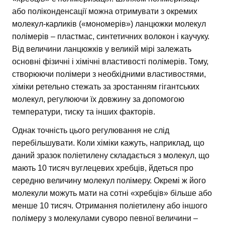
або поліконденсації можна отримувати з окремих
молекул-карликів («мономерів») ланцюжки молекул
полімерів – пластмас, синтетичних волокон і каучуку.
Від величини ланцюжків у великій мірі залежать
основні фізичні і хімічні властивості полімерів. Тому,
створюючи полімери з необхідними властивостями,
хіміки ретельно стежать за зростанням гігантських
молекул, регулюючи їх довжину за допомогою
температури, тиску та інших факторів.
Однак точність цього регулювання не слід
перебільшувати. Коли хіміки кажуть, наприклад, що
даний зразок поліетилену складається з молекул, що
мають 10 тисяч вуглецевих хребців, йдеться про
середню величину молекул полімеру. Окремі ж його
молекули можуть мати на сотні «хребців» більше або
менше 10 тисяч. Отримання поліетилену або іншого
полімеру з молекулами суворо певної величини –