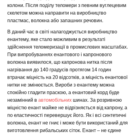
колони. Після поділу теломери з певним вуглецевим
скелетом можна направити на виробництво
пластмас, волокна або запашних речовин.
В даний час в світі налагоджується виробництво
енантему, яке стало можливим в результаті
здійснення теломеризації в промислових масштабах.
При випробуваннях енантового і капронового
волокна виявилося, що капронова нитка після
нагрівання до 140 градусів протягом 14 годин
втрачає міцність на 20 відсотків, а міцність енантової
нитки не змінюється. Вироби з енантему можна
спокійно гладити праскою, а енантовий корд буде
незамінний в
автомобільних
шинах. За розривною
міцністю енант майже не відрізняється від капрону, а
по еластичності перевершує його. Як і всі синтетичні
волокна, енант не гниє і може бути використаний для
виготовлення рибальських сіток. Енант – не єдине