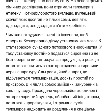
вчених і інженерів по всьому світу. На основі фізико-
хімічних досліджень вони отримали теломери з
етилену і чотирихлористого вуглецю, вуглецевий
скелет яких досягав не тільки семи, дев’яти,
одинадцяти, але двадцяти п’яти «хребців».
Чимало потрудилися вчені та інженери, щоб
створити безперервно діючу установку, яка могла б
стати зразком сучасного потокового виробництва. У
таку установку постійно подається сировина і з неї
безперервно вивантажується продукція, а реакція
встигає закінчитись за час проходження сировини
через апаратуру. Сам реакційний апарат, де
відбувається теломеризація, досить простий по
пристрою. Він являє собою змійовик, занурений в
киплячу воду. Проходячи через змійовик, етилен і
чотирихлористий вуглець, оброблений ініціатором,
встигають прореагувати, і отримана суміш
теломеров надходить на розділення в спеціальні