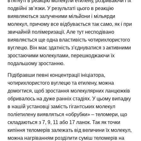
втягнуті в реакцію молекули етилену, розриваючи і їх
подвійні зв’язки. У результаті цього в реакцію
виявляються залученими мільйони і мільярди
молекул, причому все відбувається так само, як і при
звичайній полімеризації. Але тут несподівано
виявляється ще одна властивість чотирихлористого
вуглецю. Він має здатність з’єднуватися з активними
зростаючими молекулами, перешкоджаючи їх
подальшому зростанню.
Підібравши певні концентрації ініціатора,
чотирихлористого вуглецю та етилену, можна
домогтися, щоб зростання молекулярних ланцюжків
обривалось на дуже ранніх стадіях. У цьому випадку
в нашій установці замість гігантських молекул
поліетилену виявляться «обрубки» – теломери, що
складаються з 7, 9, 11 або 17 ланок. Так як точки
кипіння теломерів залежать від величини їх молекул,
можна нагріванням розділити суміш теломерів на