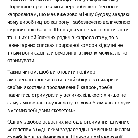
Порівняно просто хіміки переробляють бензол в
капролактам, що має вже зовсім іншу будову, завдяки
чому виробництво капрону і забезпечено величезною
сировинною базою. Що ж до аміноенантової кислоти
та інших найближчих родичів капролактаму, то в
інвентарних списках природної комори відсутні не
тільки вони самі, а й речовини, з яких їх можна легко
отримувати.
Таким чином, щоб виготовити полімер
аміноенантової кислоти, який обіцяє затьмарити
своїми якостями прославлений капрон, треба
навчитись отримувати у великих кількостях якщо не
саму аміноенантову кислоту, то хоча б хімічні сполуки
з «семихребцевим скелетом».
Одним з добре освоєних методів отримання штучних
«скелетів» з будь-яким заздалегідь наміченим числом
«хребців» є полімеризація. Шляхом полімеризації