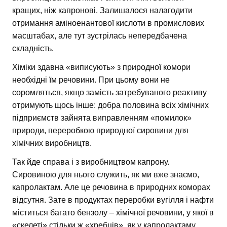
кращих, ніж капронові. Залишалося налагодити
отримання аміноенантової кислоти в промислових
масштабах, але тут зустрілась непередбачена
складність.
Хіміки здавна «виписують» з природної комори
необхідні їм речовини. При цьому вони не
соромляться, якщо замість затребуваного реактиву
отримують щось інше: добра половина всіх хімічних
підприємств зайнята виправленням «помилок»
природи, переробкою природної сировини для
хімічних виробництв.
Так йде справа і з виробництвом капрону.
Сировиною для нього служить, як ми вже знаємо,
капролактам. Але це речовина в природних коморах
відсутня. Зате в продуктах переробки вугілля і нафти
міститься багато бензолу – хімічної речовини, у якої в
«скелеті» стільки ж «хребців», як у капролактаму.