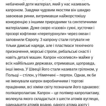
небачений доти матеріал, який у нас називають
капроном. Завдяки чудовим якостям він швидко
завоював ринки, витримавши найжорстокішу
конкуренцію з іншими природними та синтетичними
матеріалами. Дуже скоро «газові» сукні, хусточки і
прозорі кофтинки «перепурхнули» через океан і
заповнили Європу. З капрону стали готувати не
тільки дамські наряди, але і пластмаси технічного
призначення, морські стропи, рибальські снасті і
навіть деталі машин. Капрон «оселився» майже у
всіх найбільших державах, отримавши, щоправда,
інші імена. У Швеції його стали називати грілоном, у
Польщі – стілон, у Німеччині – перлон. Однак, як би
не іменували капрон виробничники і торгові
працівники, всі хіміки світу позначали його однаково:
полікапролактам. Капрон – це полімер капролактаму,
молекула якого складається з шести атомів вуглецю,
одинадцяти атомів водню, одного атома азоту і