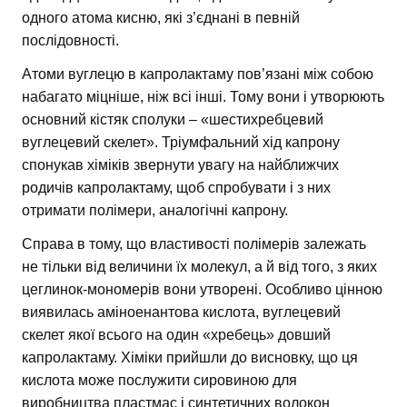
одного атома кисню, які з’єднані в певній
послідовності.
Атоми вуглецю в капролактаму пов’язані між собою
набагато міцніше, ніж всі інші. Тому вони і утворюють
основний кістяк сполуки – «шестихребцевий
вуглецевий скелет». Тріумфальний хід капрону
спонукав хіміків звернути увагу на найближчих
родичів капролактаму, щоб спробувати і з них
отримати полімери, аналогічні капрону.
Справа в тому, що властивості полімерів залежать
не тільки від величини їх молекул, а й від того, з яких
цеглинок-мономерів вони утворені. Особливо цінною
виявилась аміноенантова кислота, вуглецевий
скелет якої всього на один «хребець» довший
капролактаму. Хіміки прийшли до висновку, що ця
кислота може послужити сировиною для
виробництва пластмас і синтетичних волокон