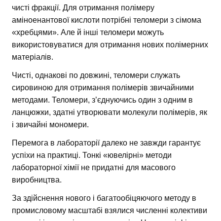
чисті фракції. Для отримання полімеру
аміноенантової кислоти потрібні теломери з сімома
«хребцями». Але й інші теломери можуть
використовуватися для отримання нових полімерних
матеріалів.
Чисті, однакові по довжині, теломери служать
сировиною для отримання полімерів звичайними
методами. Теломери, з’єднуючись один з одним в
ланцюжки, здатні утворювати молекули полімерів, як
і звичайні мономери.
Перемога в лабораторії далеко не завжди гарантує
успіхи на практиці. Тонкі «ювелірні» методи
лабораторної хімії не придатні для масового
виробництва.
За здійснення нового і багатообіцяючого методу в
промисловому масштабі взялися численні колективи