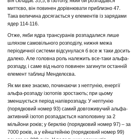
він складає 35,5; в ізотопу, який би розпадався
миттєво, він повинен дорівнювати приблизно 47.
Така величина досягається у елементів із зарядами
ядер 114-116.
Отже, якби ядра трансуранів розпадалися лише
шляхом самовільного розподілу, нижня межа
періодичної системи відсунулася б все ж таки досить
далеко. Але головна роль належить все-таки альфа-
розпаду, і саме від нього повинен загинути останній
елемент таблиці Менделєєва.
Як ми вже знаємо, починаючи з нептунію, енергії
альфа-розпаду ізотопів зростають; при цьому
зменшується період напіврозпаду. У нептунію
(порядковий номер 93) самий довгоживучий альфа-
активний ізотоп розпадається наполовину за 2
мільйони років; у берклію (порядковий номер 97) – за
7000 років, а у ейнштейнію (порядковий номер 99)