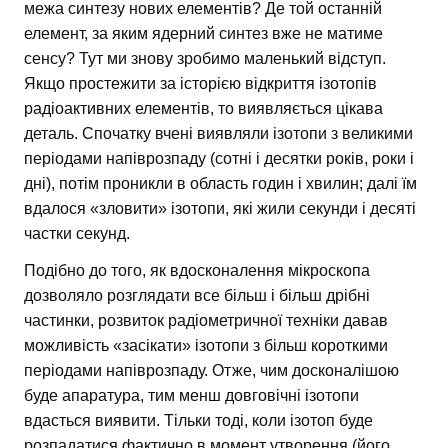
межа синтезу нових елементів? Де той останній
елемент, за яким ядерний синтез вже не матиме
сенсу? Тут ми знову зробимо маленький відступ.
Якщо простежити за історією відкриття ізотопів
радіоактивних елементів, то виявляється цікава
деталь. Спочатку вчені виявляли ізотопи з великими
періодами напіврозпаду (сотні і десятки років, роки і
дні), потім проникли в область годин і хвилин; далі їм
вдалося «зловити» ізотопи, які жили секунди і десяті
частки секунд.
Подібно до того, як вдосконалення мікроскопа
дозволяло розглядати все більш і більш дрібні
частинки, розвиток радіометричної техніки давав
можливість «засікати» ізотопи з більш короткими
періодами напіврозпаду. Отже, чим досконалішою
буде апаратура, тим менш довговічні ізотопи
вдасться виявити. Тільки тоді, коли ізотоп буде
розпадатися фактично в момент утворення (його