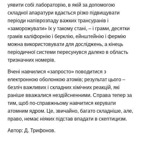
уявити собі лабораторію, в якій за допомогою
складної апаратури вдається різко підвищувати
періоди напіврозпаду важких трансуранів і
«заморожувати» їх у такому стані, – і грами, десятки
грамів каліфорнію і берклію, ейнштейнію і фермію
можна використовувати для досліджень, а кінець
періодичної системи пересунувся далеко в область
тризначних номерів.
Вчені навчилися «запросто» поводитися з
електронною оболонкою атомів; результат цього –
безліч важливих і складних хімічних реакцій, які
раніше вважалися нездійсненними. Справа тепер за
тим, щоб по-справжньому навчитися керувати
атомним ядром. Це, звичайно, багато складніше, але,
право, немає ніяких підстав впадати в скептицизм.
Автор: Д. Трифонов.