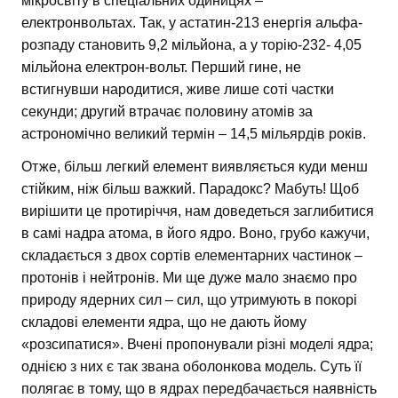
мікросвіту в спеціальних одиницях –
електронвольтах. Так, у астатин-213 енергія альфа-
розпаду становить 9,2 мільйона, а у торію-232- 4,05
мільйона електрон-вольт. Перший гине, не
встигнувши народитися, живе лише соті частки
секунди; другий втрачає половину атомів за
астрономічно великий термін – 14,5 мільярдів років.
Отже, більш легкий елемент виявляється куди менш
стійким, ніж більш важкий. Парадокс? Мабуть! Щоб
вирішити це протиріччя, нам доведеться заглибитися
в самі надра атома, в його ядро. Воно, грубо кажучи,
складається з двох сортів елементарних частинок –
протонів і нейтронів. Ми ще дуже мало знаємо про
природу ядерних сил – сил, що утримують в покорі
складові елементи ядра, що не дають йому
«розсипатися». Вчені пропонували різні моделі ядра;
однією з них є так звана оболонкова модель. Суть її
полягає в тому, що в ядрах передбачається наявність