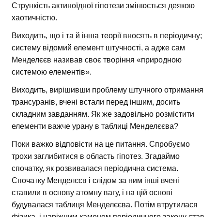
Стрункість актиноїдної гіпотези змінюється деякою
хаотичністю.
Виходить, що і та й інша теорії вносять в періодичну;
систему відомий елемент штучності, а адже сам
Менделєєв називав своє творіння «природною
системою елементів».
Виходить, вирішивши проблему штучного отримання
трансуранів, вчені встали перед іншим, досить
складним завданням. Як же задовільно розмістити
елементи важче урану в таблиці Менделєєва?
Поки важко відповісти на це питання. Спробуємо
трохи заглибитися в область гіпотез. Згадаймо
спочатку, як розвивалася періодична система.
Спочатку Менделєєв і слідом за ним інші вчені
ставили в основу атомну вагу, і на цій основі
будувалася таблиця Менделєєва. Потім втрутилася
фізика, і наріжним каменем періодичного закону став