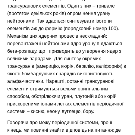
трансуранових елементів. Один з них – тривале
(протягом декількох років) опромінення урану
нейтронами. Так вдається синтезувати ізотопи
елементів аж до фермію (порядковий номер 100).
Механізм цих ядерних процесів нескладний:
перевантажені нейтронами ядра урану піддаються
бета-розпаду, що і призводить до утворення ядер з
великими зарядами. Для синтезу окремих
трансуранів (америцію, кюрія, берклію, каліфорнія) в
якості бомбардуючих снарядів використовують
альфа-частинки. Нарешті, останні трансуранові
елементи отримуються вельми оригінальним
способом, обстрілюючи уран, плутоній або кюрій
прискореними іонами легких елементів періодичної
системи – кисню, неону, вуглецю, бору.
Говорячи про межу періодичної системи, про її
кінець, ми повинні знайти відповідь на питання: де