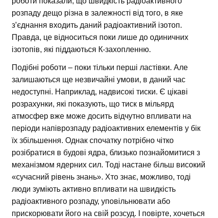
роботи показали, що швидкість радіоактивного
розпаду дещо різна в залежності від того, в яке
з’єднання входить даний радіоактивний ізотоп.
Правда, це відноситься поки лише до одиничних
ізотопів, які піддаються К-захопленню.
Подібні роботи – поки тільки перші ластівки. Але
залишаються ще незвичайні умови, в даний час
недоступні. Наприклад, надвисокі тиски. Є цікаві
розрахунки, які показують, що тиск в мільярд
атмосфер вже може досить відчутно впливати на
періоди напіврозпаду радіоактивних елементів у бік
їх збільшення. Однак спочатку потрібно чітко
розібратися в будові ядра, близько познайомитися з
механізмом ядерних сил. Тоді настане більш високий
«сучасний рівень знань». Хто знає, можливо, тоді
люди зуміють активно впливати на швидкість
радіоактивного розпаду, уповільнювати або
прискорювати його на свій розсуд. І повірте, хочеться