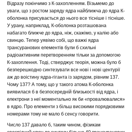
Відразу покінчимо з К-захопленням. Візьмемо до
уваги, що з ростом заряду ядра найближча до ядра К-
оболонка присувається до нього все тісніше і тісніше.
У урану, наприклад, К-оболонка розташована
набагато ближче до ядра, ніж, скажімо, у калію або
свинцю. Тепер уявімо собі, що важкі ядра
трансуранових елементів були б схильні
радіоактивним перетворенням тільки за допомогою
К-захоплення. Тоді, стверджує теорія, можна було б
безперешкодно синтезувати все нові і нові центурії
аж до воістину ядра-гіганта із зарядом, рівним 137.
Чому 137? А тому, що у такого атома К-оболонка
виявилася б в безпосередній близькості від ядра, і
електрони з неї моментально як би «провалювалися»
в ядро. Про елементи з більш високими порядковими
номерами тому не мало б сенсу говорити.
Число 137 давало б, таким чином, фізикам