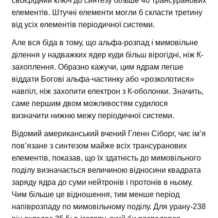
своєрідний ключ до синтезу більше 40 трансуранових
елементів. Штучні елементи могли б скласти третину
від усіх елементів періодичної системи.
Але вся біда в тому, що альфа-розпад і мимовільне
ділення у надважких ядер куди більш вірогідні, ніж К-
захоплення. Образно кажучи, цим ядрам легше
віддати Богові альфа-частинку або «розколотися»
навпіл, ніж захопити електрон з К-оболонки. Значить,
саме першим двом можливостям судилося
визначити нижню межу періодичної системи.
Відомий американський вчений Гленн Сіборг, чиє ім’я
пов’язане з синтезом майже всіх трансуранових
елементів, показав, що їх здатність до мимовільного
поділу визначається величиною відносини квадрата
заряду ядра до суми нейтронів і протонів в ньому.
Чим більше це відношення, тим менше період
напіврозпаду по мимовільному поділу. Для урану-238