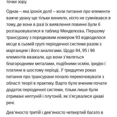
точки зору.
Однак – яка іронія долі! – коли питання про елементи
важче урану ще тільки виникло, ніхто не сумнівався в
тому, де вони в разі їх виявлення повинні були б
розташовуватися в таблиці Менделєєва. Першому
трансурану з порядковим номером 93 відводилося
місце в сьомій групі періодичної системи разом з
марганцем і його аналогами. Щодо 94, 95 і 96
елементів вважали, що вони з’являться
благородними металами, подібними осмію, іридію і
платини в шостому періоді. У тридцятих роках
питання про трансурани почало перекочовувати з
області теорії в практику. Варто було вченим почати
додаток періодичної системи, тільки лише були
отримані нептуній і плутоній, як з’ясувалися цікаві
речі.
Дев’яносто третій і дев’яносто четвертий багато в