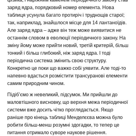
заряд ядра, порядковий номер елемента. Нова
таблиця усунула багато протиріч і труднощів старої;
так, наприклад, знайшлося місце для 14 лантаноїдів.
Але заряд ядра – адже він теж може виявитися не
останнім словом в еволюції періодичного закону. На
зміну йому може прийти новий, третій критерій, більш
тонкий і більш глибокий, ніж заряд ядра. І тоді
періодична система змінить свою структуру.
Конкретно це поки що важко собі уявити. Але тоді-то
напевно вдасться розмістити трансуранові елементи
самим природним чином.
Підіб’ємо ж невеликий, підсумок. Ми прийшли до
маловтішного висновку, що верхня межа періодичної
системи вже досить чітко проглядається. Якщо
раніше про кінець таблиці Менделєєва можна було
робити більш-менш розумні здогадки, то тепер це
питання отримало суворе наукове рішення.