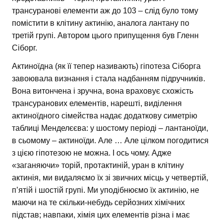
трансуранові елементи аж до 103 – слід було тому
помістити в клітину актинію, аналога лантану по
третій групі. Автором цього припущення був Гленн
Сіборг.
Актиноїдна (як її тепер називають) гіпотеза Сіборга
завоювала визнання і стала надбанням підручників.
Вона витончена і зручна, вона враховує схожість
трансуранових елементів, нарешті, виділення
актиноїдного сімейства надає додаткову симетрію
таблиці Менделєєва: у шостому періоді – лантаноїди,
в сьомому – актиноїди. Але … Але цілком погодитися
з цією гіпотезою не можна. І ось чому. Адже
«заганяючи» торій, протактиній, уран в клітину
актинія, ми видаляємо їх зі звичних місць у четвертій,
п’ятій і шостій групі. Ми уподібнюємо їх актинію, не
маючи на те скільки-небудь серйозних хімічних
підстав; навпаки, хімія цих елементів різна і має