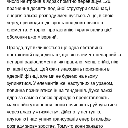
число нейтронів в ядрах помітно перевищує 126,
прагнення досягти подібної структури слабшає, і
енергія альфа-розпаду зменшується. А це, в свою
чергу, призводить до зростання довговічності
елемента. У торію, протактинію і урану вплив цієї
оболонки вже мізерний.
Правда, тут вклинюється ще одна обставина:
протактиній підводить те, що він елемент непарний, а
непарні радіоелементи, як правило, менш стійкі, ніж
їх парні сусіди. Цей факт знаходить пояснення в
ядерній фізиці, але ми не будемо на ньому
зупинятися. У елементів же, наступних за ураном,
повинна позначатися інша тенденція. Дуже важкі
ядра за самою своєю природою представляють
малостійкі утворення; вони починають руйнуватися
через власну «тяжкість». Дійсно, у нептунію,
плутонію і наступних трансуранів енергія альфа-
розпаду знову зростає. Тому-то вони занадто