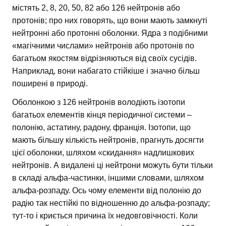
містять 2, 8, 20, 50, 82 або 126 нейтронів або
протонів; про них говорять, що вони мають замкнуті
нейтронні або протонні оболонки. Ядра з подібними
«магічними числами» нейтронів або протонів по
багатьом якостям відрізняються від своїх сусідів.
Наприклад, вони набагато стійкіше і значно більш
поширені в природі.
Оболонкою з 126 нейтронів володіють ізотопи
багатьох елементів кінця періодичної системи –
полонію, астатину, радону, франція. Ізотопи, що
мають більшу кількість нейтронів, прагнуть досягти
цієї оболонки, шляхом «скидання» надлишкових
нейтронів. А видалені ці нейтрони можуть бути тільки
в складі альфа-частинки, іншими словами, шляхом
альфа-розпаду. Ось чому елементи від полонію до
радію так нестійкі по відношенню до альфа-розпаду;
тут-то і криється причина їх недовговічності. Коли