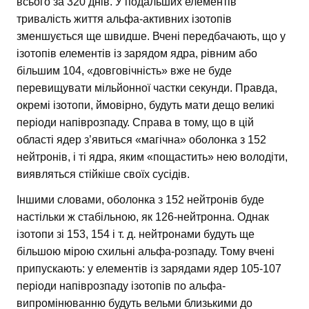
всього за 320 днів. У подальших елементів
тривалість життя альфа-активних ізотопів
зменшується ще швидше. Вчені передбачають, що у
ізотопів елементів із зарядом ядра, рівним або
більшим 104, «довговічність» вже не буде
перевищувати мільйонної частки секунди. Правда,
окремі ізотопи, ймовірно, будуть мати дещо великі
періоди напіврозпаду. Справа в тому, що в цій
області ядер з’явиться «магічна» оболонка з 152
нейтронів, і ті ядра, яким «пощастить» нею володіти,
виявляться стійкіше своїх сусідів.
Іншими словами, оболонка з 152 нейтронів буде
настільки ж стабільною, як 126-нейтронна. Однак
ізотопи зі 153, 154 і т. д. нейтронами будуть ще
більшою мірою схильні альфа-розпаду. Тому вчені
припускають: у елементів із зарядами ядер 105-107
періоди напіврозпаду ізотопів по альфа-
випромінюванню будуть вельми близькими до