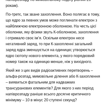
рокам).
По-третє, так зване захоплення. Воно полягає в тому,
що ядро за певних умов може поглинати електрон з
найближчою електронною оболонкою. На честь цієї
оболонки, яку фізики звуть К-оболонкою, захоплення
і отримало своє ім’я. Оскільки електрон несе
негативний заряд, то при К-захопленні загальний
заряд ядра зменшується на одиницю; утворюється
ядро ізотопу нового елемента, у якого порядковий
номер також на одиницю менше, ніж у вихідного.
Який же з цих видів радіоактивних перетворень –
альфа-розпад, мимовільне ділення або К-захоплення
– виявиться фатальним для надважких
трансуранових елементів? Для якого з них період
напіврозпаду раніше всього досягне критичного
мінімуму – 10 в мінус 20 ступені секунд?