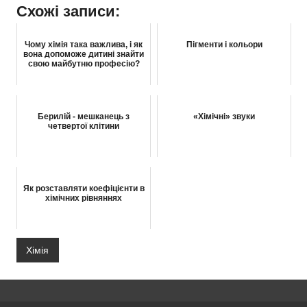
Схожі записи:
Чому хімія така важлива, і як
Пігменти і кольори
вона допоможе дитині знайти
свою майбутню професію?
Берилій - мешканець з
«Хімічні» звуки
четвертої клітини
Як розставляти коефіцієнти в
хімічних рівняннях
Хімія