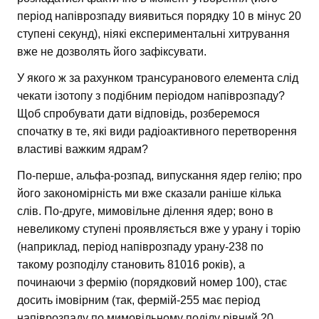
період напіврозпаду виявиться порядку 10 в мінус 20
ступені секунд), ніякі експериментальні хитрування
вже не дозволять його зафіксувати.
У якого ж за рахунком трансуранового елемента слід
чекати ізотопу з подібним періодом напіврозпаду?
Щоб спробувати дати відповідь, розберемося
спочатку в те, які види радіоактивного перетворення
властиві важким ядрам?
По-перше, альфа-розпад, випускання ядер гелію; про
його закономірність ми вже сказали раніше кілька
слів. По-друге, мимовільне ділення ядер; воно в
невеликому ступені проявляється вже у урану і торію
(наприклад, період напіврозпаду урану-238 по
такому розподілу становить 81016 років), а
починаючи з фермію (порядковий номер 100), стає
досить імовірним (так, фермій-255 має період
напіврозпаду по мимовільному поділу рівний 20