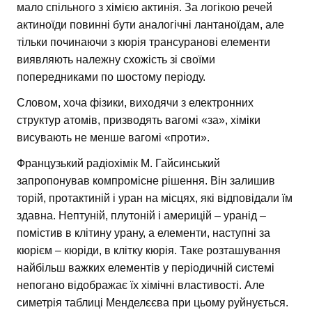
мало спільного з хімією актинія. За логікою речей
актиноїди повинні бути аналогічні лантаноїдам, але
тільки починаючи з кюрія трансуранові елементи
виявляють належну схожість зі своїми
попередниками по шостому періоду.
Словом, хоча фізики, виходячи з електронних
структур атомів, призводять вагомі «за», хіміки
висувають не менше вагомі «проти».
Французький радіохімік М. Гайсинський
запропонував компромісне рішення. Він залишив
торій, протактиній і уран на місцях, які відповідали їм
здавна. Нептуній, плутоній і америцій – уранід –
помістив в клітину урану, а елементи, наступні за
кюрієм – кюріди, в клітку кюрія. Таке розташування
найбільш важких елементів у періодичній системі
непогано відображає їх хімічні властивості. Але
симетрія таблиці Менделєєва при цьому руйнується.