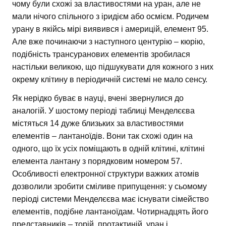
чому були схожі за властивостями на уран, але не
мали нічого спільного з іридієм або осмієм. Родичем
урану в якійсь мірі виявився і америцій, елемент 95.
Але вже починаючи з наступного центурію – кюрію,
подібність трансуранових елементів зробилася
настільки великою, що підшукувати для кожного з них
окрему клітину в періодичній системі не мало сенсу.
Як нерідко буває в науці, вчені звернулися до
аналогій. У шостому періоді таблиці Менделєєва
містяться 14 дуже близьких за властивостями
елементів – лантаноїдів. Вони так схожі один на
одного, що їх усіх поміщають в одній клітині, клітині
елемента лантану з порядковим номером 57.
Особливості електронної структури важких атомів
дозволили зробити сміливе припущення: у сьомому
періоді системи Менделєєва має існувати сімейство
елементів, подібне лантаноїдам. Чотирнадцять його
представників – торій, протактиній, уран і