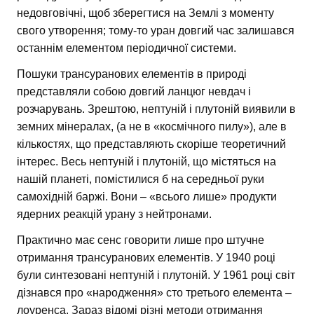
недовговічні, щоб зберегтися на Землі з моменту
свого утворення; тому-то уран довгий час залишався
останнім елементом періодичної системи.
Пошуки трансуранових елементів в природі
представляли собою довгий ланцюг невдач і
розчарувань. Зрештою, нептуній і плутоній виявили в
земних мінералах, (а не в «космічного пилу»), але в
кількостях, що представляють скоріше теоретичний
інтерес. Весь нептуній і плутоній, що містяться на
нашій планеті, помістилися б на середньої руки
самохідній баржі. Вони – «всього лише» продукти
ядерних реакцій урану з нейтронами.
Практично має сенс говорити лише про штучне
отримання трансуранових елементів. У 1940 році
були синтезовані нептуній і плутоній. У 1961 році світ
дізнався про «народження» сто третього елемента –
лоуренса. Зараз відомі різні методи отримання