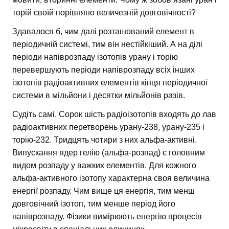
торій своїй порівняно величезній довговічності?
Здавалося б, чим далі розташований елемент в
періодичній системі, тим він нестійкіший. А на ділі
періоди напіврозпаду ізотопів урану і торію
перевершують періоди напіврозпаду всіх інших
ізотопів радіоактивних елементів кінця періодичної
системи в мільйони і десятки мільйонів разів.
Судіть самі. Сорок шість радіоізотопів входять до лав
радіоактивних перетворень урану-238, урану-235 і
торію-232. Тридцять чотири з них альфа-активні.
Випускання ядер гелію (альфа-розпад) є головним
видом розпаду у важких елементів. Для кожного
альфа-активного ізотопу характерна своя величина
енергії розпаду. Чим вище ця енергія, тим менш
довговічний ізотоп, тим менше період його
напіврозпаду. Фізики вимірюють енергію процесів