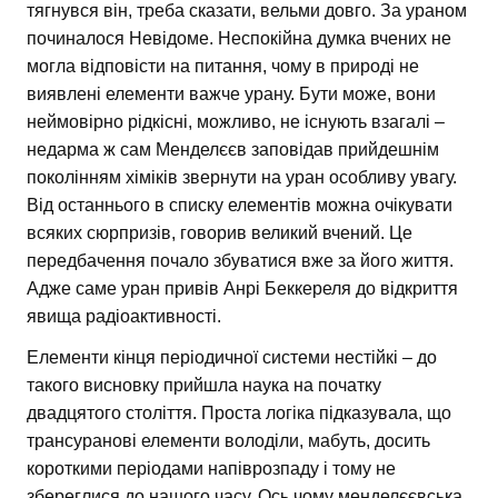
тягнувся він, треба сказати, вельми довго. За ураном
починалося Невідоме. Неспокійна думка вчених не
могла відповісти на питання, чому в природі не
виявлені елементи важче урану. Бути може, вони
неймовірно рідкісні, можливо, не існують взагалі –
недарма ж сам Менделєєв заповідав прийдешнім
поколінням хіміків звернути на уран особливу увагу.
Від останнього в списку елементів можна очікувати
всяких сюрпризів, говорив великий вчений. Це
передбачення почало збуватися вже за його життя.
Адже саме уран привів Анрі Беккереля до відкриття
явища радіоактивності.
Елементи кінця періодичної системи нестійкі – до
такого висновку прийшла наука на початку
двадцятого століття. Проста логіка підказувала, що
трансуранові елементи володіли, мабуть, досить
короткими періодами напіврозпаду і тому не
збереглися до нашого часу. Ось чому менделєєвська