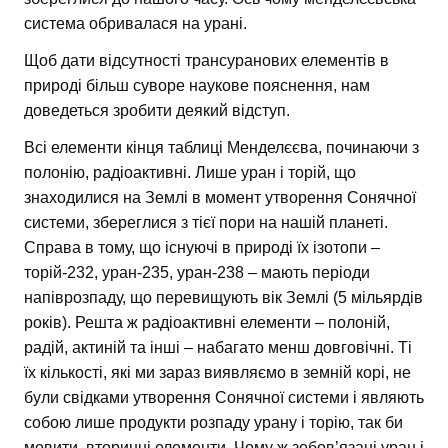
система обривалася на урані.
Щоб дати відсутності трансуранових елементів в
природі більш суворе наукове пояснення, нам
доведеться зробити деякий відступ.
Всі елементи кінця таблиці Менделєєва, починаючи з
полонію, радіоактивні. Лише уран і торій, що
знаходилися на Землі в момент утворення Сонячної
системи, збереглися з тієї пори на нашій планеті.
Справа в тому, що існуючі в природі їх ізотопи –
торій-232, уран-235, уран-238 – мають періоди
напіврозпаду, що перевищують вік Землі (5 мільярдів
років). Решта ж радіоактивні елементи – полоній,
радій, актиній та інші – набагато менш довговічні. Ті
їх кількості, які ми зараз виявляємо в земній корі, не
були свідками утворення Сонячної системи і являють
собою лише продукти розпаду урану і торію, так би
мовити, вторинні елементи. Чому ж зобов’язані уран і