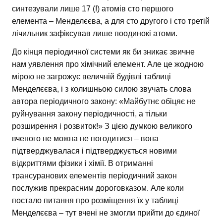
синтезували лише 17 (!) атомів сто першого
елемента – Менделєєва, а для сто другого і сто третій
лічильник зафіксував лише поодинокі атоми.
До кінця періодичної системи як би зникає звичне
нам уявлення про хімічний елемент. Але це жодною
мірою не загрожує величній будівлі таблиці
Менделєєва, і з колишньою силою звучать слова
автора періодичного закону: «Майбутнє обіцяє не
руйнування закону періодичності, а тільки
розширення і розвиток!» З цією думкою великого
вченого не можна не погодитися – вона
підтверджувалася і підтверджується новими
відкриттями фізики і хімії. В отриманні
трансуранових елементів періодичний закон
послужив прекрасним дороговказом. Але коли
постало питання про розміщення їх у таблиці
Менделєєва – тут вчені не змогли прийти до єдиної