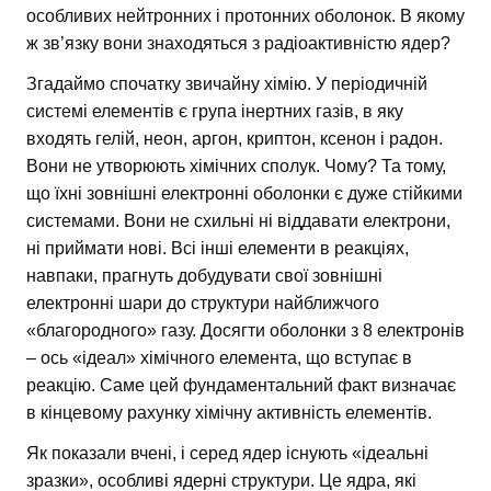
особливих нейтронних і протонних оболонок. В якому
ж зв’язку вони знаходяться з радіоактивністю ядер?
Згадаймо спочатку звичайну хімію. У періодичній
системі елементів є група інертних газів, в яку
входять гелій, неон, аргон, криптон, ксенон і радон.
Вони не утворюють хімічних сполук. Чому? Та тому,
що їхні зовнішні електронні оболонки є дуже стійкими
системами. Вони не схильні ні віддавати електрони,
ні приймати нові. Всі інші елементи в реакціях,
навпаки, прагнуть добудувати свої зовнішні
електронні шари до структури найближчого
«благородного» газу. Досягти оболонки з 8 електронів
– ось «ідеал» хімічного елемента, що вступає в
реакцію. Саме цей фундаментальний факт визначає
в кінцевому рахунку хімічну активність елементів.
Як показали вчені, і серед ядер існують «ідеальні
зразки», особливі ядерні структури. Це ядра, які