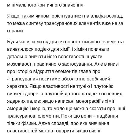
мінімального критичного значення.
Якщо, таким чином, орієнтуватися на альфа-розпад,
то межа синтезу трансуранових елементів вже не за
горами.
Були часи, коли відкриття нового хімічного елемента
виявлялося подією для хімії, і хіміки починали
детально вивчати його властивості, шукати
можливості практичного застосування. Але в книзі
про історію відкриття елементів глава про
«трансурани» носитиме абсолютно особливий
характер. Якщо властивості нептунію і плутонію
вивчені добре, а плутоній до того ж одне з основних
ядерних палив; якщо написані монографії з хімії
америцію і кюрію, то мало що можна сказати про інші
трансуранові елементи. Поки що вони – надбання
тільки фізики. Адже справді, про яке вивчення
властивостей можна говорити, якщо вчені