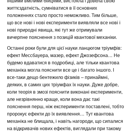
іншими вмілими бійцями, вистояла і довела свою
життєздатність, сумніватися в її основних
положеннях стало просто неможливо. Тим більше,
що все нові і нові експерименти виявляли все нові і
нові природні явища, які тут же отримували
вичерпне пояснення з позицій квантової механіки.
Останні роки були для цієї науки ланцюгом тріумфів:
ефект Мессбауера, мазер, ефект Джозефсона… Не
будемо вдаватися в подробиці, але тільки квантова
механіка могла пояснити все це і багато іншого. І
все-таки дещо бентежило фізиків – принаймні,
деяких, в самих цих тріумфах їх науки. Дуже добре,
коли теорія в змозі пояснити виконані експерименти,
але незрівнянно краще, коли вона дає такі
пояснення перш, ніж експерименти поставлені, тобто
пророкує ефекти до їх виявлення… Тут квантова
механіка не блищала, і навіть нагороди, що сипалися
на відкривачів нових ефектів, виглядали при такому