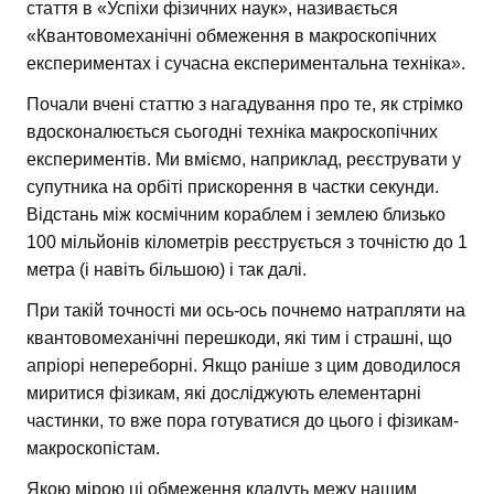
стаття в «Успіхи фізичних наук», називається
«Квантовомеханічні обмеження в макроскопічних
експериментах і сучасна експериментальна техніка».
Почали вчені статтю з нагадування про те, як стрімко
вдосконалюється сьогодні техніка макроскопічних
експериментів. Ми вміємо, наприклад, реєструвати у
супутника на орбіті прискорення в частки секунди.
Відстань між космічним кораблем і землею близько
100 мільйонів кілометрів реєструється з точністю до 1
метра (і навіть більшою) і так далі.
При такій точності ми ось-ось почнемо натрапляти на
квантовомеханічні перешкоди, які тим і страшні, що
апріорі непереборні. Якщо раніше з цим доводилося
миритися фізикам, які досліджують елементарні
частинки, то вже пора готуватися до цього і фізикам-
макроскопістам.
Якою мірою ці обмеження кладуть межу нашим