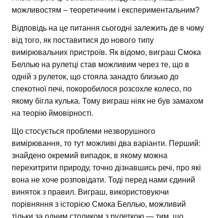
можливостям – теоретичним і експериментальним?
Відповідь на це питання сьогодні залежить де в чому
від того, як поставитися до нового типу
вимірювальних пристроїв. Як відомо, виграш Смока
Беллью на рулетці став можливим через те, що в
одній з рулеток, що стояла занадто близько до
спекотної печі, покоробилося розсохле колесо, по
якому бігла кулька. Тому виграш ніяк не був замахом
на теорію ймовірності.
Що стосується проблеми незворушного
вимірювання, то тут можливі два варіанти. Перший:
знайдено окремий випадок, в якому можна
перехитрити природу, точно дізнавшись речі, про які
вона не хоче розповідати. Тоді перед нами єдиний
виняток з правил. Виграш, використовуючи
порівняння з історією Смока Беллью, можливий
тільки за одним столиком з рулеткою — тим, що