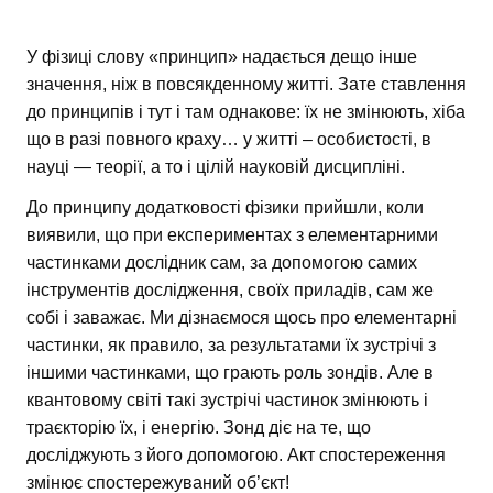
У фізиці слову «принцип» надається дещо інше
значення, ніж в повсякденному житті. Зате ставлення
до принципів і тут і там однакове: їх не змінюють, хіба
що в разі повного краху… у житті – особистості, в
науці — теорії, а то і цілій науковій дисципліні.
До принципу додатковості фізики прийшли, коли
виявили, що при експериментах з елементарними
частинками дослідник сам, за допомогою самих
інструментів дослідження, своїх приладів, сам же
собі і заважає. Ми дізнаємося щось про елементарні
частинки, як правило, за результатами їх зустрічі з
іншими частинками, що грають роль зондів. Але в
квантовому світі такі зустрічі частинок змінюють і
траєкторію їх, і енергію. Зонд діє на те, що
досліджують з його допомогою. Акт спостереження
змінює спостережуваний об’єкт!