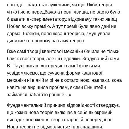
підході… надто заслуженими, чи що. Якби теорія
чітко і ясно передбачала певні явища, не варто було
б давати експериментатору, відкривачу таких явищ
Нобелівську премію. А тут премії були явно дані не
дарма. Ефекти, пояснювані теорією, змушували
дивитися по-новому на саму теорію.
Вже самі творці квантової механіки бачили не тільки
блиск своєї теорії, але і її недоліки. Згадуваний нами
В. Паулі писав: «всередині самої фізики ми
усвідомлюємо, що сучасна форма квантової
механіки ні в якій мірі не є остаточною, навпаки, вона
навіть не вирішила проблем, якими Ейнштейн
займався набагато раніше…»
Фундаментальний принцип відповідності стверджує,
що кожна нова теорія включає в себе як окремий
випадок положення теорії старої, їй попередньої.
Нова теорія не відмовляється від спадщини.