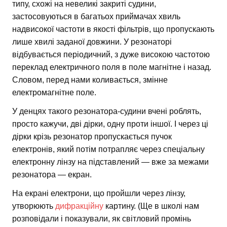
типу, схожі на невеликі закриті судини,
застосовуються в багатьох приймачах хвиль
надвисокої частоти в якості фільтрів, що пропускають
лише хвилі заданої довжини. У резонаторі
відбувається періодичний, з дуже високою частотою
переклад електричного поля в поле магнітне і назад.
Словом, перед нами коливається, змінне
електромагнітне поле.
У денцях такого резонатора-судини вчені роблять,
просто кажучи, дві дірки, одну проти іншої. І через ці
дірки крізь резонатор пропускається пучок
електронів, який потім потрапляє через спеціальну
електронну лінзу на підставлений — вже за межами
резонатора — екран.
На екрані електрони, що пройшли через лінзу,
утворюють
дифракційну
картину. (Ще в школі нам
розповідали і показували, як світловий промінь