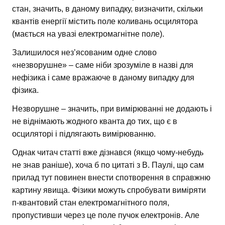
стан, значить, в даному випадку, визначити, скільки
квантів енергії містить поле коливань осцилятора
(мається на увазі електромагнітне поле).
Залишилося нез’ясованим одне слово
«незворушне» – саме ніби зрозуміле в назві для
нефізика і саме вражаюче в даному випадку для
фізика.
Незворушне – значить, при вимірюванні не додають і
не віднімають жодного кванта до тих, що є в
осциляторі і підлягають вимірюванню.
Однак читач статті вже дізнався (якщо чому-небудь
не знав раніше), хоча б по цитаті з В. Паулі, що сам
прилад тут повинен внести спотворення в справжню
картину явища. Фізики можуть спробувати виміряти
п-квантовий стан електромагнітного поля,
пропустивши через це поле пучок електронів. Але