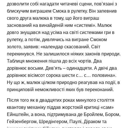
дозволити собі нагадати читачеві сцени, пов’язані з
блискучим виграшем Смока в рулетку. Він запевнив
свого друга малюка в тому, що його виграш
заснований на винайденій ним «системі». Малюк
довго знущався над усіма на світі системами гри в
рулетку, а потім, дивлячись на вигране Смоком
золото, заявив: «календар скасований. Світ
перекинувся. Не залишилося ніяких законів природи.
Таблиця множення пішла до всіх чортів. Два
дорівнює восьми. Дев’ять – одинадцяти. А двічі два
дорівнює вісімсот сорока шести с… с… половина».
Ну що ж, малюк цілком природно реагував на події, в
принциповій неможливості яких був переконаний.
Після того як в двадцятих роках минулого століття
квантову механіку піддав жорстокій критиці «сам»
Ейнштейн, а вона, підтримувана де Бройлем, Бором,
Гейзенбергом, Шредінгером, Паулі, Діраком та