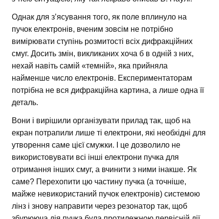
Однак для з’ясування того, як поле вплинуло на
пучок електронів, вченим зовсім не потрібно
вимірювати ступінь розмитості всіх дифракційних
смуг. Досить змін, викликаних хоча б в одній з них,
нехай навіть самій «темній», яка прийняла
найменше число електронів. Експериментаторам
потрібна не вся дифракційна картина, а лише одна її
деталь.
Вони і вирішили організувати прилад так, щоб на
екран потрапили лише ті електрони, які необхідні для
утворення саме цієї смужки. І це дозволило не
використовувати всі інші електрони пучка для
отримання інших смуг, а вчинити з ними інакше. Як
саме? Перехопити цю частину пучка (а точніше,
майже невикористаний пучок електронів) системою
лінз і знову направити через резонатор так, щоб
збурююча дія пучка була протилежною первісній дії