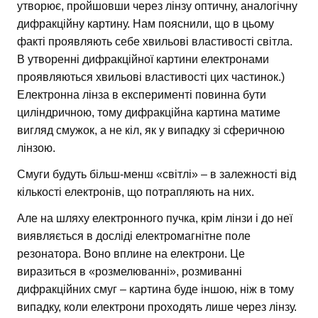
утворює, пройшовши через лінзу оптичну, аналогічну
дифракційну картину. Нам пояснили, що в цьому
факті проявляють себе хвильові властивості світла.
В утворенні дифракційної картини електронами
проявляються хвильові властивості цих частинок.)
Електронна лінза в експерименті повинна бути
циліндричною, тому дифракційна картина матиме
вигляд смужок, а не кіл, як у випадку зі сферичною
лінзою.
Смуги будуть більш-менш «світлі» – в залежності від
кількості електронів, що потрапляють на них.
Але на шляху електронного пучка, крім лінзи і до неї
виявляється в досліді електромагнітне поле
резонатора. Воно вплине на електрони. Це
виразиться в «розмелюванні», розмиванні
дифракційних смуг – картина буде іншою, ніж в тому
випадку, коли електрони проходять лише через лінзу.