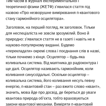
Тим часом в журналі експериментальної і
теоретичної фізики (ЖЕТФ) з’явилася стаття під
назвою «Про незворушне вимірювання п-квантового
стану гармонійного осцилятора».
Заголовок, на перший погляд, як заголовок. Тільки
для неспеціаліста не зовсім зрозумілий. Воно й
природно: з’явилася стаття не в газеті і навіть не в
науково-популярному виданні. Будемо
«перекладати» окремі слова і поєднання слів в назві,
тільки почнемо з кінця. Осцилятор – будь-яка
коливальна система. Від маятника до радіоконтура і
ще далі. Осцилятор називають гармонійним, коли
коливання синусоїдальні. Оскільки осцилятор –
коливальна система, його коливання несуть певну
енергію, п-квантовий стан – раз вжито слово «квант»,
значить, мова йде про досвід, де береться до уваги
квантова природа об’єкта, тобто враховуються
закони квантової механіки. Виміряти п-квантовий