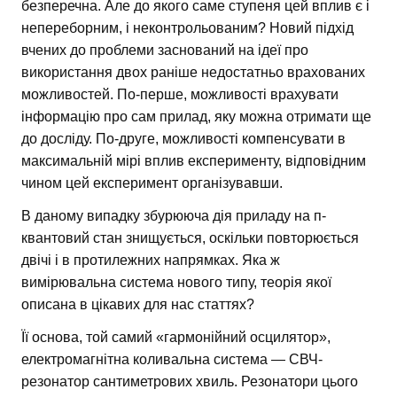
безперечна. Але до якого саме ступеня цей вплив є і
непереборним, і неконтрольованим? Новий підхід
вчених до проблеми заснований на ідеї про
використання двох раніше недостатньо врахованих
можливостей. По-перше, можливості врахувати
інформацію про сам прилад, яку можна отримати ще
до досліду. По-друге, можливості компенсувати в
максимальній мірі вплив експерименту, відповідним
чином цей експеримент організувавши.
В даному випадку збурююча дія приладу на п-
квантовий стан знищується, оскільки повторюється
двічі і в протилежних напрямках. Яка ж
вимірювальна система нового типу, теорія якої
описана в цікавих для нас статтях?
Її основа, той самий «гармонійний осцилятор»,
електромагнітна коливальна система — СВЧ-
резонатор сантиметрових хвиль. Резонатори цього