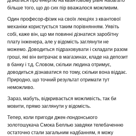
дізнатися про енергію на квантовому рівні набагато
більше того, що до сих пір вважалося можливим.
Один професор-фізик на своїх лекціях з квантової
механіки користується таким порівнянням. Уявіть
собі, каже він, що ми повинні дізнатися заробітну
плату інженера, але у відомість заглянути не
можемо. Доводиться підраховувати і складати разом
гроші, які він витрачає в магазинах, кладе на депозит
в банку і т.д. Словом, скільки людина отримує,
доводиться дізнаватися по тому, скільки вона віддає.
Природно, що точний результат отримати тут
неможливо.
Зараз, мабуть, відкривається можливість, так би
мовити, прямо заглянути у відомість.
Тепер, коли пригоди джек-лондонського
золотошукача Смока Беллью завдяки телебаченню
остаточно стали загальним надбанням, я можу