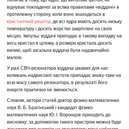
відчуває покладеної за всіма правилами «віддачі» в
протилежну сторону, коли воно знаходиться в
кристалічній решітці
, де всі ядра мають досить низьку
температуру і досить жорстко закріплені на своїх
місцях. Імпульс віддачі припадає в такому випадку на
весь кристал в цілому, а розміри кристала досить
великі, щоб загальна віддача була надзвичайно
малою.
У разі СВЧ-резонатора віддача цікавих для нас
коливань надвисокої частоти припадає знову-таки на
всю масу самого резонатора, в результаті його
енергія практично не змінюється.
Словом, автори статей доктор фізико-математичних
наук В. Б. Брагінський і кандидат фізико-
математичних наук Ю. І. Воронцов приходять до
висновку: за допомогою такого пристрою можна буде