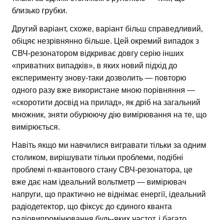
близько грубки.
Другий варіант, схоже, варіант більш справедливий,
обіцяє незрівнянно більше. Цей окремий випадок з
СВЧ-резонатором відкриває довгу серію інших
«приватних випадків», в яких новий підхід до
експерименту знову-таки дозволить — повторю
одного разу вже використане мною порівняння —
«скоротити досвід на прилад», як дріб на загальний
множник, зняти обурюючу дію вимірювання на те, що
вимірюється.
Навіть якщо ми навчилися вигравати тільки за одним
столиком, вирішувати тільки проблеми, подібні
проблемі п-квантового стану СВЧ-резонатора, це
вже дає нам ідеальний вольтметр — вимірювач
напруги, що практично не віднімає енергії, ідеальний
радіодетектор, що фіксує до єдиного кванта
радіовипромінювання будь-яких частот, і багато