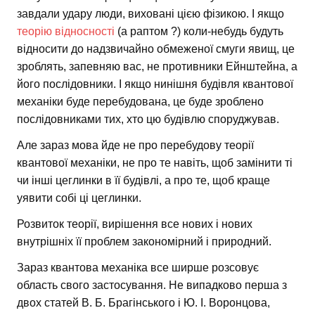
завдали удару люди, виховані цією фізикою. І якщо
теорію відносності
(а раптом ?) коли-небудь будуть
відносити до надзвичайно обмеженої смуги явищ, це
зроблять, запевняю вас, не противники Ейнштейна, а
його послідовники. І якщо нинішня будівля квантової
механіки буде перебудована, це буде зроблено
послідовниками тих, хто цю будівлю споруджував.
Але зараз мова йде не про перебудову теорії
квантової механіки, не про те навіть, щоб замінити ті
чи інші цеглинки в її будівлі, а про те, щоб краще
уявити собі ці цеглинки.
Розвиток теорії, вирішення все нових і нових
внутрішніх її проблем закономірний і природний.
Зараз квантова механіка все ширше розсовує
область свого застосування. Не випадково перша з
двох статей В. Б. Брагінського і Ю. І. Воронцова,