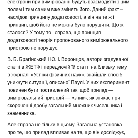
електрони при вимірюванні будуть взаємодіяти з цим
полем і тим самим вже змінять його. Даний факт –
наслідок принципу додатковості, а він на те ж і
принцип, щоб його не можна було порушити. Що ж
сталося? У тому-то і справа, що принцип
додатковості теорія пропонованого вимірювального
пристрою не порушує.
В. Б. Брагінський і Ю. І. Воронцов, автори згадуваної
статті в ЖЕТФ і передуючій їй статті на близьку тему
в журналі «Успіхи фізичних наук», знайшли спосіб
уникнути ситуації, описаної Паулі. У них експеримент
повинен бути поставлений так, щоб прилад —
вимірювальний пристрій — «зник», як зникає при
скороченні дробу загальний множник чисельника і
знаменника.
Але справа не тільки в цьому. Загальна установка
про те, що прилад впливає на те, що він досліджує,