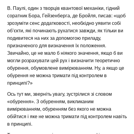
В. Паулі, один з творців квантової механіки, гідний
соратник Бора, Гейзенберга, де Бройля, писав: «щоб
зрозуміти сенс додатковості, необхідно уявити собі
об’єкти, які починають рухатися завжди, як тільки ви
подивитеся на них за допомогою приладу,
призначеного для визначення їх положення.
Звичайно, це не мало б ніякого значення, якщо б ви
могли розрахувати цей рух і визначити теоретично
обурення, обумовлене вимірюванням. Ну, а якщо це
обурення не можна тримати під контролем в
принципі?»
Ось тут ми, зверніть увагу, зустрілися зі словом
«обурення». З обуренням, викликаним
вимірюванням, обуренням без якого не можна
обійтися і яке не можна тримати під контролем навіть
в принципі.