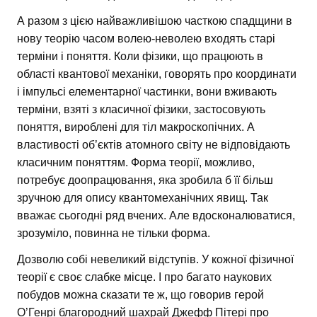
А разом з цією найважливішою часткою спадщини в
нову теорію часом волею-неволею входять старі
терміни і поняття. Коли фізики, що працюють в
області квантової механіки, говорять про координати
і імпульсі елементарної частинки, вони вживають
терміни, взяті з класичної фізики, застосовують
поняття, вироблені для тіл макроскопічних. А
властивості об’єктів атомного світу не відповідають
класичним поняттям. Форма теорії, можливо,
потребує доопрацювання, яка зробила б її більш
зручною для опису квантомеханічних явищ. Так
вважає сьогодні ряд вчених. Але вдосконалюватися,
зрозуміло, повинна не тільки форма.
Дозволю собі невеликий відступів. У кожної фізичної
теорії є своє слабке місце. І про багато наукових
побудов можна сказати те ж, що говорив герой
О’Генрі благородний шахрай Джефф Пітері про