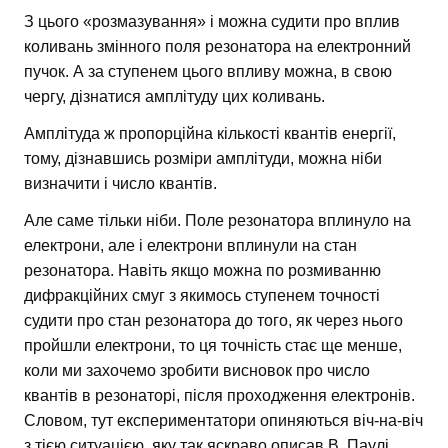
З цього «розмазування» і можна судити про вплив
коливань змінного поля резонатора на електронний
пучок. А за ступенем цього впливу можна, в свою
чергу, дізнатися амплітуду цих коливань.
Амплітуда ж пропорційна кількості квантів енергії,
тому, дізнавшись розміри амплітуди, можна ніби
визначити і число квантів.
Але саме тільки ніби. Поле резонатора вплинуло на
електрони, але і електрони вплинули на стан
резонатора. Навіть якщо можна по розмиванню
дифракційних смуг з якимось ступенем точності
судити про стан резонатора до того, як через нього
пройшли електрони, то ця точність стає ще менше,
коли ми захочемо зробити висновок про число
квантів в резонаторі, після проходження електронів.
Словом, тут експериментатори опиняються віч-на-віч
з тією ситуацією, яку так яскраво описав В. Паулі.