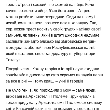
трест: «Трест і схожий і не схожий на яйце. Коли
хочеш розколоти яйце, б’єш його зовні. А трест
можна розбити лише зсередини. Сиди на ньому і
чекай, коли пташеня рознесе всю шкаралупу. Так,
сер, кожен трест носить у своїх грудях насіння своєї
загибелі, як півень, який в штаті Джорджія надумає
заспівати занадто близько від збіговиська негрів-
методистів, або той член Республіканської партії,
який виставляє свою кандидатуру в губернатори
Техасу».
Посудіть самі. Кожну теорію в історії науки скидали
зовсім або відносили до суто окремих випадків перш
за все вірні — і тому кращі – учні її творців.
Не було геніїв, які приходили з боку, – саме люди,
виховані на Аристотелі і Птолемеї, зруйнували в
тріски придуману Аристотелем і Птолемеєм систему
світу. Класичній фізиці кінця позаминулого століття