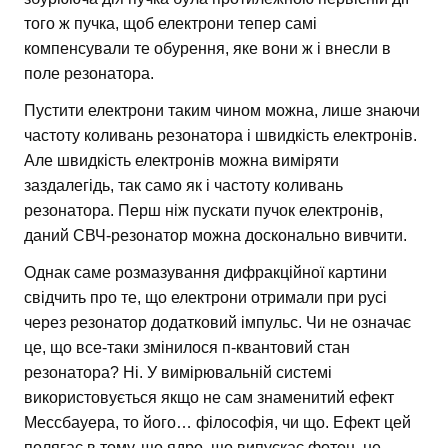
того ж пучка, щоб електрони тепер самі
компенсували те обурення, яке вони ж і внесли в
поле резонатора.
Пустити електрони таким чином можна, лише знаючи
частоту коливань резонатора і швидкість електронів.
Але швидкість електронів можна виміряти
заздалегідь, так само як і частоту коливань
резонатора. Перш ніж пускати пучок електронів,
даний СВЧ-резонатор можна досконально вивчити.
Однак саме розмазування дифракційної картини
свідчить про те, що електрони отримали при русі
через резонатор додатковий імпульс. Чи не означає
це, що все-таки змінилося п-квантовий стан
резонатора? Ні. У вимірювальній системі
використовується якщо не сам знаменитий ефект
Мессбауера, то його… філософія, чи що. Ефект цей
полягає в тому, що ядро, що випускає фотон, не