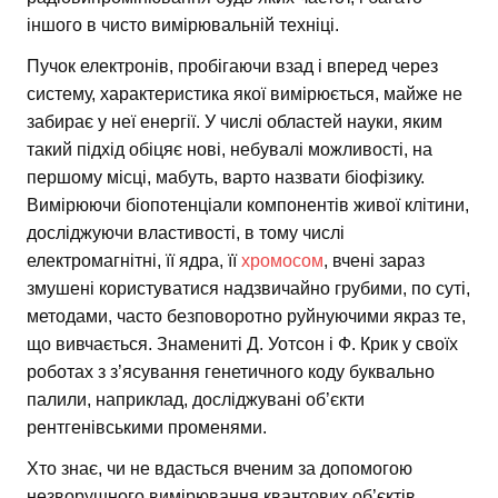
іншого в чисто вимірювальній техніці.
Пучок електронів, пробігаючи взад і вперед через
систему, характеристика якої вимірюється, майже не
забирає у неї енергії. У числі областей науки, яким
такий підхід обіцяє нові, небувалі можливості, на
першому місці, мабуть, варто назвати біофізику.
Вимірюючи біопотенціали компонентів живої клітини,
досліджуючи властивості, в тому числі
електромагнітні, її ядра, її
хромосом
, вчені зараз
змушені користуватися надзвичайно грубими, по суті,
методами, часто безповоротно руйнуючими якраз те,
що вивчається. Знамениті Д. Уотсон і Ф. Крик у своїх
роботах з з’ясування генетичного коду буквально
палили, наприклад, досліджувані об’єкти
рентгенівськими променями.
Хто знає, чи не вдасться вченим за допомогою
незворушного вимірювання квантових об’єктів