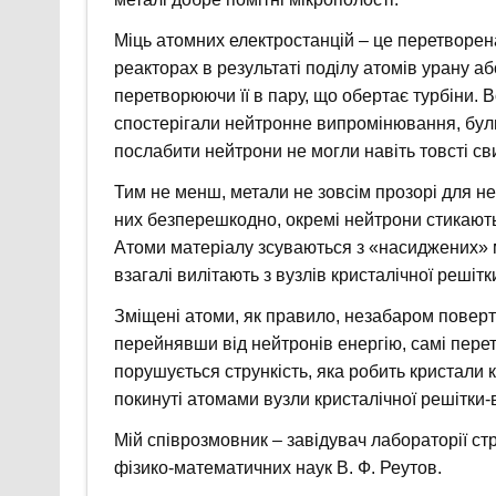
Міць атомних електростанцій – це перетворен
реакторах в результаті поділу атомів урану аб
перетворюючи її в пару, що обертає турбіни. В
спостерігали нейтронне випромінювання, бул
послабити нейтрони не могли навіть товсті св
Тим не менш, метали не зовсім прозорі для не
них безперешкодно, окремі нейтрони стикають
Атоми матеріалу зсуваються з «насиджених» м
взагалі вилітають з вузлів кристалічної решітк
Зміщені атоми, як правило, незабаром поверта
перейнявши від нейтронів енергію, самі пер
порушується стрункість, яка робить кристали
покинуті атомами вузли кристалічної решітки-в
Мій співрозмовник – завідувач лабораторії ст
фізико-математичних наук В. Ф. Реутов.