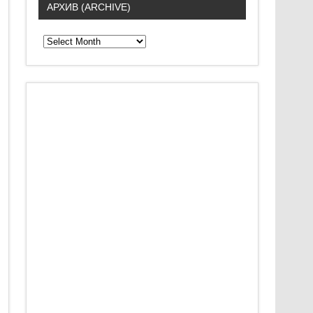
АРХИВ (ARCHIVE)
А
р
х
и
в
(
A
r
c
h
i
v
e
)