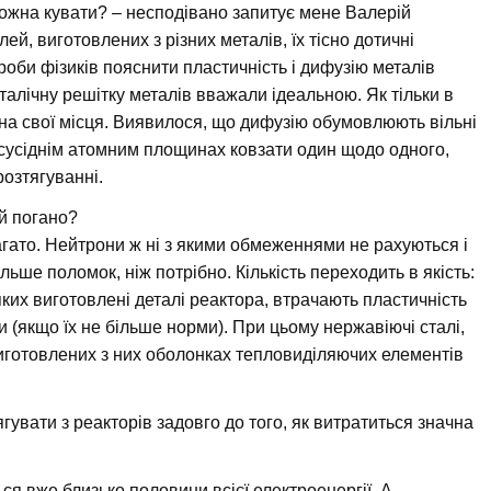
ожна кувати? – несподівано запитує мене Валерій
лей, виготовлених з різних металів, їх тісно дотичні
оби фізиків пояснити пластичність і дифузію металів
талічну решітку металів вважали ідеальною. Як тільки в
 на свої місця. Виявилося, що дифузію обумовлюють вільні
 сусіднім атомним площинах ковзати один щодо одного,
озтягуванні.
 й погано?
 багато. Нейтрони ж ні з якими обмеженнями не рахуються і
льше поломок, ніж потрібно. Кількість переходить в якість:
ких виготовлені деталі реактора, втрачають пластичність
и (якщо їх не більше норми). При цьому нержавіючі сталі,
виготовлених з них оболонках тепловиділяючих елементів
увати з реакторів задовго до того, як витратиться значна
я вже близько половини всієї електроенергії. А