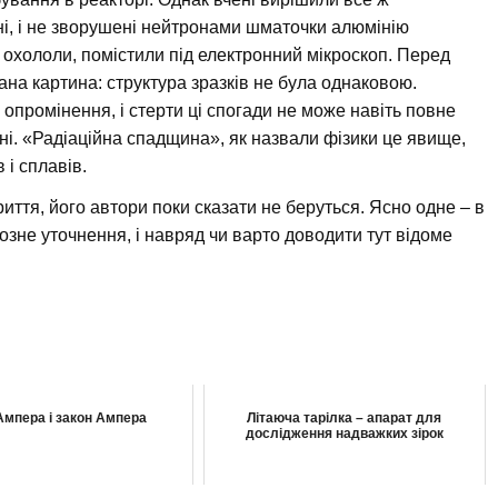
ні, і не зворушені нейтронами шматочки алюмінію
, охололи, помістили під електронний мікроскоп. Перед
на картина: структура зразків не була однаковою.
опромінення, і стерти ці спогади не може навіть повне
ні. «Радіаційна спадщина», як назвали фізики це явище,
 і сплавів.
ття, його автори поки сказати не беруться. Ясно одне – в
зне уточнення, і навряд чи варто доводити тут відоме
Ампера і закон Ампера
Літаюча тарілка – апарат для
дослідження надважких зірок