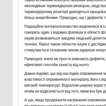
оволодівши термоядерною реакцією, людство з
термоядерному реакторі доведеться працюват
більш енергійними. Природно, що і дефектів та
Радіаційне матеріалознавство виділилося в са
говорить один з відомих фахівців в області фі
науки розвиваються завдяки людській допитлив
техніки. Якраз такою областю науки є дослідж
стимулюється головним чином ядерною енерге
Природно, вчені не просто вивчають дефекти,
ефективні способи захисту від нього.
Давно відомо, що від наслідків опромінення 
властивості опроміненого матеріалу, його слід
високій температурі. Відпалом широко корист
нічим не відрізняється від того, яким він був 
А що, якщо продовжити нагрівання опромінено
він повинен назавжди “забути” про своє переб