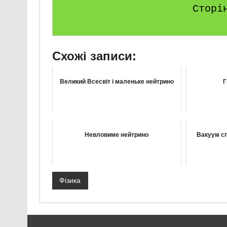
Сторі
Схожі записи:
Великий Всесвіт і маленьке нейтрино
Г
Невловиме нейтрино
Вакуум сп
Фізика