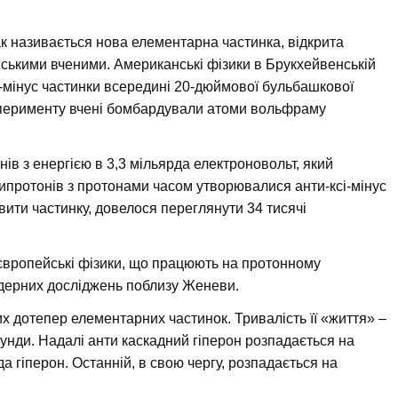
так називається нова елементарна частинка, відкрита
ькими вченими. Американські фізики в Брукхейвенській
і-мінус частинки всередині 20-дюймової бульбашкової
ксперименту вчені бомбардували атоми вольфраму
в з енергією в 3,3 мільярда електроновольт, який
типротонів з протонами часом утворювалися анти-ксі-мінус
вити частинку, довелося переглянути 34 тисячі
європейські фізики, що працюють на протонному
ядерних досліджень поблизу Женеви.
их дотепер елементарних частинок. Тривалість її «життя» –
унди. Надалі анти каскадний гіперон розпадається на
а гіперон. Останній, в свою чергу, розпадається на