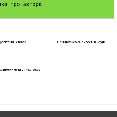
нка про автора
равітація і світло
Принцип неможливості в науці
овнений чудес і частинок