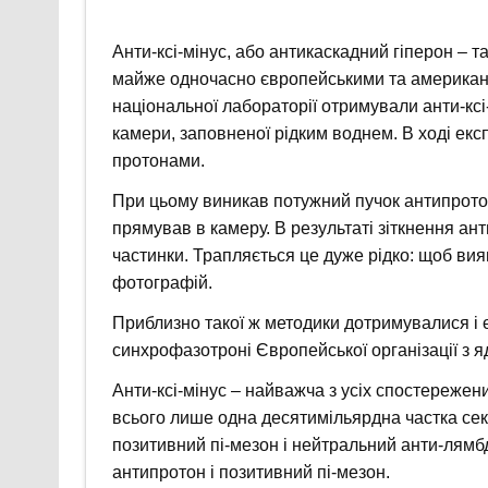
Анти-ксі-мінус, або антикаскадний гіперон – 
майже одночасно європейськими та американс
національної лабораторії отримували анти-кс
камери, заповненої рідким воднем. В ході е
протонами.
При цьому виникав потужний пучок антипротоні
прямував в камеру. В результаті зіткнення ан
частинки. Трапляється це дуже рідко: щоб вия
фотографій.
Приблизно такої ж методики дотримувалися і 
синхрофазотроні Європейської організації з 
Анти-ксі-мінус – найважча з усіх спостережен
всього лише одна десятимільярдна частка сек
позитивний пі-мезон і нейтральний анти-лямбд
антипротон і позитивний пі-мезон.