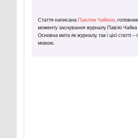
Стаття написана
Павлом Чайкою
, головни
моменту заснування журналу Павло Чайка пр
Основна мета як журналу, так і цієї статті 
мовою.