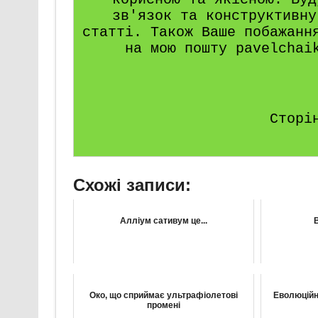
зв'язок та конструктивну
статті. Також Ваше побажанн
на мою пошту pavelchai
Сторі
Схожі записи:
Алліум сативум це...
Око, що сприймає ультрафіолетові
Еволюційна
промені