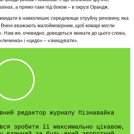
раїнах, а прямо-таки під боком – в окрузі Орандж.
викидати в навколишнє середовище отруйну речовину, яка
. Вчені вважають малоймовірним, щоб комарі могли
». Нам же, очевидно, доведеться звикати до цього слова,
 «личинка» і «цидо» – «знищувати».
вний редактор журналу Пізнавайка
вся зробити її максимально цікавою,
у вдячний за будь-який зворотний