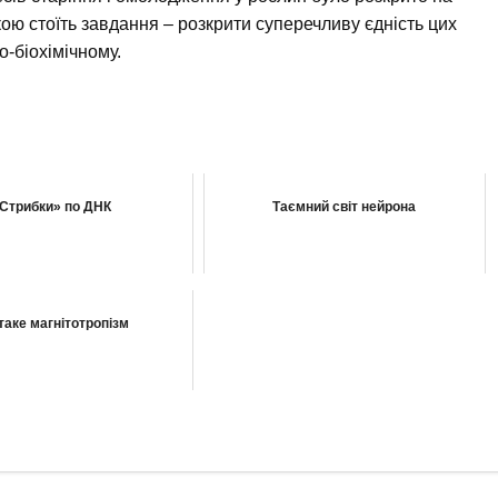
ою стоїть завдання – розкрити суперечливу єдність цих
о-біохімічному.
Стрибки» по ДНК
Таємний світ нейрона
таке магнітотропізм