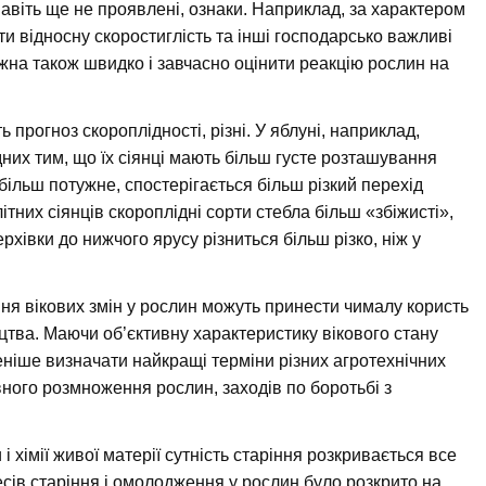
авіть ще не проявлені, ознаки. Наприклад, за характером
ти відносну скоростиглість та інші господарсько важливі
жна також швидко і завчасно оцінити реакцію рослин на
ь прогноз скороплідності, різні. У яблуні, наприклад,
дних тим, що їх сіянці мають більш густе розташування
більш потужне, спостерігається більш різкий перехід
тних сіянців скороплідні сорти стебла більш «збіжисті»,
ерхівки до нижчого ярусу різниться більш різко, ніж у
ння вікових змін у рослин можуть принести чималу користь
ництва. Маючи об’єктивну характеристику вікового стану
ніше визначати найкращі терміни різних агротехнічних
тивного розмноження рослин, заходів по боротьбі з
і хімії живої матерії сутність старіння розкривається все
цесів старіння і омолодження у рослин було розкрито на