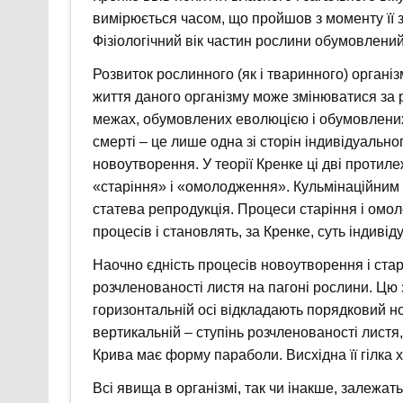
вимірюється часом, що пройшов з моменту її з
Фізіологічний вік частин рослини обумовлений
Розвиток рослинного (як і тваринного) органі
життя даного організму може змінюватися за 
межах, обумовлених еволюцією і обумовлених
смерті – це лише одна зі сторін індивідуальн
новоутворення. У теорії Кренке ці дві протиле
«старіння» і «омолодження». Кульмінаційним 
статева репродукція. Процеси старіння і омол
процесів і становлять, за Кренке, суть індивід
Наочно єдність процесів новоутворення і стар
розчленованості листя на пагоні рослини. Цю 
горизонтальній осі відкладають порядковий но
вертикальній – ступінь розчленованості лист
Крива має форму параболи. Висхідна її гілка 
Всі явища в організмі, так чи інакше, залежать