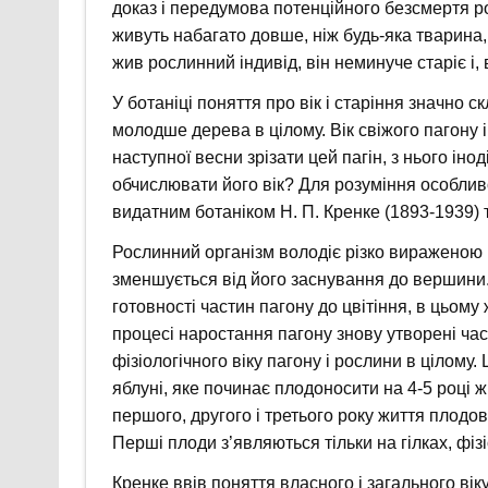
доказ і передумова потенційного безсмертя ро
живуть набагато довше, ніж будь-яка тварина,
жив рослинний індивід, він неминуче старіє і,
У ботаніці поняття про вік і старіння значно с
молодше дерева в цілому. Вік свіжого пагону 
наступної весни зрізати цей пагін, з нього ін
обчислювати його вік? Для розуміння особли
видатним ботаніком Н. П. Кренке (1893-1939) 
Рослинний організм володіє різко вираженою в
зменшується від його заснування до вершини. 
готовності частин пагону до цвітіння, в цьом
процесі наростання пагону знову утворені ча
фізіологічного віку пагону і рослини в цілому
яблуні, яке починає плодоносити на 4-5 році 
першого, другого і третього року життя плодов
Перші плоди з’являються тільки на гілках, фізі
Кренке ввів поняття власного і загального віку