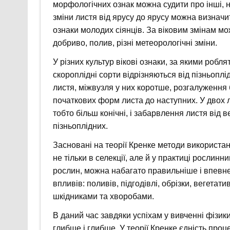
морфологічних ознак можна судити про інші, н
зміни листя від ярусу до ярусу можна визначи
ознаки молодих сіянців. За віковим змінам мо
добриво, полив, різні метеорологічні зміни.
У різних культур вікові ознаки, за якими роблят
скороплідні сорти відрізняються від пізньоплі
листя, міжвузля у них коротше, розгалуження 
початкових форм листа до наступних. У двох лі
тобто більш конічні, і забарвлення листя від в
пізньоплідних.
Засновані на теорії Кренке методи використа
не тільки в селекції, але й у практиці рослин
рослин, можна набагато правильніше і впевне
впливів: поливів, підгодівлі, обрізки, вегета
шкідниками та хворобами.
В даний час завдяки успіхам у вивченні фізики 
глибше і глибше. У теорії Кренке єдність про