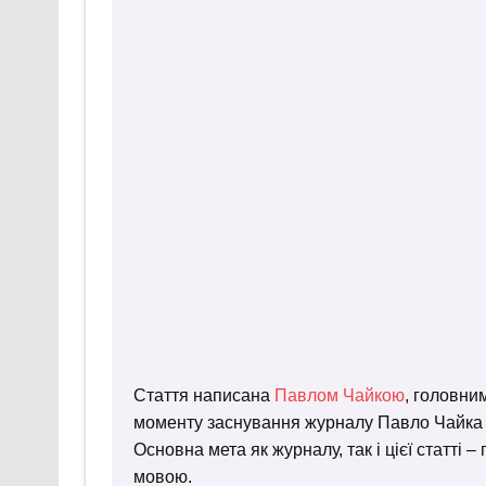
Стаття написана
Павлом Чайкою
, головни
моменту заснування журналу Павло Чайка пр
Основна мета як журналу, так і цієї статті 
мовою.