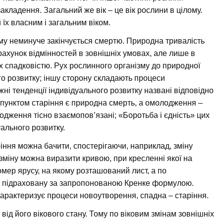
акладення. Загальний же вік – це вік рослини в цілому.
 їх власним і загальним віком.
зму неминуче закінчується смертю. Природна тривалість
рахунок відмінностей в зовнішніх умовах, але лише в
 спадковістю. Рух рослинного організму до природної
ого розвитку; іншу сторону складають процеси
жні тенденції індивідуального розвитку названі відповідно
пунктом старіння є природна смерть, а омолодження –
одження тісно взаємопов’язані; «Боротьба і єдність» цих
уального розвитку.
іння можна бачити, спостерігаючи, наприклад, зміну
зміну можна виразити кривою, при кресленні якої на
мер ярусу, на якому розташований лист, а по
я, підраховану за запропонованою Кренке формулою.
характеризує процеси новоутворення, спадна – старіння.
 від його вікового стану. Тому по віковим змінам зовнішніх