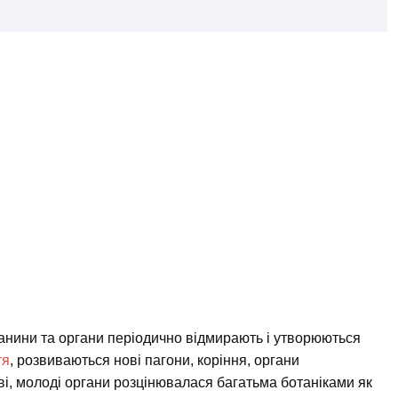
 тканини та органи періодично відмирають і утворюються
тя
, розвиваються нові пагони, коріння, органи
ві, молоді органи розцінювалася багатьма ботаніками як