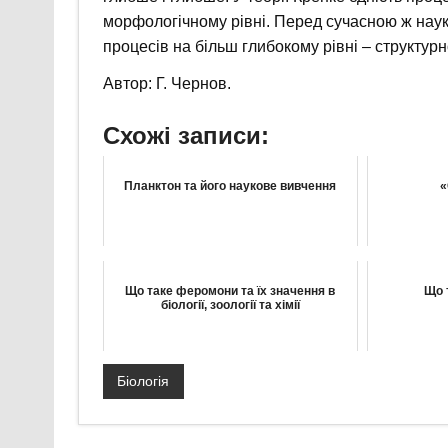
морфологічному рівні. Перед сучасною ж наук
процесів на більш глибокому рівні – структурн
Автор: Г. Чернов.
Схожі записи:
Планктон та його наукове вивчення
«
Що таке феромони та їх значення в
Що 
біології, зоології та хімії
Біологія