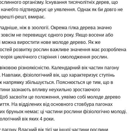
слинного організму. Існування тисячолітніх дерев, що
 начебто підтверджує це уявлення. Однак як би довго не
 врешті-решт, вмирає.
кладніше, ніж в зоології. Окрема гілка дерева значно
і зовсім не перевищує одного року. Якщо восени або
оді можна виростити нове молоде дерево. Як же
востей розвитку рослин важливе значення має розроблена
теорія циклічного старіння і омолодження рослин.
іковою різноякісністю. Календарний вік частин пагону
Навпаки, фізіологічний вік, що характеризує ступінь
у ж напрямку збільшується. Пояснюється це тим, що в
стини зазнають впливу неухильно зростаючого
. Щоб засвоїти це положення, уявімо собі молоде дерево
життя. На відділених від основного стовбура пагонах
их бруньок немає: ці частини рослини фізіологічно молоді.
ологічний вік яких 4 роки.
 пагону. Власний вік тієї чи іншої частини рослини